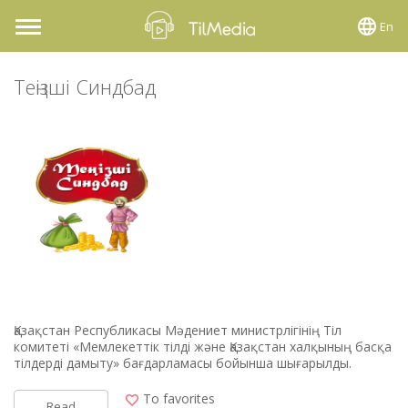
En
Toggle
navigation
Теңізші Синдбад
Қазақстан Республикасы Мәдениет министрлігінің Тіл
комитеті «Мемлекеттік тілді және Қазақстан халқының басқа
тілдерді дамыту» бағдарламасы бойынша шығарылды.
To favorites
Read