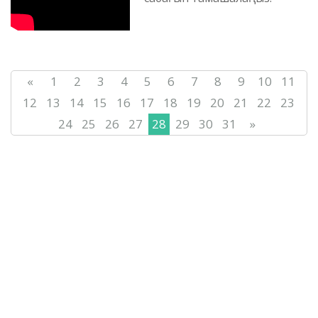
Қарағанды облысының
тілдерді дамыту жөніндегі
басқар...
«
1
2
3
4
5
6
7
8
9
10
11
12
13
14
15
16
17
18
19
20
21
22
23
24
25
26
27
28
29
30
31
»