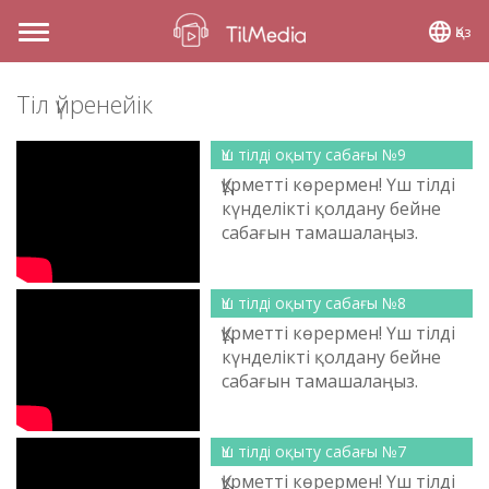
Қаз
Toggle
navigation
Тіл үйренейік
Үш тілді оқыту сабағы №9
Құрметті көрермен! Үш тілді
күнделікті қолдану бейне
сабағын тамашалаңыз.
Қарағанды облысының
тілдерді дамыту жөніндегі
басқар...
Үш тілді оқыту сабағы №8
Құрметті көрермен! Үш тілді
күнделікті қолдану бейне
сабағын тамашалаңыз.
Қарағанды облысының
тілдерді дамыту жөніндегі
басқар...
Үш тілді оқыту сабағы №7
Құрметті көрермен! Үш тілді