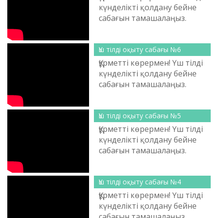
күнделікті қолдану бейне
сабағын тамашалаңыз.
Қарағанды облысының
тілдерді дамыту жөніндегі
басқар...
Үш тілді оқыту сабағы №6
Құрметті көрермен! Үш тілді
күнделікті қолдану бейне
сабағын тамашалаңыз.
Қарағанды облысының
тілдерді дамыту жөніндегі
басқар...
Үш тілді оқыту сабағы №5
Құрметті көрермен! Үш тілді
күнделікті қолдану бейне
сабағын тамашалаңыз.
Қарағанды облысының
тілдерді дамыту жөніндегі
басқар...
Үш тілді оқыту сабағы №4
Құрметті көрермен! Үш тілді
күнделікті қолдану бейне
сабағын тамашалаңыз.