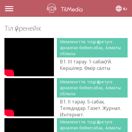
Қаз
Toggle
navigation
Тіл үйренейік
Мемлекеттік тілді үйретуге
арналған бейнесабақ. Алматы
облысы
B1. ІІІ тарау. 1-сабақ. Үй.
Көршілер. Өмір салты
Мемлекеттік тілді үйретуге
арналған бейнесабақ. Алматы
облысы
B1. ІІ тарау. 5-сабақ.
Теледидар. Газет. Журнал.
Интернет.
Мемлекеттік тілді үйретуге
арналған бейнесабақ. Алматы