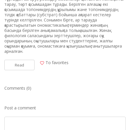
тарау, төрт қосымшадан тұрады. Берілген алғашқы екі
қосымшада топонимдердің құрылымы және топонимдердің
тілдік қабаттары (субстрат) бойынша ақпарат кестелер
түрінде келтірілген. Сонымен бірге, әр тарауда
қарастырылатын ономастикалық терминдер жинақтың
басында берілген анықтамалықта толық ашылған. Жинақ
филология саласындағы зерттеушілер, жоғары оқу
орындарының оқытушылары мен студенттеріне, жалпы
оқырман қауымға, ономастикаға қызығушылық танытушыларға
арналған.
To favorites
Read
Comments (0)
Post a comment