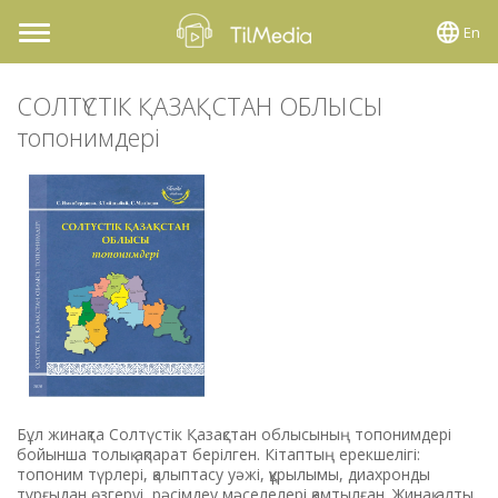
En
Toggle
navigation
СОЛТҮСТІК ҚАЗАҚСТАН ОБЛЫСЫ
топонимдері
Бұл жинақта Солтүстік Қазақстан облысының топонимдері
бойынша толық ақпарат берілген. Кітаптың ерекшелігі:
топоним түрлері, қалыптасу уәжі, құрылымы, диахронды
тұрғыдан өзгеруі, рәсімдеу мәселелері қамтылған. Жинақ алты