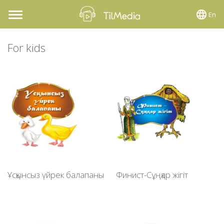
En
Toggle
navigation
For kids
Ұсқынсыз үйрек балапаны
Финист-Сұңқар жігіт