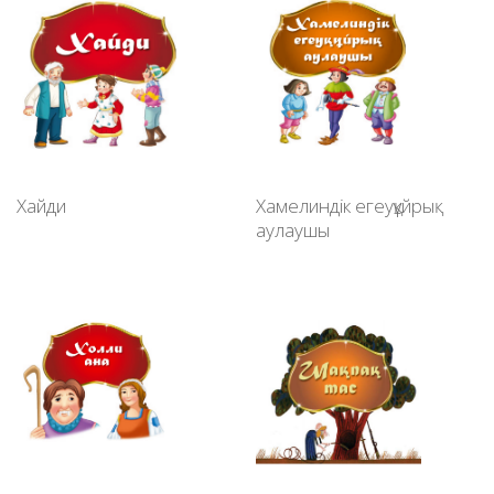
Хайди
Хамелиндік егеуқұйрық
аулаушы