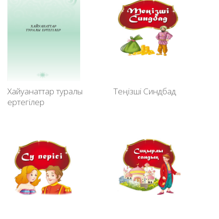
Хайуанаттар туралы
Теңізші Синдбад
ертегілер