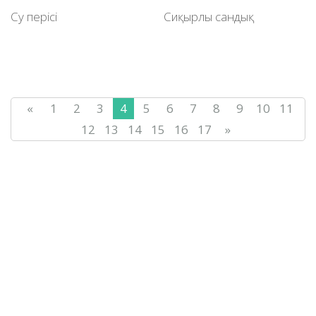
Су перісі
Сиқырлы сандық
«
1
2
3
4
5
6
7
8
9
10
11
12
13
14
15
16
17
»