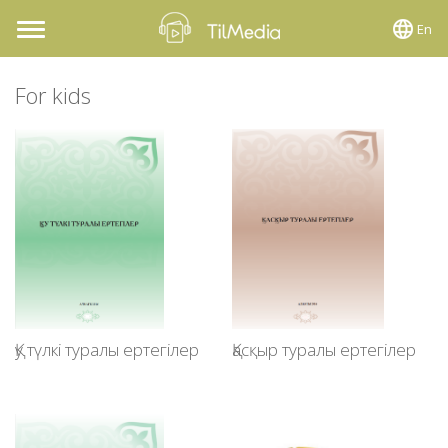
En
Toggle
navigation
For kids
Қу түлкі туралы ертегілер
Қасқыр туралы ертегілер