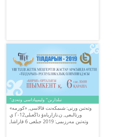
تاستاۋ (чەللەندج) كونكۋرسىن ۇيىمداستىرۋ
ەرەجەسى
"تىلدارىن" وليمپياداسى وتەدى
وتەتىن ورنى: شىمكەنت قالاسى, «كورمە»
ورتالىعى, ن.نازارباەۆ داڭعىلى12-ٴا ي
وتەتىن مەرزىمى: 2019 جىلعى 6 قاراشا,
ساعات: 10:00