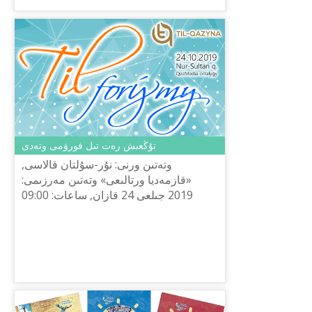
تۇڭعىش رەت تىل فورۋمى وتەدى
وتەتىن ورنى: نۇر-سۇلتان قالاسى,
«قازمەديا ورتالىعى» وتەتىن مەرزىمى:
2019 جىلعى 24 قازان, ساعات: 09:00