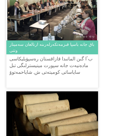
باق جانە باسپا قىزمەتكەرلەرىنە ارنالعان سەمينار
وتتى
بٴا گىن الماتىدا قازاقستان رەسپۋبليكاسى
مادەنيەت جانە سپورت مينيسترلىگى تىل
ساياساتى كوميتەتى ش. شاياحمەتوۆ
اتىنداعى «تىل-قازىنا» ۇلتتىق عىلىمي-
پراكتيكالىق ورتالىعى «جاڭا ەمل...