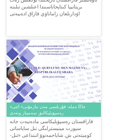
بريتانييا كىتاپحاناسىندا اعىلشىن تىلىنە
اۋدارىلعان زاماناۋي قازاق ادەبيەتى
انتولوگيياسىنىڭ تۇساۋكەسەرى وتتى. جيناق
كэمبريدج ۋنيۆەرسيتەت...
«جاڭا ەملە: قۇرىلىمى مەن مازمۇنى» اتتى
رەسپۋبليكالىق سەمينار وتەدى
قازاقستان رەسپۋبليكاسى مادەنيەت جانە
سپورت مينيسترلىگى تىل ساياساتى
كوميتەتى ش. شاياحمەتوۆ اتىنداعى «تىل-