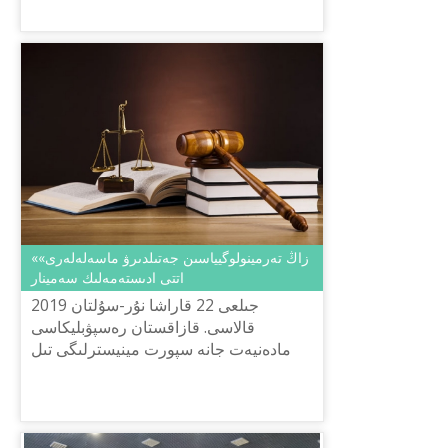
ش.شاياحمەتوۆ اتىنداعى «تىل-قازىنا» ۇلتتىق
عىلىمي-پراكتيكالىق ورتالىعى «قازىرگى تە...
«زاڭ تەرمينولوگيياسىن جەتىلدىرۋ ماسەلەلەرى»
اتتى ادىستەمەلىك سەمينار
2019 جىلعى 22 قاراشا نۇر-سۇلتان
قالاسى. قازاقستان رەسپۋبليكاسى
مادەنيەت جانە سپورت مينيسترلىگى تىل
ساياساتى كوميتەتىنىڭ تاپسىرماسىمەن
ش.شاياحمەتوۆ اتىنداعى «تىل-قازىنا»
ۇلتتىق...