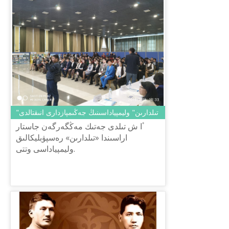
"تىلدارىن" وليمپياداسىنىڭ جەڭىمپازدارى انىقتالدى
ٴا ش تىلدى جەتىك مەڭگەرگەن جاستار
اراسىندا «تىلدارىن» رەسپۋبليكالىق
وليمپياداسى وتتى.