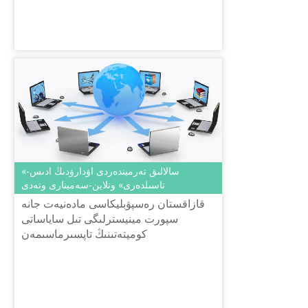
«سالالىق تەرميندەردى اۋدارۋدىڭ ادىس-
تاسىلدەرى» ونلاين-سەمينارى وتەدى
قازاقستان رەسپۋبليكاسى مادەنيەت جانە
سپورت مينيسترلىگى تىل ساياساتى
كوميتەتىنىڭ تاپسىرماسىمەن
ش.شاياحمەتوۆ اتىنداعى «تىل-قازىنا» ۇلتتىق
عىلىمي-پراكتيكالىق ورتالىعى 2019 جىلعى
...