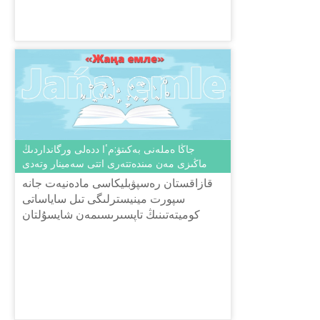
قازىنا» ۇلتتىق عىلىمي-پراكتيكالىق ورتالىعى
اعىمداعى جىلدىڭ 3 قازانى...
جاڭا ەملەنى بەكىتۋ:مٴا ددەلى ورگانداردىڭ
ماڭىزى مەن مىندەتتەرى اتتى سەمينار وتەدى
قازاقستان رەسپۋبليكاسى مادەنيەت جانە
سپورت مينيسترلىگى تىل ساياساتى
كوميتەتىنىڭ تاپسىرىسىمەن شايسۇلتان
شاياحمەتوۆ اتىنداعى «تىل-قازىنا» ۇلتتىق
عىلىمي-پراكتيكالىق ورتالىعى 2019...