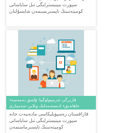
سپورت مينيسترلىگى تىل ساياساتى
كوميتەتىنىڭ تاپسىرىسىمەن شايسۇلتان
شاياحمەتوۆ اتىنداعى «تىل-قازىنا» ۇلتتىق
عىلىمي-پراكتيكالىق ورتالىعى 2019...
«قازىرگى تەرمينولوگييا: ۇلتتىق نەمەسە
جاھاندىق» ادىستەمەلىك ونلاين-سەمينارى
قازاقستان رەسپۋبليكاسى مادەنيەت جانە
سپورت مينيسترلىگى تىل ساياساتى
كوميتەتىنىڭ تاپسىرماسىمەن