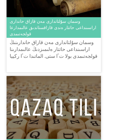
وسمان سۇلتاندارى مەن قازاق حاندارى
اراسىنداعى حاتتار ەندى قازاقستاندىق عالىمدارعا
قولجەتىمدى
وسمان سۇلتاندارى مەن قازاق حاندارىنىڭ
اراسىنداعى حاتتار ەلىمىزدىڭ عالىمدارىنا
قولجەتىمدى بولا تٴا ستى. الماتىدا تٴا ركييا
رەسپۋبليكاسى «YERTAD» تاريح جانە
مادەنيەت قاۋىمداست...