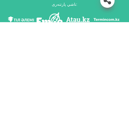
ناشي پارتنەرى:
مى ۆ سوس. سەتياح
سكاчاتь پريلوجەنيە
رازرابوتان پو پورۋчەنيۋ كوميتەتا يازىكوۆوي پوليتيكي مينيستەرستۆو وبرازوۆانييا ي
ناۋكي رەسپۋبليكي كازاحستان ي ناسيونالьنىم ناۋчنو-پراكتيчەسكيم سەنتروم «تىل-
قازىنا» يمەني شايسۋلتانا شاياحمەتوۆا.