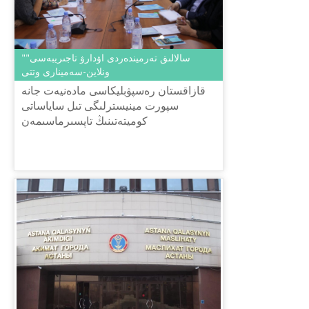
"سالالىق تەرميندەردى اۋدارۋ تاجىريبەسى"
ونلاين-سەمينارى وتتى
قازاقستان رەسپۋبليكاسى مادەنيەت جانە
سپورت مينيسترلىگى تىل ساياساتى
كوميتەتىنىڭ تاپسىرماسىمەن
ش.شاياحمەتوۆ اتىنداعى «تىل-قازىنا» ۇلتتىق
عىلىمي-پراكتيكالىق ورتالىعى 2019 جىلعى
...