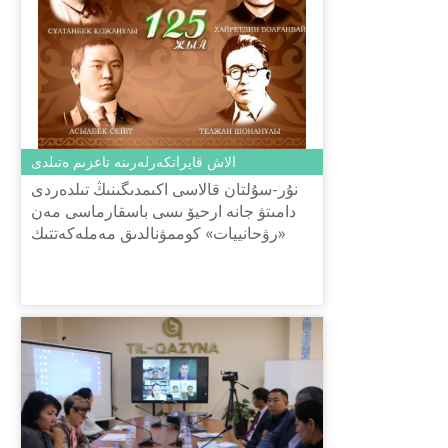
الاش قايراتكەرلەرىنە تاعزىم ەتىلدى
نۇر-سۇلتان قالاسى اكىمدىگىنىڭ تىلدەردى
دامىتۋ جانە ارحيۆ ىسى باسقارماسى مەن
«رۋحانييات» كوممۋنالدىق مەملەكەتتىك
مەكەمەسىنىڭ ۇيىمداستىرۋىمەن «ۇلىلىققا
تاعزىم» اتتى تاريحي تانىم...