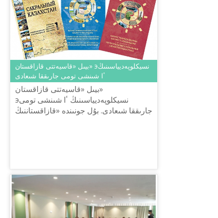
بيىل «قاسيەتتى قازاقستان» эنسيكلوپەديياسىنىڭ
ٴا شىنشى تومى جارىققا شىعادى
بيىل «قاسيەتتى قازاقستان»
эنسيكلوپەديياسىنىڭ ٴا شىنشى تومى
جارىققا شىعادى. بۇل جونىندە «قازاقستاننىڭ
كيەلى جەرلەرىنىڭ گەوگرافيياسى» اتتى
حالىقارالىق عىلىمي-تاجىريبەلىك كونفەر...