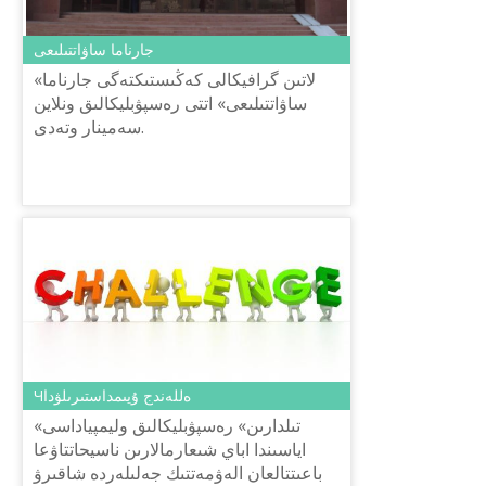
جارناما ساۋاتتىلىعى
«لاتىن گرافيكالى كەڭىستىكتەگى جارناما
ساۋاتتىلىعى» اتتى رەسپۋبليكالىق ونلاين
سەمينار وتەدى.
Чەللەندج ۇيىمداستىرىلۋدا
«تىلدارىن» رەسپۋبليكالىق وليمپياداسى
اياسىندا اباي شىعارمالارىن ناسيحاتتاۋعا
باعىتتالعان الەۋمەتتىك جەلىلەردە شاقىرۋ