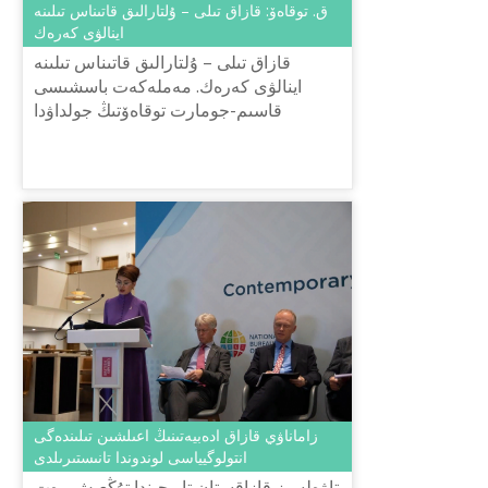
ق. توقاەۆ: قازاق تىلى – ۇلتارالىق قاتىناس تىلىنە
اينالۋى كەرەك
قازاق تىلى – ۇلتارالىق قاتىناس تىلىنە
اينالۋى كەرەك. مەملەكەت باسشىسى
قاسىم-جومارت توقاەۆتىڭ جولداۋدا
كوتەرگەن تاعى بىر وزەكتى ماسەلەسى –
قازاق تىلىنىڭ مارتەبەسى بولدى. قازاق ...
زاماناۋي قازاق ادەبيەتىنىڭ اعىلشىن تىلىندەگى
انتولوگيياسى لوندوندا تانىستىرىلدى
تاۋەلسىز قازاقستان تاريحىندا تۇڭعىش رەت