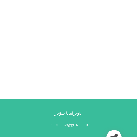
وبراتنايا سۆيازь:
tilmedia.kz@gmail.com