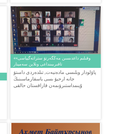
«وقىلىم داعدىسىن مەڭگەرتۋ ستراتەگيياسى»
تاقىرىبىنداعى ونلاين سەمينار
پاۆلودار وبلىسى مادەنيەت, تىلدەردى دامىتۋ
"
جانە ارحيۆ ىسى باسقارماسىنىڭ
ۇيىمداستىرۋىمەن قازاقستان حالقى
تىلدەرىنىڭ كٴا نى مەرەكەسى جانە
قازاقستان رەسپۋبليكاسىنداعى تىل
سا
ساياسات...