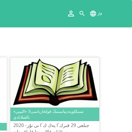
قاز
«الىپبي» Эنسيكلوپەديياسىنىڭ قولجازباسى
تالقىلانادى
2020 جىلعى 29 قىركٴا يەك كٴا نى نۇر-
سۇلتان قالاسىندا قازاقستان