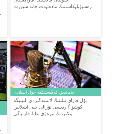
رەسپۋبليكاسىنىڭ مادەنيەت جانە سپورت
مينيسترلىگى تىل ساياساتى كوميتەتى
ك
شايسۇلتان شاياحمەتوۆ اتىنداعى «تىل-
قازىن...
جاھاندىق كەڭىستىككە جول اشىلادى
بۇل قازاق تىلىنىڭ لاتىننەگىزدى الىپبيگە
كوشۋ ٴا ردىسى تۋرالى جيى ايتىلاتىن
پىكىردىڭ بىرەۋى عانا. قازىرگى
تەحنولوگييالىق, جاھاندىق زاماندا
قازاقستاننىڭ لاتىن گرافيكاسىن تاڭداۋ...