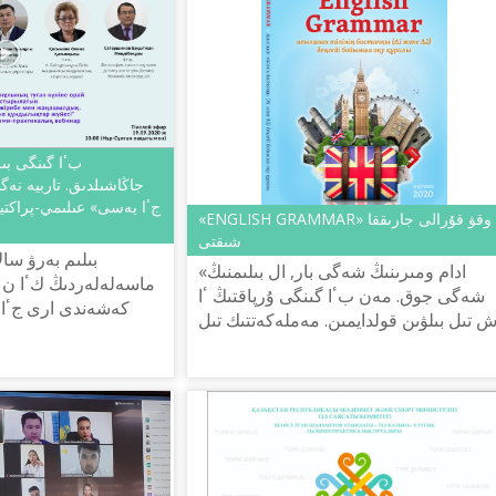
جاڭاشىلدىق. تاربيە نەگى
جٴا يەسى» عىلىمي-پراكتي
«ENGLISH GRAMMAR» وقۋ قۇرالى جارىققا
شىقتى
بىلىم بەرۋ سا
«ادام ومىرىنىڭ شەگى بار, ال بىلىمنىڭ
ماسەلەلەردىڭ كٴا ن 
شەگى جوق. مەن بٴا گىنگى ۇرپاقتىڭ ٴا
كەشەندى ارى جٴا
 تىل بىلۋىن قولدايمىن. مەملەكەتتىك تىل
قاجەتتىلىگىن كورس
– مەملەكەت قۇرۋشى ۇلتتىڭ تىلى, ال
گىنگى تاڭدا تۋىنداپ وتىرعان قي...
ورىس تىلىن بىلۋى – ۇلى باي...