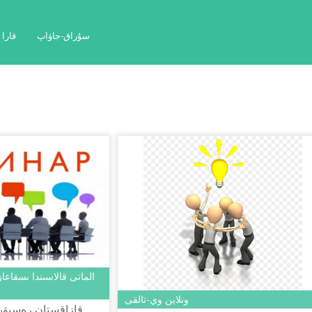
سۇراق-جاۋاپ
قارا
الماتى قالاسىندا ىسقاعا
ونلاين وي-تالقى
قازاقستان رەسپۋبل