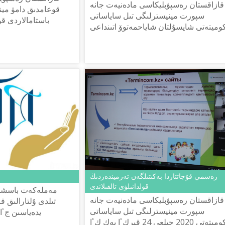
قازاقستان رەسپۋبليكاسى مادەنيەت جانە
قوعامدىق دامۋ مين
سپورت مينيسترلىگى تىل ساياساتى
باستامالاردى قو
وميتەتى شايسۇلتان شاياحمەتوۆ اتىنداعى
تاپسىرىسىمەن «لۇع
«تىل-قازىنا» ۇلتتىق عىلىمي-پراكتيكالىق
قازان ايىنىڭ ىشىندە الماتى قالاس...
ورتالىعى 2020 جىلعى 29 قىركٴا...
رەسمي قۇجاتتاردا بەكىتىلگەن تەرميندەردىڭ
قولدانىلۋى تالقىلاندى
مەملەكەت باسشىس
قازاقستان رەسپۋبليكاسى مادەنيەت جانە
تىلدى ۇلتارالىق قات
سپورت مينيسترلىگى تىل ساياساتى
يدەياسىن جٴا 
كوميتەتى 2020 جىلعى 24 قىركٴا يەك كٴا
قازاقستان رەسپۋبلي