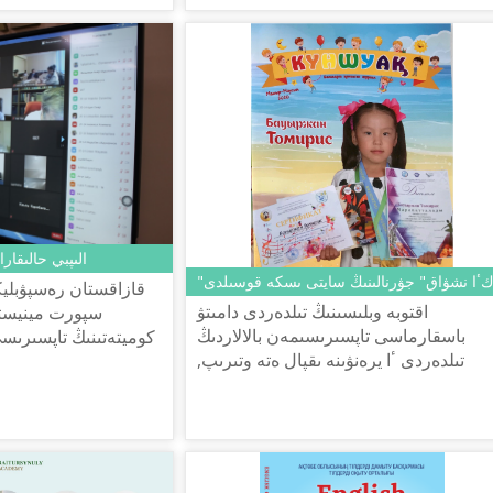
الىپبي حالىقارا
كٴا نشۋاق" جۋرنالىنىڭ سايتى ىسكە قوسىلدى
قازاقستان رەسپۋبلي
اقتوبە وبلىسىنىڭ تىلدەردى دامىتۋ
سپورت مينيستر
باسقارماسى تاپسىرىسىمەن بالالاردىڭ
كوميتەتىنىڭ تاپسىرىس
تىلدەردى ٴا يرەنۋىنە ىقپال ەتە وتىرىپ,
شاياحمەتوۆ اتىنداعى
پالى بىلىمگە قول جەتكىزۋىن قامتاماسىز
عىلىمي-پراكتيكالىق ورتالىعى...
ەتۋ, تىل بايلىعىن ارتتىرۋ, ...