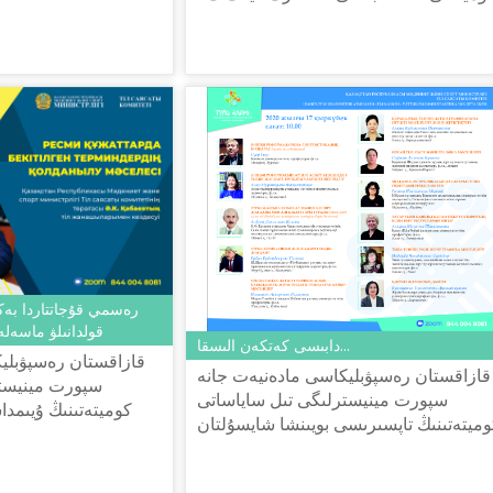
نى «رەسمي قۇجاتتاردا بەكىتىلگەن
سپورت مينيسترلىگى تىل ساياساتى...
تەرميندەردىڭ قولدانىلۋ ماسەلەسى» تا...
قولدانىلۋ ماسەل
دابىسى كەتكەن الىسقا...
قازاقستان رەسپۋبلي
قازاقستان رەسپۋبليكاسى مادەنيەت جانە
سپورت مينيستر
سپورت مينيسترلىگى تىل ساياساتى
كوميتەتىنىڭ ۇيىم
وميتەتىنىڭ تاپسىرىسى بويىنشا شايسۇلتان
قۇجاتتاردا بەكى
شاياحمەتوۆ اتىنداعى «تىل-قازىنا» ۇلتتىق
قولدانىلۋ ماسەلەسى» تاقىرىبىندا قر ...
عىلىمي-پراكتيكالىق ورتالىعى...