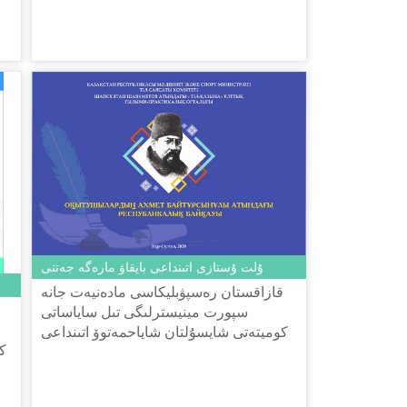
ۇلت ۇستازى اتىنداعى بايقاۋ مارەگە جەتتى
قازاقستان رەسپۋبليكاسى مادەنيەت جانە
سپورت مينيسترلىگى تىل ساياساتى
كوميتەتى شايسۇلتان شاياحمەتوۆ اتىنداعى
ك
«تىل-قازىنا» ۇلتتىق عىلىمي-پراكتيكالىق
ورتالىعى ۇيىمداستىرعان وقىتۋش...