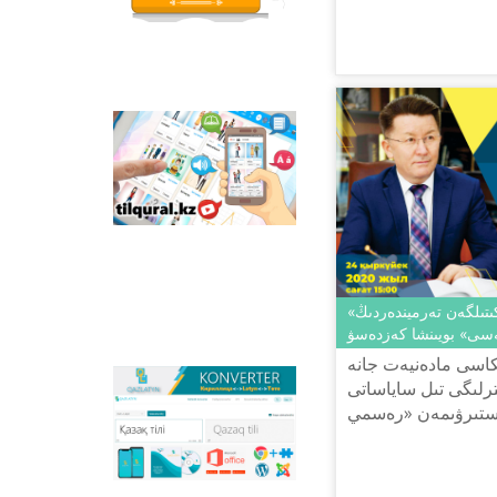
قازاق تىلىندەگى وتاندىق
انيماسييالىق فيلьمدەر
ورنالاستىرىلعان.
Tilqural.kz –
مەملەكەتتىك تىلدى
دەڭگەيلەپ ٴا يرەنۋگە
ارنالعان ۆەب-سەرۆيس.
سايتتا ا1 دەڭگەيى
بويىنشا جاڭا الىپبي مەن
ەملە ەرەجەلەرىن جازۋ,
وقۋدى مەڭگەرتۋگە
ارنالعان ونلاين كۋرس
«رەسمي قۇجاتتاردا بەكىتىلگەن تەرميندەردىڭ
ورنالاستىرىلعان.
ەسى» بويىنشا كەزدەسۋ
كاسى مادەنيەت جانە
لىگى تىل ساياساتى
Qazlatyn.kz –
داستىرۋىمەن «رەسمي
ماتىندەردى كيريلدەن
لاتىنعا جانە توتە جازۋعا
تىلگەن تەرميندەردىڭ
ونلاين تٴا ردە
سايكەستەندىرەتىن
كوپفۋنكسيونالدى