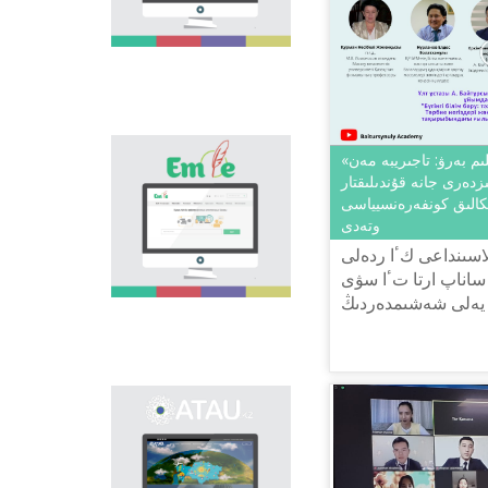
اسا زور. ەلىمىزدەگى
وسى باعىتتاعى العاشقى
جوبا - "تىل الەمى"
پورتالى وسىنداي وزەكتى
ماسەلەنى شەشۋگە
ارنالىپ, تىل ساياساتىن
كوپشىلىككە ناسيحاتتاۋعا
جانە تانىستىرۋعا ٴا
«بٴا گىنگى بىلىم بەرۋ: تاجىريبە مەن
«Emle.kz» эلەكتروندىق
لەسىن قوسادى.
بازاسى قازاق تىلىنىڭ
زدەرى جانە قۇندىلىقتار
ورفوگرافيياسىنا ارنالعان.
كالىق كونفەرەنسيياسى
بۇل بازادا قازاق تىلىنىڭ
وتەدى
قولدانىستاعى بەكىتىلگەن
لاسىنداعى كٴا ردەلى
ورفوگرافييالىق
ساناپ ارتا تٴا سۋى
سوزدىگى,
ورفوگرافييالىق
 يەلى شەشىمدەردىڭ
ەرەجەلەر, وسى سالاعا
ەتۋدە. اسىرەسە بٴا
بايلانىستى عىلىمي
ادەبيەتتەر بەرىلگەن.
ونوماستيكالىق
эلەكتروندىق بازانى
اشۋدىڭ نەگىزگى
ماقساتى - ەلىمىزدىڭ