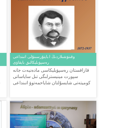
وقىتۋشىلاردىڭ ا.بايتۇرسىنۇلى اتىنداعى
رەسپۋبليكالىق بايقاۋى
قازاقستان رەسپۋبليكاسى مادەنيەت جانە
سپورت مينيسترلىگى تىل ساياساتى
كوميتەتى شايسۇلتان شاياحمەتوۆ اتىنداعى
ش
«تىل-قازىنا» ۇلتتىق عىلىمي-پراكتيكالىق
ورتالىعى 2020 جىلعى 18 قىركٴا...