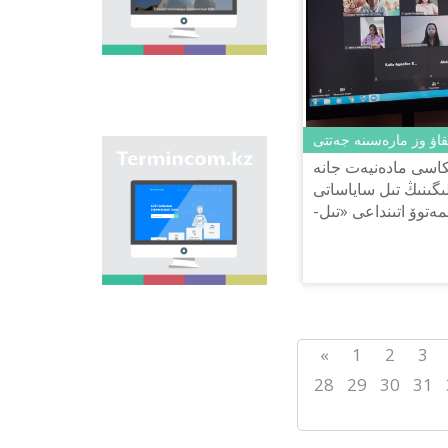
وڭىرلەرىندەگى كوشە,
ەلدىمەكەن, مەكەمەلەر
مەن تٴا رلى نىساندارعا
بەرىلگەن اتاۋلاردى
جيناقتاپ, قازاق
ونوماستيكاسىنىڭ
بىرتۇتاس جٴا يەسىن
جاساۋ ارقىلى
يقاۋ وز مارەسىنە جەتتى
ونوماستيكالىق اتاۋلاردى
"Termincom.kz" سايتى
بىرىزدەندىرۋ.
كاسى مادەنيەت جانە
- قازاق تەرمينولوگيياسىن
گىنىڭ تىل ساياساتى
جٴا يەلەۋگە,
توۆ اتىنداعى «تىل-
تەرمينولوگييالىق قوردى
ق عىلىمي-پراكتيكالىق
تولىقتىرۋعا, تەرميندەردى
جانە اتاۋلاردى قازاق
تىلىنىڭ نورمالارىنا
سايكەس رەتتەۋگە ٴا
لەس قوسادى. وسى
ماقساتتى ورىنداۋ ٴا شىن
سايتتا وسى ۋاقىتقا دەيىن
«
1
2
3
تەرميندەردىڭ بارلىعى
قامتىلعان.
28
29
30
31