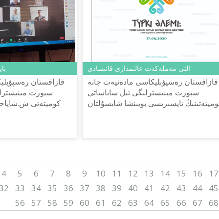
التى مەملەكەت عالىمدارى قاتىسادى
با
قازاقستان رەسپۋبليكاسى مادەنيەت جانە
قازاقستان رەسپۋبلي
سپورت مينيسترلىگى تىل ساياساتى
سپورت مينيسترلى
وميتەتىنىڭ تاپسىرىسى بويىنشا شايسۇلتان
كوميتەتى ش.شاياحمە
شاياحمەتوۆ اتىنداعى «تىل-قازىنا» ۇلتتىق
قازىنا» ۇلتتى
عىلىمي-پراكتيكالىق ورتالىعى...
ورتالىعىنىڭ ۇيىمداستىرۋىمەن «قازاق...
4
5
6
7
8
9
10
11
12
13
14
15
16
17
32
33
34
35
36
37
38
39
40
41
42
43
44
45
56
57
58
59
60
61
62
63
64
65
66
67
68