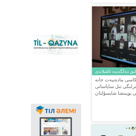
كونۆەرتەر جانە
قازاقستانداعى لاتىن
گرافيكاسىنا كوشۋ ٴا
دەرىسىن سٴا
يەمەلدەيتىن نەگىزگى
ۇلتتىق پورتال. كونۆەرتەر
باعدارلاماسىنىڭ
«Til-Qazyna»
Windows-قا ارنالعان
رەسپۋبليكالىق اقپاراتتىق-
offline-نۇسقاسىن, MS
تانىمدىق گازەتى
Office پاكەتىنە ارنالعان
قوسىمشالاردى,
پلاگيندەردى جانە
Android, iOS
لىق دەڭگەيدە تالقىلاندى
پلاتفورمالارىنا ارنالعان
كاسى مادەنيەت جانە
موبيلьدى
لىگى تىل ساياساتى
قوسىمشالارىن جٴا كتەپ
الۋعا بولادى.
ى بويىنشا شايسۇلتان
 «تىل-قازىنا» ۇلتتىق
مەملەكەتتىك تىلدىڭ
قولدانىس اياسىنىڭ
كەڭەۋىندە عالامتور
ارقىلى تىلدى
ناسيحاتتاۋدىڭ ماڭىزى