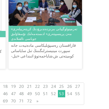
«تەرمينولوگييانى بىرىزدەندىرۋدىڭ كريتەرييلەرى
مەن پرينسيپتەرى» ادىستەمەلىك نۇسقاۋلىق
جوباسى تالقىلاندى
قازاقستان رەسپۋبليكاسى مادەنيەت جانە
سپورت مينيسترلىگىنىڭ تىل ساياساتى
ك
كوميتەتى ش.شاياحمەتوۆ اتىنداعى «تىل-
قازىنا» ۇلتتىق عىلىمي-پراكتيكالىق
ورتالىعىنىڭ ۇيىمداستىرۋىمەن 2020 ج...
18
19
20
21
22
23
24
25
26
27
46
47
48
49
50
51
52
53
54
55
69
70
71
72
»