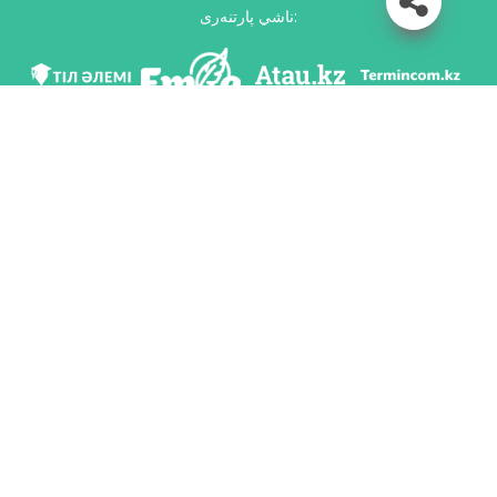
ناشي پارتنەرى:
مى ۆ سوس. سەتياح
سكاчاتь پريلوجەنيە
رازرابوتان پو پورۋчەنيۋ كوميتەتا يازىكوۆوي پوليتيكي مينيستەرستۆو وبرازوۆانييا ي
ناۋكي رەسپۋبليكي كازاحستان ي ناسيونالьنىم ناۋчنو-پراكتيчەسكيم سەنتروم «تىل-
قازىنا» يمەني شايسۋلتانا شاياحمەتوۆا.