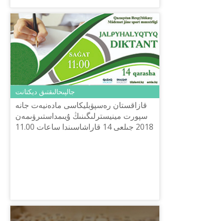
جالپىحالىقتىق ديكتانت
قازاقستان رەسپۋبليكاسى مادەنيەت جانە
سپورت مينيسترلىگىنىڭ ۇيىمداستىرۋىمەن
2018 جىلعى 14 قاراشاسىندا ساعات 11.00
– 11.30 ارالىعىندا رەسپۋبليكا بويىنشا
«جالپىحالىقتىق ديكتانت» ...