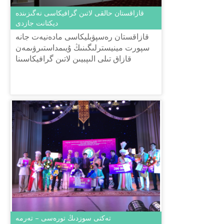
قازاقستان حالقى لاتىن گرافيكاسى نەگىزىندە
ديكتانت جازدى
قازاقستان رەسپۋبليكاسى مادەنيەت جانە
سپورت مينيسترلىگىنىڭ ۇيىمداستىرۋىمەن
قازاق تىلى الىپبيىن لاتىن گرافيكاسىنا
كوشىرۋ جۇمىستارى اياسىندا 2018 جىلعى
14 قاراشا ساعات 11.00-دە (...
تەكتى سوزدىڭ تورەسى – تەرمە