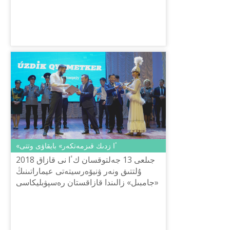
ماڭىزدى ەكەنىن بىل...
«ٴا زدىك قىزمەتكەر» بايقاۋى وتتى
2018 جىلعى 13 جەلتوقسان كٴا نى قازاق
ۇلتتىق ونەر ۋنيۆەرسيتەتى عيماراتىنىڭ
«جامبىل» زالىندا قازاقستان رەسپۋبليكاسى
مادەنيەت جانە سپورت مينيسترلىگىنىڭ تىل
ساياساتى كوميتەتىنىڭ ...