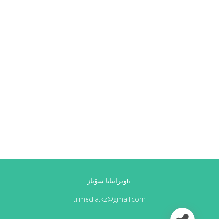
وبراتنايا سۆيازь:
tilmedia.kz@gmail.com