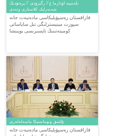
ىلەسپە اۋدارما جٴا رگىزۋدى ٴا يرەتۋدىڭ
شەبەرلىك كلاستارى وتەدى
قازاقستان رەسپۋبليكاسى مادەنيەت جانە
سپورت مينيسترلىگى تىل ساياساتى
كوميتەتىنىڭ تاپسىرىسى بويىنشا
«ش.شاياحمەتوۆ اتىنداعى «تىل-قازىنا»
ۇلتتىق عىلىمي-پراكتيكالىق ورتالىعى»
كەاق...
ۇلتتىق ونوماستيكا ماسەلەلەرى
قازاقستان رەسپۋبليكاسى مادەنيەت جانە