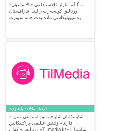
بٴا گىن تاراز قالاسىنداعى «بالاساعۇن»
ورتالىق كونسەرت زالىندا قازاقستان
رەسپۋبليكاسى مادەنيەت جانە سپورت
مينيسترلىگىنىڭ تىل ساياساتى كوميتەتى ش.
شاياحمەتوۆ اتىنداعى «تىل-قازى...
«ٴا زدىك ماقالا» بايقاۋى
«شايسۇلتان شاياحمەتوۆ اتىنداعى «تىل-
قازىنا» ۇلتتىق عىلىمي-پراكتيكالىق
ورتالىعى» كەاق «Tilmedia.kz» سايتىنا ٴا