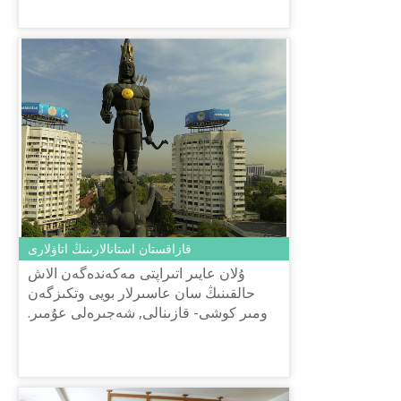
قازاقستان استانالارىنىڭ اتاۋلارى
ۇلان عايىر اتىراپتى مەكەندەگەن الاش
حالقىنىڭ سان عاسىرلار بويى وتكىزگەن
ومىر كوشى- قازىنالى, شەجىرەلى عۇمىر.
تاريحتىڭ تورىندە تۇرعان كونە تٴا
ركىلەردىڭ بٴا گىنگى تاڭداعى ۇرپ...