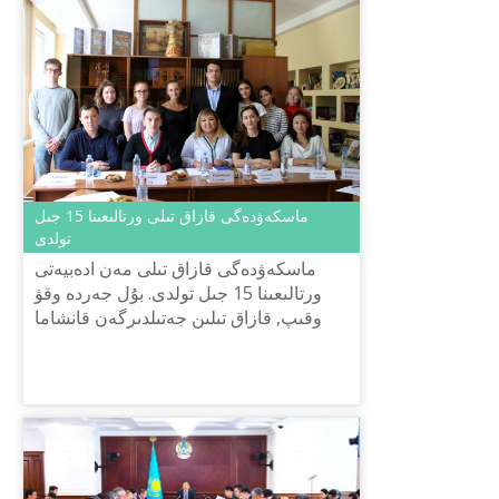
ماسكەۋدەگى قازاق تىلى ورتالىعىنا 15 جىل
تولدى
ماسكەۋدەگى قازاق تىلى مەن ادەبيەتى
ورتالىعىنا 15 جىل تولدى. بۇل جەردە وقۋ
وقىپ, قازاق تىلىن جەتىلدىرگەن قانشاما
جاس بٴا گىندە كاسىبي بىلىكتى مامان
اتانىپ, وز سالالارىندا قىزم...