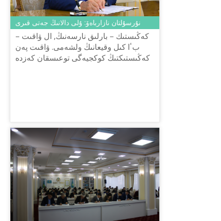
نۇرسۇلتان نازارباەۆ: ۇلى دالانىڭ جەتى قىرى
كەڭىستىك – بارلىق نارسەنىڭ, ال ۋاقىت –
بٴا كىل وقيعانىڭ ولشەمى. ۋاقىت پەن
كەڭىستىكتىڭ كوكجيەگى توعىسقان كەزدە
ۇلت تاريحى باستالادى. بۇل – جاي عانا
ادەمى افوريزم ەمەس. شىن ما...