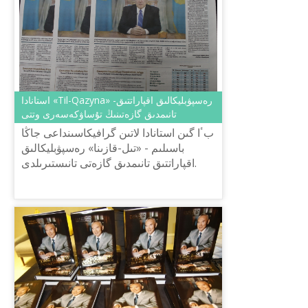
استانادا «Til-Qazyna» رەسپۋبليكالىق اقپاراتتىق-
تانىمدىق گازەتىنىڭ تۇساۋكەسەرى وتتى
بٴا گىن استانادا لاتىن گرافيكاسىنداعى جاڭا
باسىلىم - «تىل-قازىنا» رەسپۋبليكالىق
اقپاراتتىق تانىمدىق گازەتى تانىستىرىلدى.