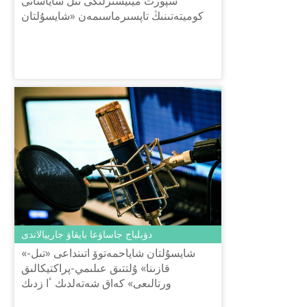
سپورت مينيسترلىگى تىل ساياساتى
كوميتەتىنىڭ تاپسىرماسىمەن «شايسۇلتان
شاياحمەتوۆ اتىنداعى «تىل-قازىنا» ۇلتتىق
عىلىمي-پراكتيكالىق ورتالىعى»...
دۋبلياج جاساۋعا بايقاۋ جارييالاندى
«شايسۇلتان شاياحمەتوۆ اتىنداعى «تىل-
قازىنا» ۇلتتىق عىلىمي-پراكتيكالىق
ورتالىعى» كەاق شەتەلدىك ٴا زدىك
انيماسييالىق فيلьمگە قازاق تىلىندە كاسىبي