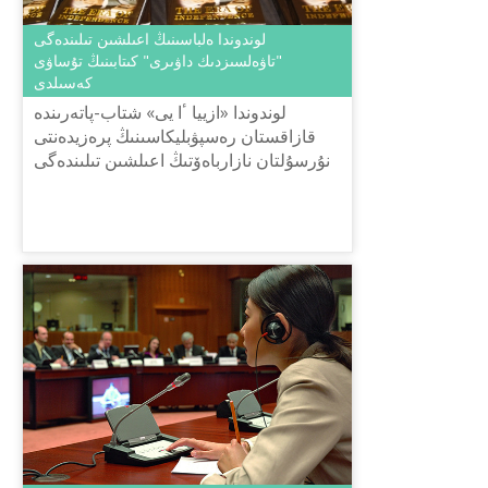
لوندوندا ەلباسىنىڭ اعىلشىن تىلىندەگى
"تاۋەلسىزدىك داۋىرى" كىتابىنىڭ تۇساۋى
كەسىلدى
لوندوندا «ازييا ٴا يى» شتاب-پاتەرىندە
قازاقستان رەسپۋبليكاسىنىڭ پرەزيدەنتى
نۇرسۇلتان نازارباەۆتىڭ اعىلشىن تىلىندەگى
«تاۋەلسىزدىك داۋىرى» كىتابىنىڭ
تۇساۋكەسەر راسىمى وتتى.