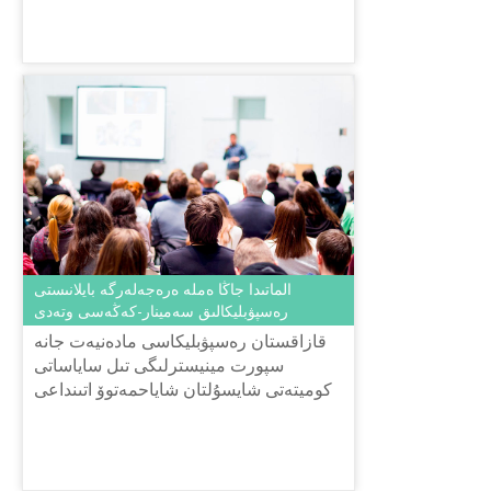
دۋبلياج جاسايتىن كومپانييالارع...
الماتىدا جاڭا ەملە ەرەجەلەرگە بايلانىستى
رەسپۋبليكالىق سەمينار-كەڭەسى وتەدى
قازاقستان رەسپۋبليكاسى مادەنيەت جانە
سپورت مينيسترلىگى تىل ساياساتى
كوميتەتى شايسۇلتان شاياحمەتوۆ اتىنداعى
«تىل-قازىنا» ۇلتتىق عىلىمي-پراكتيكالىق
ورتالىعى 2018 جىلعى 26 قازاند...