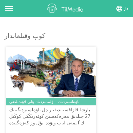
قاز
Toggle
navigation
كوپ وقىلعاندار
​تاۋەلسىزدىك – ۇلتىمىزدىڭ ۇلى قۇندىلىعى
بارشا قازاقستاندىقتار ەل تاۋەلسىزدىگىنىڭ
27 جىلدىق مەرەكەسىن كوتەرىڭكى كوڭىل
كٴا يمەن اتاپ وتۋدە. بۇل وز كەزەگىندە
وسىناۋ ۇلىق مەيرامنىڭ ەلىمىز ٴا شىن اسا