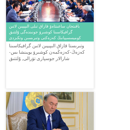
باقىتجان ساعىنتاەۆ قازاق تىلى الىپبيىن لاتىن
گرافيكاسىنا كوشىرۋ جونىندەگى ۇلتتىق
كوميسسييانىڭ كەزەكتى وتىرىسىن وتكىزدى
وتىرىستا قازاق الىپبيىن لاتىن گرافيكاسىنا
كەزەڭ-كەزەڭمەن كوشىرۋ بويىنشا ىس-
شارالار جوسپارى تۋرالى, ۇلتتىق
كوميسسييا جانىنان قۇرىلعان
ورفوگرافييالىق, ادىستەمەلىك,
تەرمينولوگييا...