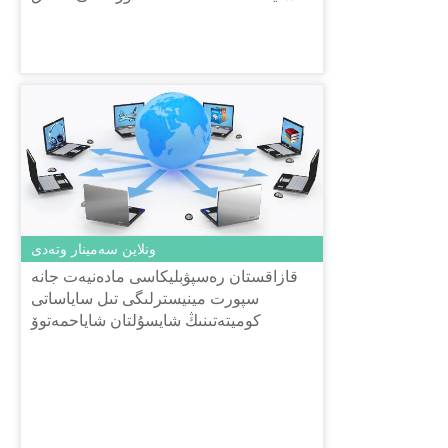
ش تىلدە «ٴا زدىك ماقالا» بايقاۋىن
جارييالايدى.
ونلاين سەمينار وتەدى
قازاقستان رەسپۋبليكاسى مادەنيەت جانە
سپورت مينيسترلىگى تىل ساياساتى
كوميتەتىنىڭ شايسۇلتان شاياحمەتوۆ
اتىنداعى «تىل-قازىنا» ۇلتتىق عىلىمي-
پراكتيكالىق ورتالىعى 2018 جىلعى 16 قار...