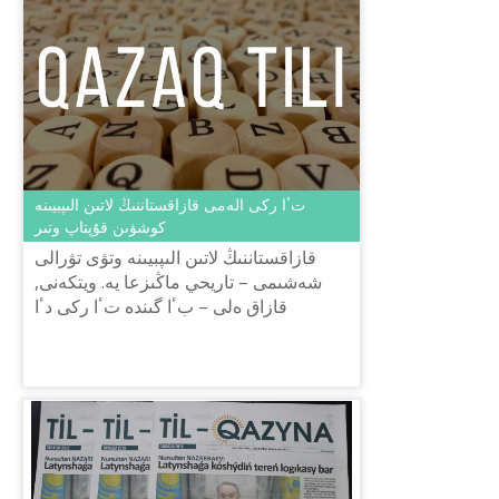
تٴا ركى الەمى قازاقستاننىڭ لاتىن الىپبيىنە
كوشۋىن قۇپتاپ وتىر
قازاقستاننىڭ لاتىن الىپبيىنە وتۋى تۋرالى
شەشىمى – تاريحي ماڭىزعا يە. ويتكەنى,
قازاق ەلى – بٴا گىندە تٴا ركى دٴا
نيەسىندەگى كوشباسشى مەملەكەتتەردىڭ
بىرى. ونىڭ اربىر قادامى ك...