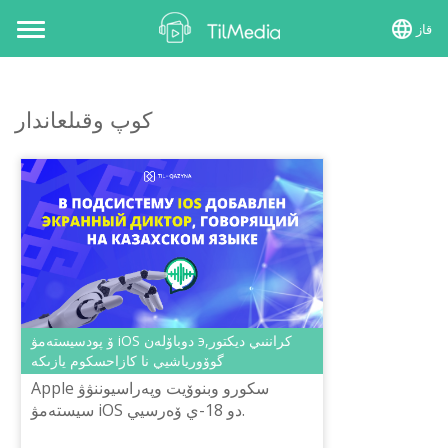
قاز
Toggle
navigation
كوپ وقىلعاندار
ۆ پودسيستەمۋ iOS دوباۆلەن эكراننىي ديكتور,
گوۆورياشيي نا كازاحسكوم يازىكە
Apple سكورو وبنوۆيت وپەراسيوننۋۋ
سيستەمۋ iOS دو 18-ي ۆەرسيي.