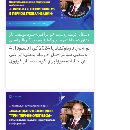
سوستويتسيا ناۋчنو-پراكتيчەسكايا كونفەرەنسييا
«تۋركسكايا تەرمينولوگييا ۆ پەريود گلوباليزاسيي»
4 وكتيابريا 2024 گودا ناسيونالьنىي ناۋчنو-
پراكتيчەسكيي سەنتر «تىل-قازىنا» يمەني
ش. شاياحمەتوۆا پري كوميتەتە يازىكوۆوي
پوليتيكي مينيستەرستۆا ناۋكي ي ۆىسشەگو
وبرازوۆانييا رك پرو...