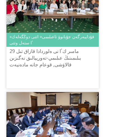
«قۇدايبەرگەن جۇبانوۆ تاعىلىمى» اتتى دوڭگەلەك
ٴا ستەل وتتى
29 مامىر كٴا نى ەلوردادا قازاق تىل
بىلىمىنىڭ عىلىمي-تەورييالىق نەگىزىن
قالاۋشى, قوعام جانە مادەنيەت
قايراتكەرى, پروفەسسور قۇدايبەرگەن
قۋانۇلى جۇبانوۆتىڭ 125 جىلدىعىنا وراي
«ق...