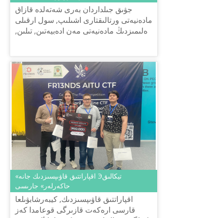
جۋىق جىلداردان بەرى شەتەلدە قازاق
مادەنيەتى ورتالىقتارى اشىلىپ, سول ارقىلى
ەلىمىزدىڭ مادەنيەتى مەن ادەبيەتىن, تىلىن,
سالت-داستٴا رىن وزگە ەلدەرگە
ناسيحاتتاۋ, تانىستىرۋ جۇمىست...
«اقپاراتتىق قاۋىپسىزدىك جانە Эتيكالىق
حاكەرلەر» جارىسى
اقپاراتتىق قاۋىپسىزدىك, كيبەرشابۋىلعا
قارسى ارەكەت قازىرگى قوعامدا كەز