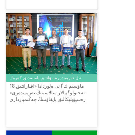
تىل تەرميندەرىنە ۇلتتىق باسىمدىق كەرەك
18 ماۋسىم كٴا نى ەلوردادا «اقپاراتتىق
تەحنولوگييالار سالاسىنىڭ تەرميندەرى»
رەسپۋبليكالىق بايقاۋىنىڭ جەڭىمپازدارى
ماراپاتتالدى. قر عجبم تىل كوميتەتىنىڭ
شايسۇلتان شاياحمەتوۆ ات...