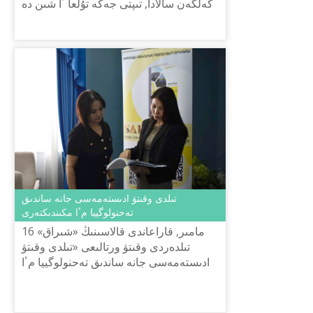
كەلگەن سالادا, تىپتى جەكە تۇلعا ٴا شىن دە
وتە ماڭىزدى. ال مەملەكەتتىك تۇرعىدان
سىرتقى جانە ىشكى كيبەرشا...
تىلدى وقىتۋ ادىستەمەسى جانە ساندىق
تەحنولوگييا مٴا مكىندىكتەرى
16 مامىر, قاراعاندى قالاسىنىڭ «شىراق»
تىلدەردى وقىتۋ ورتالىعى «تىلدى وقىتۋ
ادىستەمەسى جانە ساندىق تەحنولوگييا مٴا
مكىندىكتەرى» تاقىرىبىندا مازمۇندى
سەمينار ۇيىمداستىردى.