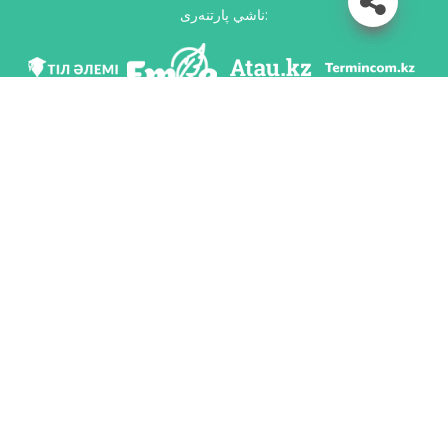
ناشي پارتنەرى:
مى ۆ سوس. سەتياح
سكاчاتь پريلوجەنيە
رازرابوتان پو پورۋчەنيۋ كوميتەتا يازىكوۆوي پوليتيكي مينيستەرستۆو وبرازوۆانييا ي
ناۋكي رەسپۋبليكي كازاحستان ي ناسيونالьنىم ناۋчنو-پراكتيчەسكيم سەنتروم «تىل-
قازىنا» يمەني شايسۋلتانا شاياحمەتوۆا.