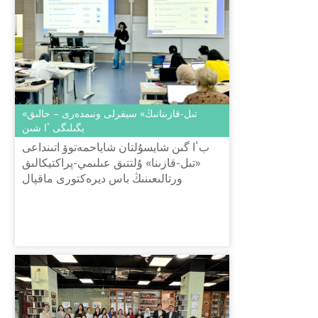
«تىل-قازىنانىڭ» سيفرلى ونىمدەرى – حالىق
يگىلىگى ٴا شىن
بٴا گىن شايسۇلتان شاياحمەتوۆ اتىنداعى
«تىل-قازىنا» ۇلتتىق عىلىمي-پراكتيكالىق
ورتالىعىنىڭ باس ديرەكتورى ماقپال
جۇماباي نازارباەۆ ۋنيۆەرسيتەتىندە بولىپ
جاتقان «بىلىم بەرۋ, تىلد...