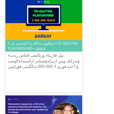
3 ميلليون تەڭگە جٴا لدەسى بار «TIL-QAZYNA
PLAYGROUND» بايقاۋى
«تىل-قازىنا» ورتالىعى العاش رەت
كومپьۋتەرلىك ويىن ازىرلەۋشىلەر اراسىندا
جٴا لدە قورى 3 000 000 تەڭگەنى قۇرايتىن
حاكاتون جارييالايدى.