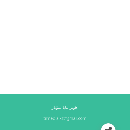
وبراتنايا سۆيازь:
tilmedia.kz@gmail.com