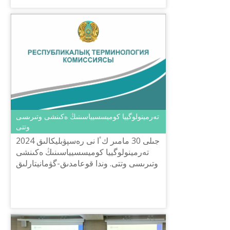
تەرمينولوگييا كوميسسيياسىنىڭ ەكىنشى وتىرىسى
وتتى
2024 جىلى 30 مامىر كٴا نى رەسپۋبليكالىق
تەرمينولوگييا كوميسسيياسىنىڭ ەكىنشى
وتىرىسى وتتى. وندا قوعامدىق-گۋمانيتارلىق
باعىت بويىنشا ۇسىنىلعان تەرميندەردى
بەكىتۋ تۋرالى ماسەلە ...