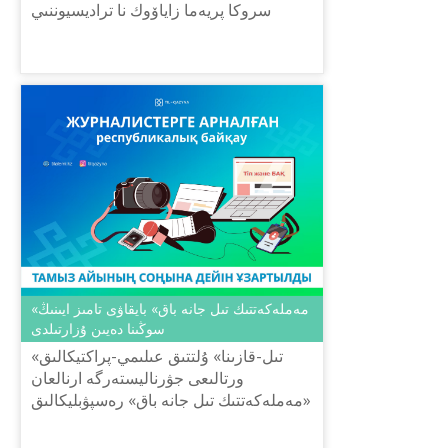
سروكا پريەما زاياۆوك نا تراديسيوننىي
رەسپۋبليكانسكيي كونكۋرس
«گوسۋدارستۆەننىي يازىك ي سمي» دليا
جۋر...
«مەملەكەتتىك تىل جانە باق» بايقاۋى تامىز ايىنىڭ
سوڭىنا دەيىن ۇزارتىلدى
«تىل-قازىنا» ۇلتتىق عىلىمي-پراكتيكالىق
ورتالىعى جۋرناليستەرگە ارنالعان
«مەملەكەتتىك تىل جانە باق» رەسپۋبليكالىق
بايقاۋىنا وتىنىمدەردى قابىلداۋ مەرزىمى
2024 جىلدىڭ تامىز ايىنىڭ...