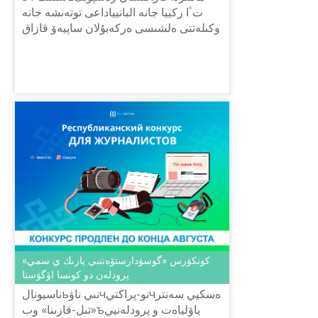
تٴا ركييا جانە البانيياداعى توتەنشە جانە
وكىلەتتى ەلشىسى ەركەبۇلان ساپيەۆ قازاق
دياسپوراسىمەن ماقساتتى جۇمىس
ۇيىمداستىرۋ شەڭبەرىندە كەزدە...
كونكۋرس «گوسۋدارستۆەننىي يازىك ي سمي»
پرودلەن دو كونسا اۆگۋستا
ناسيونالьنىي ناۋчنو-پراكتيчەسكيي سەنتر
«تىل-قازىنا» وبъياۆلياەت و پرودلەنيي