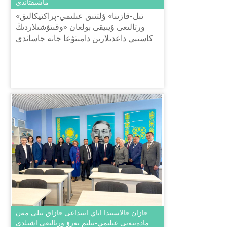
ماشىقتاندى
«تىل-قازىنا» ۇلتتىق عىلىمي-پراكتيكالىق
ورتالىعى ۇيىيقى بولعان «وقىتۋشىلاردىڭ
كاسىبي داعدىلارىن دامىتۋعا جانە جاساندى
ينتەللەكتىنى ينتەگراسييالاۋعا باعىتتالعان
قازاق تىلىن وقىت...
قازان قالاسىندا اباي اتىنداعى قازاق تىلى مەن
مادەنيەتى عىلىمي-بىلىم بەرۋ ورتالىعى اشىلدى