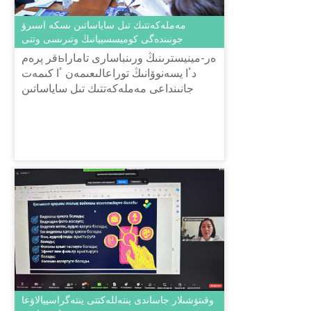
مەملەكەتتىك تىل ساياساتىن ىسكە اسىرۋ
جونىندەگى كوميسسييانىڭ وتىرىسى وتتى
قر پرەمьەر-مينيسترىنىڭ ورىنباسارى تامارا
دٴا يسەنوۆانىڭ توراعالىعىمەن ٴا كىمەت
جانىنداعى مەملەكەتتىك تىل ساياساتىن
ىسكە اسىرۋ جونىندەگى كوميسسييانىڭ
وتىرىسى وتتى.
وقىتۋشىلار جاساندى ينتەللەكتتى ينتەگراسييالاۋعا