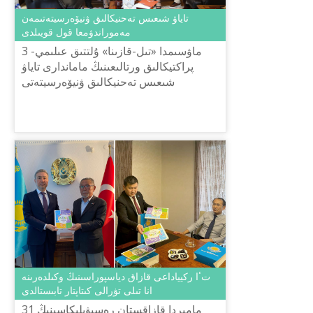
تاياۋ شىعىس تەحنيكالىق ۋنيۆەرسيتەتىمەن
مەموراندۋمعا قول قويىلدى
3 ماۋسىمدا «تىل-قازىنا» ۇلتتىق عىلىمي-
پراكتيكالىق ورتالىعىنىڭ ماماندارى تاياۋ
شىعىس تەحنيكالىق ۋنيۆەرسيتەتى
(ÖDTÜ), Eğitim فاكۋلьتەتىنىڭ DİSCORE
زەرتتەۋ توبىمەن (جەتەكشىسى Hal...
تٴا ركيياداعى قازاق دياسپوراسىنىڭ وكىلدەرىنە
انا تىلى تۋرالى كىتاپتار تابىستالدى
31 مامىردا قازاقستان رەسپۋبليكاسىنىڭ