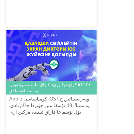
قازاق تىلىندە سويلەيتىن эكران ديكتورى iOS جٴا
يەسىنە قوسىلدى
Apple كومپانيياسى iOS وپەراسييالىق جٴا
يەسىنىڭ 18-نۇسقاسىن جۋىردا جاڭارتادى.
بۇل نۇسقاعا قازاق تىلىندە ەركىن ارى
تابيعي اكسەنتىمەن سويلەي الاتىن ارۋ
ەسىمدى قىزدىڭ داۋىسى قوسى...