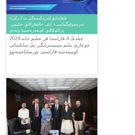
«جاھاندانۋ كەزەڭىندەگى تٴا ركى
تەرمينولوگيياسى» اتتى حالىقارالىق عىلىمي-
پراكتيكالىق كونفەرەنسييا وتەدى
2024 جىلدىڭ 4 قازانىندا قر عىلىم جانە
جوعارى بىلىم مينيسترلىگى تىل ساياساتى
كوميتەتىنە قاراستى ش.شاياحمەتوۆ
اتىنداعى «تىل-قازىنا» ۇلتتىق عىلىمي-
پراكتيكالىق ورتالىعى ۇلتتىق عىل...