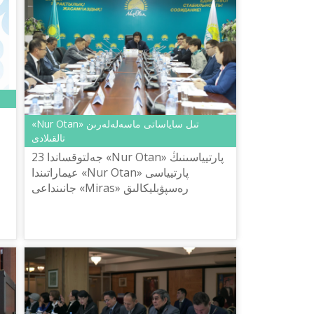
«Nur Otan» تىل ساياساتى ماسەلەلەرىن
تالقىلادى
23 جەلتوقساندا «Nur Otan» پارتيياسىنىڭ
ق
عيماراتىندا «Nur Otan» پارتيياسى
جانىنداعى «Miras» رەسپۋبليكالىق
قوعامدىق كەڭەسىنىڭ مەملەكەتتىك تىل
ماسەلەسى بويىنشا جۇمىس توبىنىڭ بەينە...