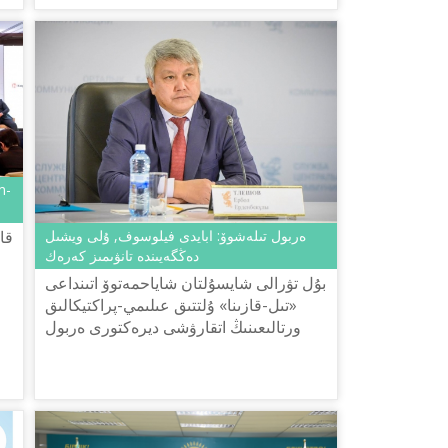
ەربول تىلەشوۆ: ابايدى فيلوسوف, ۇلى ويشىل
دەڭگەيىندە تانۋىمىز كەرەك
بۇل تۋرالى شايسۇلتان شاياحمەتوۆ اتىنداعى
«تىل-قازىنا» ۇلتتىق عىلىمي-پراكتيكالىق
ورتالىعىنىڭ اتقارۋشى ديرەكتورى ەربول
تىلەشوۆ پرەزيدەنت قاسىم-جومارت
توقاەۆتىڭ «اباي جانە ححى عا...