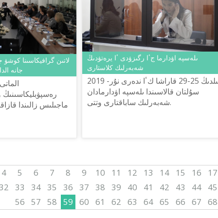
ىلەسپە اۋدارما جٴا رگىزۋدى ٴا يرەتۋدىڭ
لاتىن گرافيكاسىنا كوشۋ 
شەبەرلىك كلاستارى
جانە الدا
2019 جىلدىڭ 25-29 قاراشا كٴا ندەرى نۇر-
الماتى
سۇلتان قالاسىندا ىلەسپە اۋدارمادان
رەسپۋبليكاسىنىڭ ۇل
شەبەرلىك ساباقتارى وتتى.
ماجىلىس زالىندا قازا
مادەنيەت جانە سپو
ساياساتى كوميتەتى مەن شايسۇلتان شاي...
4
5
6
7
8
9
10
11
12
13
14
15
16
17
32
33
34
35
36
37
38
39
40
41
42
43
44
45
56
57
58
59
60
61
62
63
64
65
66
67
68