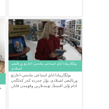
قايراتكەرلەرى مەن ەلدە تىر...
بولگارييادا اباي اتىنداعى مادەني-اعارتۋ ورتالىعى
اشىلادى
بولگارييادا اباي اتىنداعى مادەني-اعارتۋ
ورتالىعى اشىلادى. بۇل جەردە كەز كەلگەن
ادام ۇلى اقىننىڭ تۋىندىلارىن وقۋمەن قاتار,
قازاقستان مادەنيەتىمەن دە تانىسا الادى.
تاعى بىر ايتا...