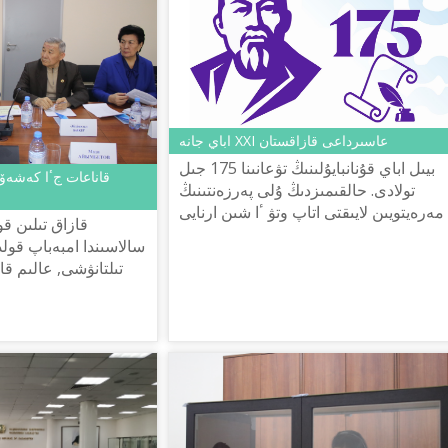
اباي جانە XXI عاسىرداعى قازاقستان
بيىل اباي قۇنانبايۇلىنىڭ تۋعانىنا 175 جىل
قاناعات جٴا كەشەۆت
تولادى. حالقى­مىزدىڭ ۇلى پەرزەنتىنىڭ
مەرەيتويىن لايىقتى اتاپ وتۋ ٴا شىن ار­نايى
قازاق تىلىن قو
ۇرىلعان كوميسسييا دايىن­­دىق جۇمىستارىن
سالاسىندا امبەباپ قولد
باستاپ كەتت...
تىلتانۋشى, عالىم ق
جاڭا «فيلوسوفييا ي
جاقتى تالقىلانعان.