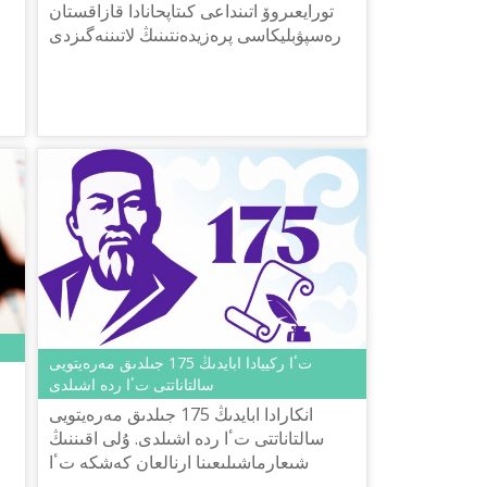
تورايعىروۆ اتىنداعى كىتاپحانادا قازاقستان
رەسپۋبليكاسى پرەزيدەنتىنىڭ لاتىننەگىزدى
قازاق تىلىنىڭ الىپبيىن جەتىلدىرۋگە قاتىستى
تاپسىرماسىنا س...
تٴا ركييادا ابايدىڭ 175 جىلدىق مەرەيتويى
سالتاناتتى تٴا ردە اشىلدى
انكارادا ابايدىڭ 175 جىلدىق مەرەيتويى
سالتاناتتى تٴا ردە اشىلدى. ۇلى اقىننىڭ
شىعارماشىلىعىنا ارنالعان كەشكە تٴا
رىكتىڭ بەلدى ساياساتكەرلەرى, قوعام