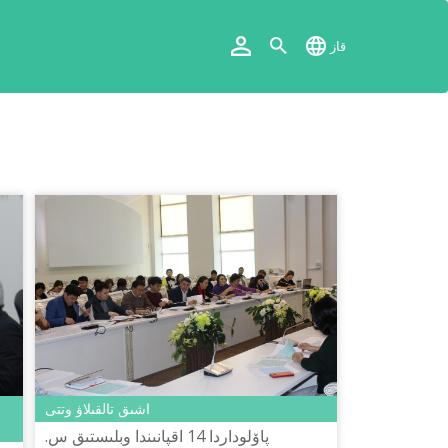
قاز
اشىق تالقىلاۋ وتتى
پاۆلوداردا 14 اقپانىندا وبلىستىق س.