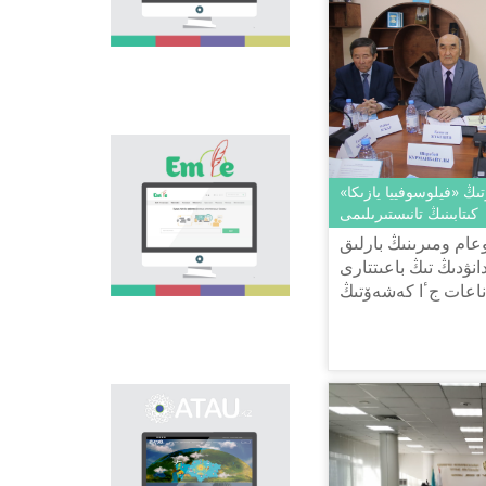
اسا زور. ەلىمىزدەگى
وسى باعىتتاعى العاشقى
جوبا - "تىل الەمى"
پورتالى وسىنداي وزەكتى
ماسەلەنى شەشۋگە
ارنالىپ, تىل ساياساتىن
كوپشىلىككە ناسيحاتتاۋعا
جانە تانىستىرۋعا ٴا
«Emle.kz» эلەكتروندىق
لەسىن قوسادى.
بازاسى قازاق تىلىنىڭ
ىڭ «فيلوسوفييا يازىكا»
ورفوگرافيياسىنا ارنالعان.
كىتابىنىڭ تانىستىرىلىمى
بۇل بازادا قازاق تىلىنىڭ
قولدانىستاعى بەكىتىلگەن
عام ومىرىنىڭ بارلىق
ورفوگرافييالىق
انۋدىڭ تىڭ باعىتتارى
سوزدىگى,
اناعات جٴا كەشەۆتىڭ
ورفوگرافييالىق
ازىكا» كىتابىندا جان-
ەرەجەلەر, وسى سالاعا
بايلانىستى عىلىمي
 ب...
ادەبيەتتەر بەرىلگەن.
ونوماستيكالىق
эلەكتروندىق بازانى
اشۋدىڭ نەگىزگى
ماقساتى - ەلىمىزدىڭ