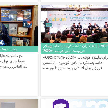
ساياساتىن ىسكە اسىرۋدىڭ 2020 – 2025
جىلد...
قازاق تىلىندە كونتەنت جاساۋشىلار «QazForum-
ابايدىڭ «قارا سوزدەرى» чەح تىلىندە
2020» فورۋمىندا باس قوستى
ابا
«QazForum-2020». قازاق تىلىندە كونتەنت
سويلەيدى. بۇل ج
جاساۋشىلاردىڭ باس قوسۋى. اتالمىش
جا
فورۋم بيىل 4-شى رەت ەلوردا تورىندە
كەمەڭگەر اقىنىمىز ت
وتۋدە. جوبا وز جۇمىسىن كىشىگىرىم
قازاق ستۋدەنتتەرىنەن ەستىپتى. بىر...
كونفەرەنسييادان باستاعان, بٴا گىند...