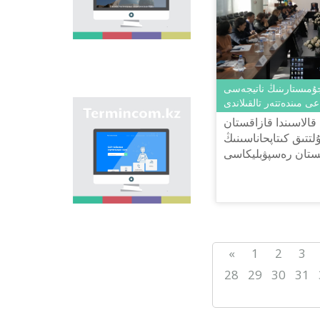
وڭىرلەرىندەگى كوشە,
ەلدىمەكەن, مەكەمەلەر
مەن تٴا رلى نىساندارعا
بەرىلگەن اتاۋلاردى
جيناقتاپ, قازاق
ونوماستيكاسىنىڭ
بىرتۇتاس جٴا يەسىن
جۇمىستارىنىڭ ناتيجەسى
جاساۋ ارقىلى
عى مىندەتتەر تالقىلاندى
ونوماستيكالىق اتاۋلاردى
"Termincom.kz" سايتى
بىرىزدەندىرۋ.
 قالاسىندا قازاقستان
- قازاق تەرمينولوگيياسىن
تتىق كىتاپحاناسىنىڭ
جٴا يەلەۋگە,
قستان رەسپۋبليكاسى
تەرمينولوگييالىق قوردى
تولىقتىرۋعا, تەرميندەردى
رت مينيسترلىگى تىل
جانە اتاۋلاردى قازاق
تىلىنىڭ نورمالارىنا
سايكەس رەتتەۋگە ٴا
لەس قوسادى. وسى
ماقساتتى ورىنداۋ ٴا شىن
سايتتا وسى ۋاقىتقا دەيىن
«
1
2
3
تەرميندەردىڭ بارلىعى
قامتىلعان.
28
29
30
31