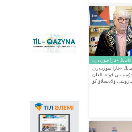
كونۆەرتەر جانە
قازاقستانداعى لاتىن
گرافيكاسىنا كوشۋ ٴا
دەرىسىن سٴا
يەمەلدەيتىن نەگىزگى
ۇلتتىق پورتال. كونۆەرتەر
باعدارلاماسىنىڭ
«Til-Qazyna»
Windows-قا ارنالعان
رەسپۋبليكالىق اقپاراتتىق-
offline-نۇسقاسىن, MS
تانىمدىق گازەتى
Office پاكەتىنە ارنالعان
قوسىمشالاردى,
پلاگيندەردى جانە
يدىڭ «قارا سوزدەرى» чەح تىلىندە
Android, iOS
پلاتفورمالارىنا ارنالعان
ۇمىستى قولعا العان
موبيلьدى
زۋشى ۆلاديسلاۆ كۋчيك العاش رەت
قوسىمشالارىن جٴا كتەپ
ۋرالى پراگادا وقيتىن
الۋعا بولادى.
مەملەكەتتىك تىلدىڭ
قولدانىس اياسىنىڭ
كەڭەۋىندە عالامتور
ارقىلى تىلدى
ناسيحاتتاۋدىڭ ماڭىزى