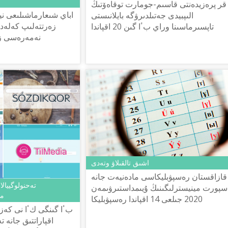
قر پرەزيدەنتى قاسىم-جومارت توقاەۆتىڭ
اباي شىعارماشىلىعى نيد
الىپبيدى جەتىلدىرۋگە بايلانىستى
زەرتتەلىپ كەلەدى
تاپسىرماسىنا وراي بٴا گىن 20 اقپاندا
نەمەرەسى زيف
قازاقستان رەسپۋبليكاسى مادەنيەت جانە
شىعىستانۋ
سپورت مينيسترلىگىنىڭ ۇيىمداستىر...
عىلىمدارىنىڭ
اشىق تالقىلاۋ وتەدى
قازاقستان رەسپۋبليكاسى مادەنيەت جانە
سپورت مينيسترلىگىنىڭ ۇيىمداستىرۋىمەن
مە
2020 جىلعى 14 اقپاندا رەسپۋبليكا
بٴا گىنگى كٴا نى كەز
كولەمىندە پرەزيدەنت قاسىم-جومارت
اقپاراتتىق جانە 
توقاەۆتىڭ قازاق تىلى الىپبيىن جەتىل...