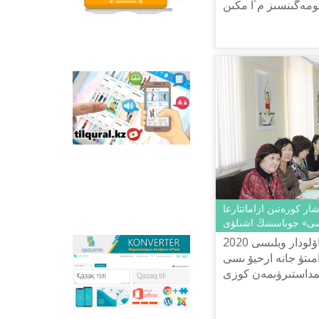
قازاق تىلىندەگى وتاندىق
كومەگىنسىز مٴا مكىن
انيماسييالىق فيلьمدەر
 وقىتۋ ادىستەمەسىندە
ورنالاستىرىلعان.
انيماسييا, بەينەجاز...
Tilqural.kz –
مەملەكەتتىك تىلدى
دەڭگەيلەپ ٴا يرەنۋگە
ارنالعان ۆەب-سەرۆيس.
سايتتا ا1 دەڭگەيى
بويىنشا جاڭا الىپبي مەن
ەملە ەرەجەلەرىن جازۋ,
وقۋدى مەڭگەرتۋگە
ارنالعان ونلاين كۋرس
ورنالاستىرىلعان.
ار كورەتىن ازاماتتارعا
سى» جوباسىنىڭ اشىلۋى
2020 جىلدىڭ 10 اقپانىندا پاۆلودار وبلىسى
Qazlatyn.kz –
مىتۋ جانە ارحيۆ ىسى
ماتىندەردى كيريلدەن
ىمداستىرۋىمەن كوزى
لاتىنعا جانە توتە جازۋعا
 كورەتىن ازاماتتارعا
ونلاين تٴا ردە
سايكەستەندىرەتىن
ارنالعان «كٴا ...
كوپفۋنكسيونالدى