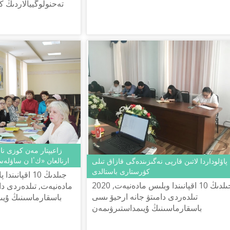
تەحنولوگييالاردىڭ 
بولماي بارا جاتىر.
زاعيپتار مەن كوزى ناش
ارنالعان «كٴا ن ساۋلە
پاۆلوداردا لاتىن قارپى نەگىزىندەگى قازاق تىلى
كۋرستارى باستالدى
2020 جىلدىڭ 10 اقپانىندا وبلىس مادەنيەت,
مادەنيەت, تىلدەردى دا
تىلدەردى دامىتۋ جانە ارحيۆ ىسى
باسقارماسىنىڭ ۇي
باسقارماسىنىڭ ۇيىمداستىرۋىمەن
كورمەيتىن جانە ناشار
قازاقستان رەسپۋبليكاسىنداعى تىل