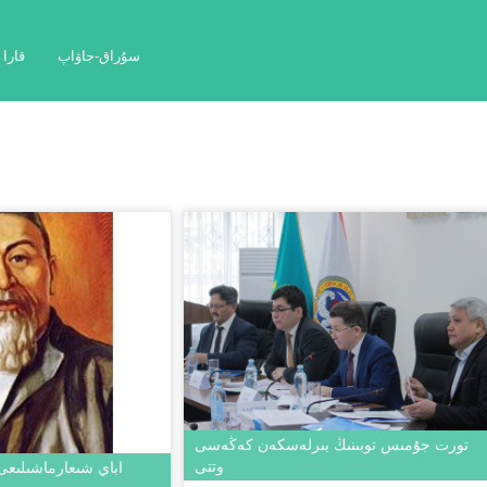
سۇراق-جاۋاپ
قارا
تورت جۇمىس توبىنىڭ بىرلەسكەن كەڭەسى
وتتى
اباي شىعارماشىلىعى 