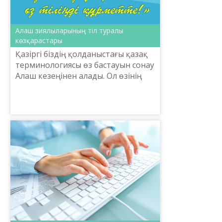
Алаш зиялыларының тіл туралы
көзқарастары
Қазіргі біздің қолданыстағы қазақ
терминологиясы өз бастауын сонау
Алаш кезеңінен алады. Ол өзінің
қалыптасуында бірнеше
кезеңдерден және өзгерістерден
өтті. Алғашында, қазақ ...