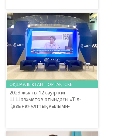
ОҚШАУЛЫҚТАН – ОРТАҚ ІСКЕ
2023 жылғы 12 сәуір күні
Ш.Шаяхметов атындағы «Тіл-
Қазына» ұлттық ғылыми-
практикалық орталығының Ғалым
хатшысы Нұрлыхан Нұруллақызы
мен Ақпараттық технология
басқармасының бас...