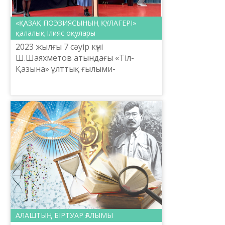
«ҚАЗАҚ ПОЭЗИЯСЫНЫҢ ҚҰЛАГЕРІ»
қалалық Ілияс оқулары
2023 жылғы 7 сәуір күні
Ш.Шаяхметов атындағы «Тіл-
Қазына» ұлттық ғылыми-
практикалық орталығы
Орфография басқармасының
жетекші ғылыми қызметкері Гүлназ
Төкенқызы Астана қаласын...
АЛАШТЫҢ БІРТУАР ҒАЛЫМЫ