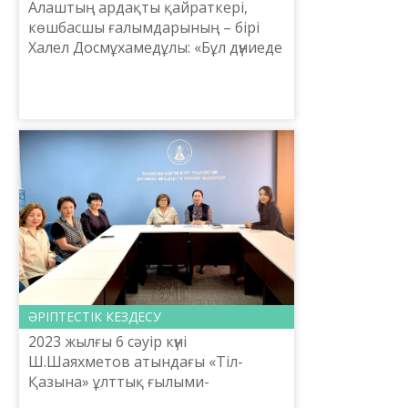
Алаштың ардақты қайраткері,
көшбасшы ғалымдарының – бірі
Халел Досмұхамедұлы: «Бұл дүниеде
түрлі да­нышпан, шешендер,
шеберлер, батыр­лар, ақындар көп
өткен. Осындай адам­дар ...
ӘРІПТЕСТІК КЕЗДЕСУ
2023 жылғы 6 сәуір күні
Ш.Шаяхметов атындағы «Тіл-
Қазына» ұлттық ғылыми-
практикалық орталығының Бас