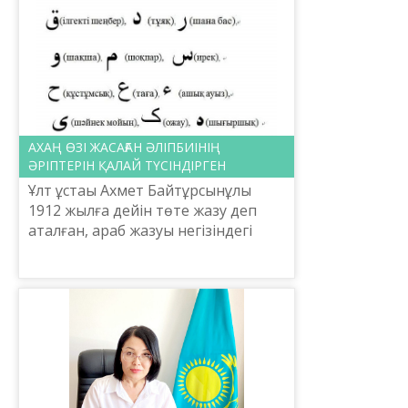
АХАҢ ӨЗІ ЖАСАҒАН ӘЛІПБИІНІҢ
ӘРІПТЕРІН ҚАЛАЙ ТҮСІНДІРГЕН
Ұлт ұстаы Ахмет Байтұрсынұлы
1912 жылға дейін төте жазу деп
аталған, араб жазуы негізіндегі
қазақтың төл әліпбиін дайындады.
Ахаңның осындай ұлы реформаға
кірісуінің себебі де...