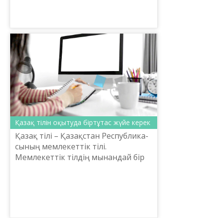
Моңғолияның астанасынан қазақ
тілінің оқытушысы Харий Сандуғаш
келіп, Ахмет есімді ұлының бар
екен...
Қазақ тілін оқытуда біртұтас жүйе керек
Қазақ тілі – Қазақстан Республика­
сының мемлекеттік тілі.
Мемлекеттік тілдің мынандай бір
анықтамасы бар: Мемлекеттік тіл
мемлекеттің тұтас аумағында,
мемлекеттік тілі екеу бо...