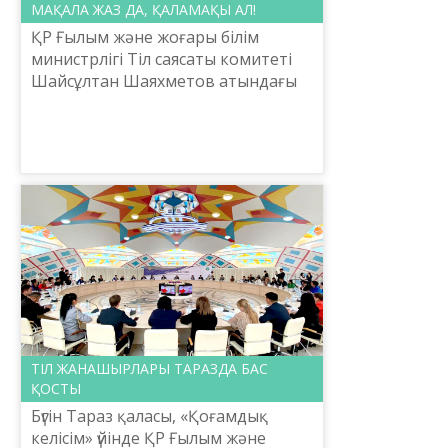
МАҚАЛА ЖАЗ ДА, ҚАЛАМАҚЫ АЛ!
ҚР Ғылым және жоғары білім
министрлігі Тіл саясаты комитеті
Шайсұлтан Шаяхметов атындағы
«Тіл-Қазына» ұлттық ғылыми-
практикалық орталығы «Тіл және
қоғам» электрондық алма...
ТІЛ ЖАНАШЫРЛАРЫ ТАРАЗДА БАС
ҚОСТЫ
Бүгін Тараз қаласы, «Қоғамдық
келісім» үйінде ҚР Ғылым және