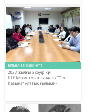
Дулатұлының, Смағұл
Садуақасұлының тұлғалық
болмысы, санат...
ҒЫЛЫМИ КЕҢЕС ӨТТІ
2023 жылғы 5 сәуір күні
Ш.Шаяхметов атындағы "Тіл-
Қазына" ұлттық ғылыми-
практикалық орталығы Бас
директорының міндетін атқарушы
Л.Есбосынның төрағалығымен
Ғылыми кеңестің кезе...