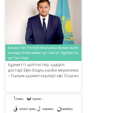
Қазақстан Республикасының Ғылым және
жоғары білім министрі Саясат Нұрбектің
құттықтауы
Құрметті әріптестер, қадірлі
достар! Бүгін біздің кәсіби мерекеміз
– Ғылым қызметкерлері күні. Осыған
орай барша ғалымдар мен
зерттеушілеріміздің дүниені тануға
деген ұмтылы...