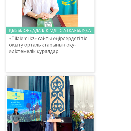
ҚЫЗЫЛОРДАДА ІЛКІМДІ ІС АТҚАРЫЛУДА
«Tilalemi.kz» сайты өңірлердегі тіл
оқыту орталықтарының оқу-
әдістемелік құралдар
дайындаудағы тәжірибесімен
танысып, өңірлердегі дайын
өнімдерді көпшілік назарына ұсыну
мақса...