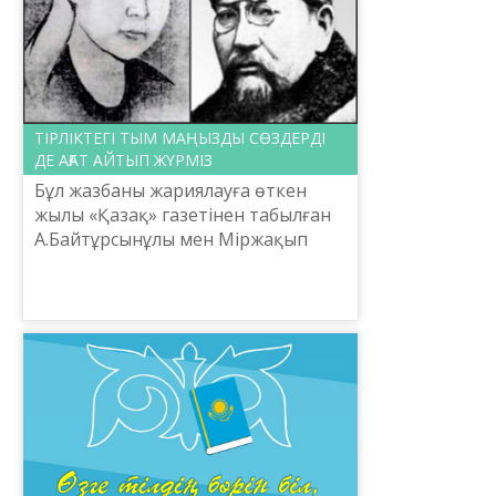
ТІРЛІКТЕГІ ТЫМ МАҢЫЗДЫ СӨЗДЕРДІ
ДЕ АҒАТ АЙТЫП ЖҮРМІЗ
Бұл жазбаны жариялауға өткен
жылы «Қазақ» газетінен табылған
А.Байтұрсынұлы мен Міржақып
Дулатұлының жұбайларымен бірге
жазған шағын көңіл айту
хатындағы сөз қолданыс түрткі б...