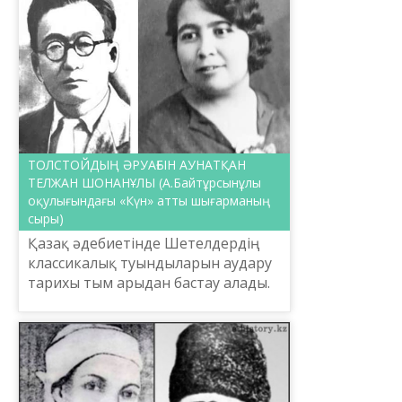
ТОЛСТОЙДЫҢ ӘРУАҒЫН АУНАТҚАН
ТЕЛЖАН ШОНАНҰЛЫ (А.Байтұрсынұлы
оқулығындағы «Күн» атты шығарманың
сыры)
Қазақ әдебиетінде Шетелдердің
классикалық туындыларын аудару
тарихы тым арыдан бастау алады.
Араб-парсы әдеби, діни көркем
шығармаларының неше ғасыр
бойы жырланып, ұлттық әдеб...