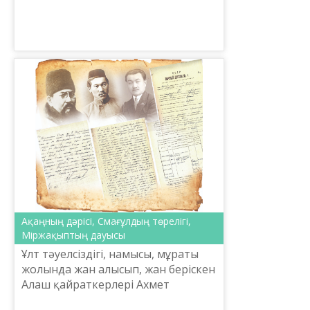
директорының міндетін атқарушы
Л.Есбосын Қазақстан Республикасы
Президентін...
Ақаңның дәрісі, Смағұлдың төрелігі,
Міржақыптың дауысы
Ұлт тәуелсіздігі, намысы, мұраты
жолында жан алысып, жан беріскен
Алаш қайраткерлері Ахмет
Байтұрсынұлының, Міржақып