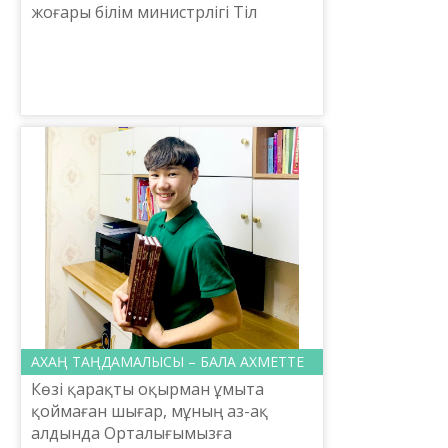
жоғары білім министрлігі Тіл
саясаты комитетінің төрағасы
Ербол Ердембекұлы Тілешовтің
бастауымен «Тіл – татулық ті...
АХАҢ ТАҢДАМАЛЫСЫ – БАЛА АХМЕТТЕ
Көзі қарақты оқырман ұмыта
қоймаған шығар, мұның аз-ақ
алдында Орталығымызға