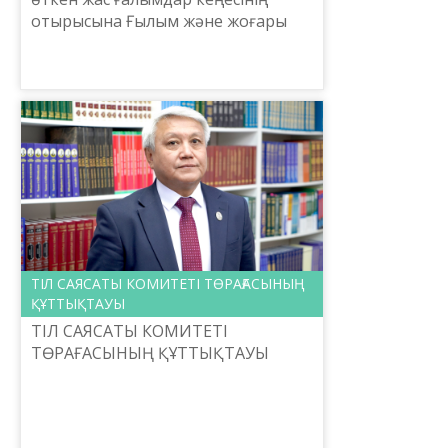
отырысына Ғылым және жоғары
білім министрі Саясат Нұрбек
онлайн қатысып, Ғылым күнімен
құттықтады. Келелі бас қос...
ТІЛ САЯСАТЫ КОМИТЕТІ ТӨРАҒАСЫНЫҢ
ҚҰТТЫҚТАУЫ
ТІЛ САЯСАТЫ КОМИТЕТІ
ТӨРАҒАСЫНЫҢ ҚҰТТЫҚТАУЫ