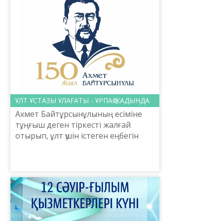
ҰЛТ ҰСТАЗЫ ҰЛАҒАТЫ - ҰРПАҚ ЖАДЫНДА
Ахмет Байтұрсынұлының есіміне
тұңғыш деген тіркесті жалғай
отырып, ұлт үшін істеген еңбегін
тізсек, екі қолдың саусағы
жетпейді. Төл әліппенің тұңғыш
авторы, тұңғыш терминолог...