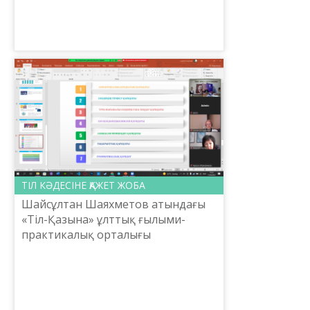
үйретудегі отандық әдістемелердің
тәжірибесі» онлайн семинарының
2022 жылғы 14 сәуірдегі...
ТІЛ КӘДЕСІНЕ ҚАЖЕТ ЖОБА
Шайсұлтан Шаяхметов атындағы
«Тіл-Қазына» ұлттық ғылыми-
практикалық орталығы
ұйымдастырып келе жатқан «Тілді
үйретудегі отандық әдістемелердің
тәжірибесі» онлайн семинарының
2...