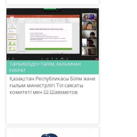
ТӘРБИЕЛІДЕН ТӘЛІМ, ҒАЛЫМНАН
ҒИБРАТ
Қазақстан Республикасы Білім және
ғылым министрлігі Тіл саясаты
комитеті мен Ш.Шаяхметов
атындағы «Тіл-Қазына» ұлттық
орталығы 2022 жылғы 12 сәуірде
«Қазақ тіл білімі мен əдеб...