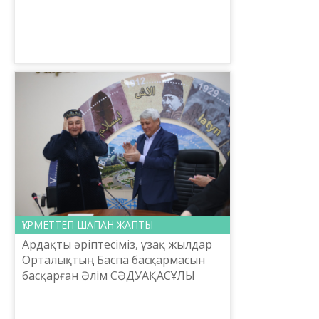
салғырттық танытатын да
шығармыз. Бірақ, ұлт мүддесі
жолындағы ...
ҚҰРМЕТТЕП ШАПАН ЖАПТЫ
Ардақты әріптесіміз, ұзақ жылдар
Орталықтың Баспа басқармасын
басқарған Әлім СӘДУАҚАСҰЛЫ
жақында құрметті еңбек
демалысына шығып, Орталықтың