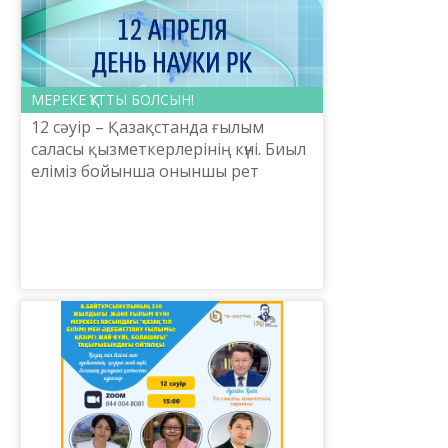
МЕРЕКЕ ҚҰТТЫ БОЛСЫН!
12 сәуір – Қазақстанда ғылым
саласы қызметкерлерінің күні. Биыл
еліміз бойынша оныншы рет
аталып отыр. Дәл осы күні қазақ
академигі, ғалым-геолог әрі
Қазақстан ғылым академия...