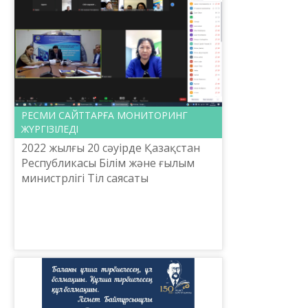
РЕСМИ САЙТТАРҒА МОНИТОРИНГ
ЖҮРГІЗІЛЕДІ
2022 жылғы 20 сәуірде Қазақстан
Республикасы Білім және ғылым
министрлігі Тіл саясаты
комитетінің тапсырысы бойынша
Ш.Шаяхметов атындағы «Тіл-
Қазына» ұлттық ғылыми-
практикалық...