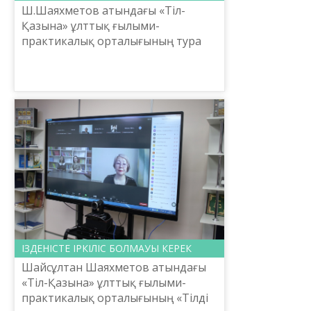
Ш.Шаяхметов атындағы «Тіл-
Қазына» ұлттық ғылыми-
практикалық орталығының тура
бір ай көлемінде ұйымдастырған
«Тілді үйретудегі отандық
әдістемелердің тәжірибесі» онлайн
семинар...
ІЗДЕНІСТЕ ІРКІЛІС БОЛМАУЫ КЕРЕК
Шайсұлтан Шаяхметов атындағы
«Тіл-Қазына» ұлттық ғылыми-
практикалық орталығының «Тілді