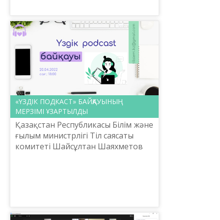
Бас директоры Ербол Тілешов ата-
ба...
«ҮЗДІК ПОДКАСТ» БАЙҚАУЫНЫҢ
МЕРЗІМІ ҰЗАРТЫЛДЫ
Қазақстан Республикасы Білім және
ғылым министрлігі Тіл саясаты
комитеті Шайсұлтан Шаяхметов
атындағы «Тіл-Қазына» ұлттық
ғылыми-практикалық орталығы
«Үздік подкаст» республик...