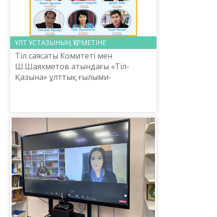
ҰЛТ ҰСТАЗЫНЫҢ ҚҰРМЕТІНЕ
Тіл саясаты Комитеті мен
Ш.Шаяхметов атындағы «Тіл-
Қазына» ұлттық ғылыми-
практикалық орталығы
А.Байтұрсынұлының 150 жылдығы
жəне Ғылым күні мерекесі аясында
«Қазақ тіл білімі ...