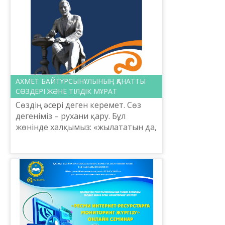
АХМЕТ БАЙТҰРСЫНҰЛЫНЫҢ ҚАНАТТЫ
СӨЗДЕРІ ЖӘНЕ ТІЛДІК МҰРАТ
Сөздің әсері деген керемет. Сөз
дегеніміз – рухани қару. Бұл
жөнінде халқымыз: «жылататын да,
жұбататын да – сөз», - дейді. Тілдің,
сөздің қуат-күші туралы айтылған
ой-пікір қ...