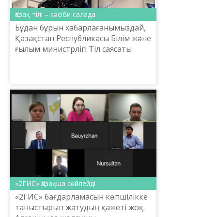
Қазақ тілі – кәсіби салада
Бұдан бұрын хабарлағанымыздай,
Қазақстан Республикасы Білім және
ғылым министрлігі Тіл саясаты
комитеті мен Ш.Шаяхметов
атындағы «Тіл-Қазына» ұлттық
ғылыми-практикалық орталығ...
«2ГИС» Қазақша сөйлейді
«2ГИС» бағдарламасын көпшілікке
таныстырып жатудың қажеті жоқ.