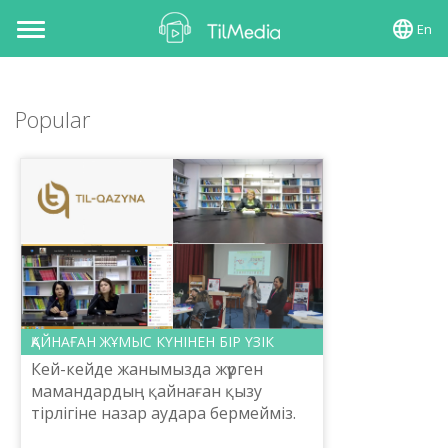
En
Toggle
navigation
Popular
ҚАЙНАҒАН ЖҰМЫС КҮНІНЕН БІР ҮЗІК
Кей-кейде жанымызда жүрген
мамандардың қайнаған қызу
тірлігіне назар аудара бермейміз.
Міндетті жұмысына санап,