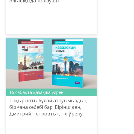
Алғашқыда жолаушы
тасымалдайтын жеңіл көліктерге
жайғасқаннан-ақ, бағдарлы
бағытыңды әр қадам сайын
саңқылдап ай...
16 сабақта қазақша үйрен!
Тақырыпты бұлай атауымыздың
бір ғана себебі бар. Біріншіден,
Дмитрий Петровтың тіл үйрену
бағытындағы еңбектерімен
танысқысы келетін оқырман саны
өте көп. Бұдан басқа, қай же...