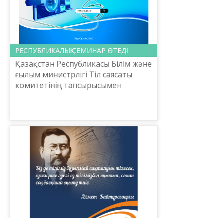
РЕСПУБЛИКАЛЫҚ СЕМИНАР ӨТЕДІ
Қазақстан Республикасы Білім және
ғылым министрлігі Тіл саясаты
комитетінің тапсырысымен
Ш.Шаяхметов атындағы «Тіл-
Қазына» ұлттық ғылыми-
практикалық орталығы 2022
жылдың 20 сә...