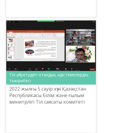
Тіл үйретудегі отандық әдістемелердің
тәжірибесі
2022 жылғы 5 сәуір күні Қазақстан
Республикасы Білім және ғылым
минитрлігі Тіл саясаты комитеті
мен Ш.Шаяхметов атындағы «Тіл-
Қазына» ұлттық ғылыми-
практикалық орталығы осы та...