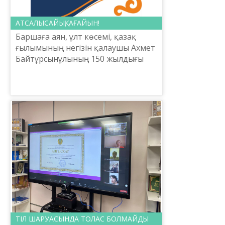
АТСАЛЫСАЙЫҚ, АҒАЙЫН!
Баршаға аян, ұлт көсемі, қазақ
ғылымының негізін қалаушы Ахмет
Байтұрсынұлының 150 жылдығы
ЮНЕСКО-ның 41-ші Бас
конференциясының арнайы
қарарымен 2022-2023 жылдарға
арналған х...
ТІЛ ШАРУАСЫНДА ТОЛАС БОЛМАЙДЫ