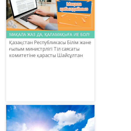
МАҚАЛА ЖАЗ ДА, ҚАЛАМАҚЫҒА ИЕ БОЛ!
Қазақстан Республикасы Білім және
ғылым министрлігі Тіл саясаты
комитетіне қарасты Шайсұлтан
Шаяхметов атындағы «Тіл-
Қазына» ұлттық ғылыми-
практикалық орталығы карантин
кезінд...