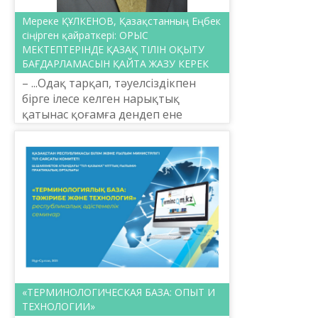
Мереке ҚҰЛКЕНОВ, Қазақстанның Еңбек
сіңірген қайраткері: ОРЫС
МЕКТЕПТЕРІНДЕ ҚАЗАҚ ТІЛІН ОҚЫТУ
БАҒДАРЛАМАСЫН ҚАЙТА ЖАЗУ КЕРЕК
– ...Одақ тарқап, тәуелсіздікпен
бірге ілесе келген нарықтық
қатынас қоғамға дендеп ене
бастады. Соның салдарынан елдің
әл-ауқаты ептеп әлсірегенімен,
рухы түсе қойған жоқ. 90...
«ТЕРМИНОЛОГИЧЕСКАЯ БАЗА: ОПЫТ И
ТЕХНОЛОГИИ»