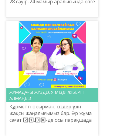
28 сәуір-24 мамыр аралығында өзге
ұлт өкілдері жастарының арасында
«Өлмейтұғын артына сөз
қалдырған» атты көрке...
ЖҰМАДАҒЫ ЖҮЗДЕСУІМІЗДІ ЖІБЕРІП
АЛМАҢЫЗ
Құрметті оқырман, сіздер үшін
жақсы жаңалығымыз бар. Әр жұма
сағат 2️⃣1️⃣.0️⃣0️⃣-де осы парақшада
ғалым Нұрлыхан Аитовамен
тікелей эфирде кездесеміз. Бірінші