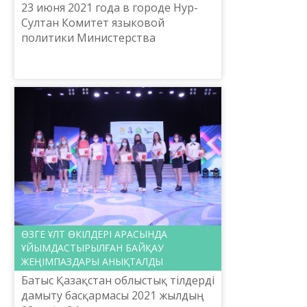
23 июня 2021 года в городе Нур-
Султан Комитет языковой
политики Министерства
образования и науки Республики
Казахстан совместно с
Национальным научно-
практическим центром «Тіл...
ӨЗГЕ ҰЛТ ӨКІЛДЕРІ АРАСЫНДА
ҰЙЫМДАСТЫРЫЛҒАН БАЙҚАУ
ЖЕҢІМПАЗДАРЫ АНЫҚТАЛДЫ
Батыс Қазақстан облыстық тілдерді
дамыту басқармасы 2021 жылдың