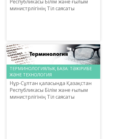
Республикасы Білім және ғылым
министрлігінің Тіл саясаты
комитеті Ш. Шаяхметов атындағы
«Тіл-Қазына» ұлттық ғылыми-
практикалық орталығымен бірле...
ТЕРМИНОЛОГИЯЛЫҚ БАЗА: ТӘЖІРИБЕ
ЖӘНЕ ТЕХНОЛОГИЯ
Нұр-Сұлтан қаласында Қазақстан
Республикасы Білім және ғылым
министрлігінің Тіл саясаты
комитеті Ш. Шаяхметов атындағы
«Тіл-Қазына» ұлттық ғылыми-
практикалық орталығымен бірле...