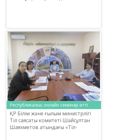
Республикалық онлайн семинар өтті
ҚР Білім және ғылым министрлігі
Тіл саясаты комитеті Шайсұлтан
Шаяхметов атындағы «Тіл-
Қазына» ұлттық ғылыми-