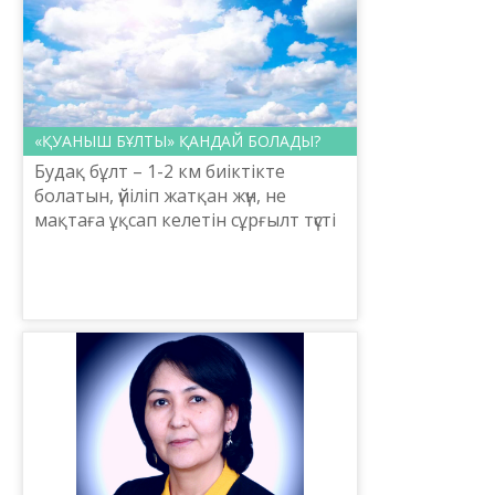
«ҚУАНЫШ БҰЛТЫ» ҚАНДАЙ БОЛАДЫ?
Будақ бұлт – 1-2 км биіктікте
болатын, үйіліп жатқан жүн, не
мақтаға ұқсап келетін сұрғылт түсті
бұлттар. Олар тұтаса келе түнеріп,
будақ бұлтқа айналып, жазда,
нөсер жаңбыр, ...