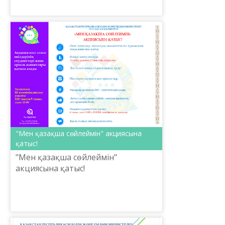
практикалық орталығының
ұйымдастыруымен облыстардағы
тілдерді оқыт...
"Мен қазақша сөйлеймін" акциясына
қатыс!
"Мен қазақша сөйлеймін"
акциясына қатыс!