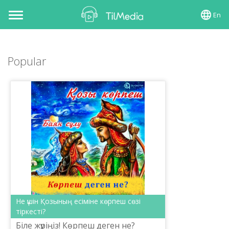
En
Toggle
navigation
Popular
Не үшін Қозының есіміне көрпеш сөзі
тіркесті?
Біле жүріңіз! Көрпеш деген не?