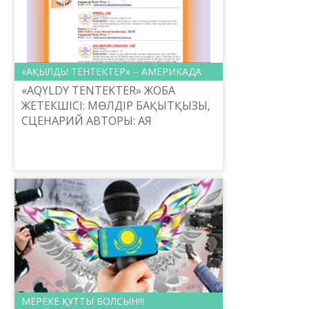
«АҚЫЛДЫ ТЕНТЕКТЕР» – АМЕРИКАДА
«AQYLDY TENTEKTER» ЖОБА
ЖЕТЕКШІСІ: МӨЛДІР БАҚЫТҚЫЗЫ,
СЦЕНАРИЙ АВТОРЫ: АЯ
ӘЛІМБАЕВА, ҚОЮШЫ РЕЖИССЕР:
ДИЛЬШАТ РАХМАТУЛЛИН,
РЕДАКТОРЛАР: ОРЫНАЙ ЖҰБАЕВА,
НҰРЛЫХАН АИТОВА, САЗГЕР: ...
МЕРЕКЕ ҚҰТТЫ БОЛСЫН!!!