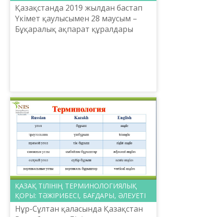
Қазақстанда 2019 жылдан бастап
Үкімет қаулысымен 28 маусым –
Бұқаралық ақпарат құралдары
қызметкерлерінің төл мерекесі күні
болып бекітілді. 2011 жылдың
қазанында Қазақстан Ре...
ҚАЗАҚ ТІЛІНІҢ ТЕРМИНОЛОГИЯЛЫҚ
ҚОРЫ: ТӘЖІРИБЕСІ, БАҒДАРЫ, ӘЛЕУЕТІ
Нұр-Сұлтан қаласында Қазақстан