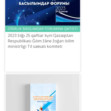
ÖÑІRLІK BASILIMDAR FORUMINA QATISTI
2023 žılğı 25 qañtar kүnі Qazaqstan
Respublikası Ğılım žâne žoğarı bіlіm
ministrlіgі Tіl saяsatı komitetі
Šaysûltan Šaяhmetov atındağı «Tіl-
Qazına» ûlttıq ğılımi-praktikalıq o...