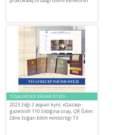
praktikalıq ortalığı Ğılımi Keñesіnіñ
mâžіlіsі öttі. Žıldıñ alğašqı otırısın
ašqan Bas direktor E.Tіleš...
TÛSAUKESER RÂSІMІ ÖTEDІ
2023 žılğı 2 aqpan kүnі, «Qazaq»
gazetіnіñ 110 žıldığına oray, QR Ğılım
žâne žoğarı bіlіm ministrlіgі Tіl
saяsatı komitetі Š.Šaяhmetov atındağı
«Tіl-Qazına» ûlttıq-ğılımi prak...