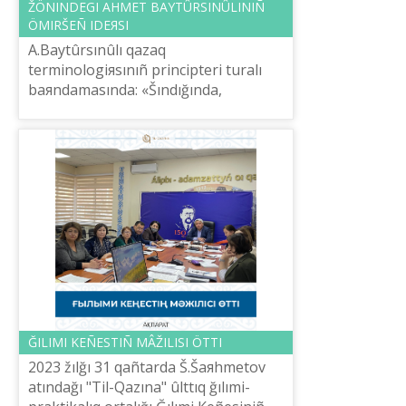
ŽÖNІNDEGІ AHMET BAYTÛRSINÛLINIÑ
ÖMІRŠEÑ IDEЯSI
A.Baytûrsınûlı qazaq
terminologiяsınıñ principterі turalı
baяndamasında: «Šındığında,
mâdeniet âlsіz žerde žerge egіn az
šığatının, mašinalar žûmıstı našar
іsteytіnіn, önerkâs...
ĞILIMI KEÑESTІÑ MÂŽІLІSІ ÖTTІ
2023 žılğı 31 qañtarda Š.Šaяhmetov
atındağı "Tіl-Qazına" ûlttıq ğılımi-