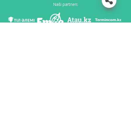
Naši partnerı:
Mı v soc. setяh
Skačatь priloženie
Razrabotan po poručeniю Komiteta яzıkovoy politiki Ministerstvo obrazovaniя i
nauki Respubliki Kazahstan i Nacionalьnım naučno-praktičeskim centrom «Tіl-
Qazına» imeni Šaysultana Šaяhmetova.