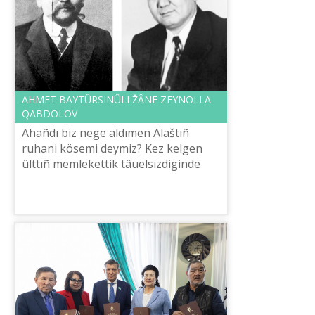
AHMET BAYTÛRSINÛLI ŽÂNE ZEYNOLLA
QABDOLOV
Ahañdı bіz nege aldımen Alaštıñ
ruhani kösemі deymіz? Kez kelgen
ûlttıñ memlekettіk tâuelsіzdіgіnde
ruhaniяttıñ, яğni ruhani
qûndılıqtardıñ alatın ornın žâne tarihi
rölіn, ker...