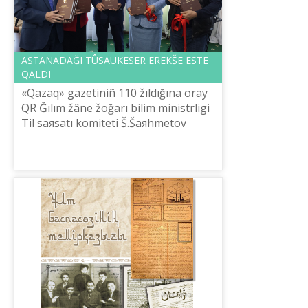
ASTANADAĞI TÛSAUKESER EREKŠE ESTE
QALDI
«Qazaq» gazetіnіñ 110 žıldığına oray
QR Ğılım žâne žoğarı bіlіm ministrlіgі
Tіl saяsatı komitetі Š.Šaяhmetov
atındağı «Tіl-Qazına» ûlttıq-ğılımi
praktikalıq ortalığınıñ ûyımda...