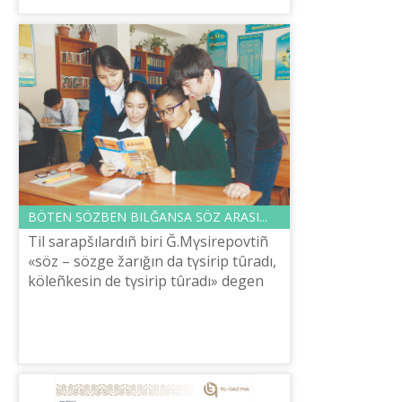
BÖTEN SÖZBEN BILĞANSA SÖZ ARASI...
Tіl sarapšılardıñ bіrі Ğ.Mүsіrepovtіñ
«söz – sözge žarığın da tүsіrіp tûradı,
köleñkesіn de tүsіrіp tûradı» degen
pіkіrіn keltіredі. Bіzdіñše, osı kүnі
«sözge köleñkesіn tүsіr...