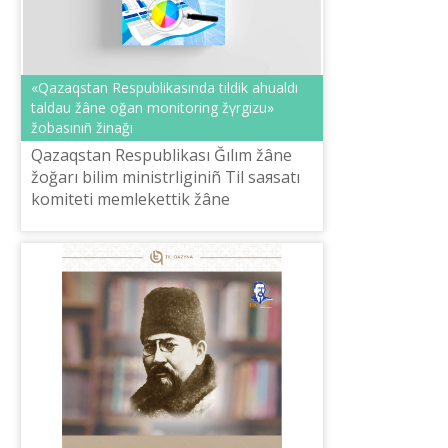
«Qazaqstan Respublikasında tіldіk ahualdı
taldau žâne oğan monitoring žүrgіzu»
žobasınıñ žinağı
Qazaqstan Respublikası Ğılım žâne
žoğarı bіlіm ministrlіgіnіñ Tіl saяsatı
komitetі memlekettіk žâne
memlekettіk emes ûyımdardıñ resmi
internet-resurstarında qazaq tіlіnіñ
qold...