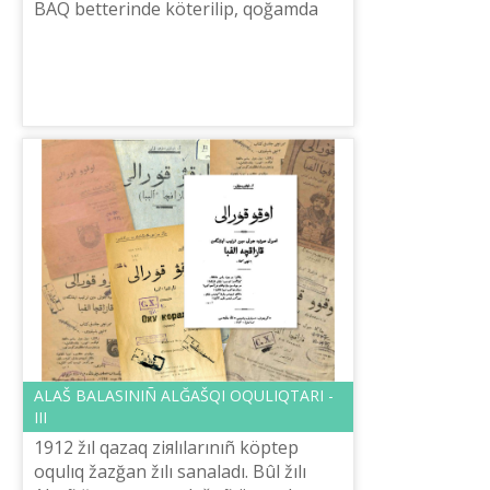
BAQ betterіnde köterіlіp, qoğamda
qızu talqığa tүsіp, taban astı köterіlіp,
sol boyda ûmıtılıp ot...
ALAŠ BALASINIÑ ALĞAŠQI OQULIQTARI -
ІІІ
1912 žıl qazaq ziяlılarınıñ köptep
oqulıq žazğan žılı sanaladı. Bûl žılı