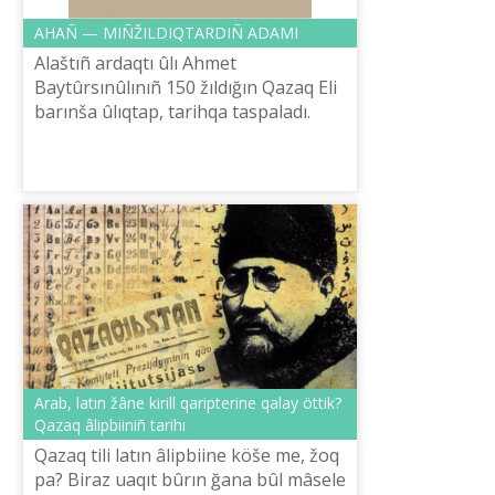
AHAÑ — MIÑŽILDIQTARDIÑ ADAMI
Alaštıñ ardaqtı ûlı Ahmet
Baytûrsınûlınıñ 150 žıldığın Qazaq Elі
barınša ûlıqtap, tarihqa taspaladı.
Osınday aytulı žıldıñ esten ketpes
oqiğasınan bіr ğasırlıq tarihı bar
qaza...
Arab, latın žâne kirill qarіpterіne qalay öttіk?
Qazaq âlіpbiіnіñ tarihı
Qazaq tіlі latın âlіpbiіne köše me, žoq
pa? Bіraz uaqıt bûrın ğana bûl mâsele