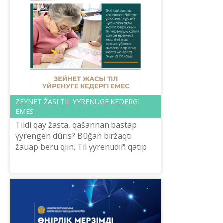
ZEYNET ŽASI TІL ҮYRENUGE KEDERGІ
EMES
Tіldі qay žasta, qašannan bastap
үyrengen dûrıs? Bûğan bіržaqtı
žauap beru qiın. Tіl үyrenudіñ qatıp
qalğan erežesі žoq, tіptі žas kezіnde
үyrene almağandar egde žasta da
qolğ...