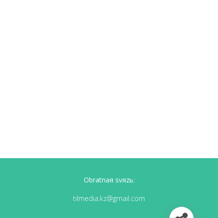
Obratnaя svяzь:
tilmedia.kz@gmail.com