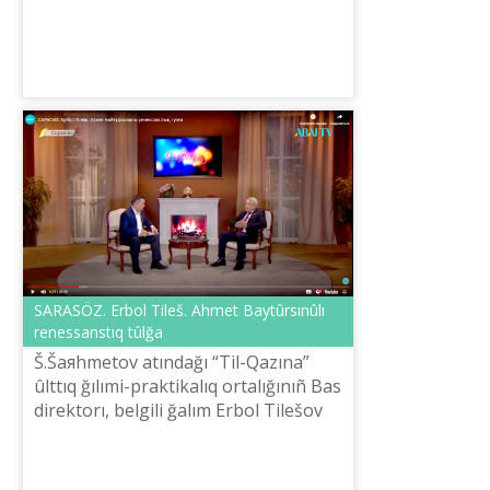
tañdamalı šığarmalarınıñ tûsauk...
SARASÖZ. Erbol Tіleš. Ahmet Baytûrsınûlı
renessanstıq tûlğa
Š.Šaяhmetov atındağı “Tіl-Qazına”
ûlttıq ğılımi-praktikalıq ortalığınıñ Bas
direktorı, belgіlі ğalım Erbol Tіlešov
“Sarasöz” bağdarlamasında oy tolğadı