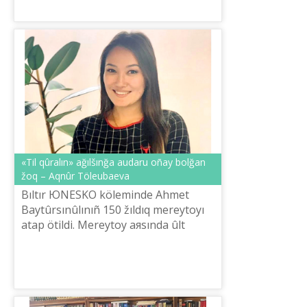
«Tіl qûralın» ağılšınğa audaru oñay bolğan
žoq – Aqnûr Töleubaeva
Bıltır ЮNESKO kölemіnde Ahmet
Baytûrsınûlınıñ 150 žıldıq mereytoyı
atap ötіldі. Mereytoy aяsında ûlt
ûstazınıñ bіrqatar šığarması šet
tіlderіne audarıldı. «Ahmet. Ûlt ûstazı»
...