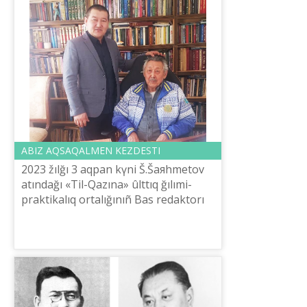
ABIZ AQSAQALMEN KEZDESTІ
2023 žılğı 3 aqpan kүnі Š.Šaяhmetov
atındağı «Tіl-Qazına» ûlttıq ğılımi-
praktikalıq ortalığınıñ Bas redaktorı
Serіkbay Âbіlmâžіn Memlekettіk
sıylıqtıñ laureatı, qazaq âdebietі...