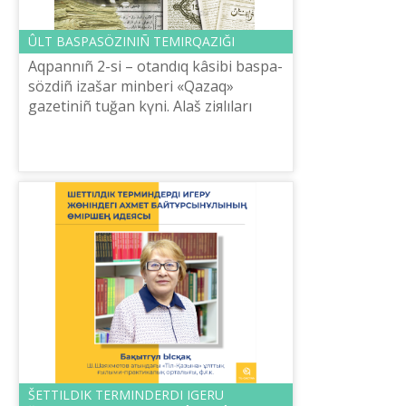
ÛLT BASPASÖZІNІÑ TEMІRQAZIĞI
Aqpannıñ 2-sі – otandıq kâsіbi baspa­
sözdіñ іzašar mіnberі «Qazaq»
gazetіnіñ tuğan kүnі. Alaš ziяlıları
Orınbordan Peterborğa deyіn
patšalıq žүyenіñ tabaldırığın tozdıra
žүrіp...
ŠETTІLDІK TERMINDERDІ IGERU