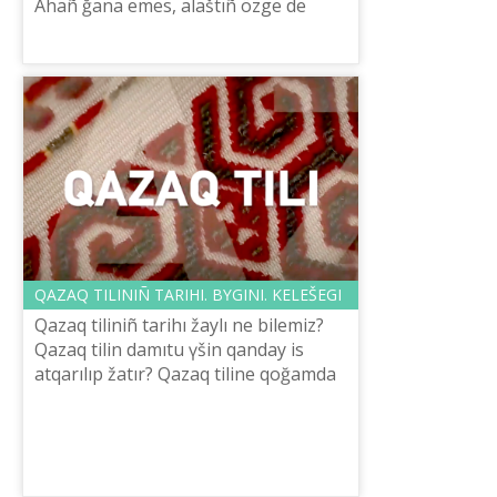
Ahañ ğana emes, alaštıñ özge de
balaları oqulıq žazudan özderіn
ağartu alamanınıñ sınağına salıp
kördі...
QAZAQ TІLІNІÑ TARIHI. BҮGІNІ. KELEŠEGІ
Qazaq tіlіnіñ tarihı žaylı ne bіlemіz?
Qazaq tіlіn damıtu үšіn qanday іs
atqarılıp žatır? Qazaq tіlіne qoğamda
sûranıs arttı ma? Osı saual
töñіregіnde «Atameken Business»
ûltt...