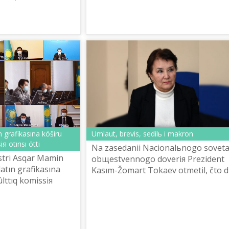
e âkelgenіn bүgіnde
z. Âlі...
Umlaut, brevis, sedilь i makron
ın grafikasına köšіru
я otırısı öttі
Na zasedanii Nacionalьnogo sovet
trі Asqar Mamin
obщestvennogo doveriя Prezident
 latın grafikasına
Kasım-Žomart Tokaev otmetil, čto d
lttıq komissiя
perehoda alfavita kazahskogo яzıka
kirillicı na latinicu neobhodima mo...