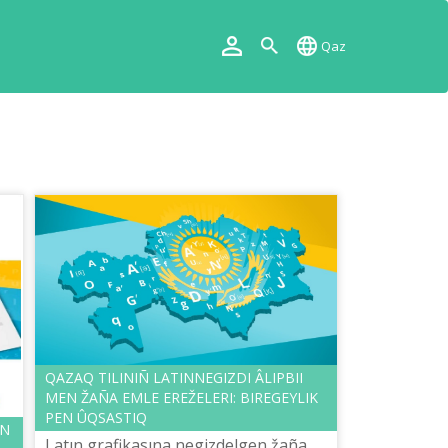
Qaz
QAZAQ TІLІNІÑ LATINNEGІZDІ ÂLІPBIІ
MEN ŽAÑA EMLE EREŽELERІ: BІREGEYLІK
PEN ÛQSASTIQ
ІN
Latın grafikasına negіzdelgen žaña