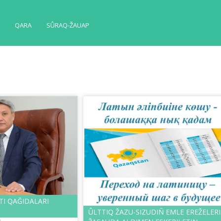
QARA
SÛRAQ-ŽAUAP
STI QAĞIDALARI
ÛLTTIQ ŽAZU-SIZUDIÑ EMLE EREŽELER