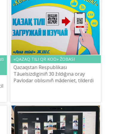
ti
«QAZAQ TІLІ QR KOD» ŽOBASI
o
Qazaqstan Respublikası
Tâuelsіzdіgіnіñ 30 žıldığına oray
Pavlodar oblısınıñ mâdeniet, tіlderdі
il
damıtu žâne arhiv іsі basqarması
«Ana tіlі» ortalığımen bіrlesіp qazaq
nı
tіlіn teg...