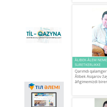
konverter žâne
Qazaqstandağı latın
grafikasına köšu
үderіsіn sүyemeldeytіn
negіzgі ûlttıq portal.
Konverter
bağdarlamasınıñ
«Til-Qazyna»
Windows-qa arnalğan
respublikalıq
offline-nûsqasın, MS
aqparattıq-tanımdıq
Office paketіne
gazetі
arnalğan qosımšalardı,
plaginderdі žâne
Android, iOS
platformalarına
ÂLІBEK-ÂLEM NEME
arnalğan mobilьdі
SURETKERLІKKE
qosımšaların žүktep
Qarımdı qalamger,
aluğa boladı.
Âlіbek Asqarov ža
âñgіmemіzdі bіre
bastaudıñ retі kel
Memlekettіk tіldіñ
qay lâmіmіzdіñ de 
qoldanıs aяsınıñ
keñeюіnde ğalamtor
kelgend...
arqılı tіldі
nasihattaudıñ mañızı