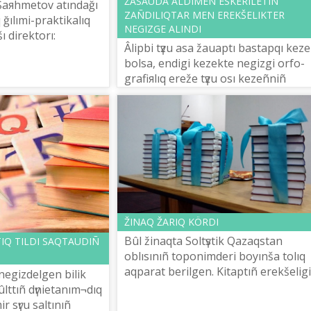
ŽASAUDA ALDIMEN ESKERІLETІN
Šaяhmetov atındağı
ZAÑDILIQTAR MEN EREKŠELІKTER
 ğılımi-praktikalıq
NEGІZGE ALINDI
ı direktorı:
Âlіpbi tүzu asa žauaptı bastapqı kez
âlіpbiі – bүgіngі kүn
bolsa, endіgі kezekte negіzgі orfo­
ektі mâs...
grafiяlıq ereže tүzu osı kezeñnіñ
qisındı žalğası bolıp tabılatını belgіlі.
Bûl kezeñ ârtүrlі ortolog...
ŽINAQ ŽARIQ KÖRDІ
Bûl žinaqta Soltүstіk Qazaqstan
TIQ TІLDІ SAQTAUDIÑ
oblısınıñ toponimderі boyınša tolıq
aqparat berіlgen. Kіtaptıñ erekšelіgі
negіzdelgen bilіk
toponim tүrlerі, qalıptasu uâžі,
 ûlttıñ dүnietanım¬dıq
qûrılımı, diahrondı tûrğıdan özgeru..
 sүru saltınıñ