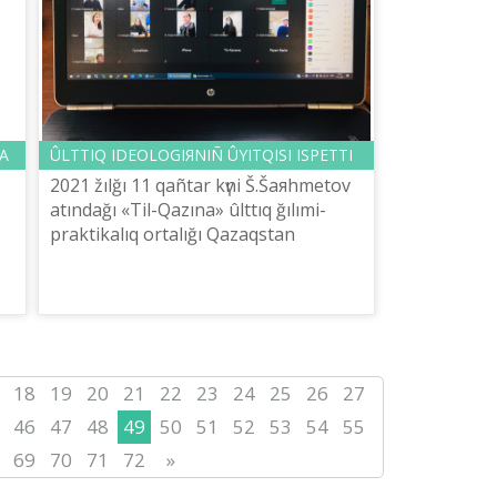
A
ÛLTTIQ IDEOLOGIЯNIÑ ÛYITQISI ІSPETTІ
2021 žılğı 11 qañtar kүnі Š.Šaяhmetov
atındağı «Tіl-Qazına» ûlttıq ğılımi-
praktikalıq ortalığı Qazaqstan
Respublikasınıñ Prezidentі Qasım-
Žomart Toqaevtıñ «Egemen
Qazaqstan» g...
18
19
20
21
22
23
24
25
26
27
46
47
48
49
50
51
52
53
54
55
69
70
71
72
»