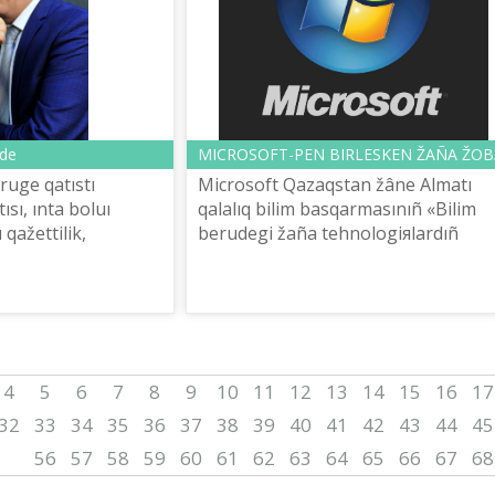
nde
MICROSOFT-PEN BІRLESKEN ŽAÑA ŽOB
ruge qatıstı
Microsoft Qazaqstan žâne Almatı
ısı, ınta boluı
qalalıq bіlіm basqarmasınıñ «Bіlіm
 qažettіlіk,
berudegі žaña tehnologiяlardıñ
talaptı layıqtı zañ
qalalıq ğılımi âdіstemelіk ortalığı»
emes. Bar.
qalanı cifrlıq transformaciяlau
maqsatın...
4
5
6
7
8
9
10
11
12
13
14
15
16
17
32
33
34
35
36
37
38
39
40
41
42
43
44
45
56
57
58
59
60
61
62
63
64
65
66
67
68