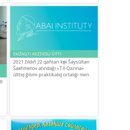
EKІŽAQTI KEZDESU ÖTTІ
2021 žıldıñ 22 qañtarı kүnі Šaysûltan
Šaяhmetov atındağı «Tіl-Qazına»
ûlttıq ğılımi-praktikalıq ortalığı men
«Otandastar» Qorı šetelderde žâne
dі
Qazaqstanda qazaq tіlіn oqıtu žo...
n