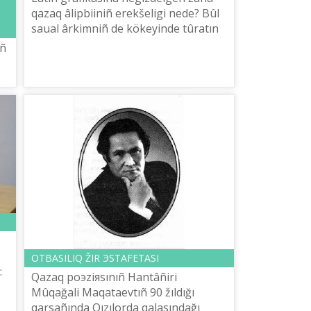
qazaq âlіpbiіnіñ erekšelіgі nede? Bûl
saual ârkіmnіñ de kökeyіnde tûratın
bastı sûraq qoy dep oylaymın. Bûrınğı
eñ
akutpen berіlgen âlіpbige qa...
OTBASILIQ ŽIR ЭSTAFETASI
:
Qazaq poэziяsınıñ Hantâñіrі
Mûqağali Maqataevtıñ 90 žıldığı
.
qarsañında Qızılorda qalasındağı