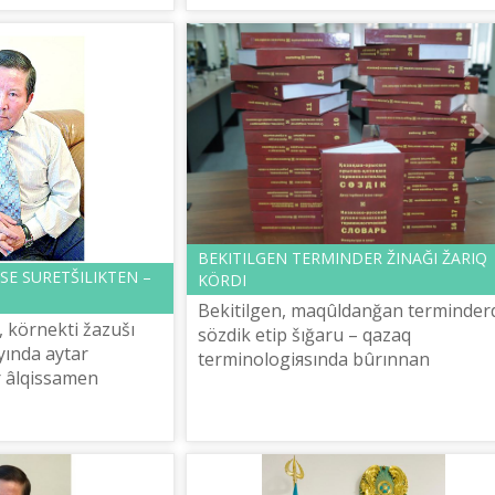
BEKІTІLGEN TERMINDER ŽINAĞI ŽARIQ
SE SURETŠІLІKTEN –
KÖRDІ
Bekіtіlgen, maqûldanğan terminder
 körnektі žazušı
sözdіk etіp šığaru – qazaq
yında aytar
terminologiяsında bûrınnan
r âlqissamen
qalıptasqan dâstүr. Sol dâstүr
іp tûrğanday. Ârine,
sabaqtastağımen 2020 žılı bekіtіlge
astar-ağısı, sayıp
terminderdіñ ekі ...