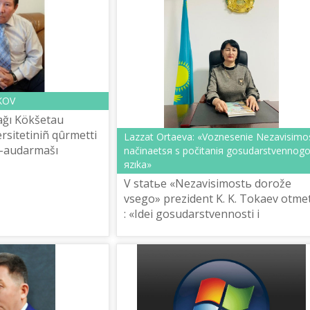
KOV
ağı Kökšetau
rsitetіnіñ qûrmettі
Lazzat Ortaeva: «Voznesenie Nezavisimos
ı-audarmašı
načinaetsя s počitaniя gosudarstvennog
ıñ «Kazahstanskaя
яzıka»
2021 žılğı 22
V statьe «Nezavisimostь dorože
vsego» prezident K. K. Tokaev otmet
: «Idei gosudarstvennosti i
bezzavetnogo služeniя Rodine dolž
nahoditь svoe otraženie vo vseh
istoričes...