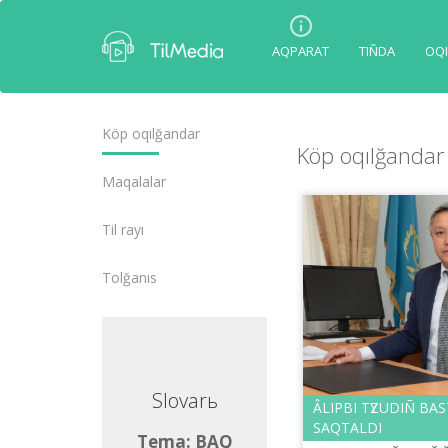
AQPARAT
TIÑDA
OQI
Köp oqılğandar
Köp oqılğandar
Maqalalar
Tіl rayı
Tolğanıs
lovarь
Slovarь
ÂLІPBI TҮZUDІÑ BA
SAQTALDI
ma: BAQ
Tema: BAQ