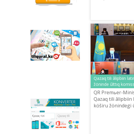
qızıqtı tapsırmalar men
tүbegeylі özgeruіn
qazaq tіlіndegі otandıq
bârіmіz žaqsı bіlemі
animaciяlıq filьmder
ornalastırılğan.
Tilqural.kz –
memlekettіk tіldі
deñgeylep үyrenuge
arnalğan veb-servis.
Saytta A1 deñgeyі
boyınša žaña âlіpbi
men emle ereželerіn
žazu, oqudı
Qazaq tіlі âlіpbiіn lat
meñgertuge arnalğan
žönіnde ûlttıq komissi
onlayn kurs
ornalastırılğan.
QR Premьer-Minis
Qazaq tіlі âlіpbiіn
köšіru žönіndegі û
Qazlatyn.kz –
mâtіnderdі kirilden
otırısın ötkіzdі.
latınğa žâne töte
žazuğa onlayn tүrde
sâykestendіretіn
köpfunkcionaldı