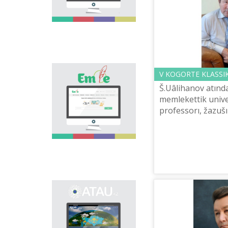
asa zor. Elіmіzdegі osı
bağıttağı alğašqı žoba -
"Tіl âlemі" portalı
osınday özektі
mâselenі šešuge
arnalıp, tіl saяsatın
köpšіlіkke
nasihattauğa žâne
V KOGORTE KLASSI
«Emle.kz» эlektrondıq
tanıstıruğa үlesіn
bazası qazaq tіlіnіñ
qosadı.
Š.Uâlihanov atınd
orfografiяsına
memlekettіk unive
arnalğan. Bûl bazada
professorı, žazuš
qazaq tіlіnіñ
Ğosman Töleğûld
qoldanıstağı bekіtіlgen
orfografiяlıq sözdіgі,
pravda» gazetіnіñ 
orfografiяlıq ereželer,
qañtardağı san...
osı salağa baylanıstı
ğılımi âdebietter
berіlgen.
Onomastikalıq
эlektrondıq bazanı
ašudıñ negіzgі maqsatı
- elіmіzdіñ