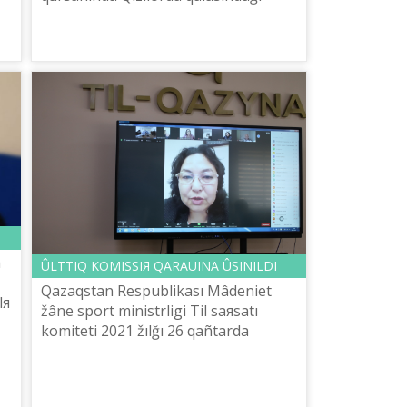
Nazarbaev Ziяtkerlіk mektebі
#Mûqağaliğa90žılNIS otbasılıq žır
эstafetasın bastadı...
a
ÛLTTIQ KOMISSIЯ QARAUINA ÛSINILDI
Qazaqstan Respublikası Mâdeniet
lя
žâne sport ministrlіgі Tіl saяsatı
 s
komitetі 2021 žılğı 26 qañtarda
Orfografiяlıq žûmıs tobınıñ onlayn
otırısın ötkіzdі.