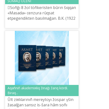
ŠUMAQ ÖLEÑІ
Soñğı 8 žol töñkerіsten bûrın šıqqan
«Masada» cenzura rûqsat
etpegendіkten basılmağan. B.K. (1922
žılğı basılımda berіlgen tүsіnіk).
Aqañnıñ akademiяlıq žinağı žarıq kördі.
Bіraq...
Ûlt ziяlılarınıñ mereytoyı žospar үšіn
žasalğan sansız іs-šara һâm soñı