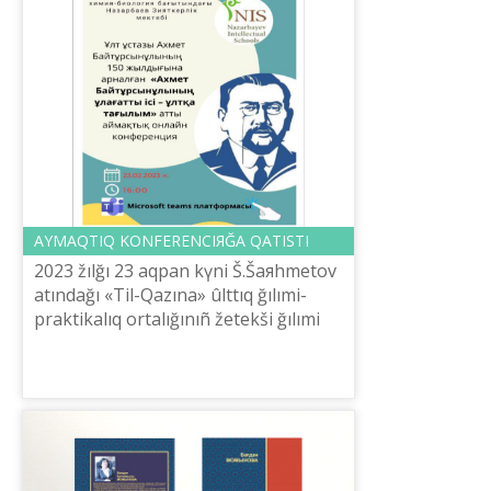
AYMAQTIQ KONFERENCIЯĞA QATISTI
2023 žılğı 23 aqpan kүnі Š.Šaяhmetov
atındağı «Tіl-Qazına» ûlttıq ğılımi-
praktikalıq ortalığınıñ žetekšі ğılımi
qızmetkerі, filologiя ğılımdarınıñ
kandidatı, docent Gүlnaz Tök...