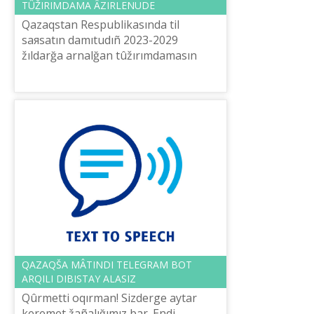
TÛŽIRIMDAMA ÂZІRLENUDE
Qazaqstan Respublikasında tіl
saяsatın damıtudıñ 2023-2029
žıldarğa arnalğan tûžırımdamasın
âzіrleu žönіndegі žûmıs tobınıñ
bіrіnšі otırısı Almatı qalasında öttі.
Žiınnıñ bast...
QAZAQŠA MÂTІNDІ TELEGRAM BOT
ARQILI DIBISTAY ALASIZ
Qûrmettі oqırman! Sіzderge aytar
keremet žañalığımız bar. Endі