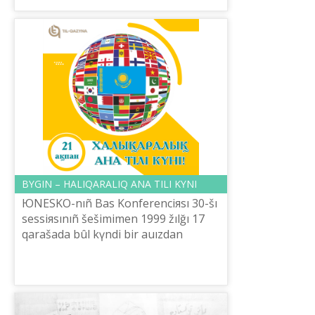
ûlttıq ğılımi-p...
BҮGІN – HALIQARALIQ ANA TІLІ KҮNІ
ЮNESKO-nıñ Bas Konferenciяsı 30-šı
sessiяsınıñ šešіmіmen 1999 žılğı 17
qarašada bûl kүndі bіr auızdan
bekіttі. Bûl tarihi oqiğanı šığıs
Pâkіstannıñ (1971 žıldan bastap
Banglad...