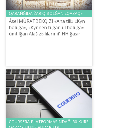
QARAÑĞIDA ŽARIQ BOLĞAN «QAZAQ»
Âsel MÛRATBEKQIZI «Ana tili» «Kүn
boluğa», «Kүnnen tuğan ûl boluğa»
ûmtılğan Alaš ziяlılarınıñ HH ğasır
basındağı ölšeusіz eñbegіnіñ bіrі,
qazaqqa žasağan qayırlı іsіnіñ zor...
COURSERA PLATFORMASINDAĞI 50 KURS
QAZAQ TІLІNE AUDARILDI