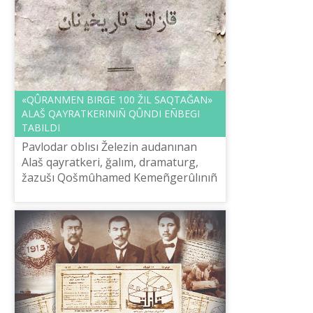
«QÛRANMEN BІRGE 100 ŽIL SAQTAĞAN»
ALAŠ QAYRATKERІNІÑ QÛNDI EÑBEGІ
TABILDI
Pavlodar oblısı Železin audanınan
Alaš qayratkerі, ğalım, dramaturg,
žazušı Qošmûhamed Kemeñgerûlınıñ
ğasırğa žuıq uaqıt bûrın žarıq körgen
«Qazaq tarihınan» attı kіtabı tabıl...