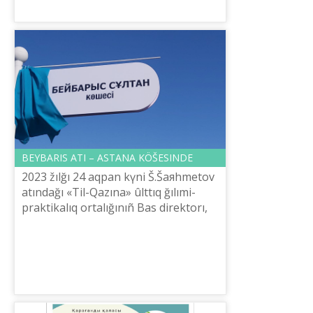
qalasınan kelgen qazaq tіlі oqı...
BEYBARIS ATI – ASTANA KÖŠESІNDE
2023 žılğı 24 aqpan kүnі Š.Šaяhmetov
atındağı «Tіl-Qazına» ûlttıq ğılımi-
praktikalıq ortalığınıñ Bas direktorı,
Astana qalalıq onomastika
komissiяsınıñ mүšesі E.Tіlešov
âlemge...