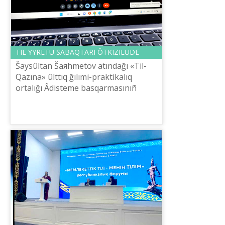
TІL ҮYRETU SABAQTARI ÖTKІZІLUDE
Šaysûltan Šaяhmetov atındağı «Tіl-
Qazına» ûlttıq ğılımi-praktikalıq
ortalığı Âdіsteme basqarmasınıñ
ğılımi qızmetkerі Aygүl Âdіlbekqızı
tâžіribelі de bіlіktі maman retіnde
qaz...