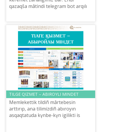
qazaqša mâtіndі telegram bot arqılı
dıbıstay alasız. Microsoft Azure
servisі qazaq tіlіnde mâtіndі ekі
dauıst...
TІLGE QIZMET – ABIROYLI MІNDET
Memlekettіk tіldіñ mârtebesіn
arttırıp, ana tіlіmіzdіñ abıroyın
asqaqtatuda kүnbe-kүn igіlіktі іs
atqarıp kele žatqan Šaysûltan
Šaяhmetov atındağı «Tіl-Qazına»