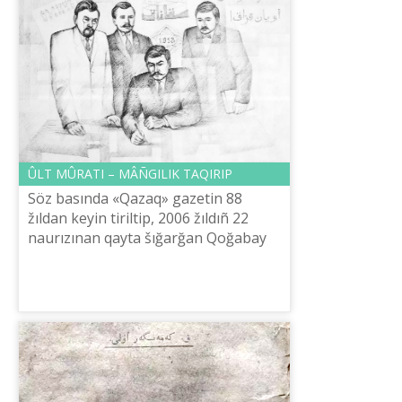
ÛLT MÛRATI – MÂÑGІLІK TAQIRIP
Söz basında «Qazaq» gazetіn 88
žıldan keyіn tіrіltіp, 2006 žıldıñ 22
naurızınan qayta šığarğan Qoğabay
Sarsekeev ağamızdıñ erlіk іsіn eske
tүsіrіp, aruağına rizašılığımdı bіl...