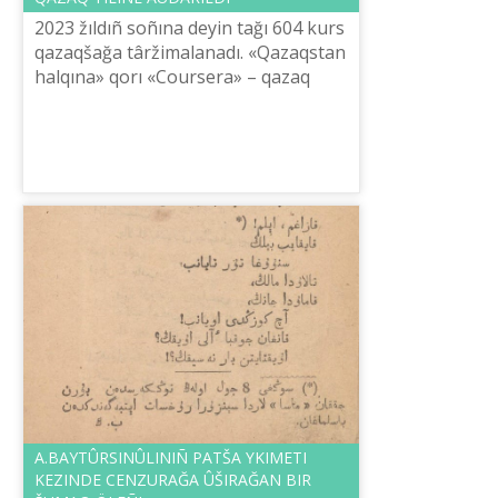
2023 žıldıñ soñına deyіn tağı 604 kurs
qazaqšağa târžіmalanadı. «Qazaqstan
halqına» qorı «Coursera» – qazaq
tіlіnde» žobasın žүzege asıru boyınša
âleumettіk želіde tuındağan s...
A.BAYTÛRSINÛLINIÑ PATŠA ҮKІMETІ
KEZІNDE CENZURAĞA ÛŠIRAĞAN BІR