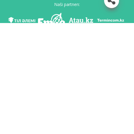
Naši partnerı:
Mı v soc. setяh
Skačatь priloženie
Razrabotan po poručeniю Komiteta яzıkovoy politiki Ministerstvo obrazovaniя i
nauki Respubliki Kazahstan i Nacionalьnım naučno-praktičeskim centrom «Tіl-
Qazına» imeni Šaysultana Šaяhmetova.