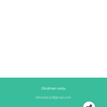
Obratnaя svяzь:
tilmedia.kz@gmail.com