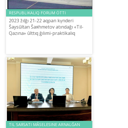
RESPUBLIKALIQ FORUM ÖTTІ
2023 žılğı 21-22 aqpan kүnderі
Šaysûltan Šaяhmetov atındağı «Tіl-
Qazına» ûlttıq ğılımi-praktikalıq
ortalığınıñ Bas direktorı E.Tіlešov
Qazaqstan Respublikası Ğılım žâne
žoğarı...
TІL SAЯSATI MÂSELESІNE ARNALĞAN