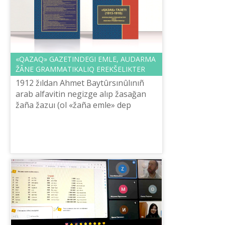
«QAZAQ» GAZETІNDEGІ EMLE, AUDARMA
ŽÂNE GRAMMATIKALIQ EREKŠELІKTER
1912 žıldan Ahmet Baytûrsınûlınıñ
arab alfavitіn negіzge alıp žasağan
žaña žazuı (ol «žaña emle» dep
ataladı) іs žүzіnde qoldanıla bastadı.
Ûlı ağartušı arab žazuın qazaq tіlі...