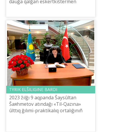
dauğa qalğan eskertkіštermen
šektelmese kerek-tі. Körnektі tûlğa­
lar­dıñ mereylі žılı qoğamnıñ âdebietі...
TҮRІK ELŠІLІGІNE BARDI
2023 žılğı 9 aqpanda Šaysûltan
Šaяhmetov atındağı «Tіl-Qazına»
ûlttıq ğılımi-praktikalıq ortalığınıñ
atqarušı direktorı L.Esbosınova
Tүrkiя Respublikasınıñ Astana
qalasındağı ...