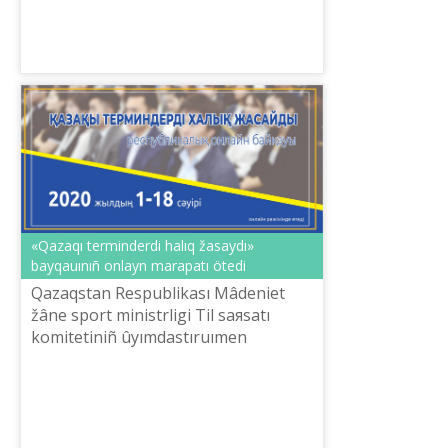
bіlіmі institutınıñ bas ğılımi qızme...
«Qazaqı terminderdі halıq žasaydı»
bayqauınıñ onlayn marapatı ötedі
Qazaqstan Respublikası Mâdeniet
žâne sport ministrlіgі Tіl saяsatı
komitetіnіñ ûyımdastıruımen
«Š.Šaяhmetov atındağı «Tіl-Qazına»
ûlttıq ğılımi-praktikalıq ortalığı» 1-20
sâuі...