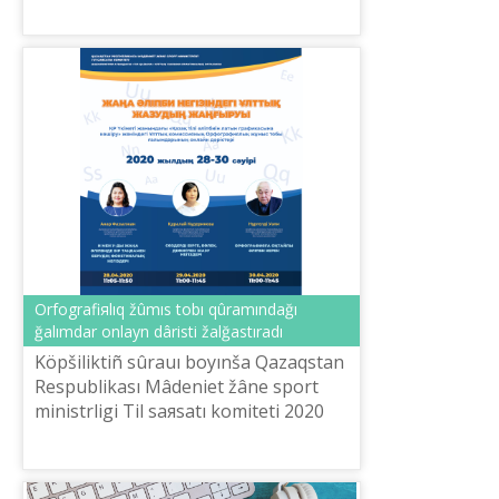
Orfografiяlıq žûmıs tobı qûramındağı
ğalımdar onlayn dârіstі žalğastıradı
Köpšіlіktіñ sûrauı boyınša Qazaqstan
Respublikası Mâdeniet žâne sport
ministrlіgі Tіl saяsatı komitetі 2020
žıldıñ 28-30 sâuіr aralığında «ŽAÑA
ÂLІPBI NEGІZІNDEGІ ÛLTTIQ
ŽAZUD...