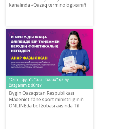
kanalında «Qazaq terminologiяsınıñ
mazmûnı men qûrılımı» эlektrondıq
alañınıñ tehnikalıq mүmkіndіkterіn ž...
"Qiın - qıyın", "tuu - tûuûu" qalay
žazğanımız dûrıs?
Bүgіn Qazaqstan Respublikası
Mâdeniet žâne sport ministrlіgіnіñ
ONLINEda bol žobası aяsında Tіl
saяsatı komitetіnіñ ûyımdastıruımen
«Žaña âlіpbi negіzіndegі ûlttıq
žazudıñ žañ...