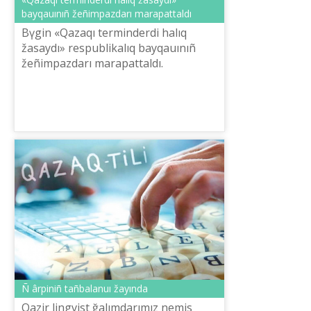
bayqauınıñ žeñіmpazdarı marapattaldı
Bүgіn «Qazaqı terminderdі halıq
žasaydı» respublikalıq bayqauınıñ
žeñіmpazdarı marapattaldı.
Ñ ârpіnіñ tañbalanuı žayında
Qazіr lingvist ğalımdarımız nemіs