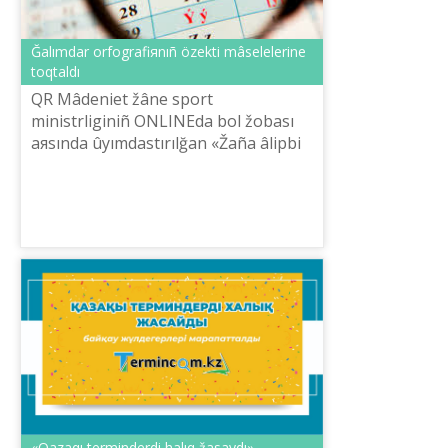
Ğalımdar orfografiяnıñ özektі mâselelerіne
toqtaldı
QR Mâdeniet žâne sport
ministrlіgіnіñ ONLINEda bol žobası
aяsında ûyımdastırılğan «Žaña âlіpbi
negіzіndegі ûlttıq žazudıñ žañğıruı»
onlayn dârіsіnіñ bүgіn besіnšі žâne
altınšı...
​«Qazaqı terminderdі halıq žasaydı»