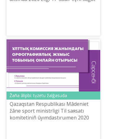
15.00-de Termincom.kz saytınıñ
youtube kanalında «Termincom.kz
saytı...
Žaña âlіpbi: tүzetu žalğasuda
Qazaqstan Respublikası Mâdeniet
žâne sport ministrlіgі Tіl saяsatı
komitetіnіñ ûyımdastıruımen 2020
žılğı 15 sâuіrde Ûlttıq komissiя
žanındağı Orfografiяlıq žûmıs tobınıñ
keñe...