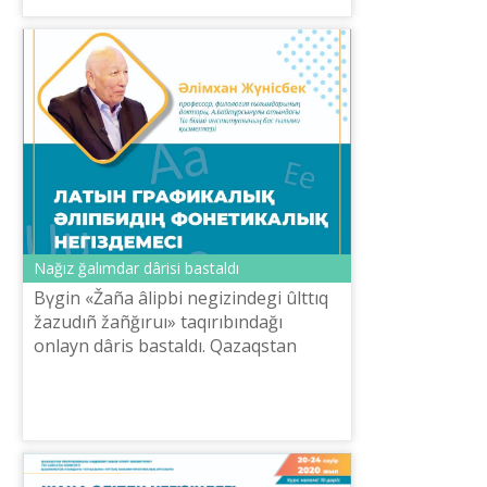
Nağız ğalımdar dârіsі bastaldı
Bүgіn «Žaña âlіpbi negіzіndegі ûlttıq
žazudıñ žañğıruı» taqırıbındağı
onlayn dârіs bastaldı. Qazaqstan
Respublikası Mâdeniet žâne sport
ministrlіgіnіñ ONLAINda bol žobası
aяsı...