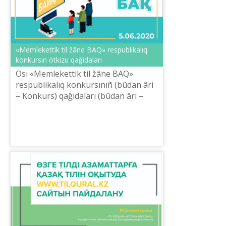
«Memlekettіk tіl žâne BAQ» respublikalıq
konkursın ötkіzu qağidaları
Osı «Memlekettіk tіl žâne BAQ»
respublikalıq konkursınıñ (bûdan ârі
– Konkurs) qağidaları (bûdan ârі –
Qağida) Qazaqstan Respublikasınıñ
Baylanıs žâne aqparat
qızmetkerlerіnіñ...