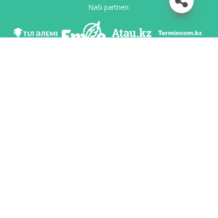
Naši partnerı:
Mı v soc. setяh
Skačatь priloženie
Razrabotan po poručeniю Komiteta яzıkovoy politiki Ministerstvo obrazovaniя i
nauki Respubliki Kazahstan i Nacionalьnım naučno-praktičeskim centrom «Tіl-
Qazına» imeni Šaysultana Šaяhmetova.