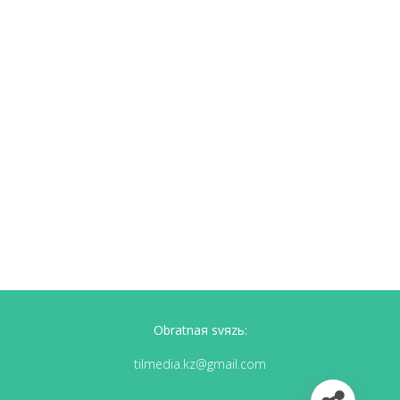
Obratnaя svяzь:
tilmedia.kz@gmail.com