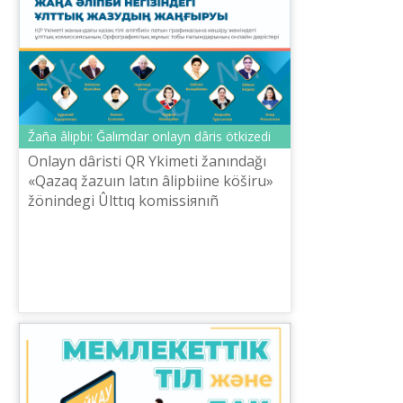
Žaña âlіpbi: Ğalımdar onlayn dârіs ötkіzedі
Onlayn dârіstі QR Үkіmetі žanındağı
«Qazaq žazuın latın âlіpbiіne köšіru»
žönіndegі Ûlttıq komissiяnıñ
Orfografiяlıq žûmıs tobınıñ ğalımdarı
oqidı.