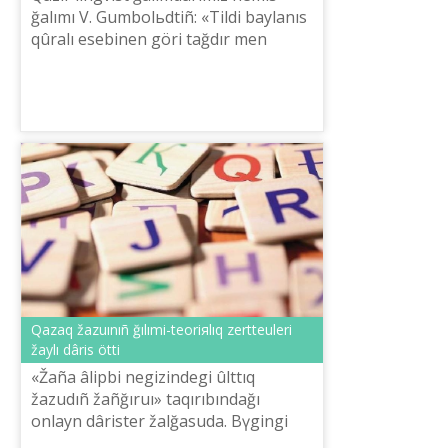
ğalımı V. Gumbolьdtіñ: «Tіldі baylanıs
qûralı esebіnen görі tağdır men
pešene retіnde qarau kerek»,-degen
sözіn žiі eske alıp žүr. Sebebі, ğa...
Qazaq žazuınıñ ğılımi-teoriяlıq zertteulerі
žaylı dârіs öttі
«Žaña âlіpbi negіzіndegі ûlttıq
žazudıñ žañğıruı» taqırıbındağı
onlayn dârіster žalğasuda. Bүgіngі
dârіstі Ahmet Baytûrsınûlı atındağı Tіl