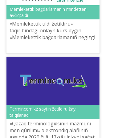
Memlekettіk bağdarlamanıñ mіndetterі
ayšıqtaldı
«Memlekettіk tіldі žetіldіru»
taqırıbındağı onlayn kurs bүgіn
«Memlekettіk bağdarlamanıñ negіzgі
indikatorları men mіndetterі»
taqırıbında öttі.
Termincom.kz saytın žetіldіru žayı
talqılanadı
«Qazaq terminologiяsınıñ mazmûnı
men qûrılımı» эlektrondıq alañınıñ
aяsında 2020 žılğı 17-sâuіr kүnі sağat