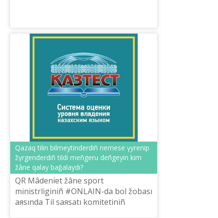
Qazaq tіlіn bіlmeytіnderdіñ nemese үyrenіp
žүrgenderdіñ tіldі meñgeru deñgeyіn kіm
žâne qalay bağalaydı?
QR Mâdeniet žâne sport
ministrlіgіnіñ #ONLAIN-da bol žobası
aяsında Tіl saяsatı komitetіnіñ
tapsırısımen «Tіl-Qazına» ûlttıq ğılımi-