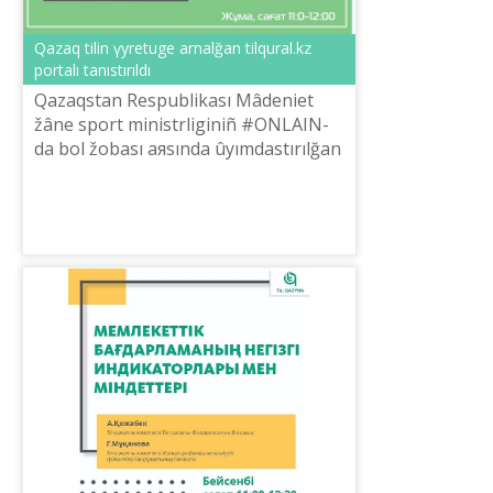
Qazaq tіlіn үyretuge arnalğan tilqural.kz
portalı tanıstırıldı
Qazaqstan Respublikası Mâdeniet
žâne sport ministrlіgіnіñ #ONLAIN-
da bol žobası aяsında ûyımdastırılğan
«Memlekettіk tіldі žetіldіru» onlayn
kursınıñ bүgіngі sanı Tilqural.kz ...