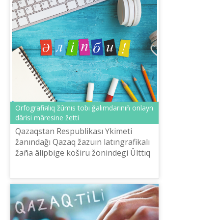
Orfografiяlıq žûmıs tobı ğalımdarınıñ onlayn
dârіsі mâresіne žettі
Qazaqstan Respublikası Үkіmetі
žanındağı Qazaq žazuın latıngrafikalı
žaña âlіpbige köšіru žönіndegі Ûlttıq
komissiяnıñ Orfografiяlıq žûmıs tobı
ğalımdarı ötkіzgen 5 kүndіk onl...