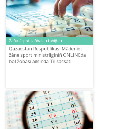
Žaña âlіpbi: tañbalau tabiğatı
Qazaqstan Respublikası Mâdeniet
žâne sport ministrlіgіnіñ ONLINEda
bol žobası aяsında Tіl saяsatı
komitetіnіñ tapsırısımen Ûlttıq
komissiяnıñ Orfografiяlıq žûmıs tobı
ğalımdar...