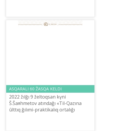
gen sözіnde: «Mâde­niet tіrі
tabiğattağı žaratılıs damuınıñ žalğası
retі...
ASQARALI 60 ŽASQA KELDІ
2022 žılğı 9 želtoqsan kүnі
Š.Šaяhmetov atındağı «Tіl-Qazına
ûlttıq ğılımi-praktikalıq ortalığı
Qûqıqtıq žâne kadr žûmısı
basqarmasınıñ basšısı G.Omarova
tіltanušı ğalım Bižom...