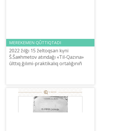
MEREKEMEN QÛTTIQTADI
2022 žılğı 15 želtoqsan kүnі
Š.Šaяhmetov atındağı «Tіl-Qazına»
ûlttıq ğılımi-praktikalıq ortalığınıñ
atqarušı direktorı L.Esbosınova
ûžımdı Tâuelsіzdіk merekesіmen
qûttıqtadı.