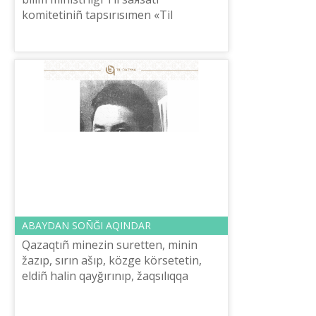
komitetіnіñ tapsırısımen «Tіl
šeberі-2022» respublikalıq bayqauı
öttі.
ABAYDAN SOÑĞI AQINDAR
Qazaqtıñ mіnezіn suretten, mіnіn
žazıp, sırın ašıp, közge körsetetіn,
eldіñ halіn qayğırınıp, žaqsılıqqa
sүyregen sözder Abaydan berі
bastaldı. Abaydan bûrın qazaqtıñ