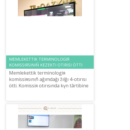
MEMLEKETTІK TERMINOLOGIЯ
KOMISSIЯSINIÑ KEZEKTІ OTIRISI ÖTTІ
Memlekettіk terminologiя
komissiяsınıñ ağımdağı žılğı 4-otırısı
öttі. Komissiя otırısında kүn târtіbіne
sâykes Qazaqstan Respublikası Auıl
šaruašılığı ministrlіgі ûsınğan ösіm...