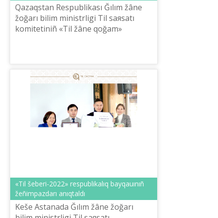
Qazaqstan Respublikası Ğılım žâne
žoğarı bіlіm ministrlіgі Tіl saяsatı
komitetіnіñ «Tіl žâne qoğam»
alьmanahınıñ 2022 žılğı №2 (56)
kezektі sanı žarıq kördі.
«Tіl šeberі-2022» respublikalıq bayqauınıñ
žeñіmpazdarı anıqtaldı
Keše Astanada Ğılım žâne žoğarı
bіlіm ministrlіgі Tіl saяsatı