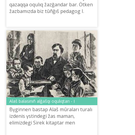
qazaqqa oqulıq žazğandar bar. Ötken
žazbamızda bіz tûñğıš pedagog I.
Altınsarin žazğan «Qazaq
hrestomatiяsı» 1879 žıldan 1906 žılğa
deyіn qo...
Alaš balasınıñ alğašqı oqulıqtarı - I
Bүgіnnen bastap Alaš mûraları turalı
іzdenіs үstіndegі žas maman,
elіmіzdegі Sirek kіtaptar men
qolžazbalar qorınan qazaqtıñ ötken