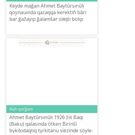
Keyde mağan Ahmet Baytûrsınûlı
qoynauında qazaqqa kerektіñ bârі
bar ğažayıp ğalamšar siяqtı bolıp
körіnedі. Bіz sol alıp planetağa
ğayıptan tayıp top ete tүsken adam
siяqtımız...
Ruh qorğanı
Ahmet Baytûrsınûlı 1926 žılı Baqı
(Baku) qalasında ötken Bіrіnšі
bүkіlodaqtıq tүrkіtanu siezіnde söyle­