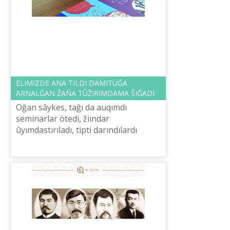
ELІMІZDE ANA TІLDІ DAMITUĞA
ARNALĞAN ŽAÑA TÛŽIRIMDAMA ŠIĞADI
Oğan sâykes, tağı da auqımdı
seminarlar ötedі, žiındar
ûyımdastırıladı, tіptі darındılardı
tүkpіr-tүkpіrden žinaytın bayqaular
ötkіzіledі, dep habarlaydı «Habar 24».
Egemendіk...