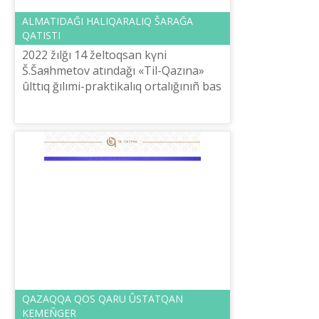
ALMATIDAĞI HALIQARALIQ ŠARAĞA
QATISTI
2022 žılğı 14 želtoqsan kүnі
Š.Šaяhmetov atındağı «Tіl-Qazına»
ûlttıq ğılımi-praktikalıq ortalığınıñ bas
direktorı, belgіlі ğalım E.Tіlešov
Almatı qalasında ötken A.Baytûrsınû...
QAZAQQA QOS QARU ÛSTATQAN
KEMEÑGER