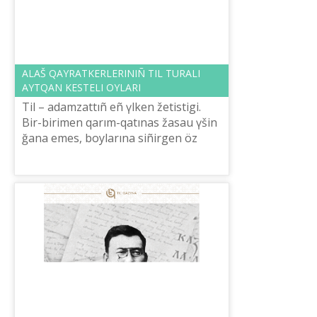
ALAŠ QAYRATKERLERІNІÑ TІL TURALI
AYTQAN KESTELІ OYLARI
Tіl – adamzattıñ eñ үlken žetіstіgі.
Bіr-bіrіmen qarım-qatınas žasau үšіn
ğana emes, boylarına sіñіrgen öz
tіlderі arqılı tarihın, mâdenietіn
tanuğa ûmtıladı. Al bіzdіñ Alaš q...