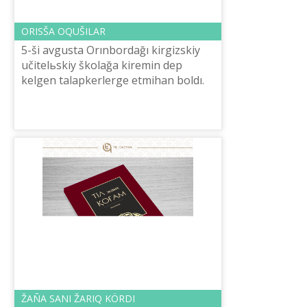
ORISŠA OQUŠILAR
5-šі avgusta Orınbordağı kirgizskiy
učitelьskiy školağa kіremіn dep
kelgen talapkerlerge etmihan boldı.
Kіruge kelgen 80 kіsі edі, onıñ žartısı
qazaq, žartısı orıs balaları. Ž...
ŽAÑA SANI ŽARIQ KÖRDІ