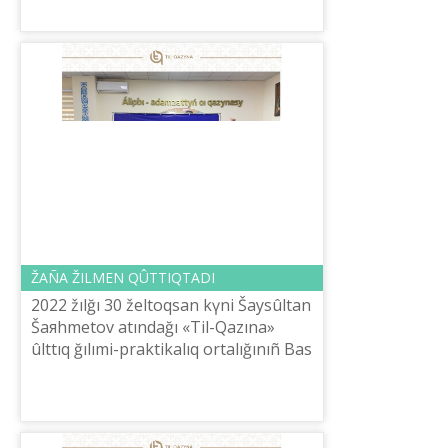
ğasırlardağı köptegen mûraların
žarıqqa šığa...
ŽAÑA ŽILMEN QÛTTIQTADI
2022 žılğı 30 želtoqsan kүnі Šaysûltan
Šaяhmetov atındağı «Tіl-Qazına»
ûlttıq ğılımi-praktikalıq ortalığınıñ Bas
direktorı E.Tіlešov ûžımdı Žaña žılmen
qûttıqtadı.