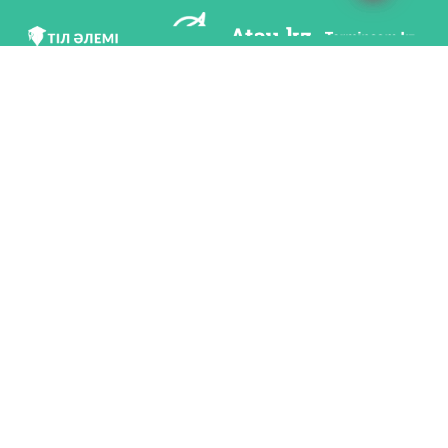
Mı v soc. setяh
Skačatь priloženie
Razrabotan po poručeniю Komiteta яzıkovoy politiki Ministerstvo obrazovaniя i
nauki Respubliki Kazahstan i Nacionalьnım naučno-praktičeskim centrom «Tіl-
Qazına» imeni Šaysultana Šaяhmetova.