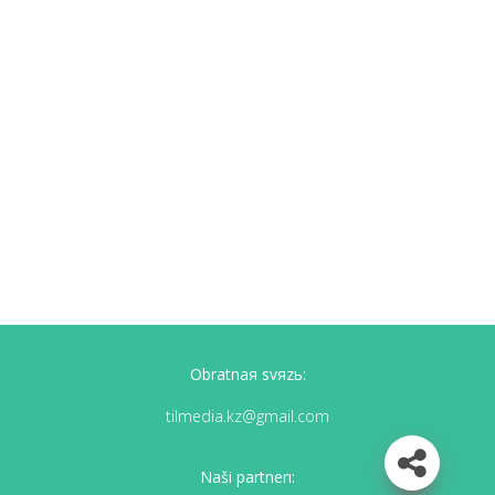
Obratnaя svяzь:
tilmedia.kz@gmail.com
Naši partnerı: