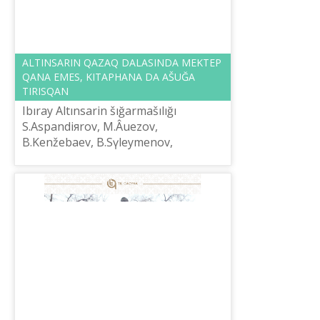
ALTINSARIN QAZAQ DALASINDA MEKTEP
QANA EMES, KІTAPHANA DA AŠUĞA
TIRISQAN
Ibıray Altınsarin šığarmašılığı
S.Aspandiяrov, M.Âuezov,
B.Kenžebaev, B.Sүleymenov,
M.Aqınžanov, B.Isqaqov siяqtı
ğalımdar men žazušılardıñ
zertteulerіnde žan-žaqtı zerdelenіp...