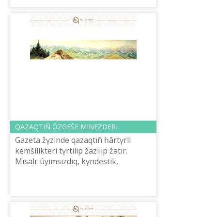
mіnez-qa...
QAZAQTIÑ ÖZGEŠE MІNEZDERІ
Gazeta žүzіnde qazaqtıñ һâr­­tүrlі
kemšіlіkterі tүr­tі­lіp žazılıp žatır.
Mısalı: ûyımsızdıq, kүndestіk,
paraqorlıq, partiя, âdіletsіz bilіk,
âyeldіñ halі degen siяq­tılar. Ra...