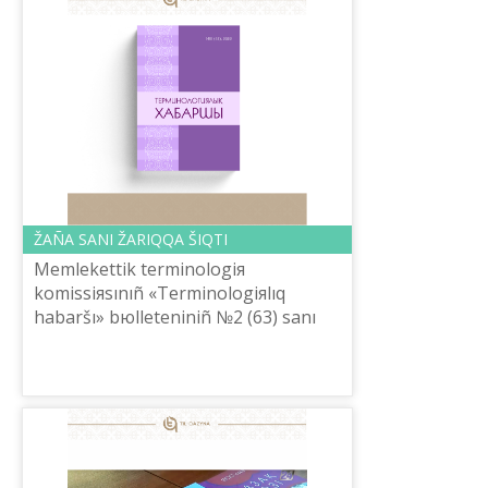
ŽAÑA SANI ŽARIQQA ŠIQTI
Memlekettіk terminologiя
komissiяsınıñ «Terminologiяlıq
habaršı» bюlletenіnіñ №2 (63) sanı
žarıq kördі. «Resmiet» aydarında
Memlekettіk terminologiя
komissiяsınıñ 2022 žılğı 4...