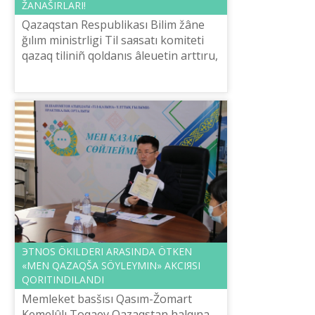
ŽANAŠIRLARI!
Qazaqstan Respublikası Bіlіm žâne
ğılım ministrlіgі Tіl saяsatı komitetі
qazaq tіlіnіñ qoldanıs âleuetіn arttıru,
qazaq tіldі kontenttі damıtu žâne
ğılım tіlіne aynaldıru, onı...
ЭTNOS ÖKІLDERІ ARASINDA ÖTKEN
«MEN QAZAQŠA SÖYLEYMІN» AKCIЯSI
QORITINDILANDI
Memleket basšısı Qasım-Žomart
Kemelûlı Toqaev Qazaqstan halqına