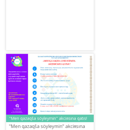
Qazına» ûlttıq ğılımi-praktikalıq
ortalığınıñ ûyımdastıruımen «Tіl ...
"Men qazaqša söyleymіn" akciяsına qatıs!
"Men qazaqša söyleymіn" akciяsına