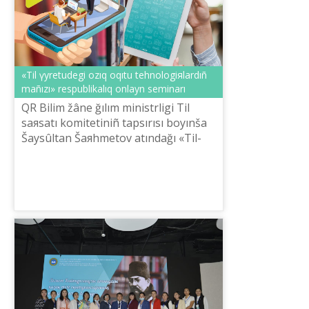
«Tіl үyretudegі ozıq oqıtu tehnologiяlardıñ
mañızı» respublikalıq onlayn seminarı
QR Bіlіm žâne ğılım ministrlіgі Tіl
saяsatı komitetіnіñ tapsırısı boyınša
Šaysûltan Šaяhmetov atındağı «Tіl-
Qazına» ûlttıq ğılımi-praktikalıq
ortalığınıñ ûyımdastıruımen «Tіl ...