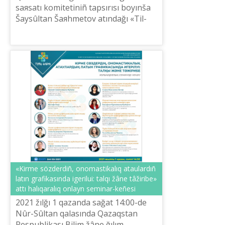
saяsatı komitetіnіñ tapsırısı boyınša
Šaysûltan Šaяhmetov atındağı «Tіl-
Qazına» ûlttıq ğılımi-praktikalıq
ortalığınıñ ûyımdastıruımen «Tіl ...
«Kіrme sözderdіñ, onomastikalıq ataulardıñ
latın grafikasında igerіluі: talqı žâne tâžіribe»
attı halıqaralıq onlayn seminar-keñesі
2021 žılğı 1 qazanda sağat 14:00-de
Nûr-Sûltan qalasında Qazaqstan
Respublikası Bіlіm žâne ğılım