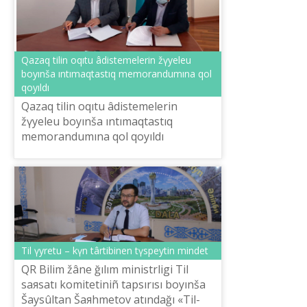
Qazaq tіlіn oqıtu âdіstemelerіn žүyeleu
boyınša ıntımaqtastıq memorandumına qol
qoyıldı
Qazaq tіlіn oqıtu âdіstemelerіn
žүyeleu boyınša ıntımaqtastıq
memorandumına qol qoyıldı
Tіl үyretu – kүn târtіbіnen tүspeytіn mіndet
QR Bіlіm žâne ğılım ministrlіgі Tіl
saяsatı komitetіnіñ tapsırısı boyınša
Šaysûltan Šaяhmetov atındağı «Tіl-