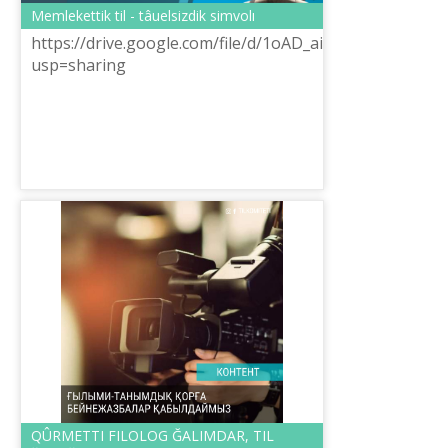
Memlekettіk tіl - tâuelsіzdіk simvolı
https://drive.google.com/file/d/1oAD_airvWGReKyme5Y
usp=sharing
QÛRMETTІ FILOLOG ĞALIMDAR, TІL