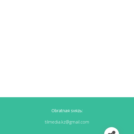
Obratnaя svяzь:
tilmedia.kz@gmail.com