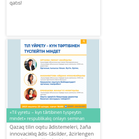
qatıs!
«Tіl үyretu – kүn târtіbіnen tүspeytіn
mіndet» respublikalıq onlayn seminarı
Qazaq tіlіn oqıtu âdіstemelerі, žaña
innovaciяlıq âdіs-tâsіlder, âzіrlengen