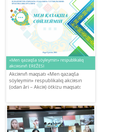
«Men qazaqša söyleymіn» respublikalıq
akciяsınıñ EREŽESІ
Akciяnıñ maqsatı «Men qazaqša
söyleymіn» respublikalıq akciяsın
(odan ârі – Akciя) ötkіzu maqsatı:
memlekettіk tіldіñ qoldanıs aяsın
keñeytu, qazaq tіlіnіñ эtnosaralıq
qarım-q...