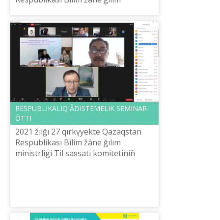
ministrlіgіnіñ Tіl saяsatı komitetі
«Kіrme sözderdіñ, onomastikalıq
ataula...
RESPUBLIKALIQ ÂDІSTEMELІK SEMINAR
ÖTTІ
2021 žılğı 27 qırkүyekte Qazaqstan
Respublikası Bіlіm žâne ğılım
ministrlіgі Tіl saяsatı komitetіnіñ
ûyımdastıruımen onlayn režіmde
«Terminderdі bіrіzdendіru:
lingvistikalıq ž...