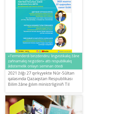
«Terminderdі bіrіzdendіru: lingvistikalıq žâne
zañnamalıq negіzderі» attı respublikalıq
âdіstemelіk onlayn seminarı ötedі
2021 žılğı 27 qırkүyekte Nûr-Sûltan
qalasında Qazaqstan Respublikası
Bіlіm žâne ğılım ministrlіgіnіñ Tіl
saяsatı komitetі Š.Šaяhmetov atındağı
«Tіl-...