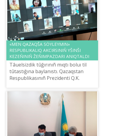
«MEN QAZAQŠA SÖYLEYMІN»
RESPUBLIKALIQ AKCIЯSINIÑ ҮŠІNŠІ
KEZEÑІNІÑ ŽEÑІMPAZDARI ANIQTALDI
Tâuelsіzdіk tûğırınıñ mıqtı boluı tіl
tûtastığına baylanıstı. Qazaqstan
Respublikasınıñ Prezidentі Q.K.
Toqaev özіnіñ bіr sûqbatında:
«Bүgіnde memlekettіk tіldі bіletіn
qazaqt...