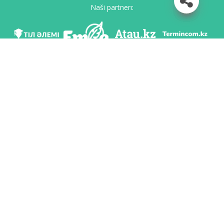
Naši partnerı:
Mı v soc. setяh
Skačatь priloženie
Razrabotan po poručeniю Komiteta яzıkovoy politiki Ministerstvo obrazovaniя i
nauki Respubliki Kazahstan i Nacionalьnım naučno-praktičeskim centrom «Tіl-
Qazına» imeni Šaysultana Šaяhmetova.