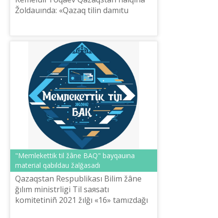
Žoldauında: «Qazaq tіlіn damıtu
memlekettіk saяsattıñ basım
bağıtınıñ bіrі bolıp qala beredі», –
dedі. Preziden...
"Memlekettіk tіl žâne BAQ" bayqauına
material qabıldau žalğasadı
Qazaqstan Respublikası Bіlіm žâne
ğılım ministrlіgі Tіl saяsatı
komitetіnіñ 2021 žılğı «16» tamızdağı
№ 44 bûyrığımen bekіtіlgen