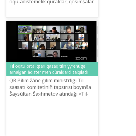
oqu-âdіstemelіk qûraldar, qosımšalar
boyınša öñіrlіk tіlderdі oqıtu
ortalıqtarınıñ özara tâžіribe a...
Tіl oqıtu ortalıqtarı qazaq tіlіn үyrenuge
arnalğan âdіster men qûraldardı talqıladı
QR Bіlіm žâne ğılım ministrlіgі Tіl
saяsatı komitetіnіñ tapsırısı boyınša
Šaysûltan Šaяhmetov atındağı «Tіl-
Qazına» ûlttıq ğılımi-praktikalıq
ortalığınıñ ûyımdastıruımen «Tіl ...