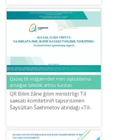
«Memlekettіk tіl žâne
BAQ» respublikalıq ...
Qazaq tіlі mûğalіmderі men oqıtušılarına
arnalğan bіlіktіlіk arttıru kurstarı
QR Bіlіm žâne ğılım ministrlіgі Tіl
saяsatı komitetіnіñ tapsırısımen
Šaysûltan Šaяhmetov atındağı «Tіl-
Qazına» ûlttıq ğılımi-praktikalıq
ortalığı ağımdağı žılğı 18-27 tamız ar...