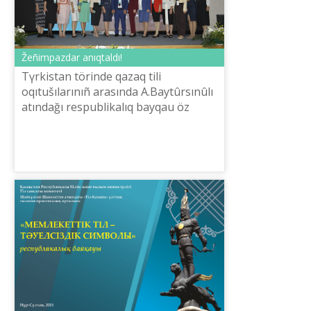
Žeñіmpazdar anıqtaldı!
Tүrkіstan törіnde qazaq tіlі
oqıtušılarınıñ arasında A.Baytûrsınûlı
atındağı respublikalıq bayqau öz
mâresіne žettі. Bayqaudı QR Bіlіm
žâne ğılım ministrlіgі Tіl saяsatı
komi...