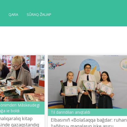
QARA
SÛRAQ-ŽAUAP
 önіmderі Mâskeudegі
ğa ie boldı
Tіl darındıları anıqtaldı
lıqaralıq kіtap
Elbasınıñ «Bolašaqqa bağdar: ruhan
іnde qazaqstandıq
žañğıru» maqalasın іske asıru