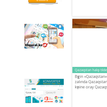
qızıqtı tapsırmalar men
mâdenietіn köteru,
qazaq tіlіndegі otandıq
mâdeni ...
animaciяlıq filьmder
ornalastırılğan.
Tilqural.kz –
memlekettіk tіldі
deñgeylep үyrenuge
arnalğan veb-servis.
Saytta A1 deñgeyі
boyınša žaña âlіpbi
men emle ereželerіn
žazu, oqudı
meñgertuge arnalğan
onlayn kurs
Qazaqstan halqı tіlder
ornalastırılğan.
Bүgіn «Qazaqstan»
zalında Qazaqstan 
Qazlatyn.kz –
kүnіne oray Qazaq
mâtіnderdі kirilden
Respublikasınıñ 
latınğa žâne töte
ministrі A.Mûhame
žazuğa onlayn tүrde
sâykestendіretіn
qatısuımen tіl žanaš
köpfunkcionaldı