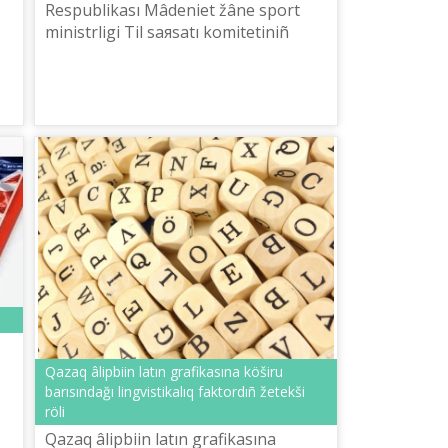
Respublikası Mâdeniet žâne sport
ministrlіgі Tіl saяsatı komitetіnіñ
en
ûyımdastıruımen Abay atındağı dâstүrlі
körkemsöz oqu šeberlerіnіñ
respublika...
Qazaq âlіpbiіn latın grafikasına köšіru
barısındağı lingvistikalıq faktordıñ žetekšі
rölі
Qazaq âlіpbiіn latın grafikasına