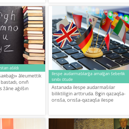
starı ašıldı
Іlespe audarmašılarğa arnalğan šeberlіk
saяbağı» âleumettіk
sınıbı ötude
 bastadı, onıñ
Astanada іlespe audarmašılar
s žâne ağılšın
bіlіktіlіgіn arttıruda. Bүgіn qazaqša-
na žazılıp, tegіn
orısša, orısša-qazaqša іlespe
audarma žүrgіzudі үyretudіñ šeberlіk
klası bastaldı. Qazaqstan
Respublikası Mâ...