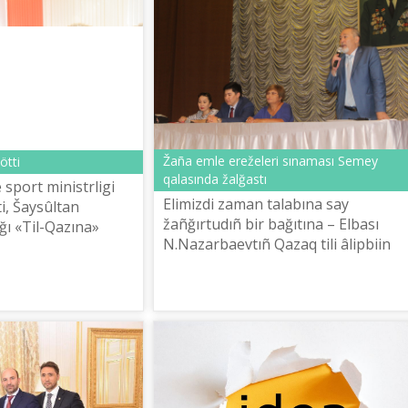
Žaña emle ereželerі sınaması Semey
öttі
qalasında žalğastı
sport ministrlіgі
Elіmіzdі zaman talabına say
tі, Šaysûltan
žañğırtudıñ bіr bağıtına – Elbası
ı «Tіl-Qazına»
N.Nazarbaevtıñ Qazaq tіlі âlіpbiіn
kalıq ortalığı
latın grafikasına köšіru žönіndegі
afikasına
Žarlığın žүzege asırudı qosuğa boladı
Bûl ...