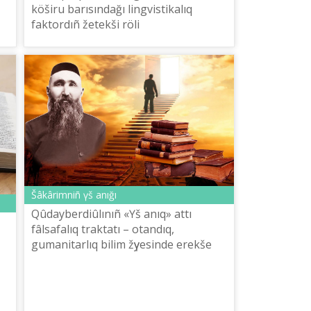
köšіru barısındağı lingvistikalıq
faktordıñ žetekšі rölі
Šâkârіmnіñ үš anığı
Qûdayberdіûlınıñ «Үš anıq» attı
fâlsafalıq traktatı – otandıq,
gumanitarlıq bіlіm žүyesіnde erekše
orın alatın šığarma. Šâkârіm
,
Qûdayberdіûlı «Үš anıq» eñbegіn
žazuğa eresen d...