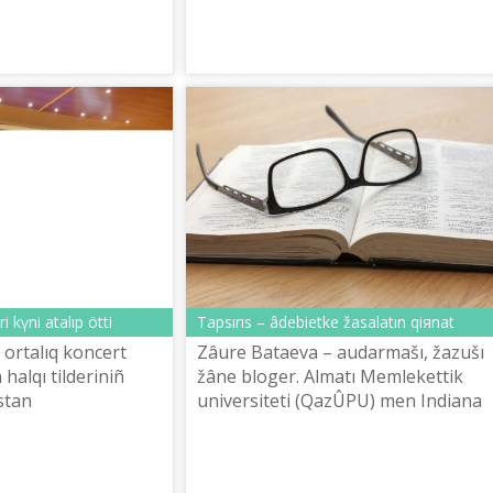
 žas buındı ûlttıq
і kүnі atalıp öttі
Tapsırıs – âdebietke žasalatın qiяnat
 ortalıq koncert
Zâure Bataeva – audarmašı, žazušı
halqı tіlderіnіñ
žâne bloger. Almatı Memlekettіk
stan
universitetі (QazÛPU) men Indiana
Mâdeniet žâne sport
universitetіnіñ (AQŠ) tүlegі. «Mektep»
diûlınıñ
«Antropolog» povesterі men qısqa
ı...
âñ...