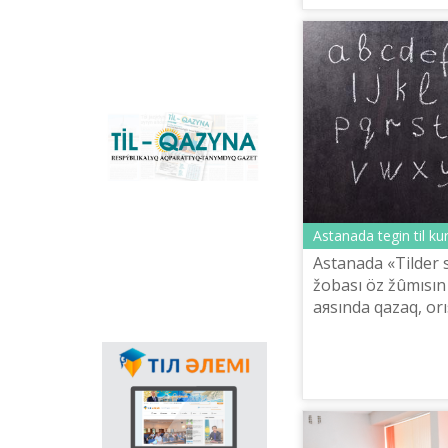
konverter žâne
Qazaqstandağı latın
grafikasına köšu
үderіsіn sүyemeldeytіn
negіzgі ûlttıq portal.
Konverter
bağdarlamasınıñ
«Til-Qazyna»
Windows-qa arnalğan
respublikalıq
offline-nûsqasın, MS
aqparattıq-tanımdıq
Office paketіne
gazetі
arnalğan qosımšalardı,
plaginderdі žâne
Android, iOS
Astanada tegіn tіl kur
platformalarına
Astanada «Tіlder 
arnalğan mobilьdі
žobası öz žûmısın
qosımšaların žүktep
aluğa boladı.
aяsında qazaq, orı
tіlderіnіñ kurstarı
oquğa boladı.
Memlekettіk tіldіñ
qoldanıs aяsınıñ
keñeюіnde ğalamtor
arqılı tіldі
nasihattaudıñ mañızı