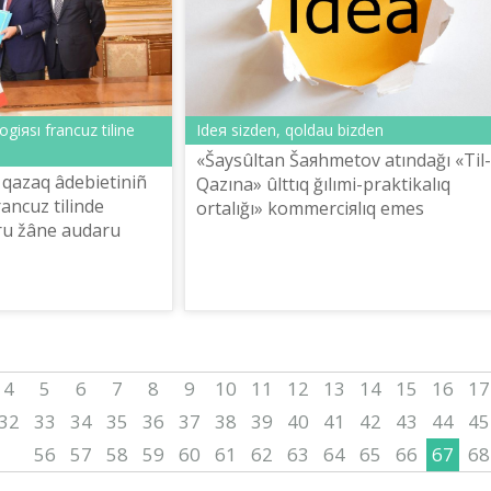
Ideя sіzden, qoldau bіzden
giяsı francuz tіlіne
«Šaysûltan Šaяhmetov atındağı «Tіl-
qazaq âdebietіnіñ
Qazına» ûlttıq ğılımi-praktikalıq
rancuz tіlіnde
ortalığı» kommerciяlıq emes
aru žâne audaru
akcionerlіk qoğamı innovaciяlıq
n šığarmašılıq
žobalar men tıñ ideяlarğa bayqau
sušıları anıqtaldı.
žariяlaydı.
4
5
6
7
8
9
10
11
12
13
14
15
16
17
32
33
34
35
36
37
38
39
40
41
42
43
44
45
56
57
58
59
60
61
62
63
64
65
66
67
68