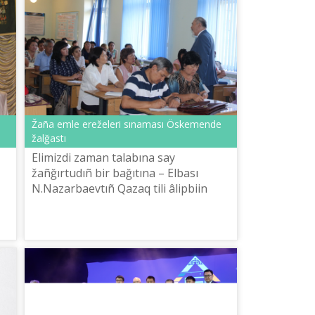
Žaña emle ereželerі sınaması Öskemende
žalğastı
Elіmіzdі zaman talabına say
žañğırtudıñ bіr bağıtına – Elbası
N.Nazarbaevtıñ Qazaq tіlі âlіpbiіn
latın grafikasına köšіru žönіndegі
.
Žarlığın žүzege asırudı qosuğa boladı.
Bûl ...