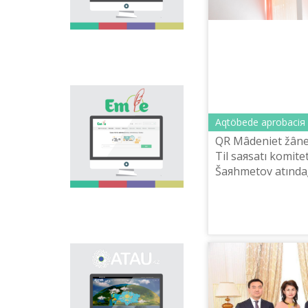
asa zor. Elіmіzdegі osı
bağıttağı alğašqı žoba -
"Tіl âlemі" portalı
osınday özektі
mâselenі šešuge
arnalıp, tіl saяsatın
köpšіlіkke
nasihattauğa žâne
«Emle.kz» эlektrondıq
tanıstıruğa үlesіn
bazası qazaq tіlіnіñ
qosadı.
Aqtöbede aprobaciя 
orfografiяsına
arnalğan. Bûl bazada
QR Mâdeniet žâne 
qazaq tіlіnіñ
Tіl saяsatı komite
qoldanıstağı bekіtіlgen
Šaяhmetov atındağ
orfografiяlıq sözdіgі,
ûlttıq ğılımi-prakti
orfografiяlıq ereželer,
Aqtöbede latın gr
osı salağa baylanıstı
ğılımi âdebietter
negіzdelgen ža...
berіlgen.
Onomastikalıq
эlektrondıq bazanı
ašudıñ negіzgі maqsatı
- elіmіzdіñ