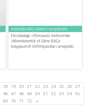
Astanada BAQ ökіlderі marapattaldı
Elordadağı «Эtnoauıl» kešenіnde
«Memlekettіk tіl žâne BAQ»
bayqauınıñ žeñіmpazdarı anıqtaldı.
18
19
20
21
22
23
24
25
26
27
46
47
48
49
50
51
52
53
54
55
69
70
71
72
»