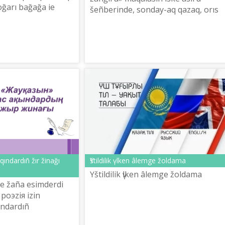
ğarı bağağa ie
šeñberіnde, sonday-aq qazaq, orıs
žâne ağılšın tіlderіn žetіk meñgerg
qabіlettі žastarğa qoldau körsetu,
kö...
qındardıñ žır žinağı
Үštіldіlіk үlken âlemge žoldama
Үštіldіlіk үlken âlemge žoldama
te žaña esіmderdі
 poэziя іzіn
ındardıñ
ldau körsetu, tіl