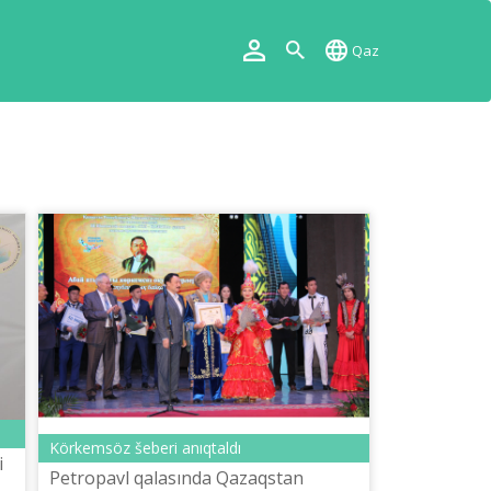
Qaz
Körkemsöz šeberі anıqtaldı
i
Petropavl qalasında Qazaqstan