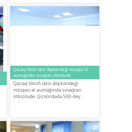
Qazaq tіlіnіñ latın âlіpbiіndegі nûsqası el
aumağında sınaqtan ötkіzіlude
Qazaq tіlіnіñ latın âlіpbiіndegі
nûsqası el aumağında sınaqtan
ötkіzіlude. Qızılordada 500-dey
memlekettіk qızmetker men âskeriler
qazaqtıñ žaña âlіpbiі boyınša sınama
tapsırd...