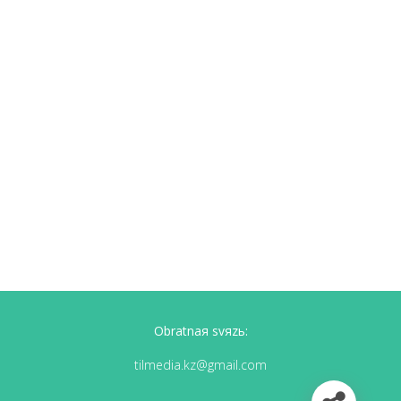
Obratnaя svяzь:
tilmedia.kz@gmail.com