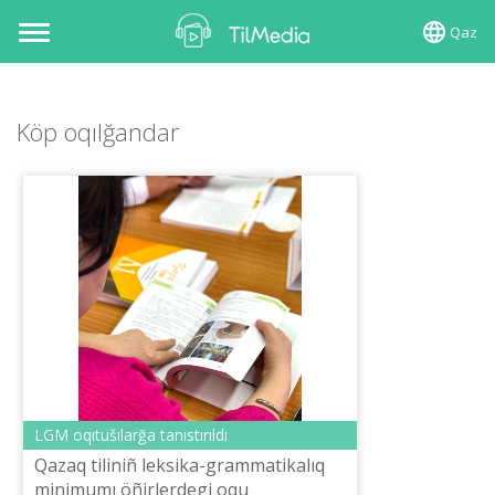
Qaz
Toggle
navigation
Köp oqılğandar
LGM oqıtušılarğa tanıstırıldı
Qazaq tіlіnіñ leksika-grammatikalıq
minimumı öñіrlerdegі oqu