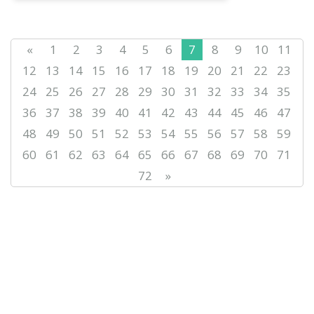
nâtiželerdі âdіl bağalau žâne tіldіk
dağdıl...
«
1
2
3
4
5
6
7
8
9
10
11
12
13
14
15
16
17
18
19
20
21
22
23
24
25
26
27
28
29
30
31
32
33
34
35
36
37
38
39
40
41
42
43
44
45
46
47
48
49
50
51
52
53
54
55
56
57
58
59
60
61
62
63
64
65
66
67
68
69
70
71
72
»