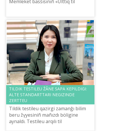
Memleket basšısınıñ «Ûlttıq tіl
modelіn žүzege asıru» tapsırmasın
orındaušı mekemenіñ bіrі retіnde,...
TІLDІK TESTІLEU ŽÂNE SAPA KEPІLDІGІ:
ALTE STANDARTTARI NEGІZІNDE
ZERTTEU
Tіldіk testіleu qazіrgі zamanğı bіlіm
beru žүyesіnіñ mañızdı bölіgіne
aynaldı. Testіleu arqılı tіl
үyrenušіlerdіñ deñgeyіn anıqtau,