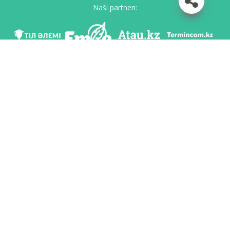
Naši partnerı:
Mı v soc. setяh
Skačatь priloženie
Razrabotan po poručeniю Komiteta яzıkovoy politiki Ministerstvo obrazovaniя i
nauki Respubliki Kazahstan i Nacionalьnım naučno-praktičeskim centrom «Tіl-
Qazına» imeni Šaysultana Šaяhmetova.