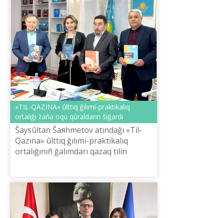
«TІL-QAZINA» ûlttıq ğılımi-praktikalıq
ortalığı žaña oqu qûraldarın šığardı
Šaysûltan Šaяhmetov atındağı «Tіl-
Qazına» ûlttıq ğılımi-praktikalıq
ortalığınıñ ğalımdarı qazaq tіlіn
үyretudіñ deñgeyge
sâykestendіrіlgen naqtı žүyesіn
žinaqtap, A1, A2, V1, ...