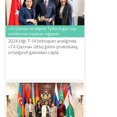
«Tіl-Qazına» ortalığınıñ Tүrkiя žoğarı oqu
orındarımen baylanısı nığaюda
2024 žılğı 7-14 želtoqsan aralığında
«Tіl-Qazına» ûlttıq ğılımi-praktikalıq
ortalığınıñ ğalımdarı Lâylâ
Demesіnova men Aygүl Ormanova
Ankarağa іs-saparmen barıp qayttı.
Sapar ...