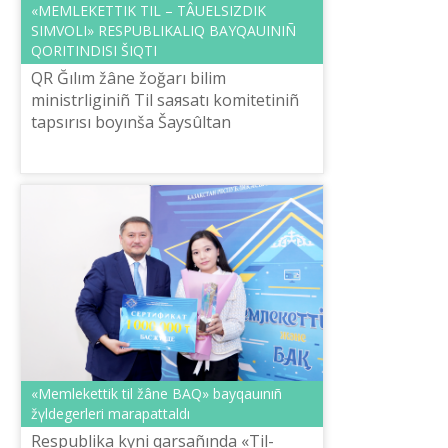
«MEMLEKETTІK TІL – TÂUELSІZDІK
SIMVOLI» RESPUBLIKALIQ BAYQAUINIÑ
QORITINDISI ŠIQTI
QR Ğılım žâne žoğarı bіlіm
ministrlіgіnіñ Tіl saяsatı komitetіnіñ
tapsırısı boyınša Šaysûltan
Šaяhmetov atındağı «Tіl-Qazına»
ûlttıq ğılımi-prkaktikalıq ortalığınıñ
ûyımdastır...
«Memlekettіk tіl žâne BAQ» bayqauınıñ
žүldegerlerі marapattaldı
Respublika kүnі qarsañında «Tіl-