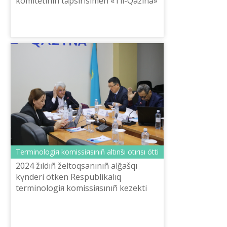
komitetіnіñ tapsırısımen «Tіl-Qazına»
ÛĞPO-ğı Abai.institute žobası aяsında
qazaq tіlіn meñgerudіñ žaña ...
Terminologiя komissiяsınıñ altınšı otırısı öttі
2024 žıldıñ želtoqsanınıñ alğašqı
kүnderі ötken Respublikalıq
terminologiя komissiяsınıñ kezektі
otırısı žaratılıstanu-matematika
bağıtına arnaldı.