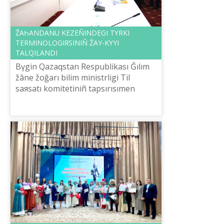
ŽAҺANDANU KEZEÑІNDEGІ TҮRKІ
TERMINOLOGIЯSINIÑ ŽAY-KҮYІ
TALQILANDI
Bүgіn Qazaqstan Respublikası Ğılım
žâne žoğarı bіlіm ministrlіgі Tіl
saяsatı komitetіnіñ tapsırısımen
Šaysûltan Šaяhmetov atındağı «Tіl-
Qazına» ûlttıq ğılımi-praktikalıq ortal...