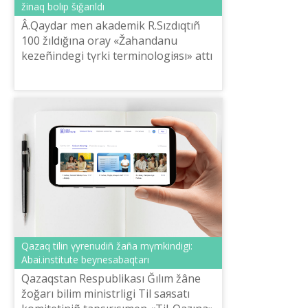
žinaq bolıp šığarıldı
Â.Qaydar men akademik R.Sızdıqtıñ
100 žıldığına oray «Žaһandanu
kezeñіndegі tүrkі terminologiяsı» attı
halıqaralıq ğılımi-praktikalıq
konferenciя materialdarınıñ
эlektrondıq ž...
Qazaq tіlіn үyrenudіñ žaña mүmkіndіgі:
Abai.institute beynesabaqtarı
Qazaqstan Respublikası Ğılım žâne
žoğarı bіlіm ministrlіgі Tіl saяsatı