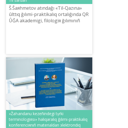
Tіl sardarı
Š.Šaяhmetov atındağı «Tіl-Qazına»
ûlttıq ğılımi-praktikalıq ortalığında QR
ÛĞA akademigі, filologiя ğılımınıñ
doktorı, professor Šerubay
Qûrmanbayûlınıñ 60 žasqa tolğan
mereyt...
«Žaһandanu kezeñіndegі tүrkі
terminologiяsı» halıqaralıq ğılımi-praktikalıq
konferenciяnıñ materialdarı эlektrondıq