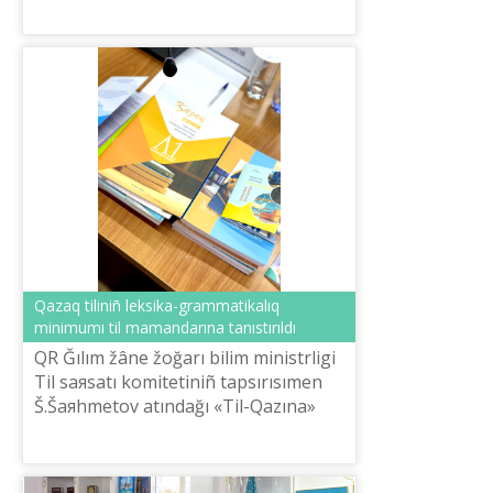
Qazaq tіlіnіñ leksika-grammatikalıq
minimumı tіl mamandarına tanıstırıldı
QR Ğılım žâne žoğarı bіlіm ministrlіgі
Tіl saяsatı komitetіnіñ tapsırısımen
Š.Šaяhmetov atındağı «Tіl-Qazına»
ûlttıq ğılımi-praktikalıq ortalığı bes
deñgey boyınša leksika-gra...