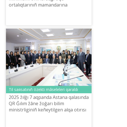
ortalıqtarınıñ mamandarına
tanıstırıldı.
Tіl saяsatınıñ özektі mâselelerі qaraldı
2025 žılğı 7 aqpanda Astana qalasında
QR Ğılım žâne žoğarı bіlіm
ministrlіgіnіñ keñeytіlgen alqa otırısı
aяsında «Tіl saяsatınıñ özektі
mâselelerі» taqırıbında sekciя otırısı ...