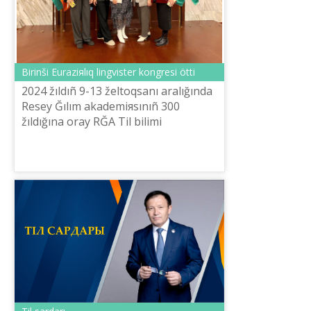
Bіrіnšі Euraziяlıq lingvister kongresі öttі
2024 žıldıñ 9-13 želtoqsanı aralığında
Resey Ğılım akademiяsınıñ 300
žıldığına oray RĞA Tіl bіlіmі
institutınıñ bastamasımen žâne RF
Ğılım žâne žoğarı bіlіm ministrlіgіnіñ
qol...