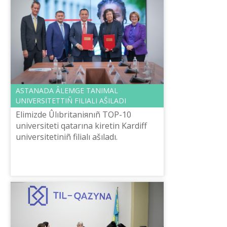
ASTANADA ÂLEMGE TANIMAL
UNIVERSITETTІÑ FILIALI AŠILADI
Elіmіzde Ûlıbritaniяnıñ TOP-10
universitetі qatarına kіretіn Kardiff
universitetіnіñ filialı ašıladı.