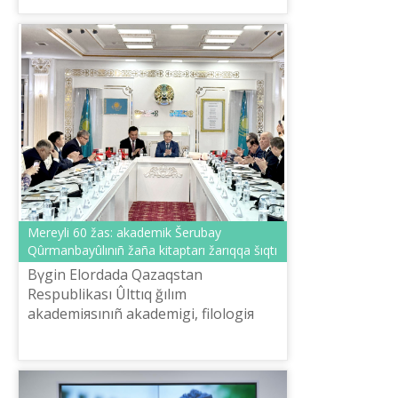
Mereylі 60 žas: akademik Šerubay
Qûrmanbayûlınıñ žaña kіtaptarı žarıqqa šıqtı
Bүgіn Elordada Qazaqstan
Respublikası Ûlttıq ğılım
akademiяsınıñ akademigі, filologiя
ğılımınıñ doktorı, professor Šerubay
Qûrmanbayûlınıñ 60 žasqa tolğan
mereytoyına oray ğal...