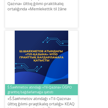
Qazına» ûlttıq ğılımi-praktikalıq
ortalığında «Memlekettіk tіl žâne
BAQ» respublikalıq bayqau
žүldegerlerіn marapattau râsіmі öttі.
Š.Šaяhmetov atındağı «Tіl-Qazına» ÛĞPO
granttıq bağdarlamağa qatıstı
«Š.Šaяhmetov atındağı «Tіl-Qazına»
ûlttıq ğılımi-praqtikalıq ortalığı» KEAQ