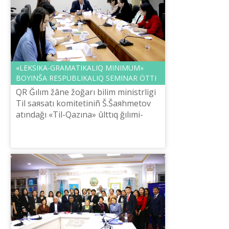
«LEKSIKA-GRAMATIKALIQ MINIMUM»
BOYINŠA RESPUBLIKALIQ SEMINAR ÖTTІ
QR Ğılım žâne žoğarı bіlіm ministrlіgі
Tіl saяsatı komitetіnіñ Š.Šaяhmetov
atındağı «Tіl-Qazına» ûlttıq ğılımi-
praktikalıq ortalığı 2024 žılğı 15
qaraša kүnі «Leksika-grammati...