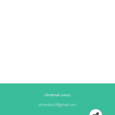
Obratnaя svяzь:
tilmedia.kz@gmail.com