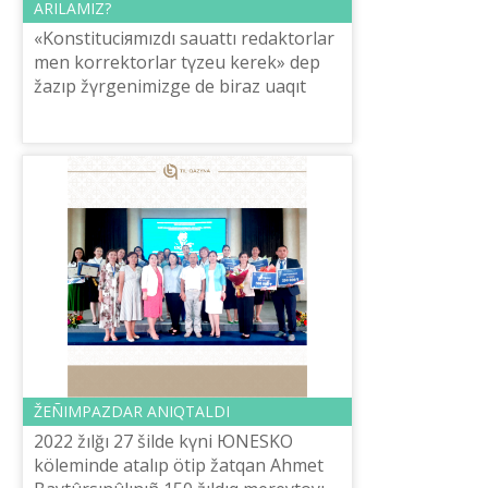
ARILAMIZ?
«Konstituciяmızdı sauattı redaktorlar
men korrektorlar tүzeu kerek» dep
žazıp žүrgenіmіzge de bіraz uaqıt
boldı. Konstituciя kіtabın oqıp
otırğanda, erіksіz köz sүrіnetіn qate...
ŽEÑІMPAZDAR ANIQTALDI
2022 žılğı 27 šіlde kүnі ЮNESKO
kölemіnde atalıp ötіp žatqan Ahmet