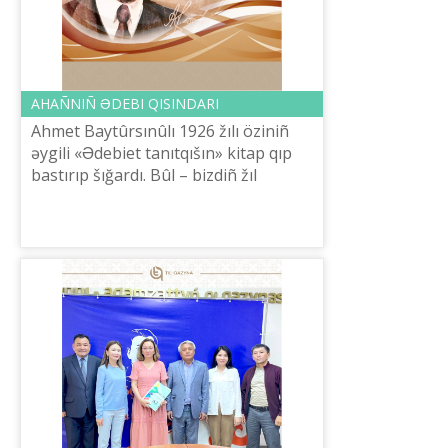
AHAÑNIÑ ƏDEBI QISINDARI
Ahmet Baytûrsınûlı 1926 žılı özіnіñ
əygіlі «Ədebiet tanıtqıšın» kіtap qıp
bastırıp šığardı. Bûl – bіzdіñ žıl
sanauımızdan үš žүz žiırma altı žıl
bûrın Эllada elіnde žarıq körg...