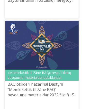
Baytûrsınûlınıñ 150 žıldıq mereytoyı
aяsında Qazaqstan Respublikasınıñ
Ğılım žâne žoğarı bіlіm ministrlіgі T...
«Memlekettіk tіl žâne BAQ» respublikalıq
bayqauına materialdar qabıldanadı
BAQ ökіlderі nazarına! Dâstүrlі
"Memlekettіk tіl žâne BAQ"
bayqauına materialdar 2022 žıldıñ 15-
tamızına deyіn qabıldanadı.