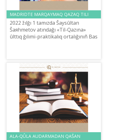
MADRIDTE MARQAYMAQ QAZAQ TІLІ
2022 žılğı 1 tamızda Šaysûltan
Šaяhmetov atındağı «Tіl-Qazına»
ûlttıq ğılımi-praktikalıq ortalığınıñ Bas
direktorı E.Tіlešov Madridtegі qazaq
diasporasınıñ basın qûraytın үkіm...
ALA-QÛLA AUDARMADAN QAŠAN