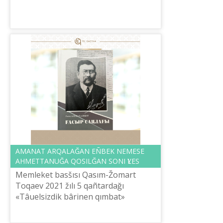
ûlttıq ğılımi-praktikalıq ortalığı «Ûlttıq
aqparattıq tehnologiяla...
AMANAT ARQALAĞAN EÑBEK NEMESE
AHMETTANUĞA QOSILĞAN SONI ҮLES
Memleket basšısı Qasım-Žomart
Toqaev 2021 žılı 5 qañtardağı
«Tâuelsіzdіk bârіnen qımbat»
maqalasında: «Tarihqa köz žүgіrtsek,
âr buın belgіlі bіr sınaqtı basınan