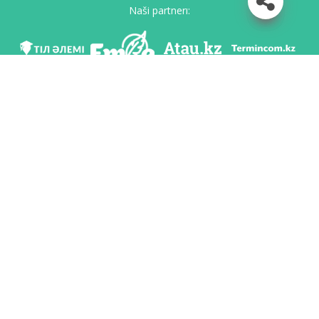
Naši partnerı:
Mı v soc. setяh
Skačatь priloženie
Razrabotan po poručeniю Komiteta яzıkovoy politiki Ministerstvo obrazovaniя i
nauki Respubliki Kazahstan i Nacionalьnım naučno-praktičeskim centrom «Tіl-
Qazına» imeni Šaysultana Šaяhmetova.