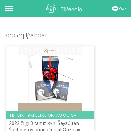
Qaz
Toggle
navigation
Köp oqılğandar
TҮBІ BІR TҮRKІ ELІNE ORTAQ OQIĞA
2022 žılğı 8 tamız kүnі Šaysûltan
Šaяhmetov atındağı «Tіl-Qazına»