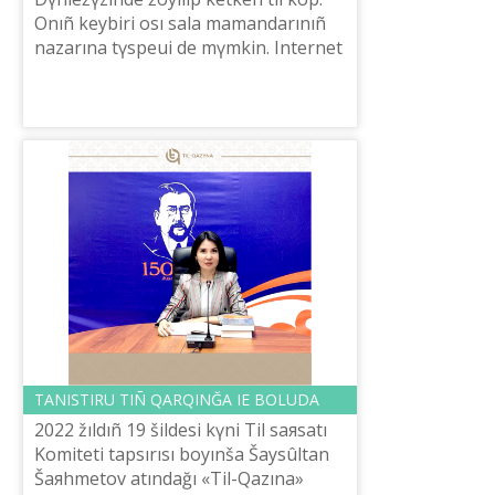
Onıñ keybіrі osı sala mamandarınıñ
nazarına tүspeuі de mүmkіn. Internet
betterіnde deregі bar žoyılğan tіlder
turalı mâlіmettі oqırman naz...
TANISTIRU TIÑ QARQINĞA IE BOLUDA
2022 žıldıñ 19 šіldesі kүnі Tіl saяsatı
Komitetі tapsırısı boyınša Šaysûltan
Šaяhmetov atındağı «Tіl-Qazına»