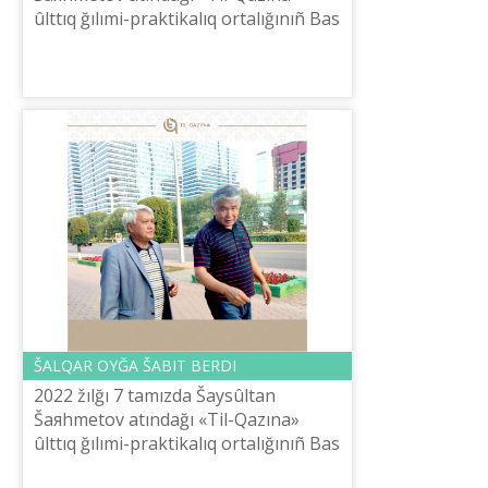
ûlttıq ğılımi-praktikalıq ortalığınıñ Bas
direktorı, belgіlі ğalım E.Tіlešov
akademik, žazušı Z.Qabdolovtıñ «...
ŠALQAR OYĞA ŠABIT BERDІ
2022 žılğı 7 tamızda Šaysûltan
Šaяhmetov atındağı «Tіl-Qazına»
ûlttıq ğılımi-praktikalıq ortalığınıñ Bas
direktorı Erbol Tіlešov TҮRKSOY