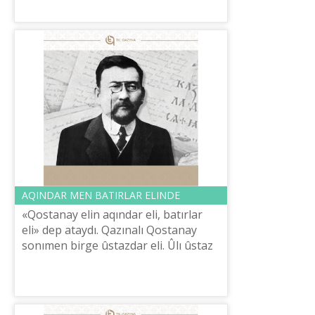
ûyımınıñ Bas hatšısı qırğızstandıq
Sûl...
AQINDAR MEN BATIRLAR ELІNDE
«Qostanay elіn aqındar elі, batırlar
elі» dep ataydı. Qazınalı Qostanay
sonımen bіrge ûstazdar elі. Ûlı ûstaz
Ibıray Altınsarinnen bastalğan, ûlt
ûstazı, ûlt ûytqısı atanğan A...