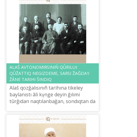
ALAŠ AVTONOMIЯSINIÑ QÛRILUI:
QÛŽATTIQ NEGІZDEME, SAЯSI ŽAĞDAY
ŽÂNE TARIHI ŠINDIQ
Alaš qozğalısınıñ tarihına tіkeley
baylanıstı âlі kүnge deyіn ğılımi
tûrğıdan naqtılanbağan, sondıqtan da
ârtүrlі pіkіrler örіstetіp kele žatqan
mâsele – Alaš avtonomiяsınıñ q...