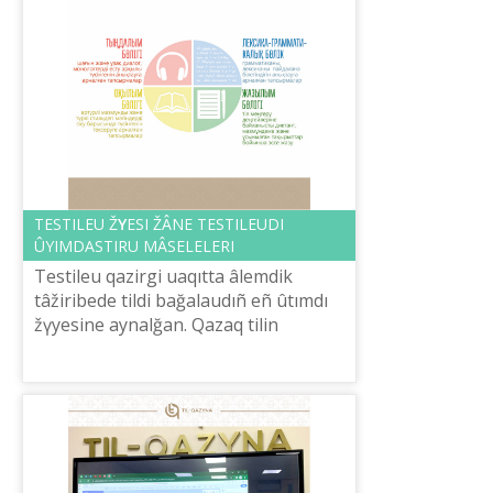
TESTІLEU ŽҮYESІ ŽÂNE TESTІLEUDІ
ÛYIMDASTIRU MÂSELELERІ
Testіleu qazіrgі uaqıtta âlemdіk
tâžіribede tіldі bağalaudıñ eñ ûtımdı
žүyesіne aynalğan. Qazaq tіlіn
meñgeru deñgeyіn bağalauda da osı
žүye qoldanıladı. Halıqaralıq tіlderdі ...