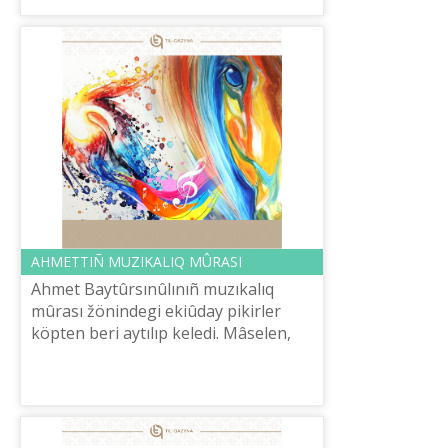
AHMETTІÑ MUZIKALIQ MÛRASI
Ahmet Baytûrsınûlınıñ muzıkalıq
mûrası žönіndegі ekіûday pіkіrler
köpten berі aytılıp keledі. Mâselen,
keybіr öñіrlerde ûlt ûstazınıñ
šığarması dep orındalıp žүrgen
«Aqqûm», «...