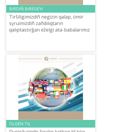
BІRDІÑ BІREGEYІ
Tіršіlіgіmіzdіñ negіzіn qalap, ömіr
sүruі­mіzdіñ zañdılıqtarın
qalıptastırğan eželgі ata-babalarımız
keyіngі ûrpa­ğı­na öz tâžіribelerіnen
tүyіndep: «Ba­rın bağalay bіlgenge b...
ÖLGEN TІL
Dүniežүzіnde žoyılıp ketken tіl köp.