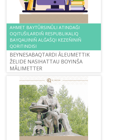
AHMET BAYTÛRSINÛLI ATINDAĞI
OQITUŠILARDIÑ RESPUBLIKALIQ
BAYQAUINIÑ ALĞAŠQI KEZEÑІNІÑ
QORITINDISI
BEYNESABAQTARDI ÂLEUMETTІK
ŽELІDE NASIHATTAU BOYINŠA
MÂLІMETTER