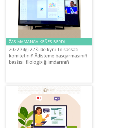
ŽAS MAMANĞA KEÑES BERDІ
2022 žılğı 22 šіlde kүnі Tіl saяsatı
komitetіnіñ Âdіsteme basqarmasınıñ
basšısı, filologiя ğılımdarınıñ
kandidatı Aynagүl Kökenova,
Šaysûltan Šaяhmetov atındağı «Tіl-
Qazına» û...