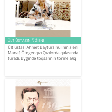
ÛLT ÛSTAZINIÑ ŽIENІ
Ûlt ûstazı Ahmet Baytûrsınûlınıñ žienі
Manaš Ötegenqızı Qızılorda qalasında
tûradı. Bүgіnde toqsannıñ törіne aяq
basqan âže Ahmet Baytûrsınûlınıñ
nemere qarındası Ûlžan Qanapi...