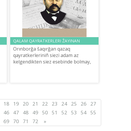
QALAM QAYRATKERLERІ ŽAYINAN
Orınborğa šaqırğan qazaq
qayratkerlerіnіñ siezі adam az
kelgendіkten siez esebіnde bolmay,
.
kіškentay ğana keñes tүrіnde bolıp
ötkenі ozğan nömіrlerіnde žazıldı.
Orınborda otır...
18
19
20
21
22
23
24
25
26
27
46
47
48
49
50
51
52
53
54
55
69
70
71
72
»