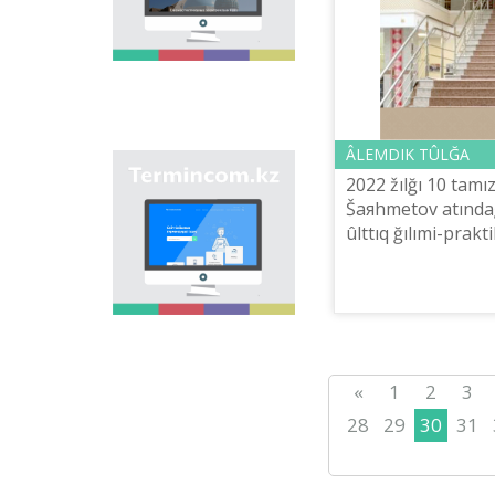
öñіrlerіndegі köše,
eldіmeken,
mekemeler men tүrlі
nısandarğa berіlgen
ataulardı žinaqtap,
qazaq
onomastikasınıñ
bіrtûtas žүyesіn žasau
ÂLEMDІK TÛLĞA
arqılı onomastikalıq
"Termincom.kz" saytı -
ataulardı bіrіzdendіru.
2022 žılğı 10 tamız
qazaq terminologiяsın
Šaяhmetov atındağ
žүyeleuge,
ûlttıq ğılımi-prakt
terminologiяlıq qordı
direktorı E.Tіleš
tolıqtıruğa,
terminderdі žâne
Respublikasınıñ Ûl
ataulardı qazaq tіlіnіñ
normalarına sâykes
retteuge үles qosadı.
Osı maqsattı orındau
үšіn saytta osı uaqıtqa
«
1
2
3
deyіn terminderdіñ
barlığı qamtılğan.
28
29
30
31