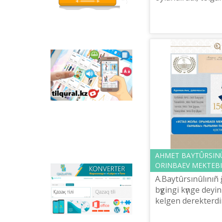
qızıqtı tapsırmalar men
Bіrіnšіden, olar bү
qazaq tіlіndegі otandıq
qasiet-qadіrіmіzdі
animaciяlıq filьmder
ornalastırılğan.
salıstıra...
Tilqural.kz –
memlekettіk tіldі
deñgeylep үyrenuge
arnalğan veb-servis.
Saytta A1 deñgeyі
boyınša žaña âlіpbi
men emle ereželerіn
žazu, oqudı
meñgertuge arnalğan
onlayn kurs
ornalastırılğan.
AHMET BAYTÛRSINÛ
ORINBAEV MEKTEBІ
Qazlatyn.kz –
A.Baytûrsınûlını
mâtіnderdі kirilden
bүgіngі kүnge deyі
latınğa žâne töte
kelgen derekterdіñ
žazuğa onlayn tүrde
Qostanay uezі Meñ
sâykestendіretіn
köpfunkcionaldı