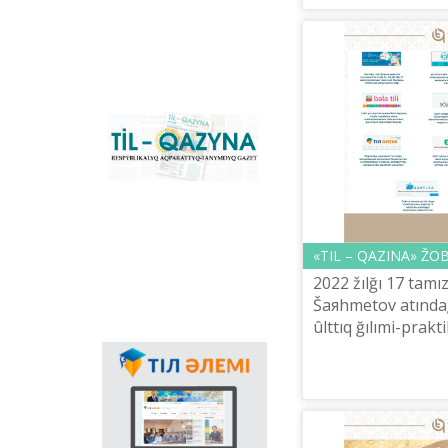
Orınbaev mektebіn
konverter žâne
Âulie...
Qazaqstandağı latın
grafikasına köšu
үderіsіn sүyemeldeytіn
negіzgі ûlttıq portal.
Konverter
bağdarlamasınıñ
«Til-Qazyna»
Windows-qa arnalğan
respublikalıq
offline-nûsqasın, MS
aqparattıq-tanımdıq
Office paketіne
gazetі
arnalğan qosımšalardı,
plaginderdі žâne
Android, iOS
platformalarına
«TІL – QAZINA» ŽO
arnalğan mobilьdі
2022 žılğı 17 tamız
qosımšaların žүktep
aluğa boladı.
Šaяhmetov atındağ
ûlttıq ğılımi-prakti
Aqparattıq tehno
Memlekettіk tіldіñ
basšısı Möldіr Baqı
qoldanıs aяsınıñ
keñeюіnde ğalamtor
arqılı tіldі
nasihattaudıñ mañızı