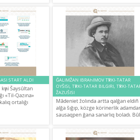
degі qızmetі.
BASI START ALDI
ĞALIMŽAN IBRAҺIMOV TҮRKI-TATAR
OYŠISI, TҮRKI-TATAR BILGIRІ, TҮRKI-TATA
 kүnі Šaysûltan
ŽAZUŠISI
ı «Tіl-Qazına»
Mâdeniet žolında artta qalğan eldіñ
kalıq ortalığı
alğa šığıp, közge körіnerlіk adamdar
logiя basqarmasınıñ
sausaqpen ğana sanarlıq boladı. Bûl
tqızı qatısqan «Tі...
bіr. Ekіnšіden, onday adamdardıñ öz
halqınan arttırıp, іsіnіñ n...