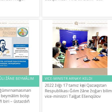
gіngі bolmısımızdı,
eresekterge arnalğan halıqaralıq tіl
 sol kezben
aptalığı ûyımdastırdı. Šaranıñ
maqsatı:...
LI ŽÂNE BEYMÂLІM
VICE-MINISTR ARNAYI KELDІ
2022 žılğı 17 tamız kүnі Qazaqstan
ñ ğûmırnamasınan
Respublikası Ğılım žâne žoğarı bіlіm
n beymâlіm bolıp
vice-ministrі Talğat Ešenqûlov
 bіrі – ûstazdıñ
Š.Šaяhmetov atındağı «Tіl-Qazına»
dіğara bolısındağı
ûlttıq ğılımi-praktikalıq ortalığınıñ ...