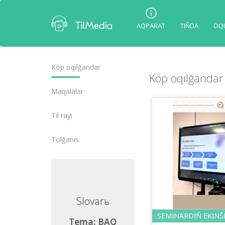
AQPARAT
TIÑDA
OQI
Köp oqılğandar
Köp oqılğandar
Maqalalar
Tіl rayı
Tolğanıs
lovarь
Slovarь
SEMINARDIÑ EKІNŠІ 
ma: BAQ
Tema: BAQ