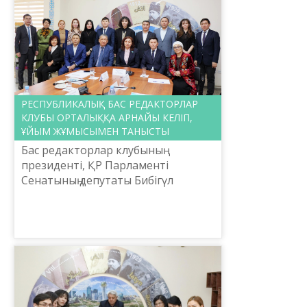
РЕСПУБЛИКАЛЫҚ БАС РЕДАКТОРЛАР
КЛУБЫ ОРТАЛЫҚҚА АРНАЙЫ КЕЛІП,
ҰЙЫМ ЖҰМЫСЫМЕН ТАНЫСТЫ
Бас редакторлар клубының
президенті, ҚР Парламенті
Сенатының депутаты Бибігүл
Жексенбай бастаған клуб мүшелері
ғылыми-әдістемелік және
мемлекеттік тілді цифрландыру
бағытындағ...