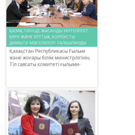
ҚАЗАҚ ТІЛІНДЕ ЖАСАНДЫ ИНТЕЛЛЕКТ
ҚҰРУ ЖӘНЕ ҰЛТТЫҚ КОРПУСТЫ
ДАМЫТУ МӘСЕЛЕЛЕРІ ТАЛҚЫЛАНДЫ
Қазақстан Республикасы Ғылым
және жоғары білім министрлігінің
Тіл саясаты комитеті ғылыми-
зерттеу институттарының жоғары
оқу орындарының директорлары,
проректорларымен, ғалымд...