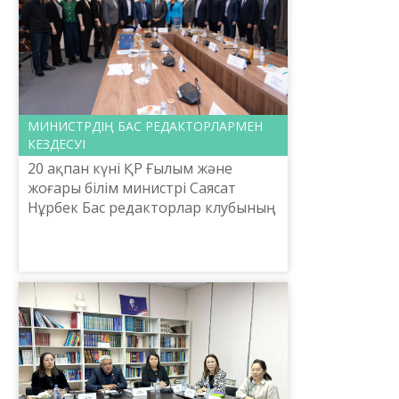
МИНИСТРДІҢ БАС РЕДАКТОРЛАРМЕН
КЕЗДЕСУІ
20 ақпан күні ҚР Ғылым және
жоғары білім министрі Саясат
Нұрбек Бас редакторлар клубының
мүшелерімен еркін форматта
кездесу өткізді. Отандық ақпарат
кеңістігіндегі белді бұқар...