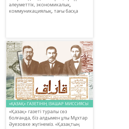
әлеуметтік, экономикалық,
коммуникациялық, тағы басқа
салалық бағыттардағы сайттарсыз
елестете алмайтын болдық. Кез
келген мәселе бойынша көле...
«ҚАЗАҚ» ГАЗЕТІНІҢ ІЗАШАР МИССИЯСЫ
«Қазақ» газеті туралы сөз
болғанда, біз алдымен ұлы Мұхтар
Әуезовке жүгінеміз. «Қазақтың