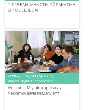
ТІЛГЕ БАЙЛАНЫСТЫ ОЙЛАНАТЫН
БІР МӘСЕЛЕ БАР
Ұлттық LLM үшін қор жинау
мақсатындағы кездесу өтті
Ұлттық LLM үшін қор жинау
мақсатындағы кездесу өтті