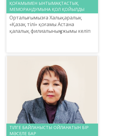
ҚОҒАМЫМЕН ЫНТЫМАҚТАСТЫҚ
МЕМОРАНДУМЫНА ҚОЛ ҚОЙЫЛДЫ
Орталығымызға Халықаралық
«Қазақ тілі» қоғамы Астана
қалалық филиалының ұжымы келіп
әріптестік кездесу өткізді. Екі
мекеме арасындағы
ынтымақтастық меморандумына
қол қойылды.
ТІЛГЕ БАЙЛАНЫСТЫ ОЙЛАНАТЫН БІР
МӘСЕЛЕ БАР