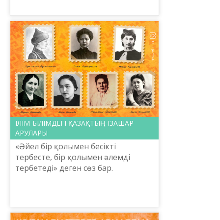
тәуелсіздік символы»
республикалық...
ІЛІМ-БІЛІМДЕГІ ҚАЗАҚТЫҢ ІЗАШАР
АРУЛАРЫ
«Әйел бір қолымен бесікті
тербесте, бір қолымен әлемді
тербетеді» деген сөз бар.
Халықаралық әйелдер күні
қарсаңында қазақтан шыққан тұңғыш
кәсіби әйел-мамандар, ғылым-білім
с...