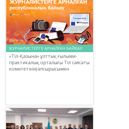
ЖУРНАЛИСТЕРГЕ АРНАЛҒАН БАЙҚАУ
«Тіл-Қазына» ұлттық ғылыми-
практикалық орталығы Тіл саясаты
комитетінің тапсырысымен
журналистерге арналған дәстүрлі
«Мемлекеттік тіл және БАҚ»
республикалық байқауын
жариялай...