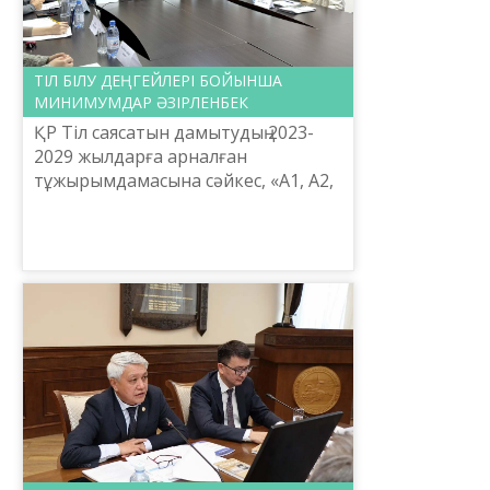
ТІЛ БІЛУ ДЕҢГЕЙЛЕРІ БОЙЫНША
МИНИМУМДАР ӘЗІРЛЕНБЕК
ҚР Тіл саясатын дамытудың 2023-
2029 жылдарға арналған
тұжырымдамасына сәйкес, «А1, А2,
В1, В2, С1 деңгейлері бойынша
лексикалық және грамматикалық
минимумдар әзірлеу» жобасы б...