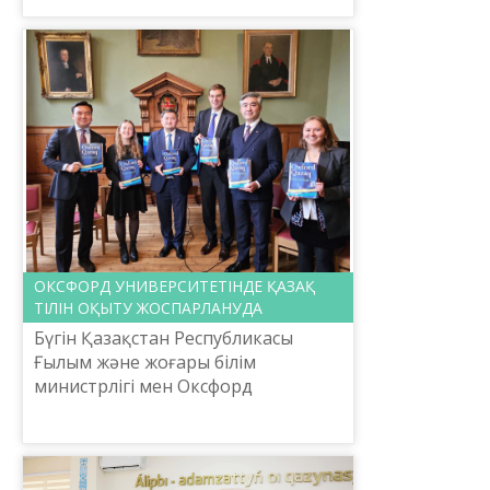
СӨЙЛЕТКЕН ОҚУШЫ
ОКСФОРД УНИВЕРСИТЕТІНДЕ ҚАЗАҚ
ТІЛІН ОҚЫТУ ЖОСПАРЛАНУДА
Бүгін Қазақстан Республикасы
Ғылым және жоғары білім
министрлігі мен Оксфорд
университеті арасында өзара
ынтымақтастық келісімге қол
қойылып, соған сәйкес Оксфорд
университеті...