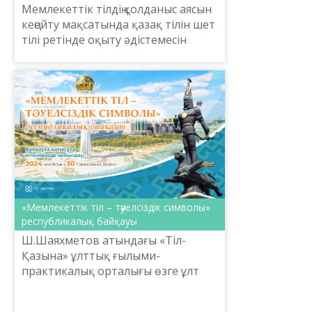
Мемлекеттік тілдің қолданыс аясын
кеңейту мақсатында қазақ тілін шет
тілі ретінде оқыту әдістемесін
қалыптастыру, шетелдік азаматтар
тарапынан сұраныстың артуына
байланысты қа...
«Мемлекеттік тіл – тәуелсіздік символы»
республикалық байқауы
Ш.Шаяхметов атындағы «Тіл-
Қазына» ұлттық ғылыми-
практикалық орталығы өзге ұлт
өкілдері арасында дәстүрлі өтіп
келе жатқан «Мемлекеттік тіл –