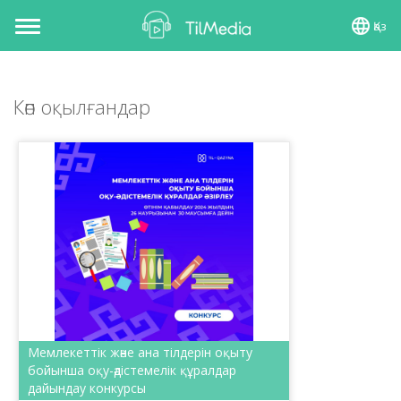
Қаз
Toggle
navigation
Көп оқылғандар
Мемлекеттік және ана тілдерін оқыту
бойынша оқу-әдістемелік құралдар
дайындау конкурсы