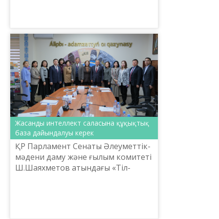
Жасанды интеллект саласына құқықтық
база дайындалуы керек
ҚР Парламент Сенаты Әлеуметтік-
мәдени даму және ғылым комитеті
Ш.Шаяхметов атындағы «Тіл-
Қазына» ұлттық ғылыми-
практикалық орталығына арнайы
келіп, мемлекеттік тілді
цифрланды...