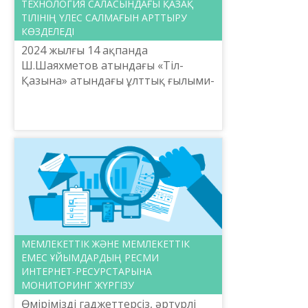
ТЕХНОЛОГИЯ САЛАСЫНДАҒЫ ҚАЗАҚ
ТІЛІНІҢ ҮЛЕС САЛМАҒЫН АРТТЫРУ
КӨЗДЕЛЕДІ
2024 жылғы 14 ақпанда
Ш.Шаяхметов атындағы «Тіл-
Қазына» атындағы ұлттық ғылыми-
практикалық орталығының Бас
директоры Мақпал Жұмабай ҚР
Ғылым және жоғары білім
министрлігінің к...
МЕМЛЕКЕТТІК ЖӘНЕ МЕМЛЕКЕТТІК
ЕМЕС ҰЙЫМДАРДЫҢ РЕСМИ
ИНТЕРНЕТ-РЕСУРСТАРЫНА
МОНИТОРИНГ ЖҮРГІЗУ
Өмірімізді гаджеттерсіз, әртүрлі