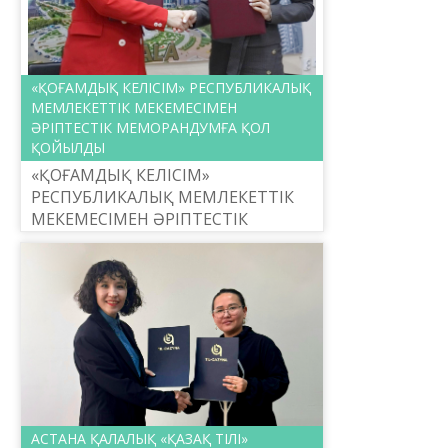
«ҚОҒАМДЫҚ КЕЛІСІМ» РЕСПУБЛИКАЛЫҚ
МЕМЛЕКЕТТІК МЕКЕМЕСІМЕН
ӘРІПТЕСТІК МЕМОРАНДУМҒА ҚОЛ
ҚОЙЫЛДЫ
«ҚОҒАМДЫҚ КЕЛІСІМ»
РЕСПУБЛИКАЛЫҚ МЕМЛЕКЕТТІК
МЕКЕМЕСІМЕН ӘРІПТЕСТІК
МЕМОРАНДУМҒА ҚОЛ ҚОЙЫЛДЫ
АСТАНА ҚАЛАЛЫҚ «ҚАЗАҚ ТІЛІ»