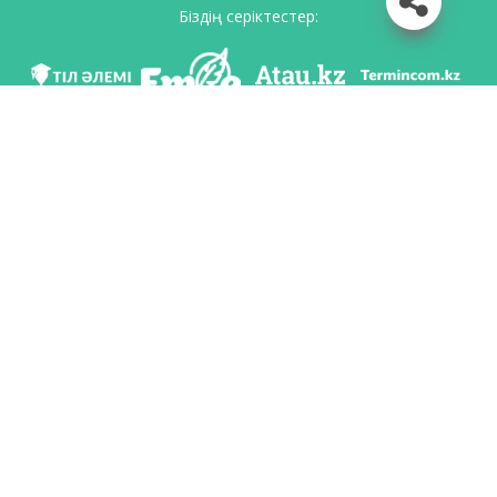
Біздің серіктестер:
Біз әлеуметттік желілерде
Қосымшаны жүктеу
Қазақстан Республикасының Білім және ғылым министрлігі Тіл саясаты
комитетінің тапсырмасы бойынша Шайсұлтан Шаяхметов атындағы «Тіл-
Қазына» ұлттық ғылыми-практикалық орталығы тарапынан әзірленді.