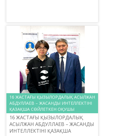
еңкейген кәрі, еңбектеген жасына
түгелімен ой түсіріп, өлім
ұйқысынан оятып, жансыз де...
16 ЖАСТАҒЫ ҚЫЗЫЛОРДАЛЫҚ АСЫЛЖАН
АБДУЛЛАЕВ – ЖАСАНДЫ ИНТЕЛЛЕКТІНІ
ҚАЗАҚША СӨЙЛЕТКЕН ОҚУШЫ
16 ЖАСТАҒЫ ҚЫЗЫЛОРДАЛЫҚ
АСЫЛЖАН АБДУЛЛАЕВ – ЖАСАНДЫ
ИНТЕЛЛЕКТІНІ ҚАЗАҚША