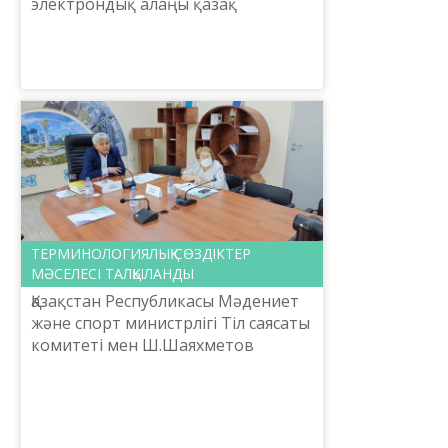
электрондық алаңы қазақ
терминологиясын жетілдіруге
бағытталған ұлттық
терминологиялық қорды
толықтыруды көздейтін кешен.
Қазақ ...
ТЕРМИНОЛОГИЯЛЫҚ СӨЗДІКТЕР
МӘСЕЛЕСІ ТАЛҚЫЛАНДЫ
Қазақстан Республикасы Мәдениет
және спорт министрлігі Тіл саясаты
комитеті мен Ш.Шаяхметов
атындағы «Тіл-Қазына» ұлттық
ғылыми-практикалық орталығы
«Терминологиялық сөздіктер...