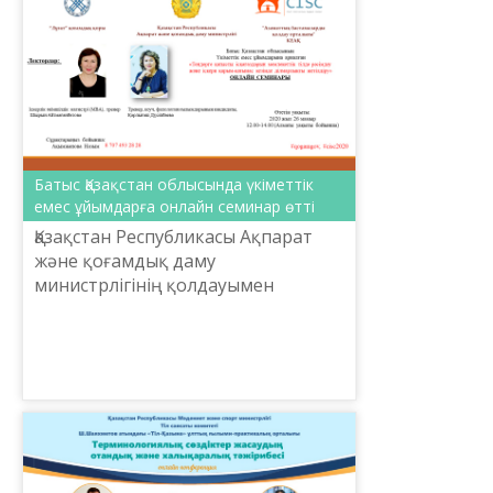
Батыс Қазақстан облысында үкіметтік
емес ұйымдарға онлайн семинар өтті
Қазақстан Республикасы Ақпарат
және қоғамдық даму
министрлігінің қолдауымен
«Лұғат» қоғамдық қоры 26 мамыр
күні Батыс Қазақстан облысының
үкіметтік емес ұйымдарына
арналған «Т...