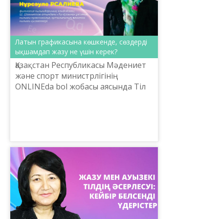
Латын графикасына көшкенде, сөздерді
ықшамдап жазу не үшін керек?
Қазақстан Республикасы Мәдениет
және спорт министрлігінің
ONLINEda bol жобасы аясында Тіл
саясаты комитетінің
тапсырмасымен Шайсұлтан
Шаяхметов атындағы «Тіл-Қазына»
ұлттық ғы...