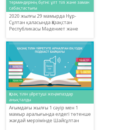
терминдерінің бүгіні: ұлт тілі және заман
сабақтастығы
2020 жылғы 29 мамырда Нұр-
Сұлтан қаласында Қазақстан
Республикасы Мәдениет және
спорт министрлігі Тіл саясаты
комитеті Шайсұлтан Шаяхметов
атындағы «Тіл-Қазына» ұлттық
ғылыми-...
Қазақ тілін үйретуші жеңімпаздар
анықталды
Ағымдағы жылғы 1 сәуір мен 1
мамыр аралығында елдегі төтенше
жағдай мерзімінде Шайсұлтан
Шаяхметов атындағы «Тіл-Қазына»