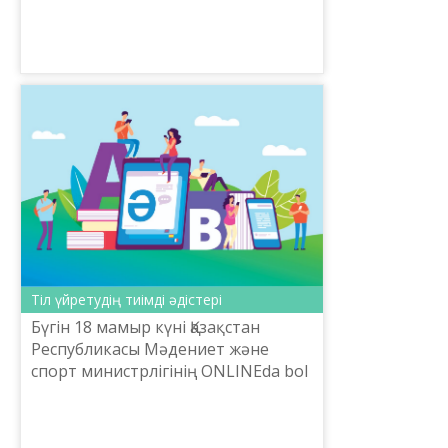
ұлттық ғылыми-практикалық
орталығы ұйымдастырған «Қаза...
Тіл үйретудің тиімді әдістері
Бүгін 18 мамыр күні Қазақстан
Республикасы Мәдениет және
спорт министрлігінің ONLINEda bol
жобасы аясында Тіл саясаты
комитеті, Шайсұлтан Шаяхметов
атындағы «Тіл-Қазына» ұлтт...