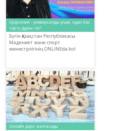
Орфоэпия - универсалды ұғым, одан бас
тарту дұрыс па?
Бүгін Қазақстан Республикасы
Мәдениет және спорт
министрлігінің ONLINEda bol
жобасы аясында Тіл саясаты
комитетінің тапсырмасымен
Шайсұлтан Шаяхметов атындағы
«Тіл-Қазына» ұлт...
Онлайн дәріс жалғасады