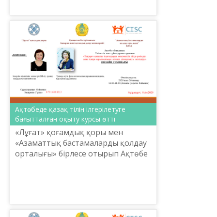
Ақтөбеде қазақ тілін ілгерілетуге
бағытталған оқыту курсы өтті
«Лұғат» қоғамдық қоры мен
«Азаматтық бастамаларды қолдау
орталығы» бірлесе отырып Ақтөбе
облысының үкіметтік емес
ұйымдар арасында мемлекеттік
тілді ілгерілетуге бағытталған о...