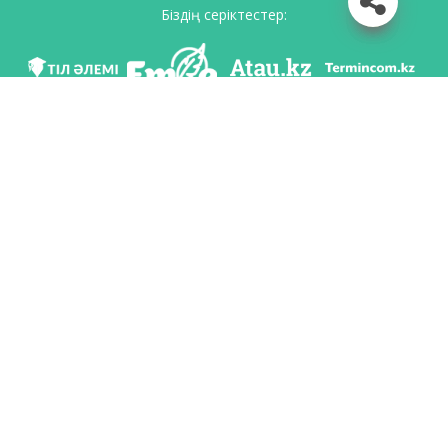
Біздің серіктестер:
Біз әлеуметттік желілерде
Қосымшаны жүктеу
Қазақстан Республикасының Білім және ғылым министрлігі Тіл саясаты
комитетінің тапсырмасы бойынша Шайсұлтан Шаяхметов атындағы «Тіл-
Қазына» ұлттық ғылыми-практикалық орталығы тарапынан әзірленді.