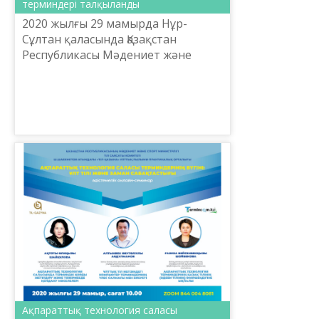
терминдері талқыланды
2020 жылғы 29 мамырда Нұр-
Сұлтан қаласында Қазақстан
Республикасы Мәдениет және
спорт министрлігі Тіл саясаты
комитеті Шайсұлтан Шаяхметов
атындағы «Тіл-Қазына» ұлттық
ғылыми-...
Ақпараттық технология саласы