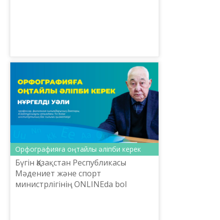
терминологиясының мазмұны мен
құрылымы» электрондық
алаңының техникалық
мүмкіндіктерін ж...
Орфографияға оңтайлы әліпби керек
Бүгін Қазақстан Республикасы
Мәдениет және спорт
министрлігінің ONLINEda bol
жобасы аясында Тіл саясаты
комитетінің тапсырысымен
Шайсұлтан Шаяхметов атындағы