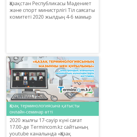
Қазақстан Республикасы Мәдениет
және спорт министрлігі Тіл саясаты
комитеті 2020 жылдың 4-6 мамыр
аралығында «ЖАҢА ӘЛІПБИ
НЕГІЗІНДЕГІ ҰЛТТЫҚ ЖАЗУДЫҢ
ЖАҢҒЫРУЫ» тақырыбындағы он...
Қазақ терминологиясына қатысты
онлайн-семинар өтті
2020 жылғы 17-сәуір күні сағат
17.00-де Termincom.kz сайтының
youtube каналында «Қазақ