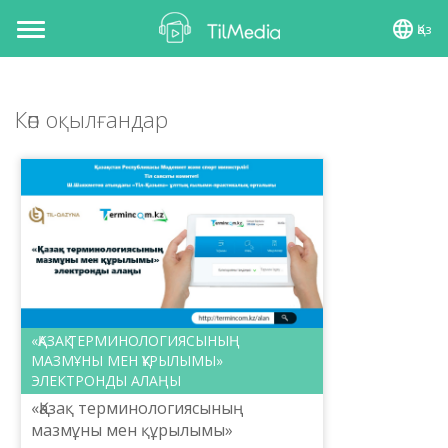
Қаз
Toggle
navigation
Көп оқылғандар
«ҚАЗАҚ ТЕРМИНОЛОГИЯСЫНЫҢ
МАЗМҰНЫ МЕН ҚҰРЫЛЫМЫ»
ЭЛЕКТРОНДЫ АЛАҢЫ
«Қазақ терминологиясының
мазмұны мен құрылымы»