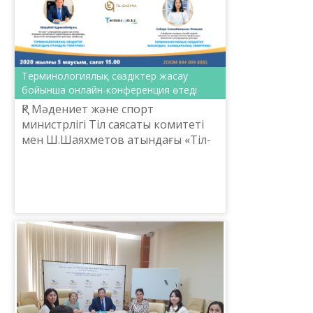
Терминологиялық сөздіктер жасау
бойынша онлайн-конференция өтеді
ҚР Мәдениет және спорт
министрлігі Тіл саясаты комитеті
мен Ш.Шаяхметов атындағы «Тіл-
Қазына» ұлттық ғылыми-
практикалық орталығы 2020
жылғы 5-маусым күні сағат 15.00-де
termin...