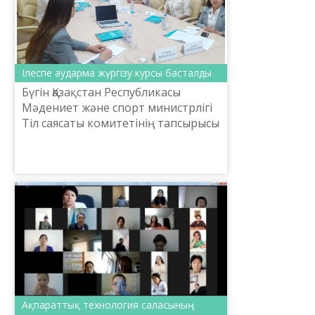
​Ілеспе аударма жүргізу курсы басталды
Бүгін Қазақстан Республикасы
Мәдениет және спорт министрлігі
Тіл саясаты комитетінің тапсырысы
бойынша «Ш.Шаяхметов атындағы
«Тіл-Қазына» ұлттық ғылыми-
практикалық орталығы» К...
Ақпараттық технология саласының