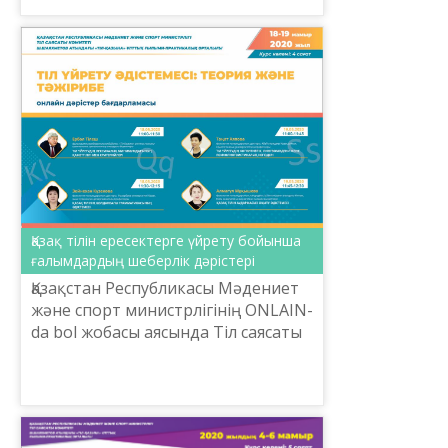
Қазақ тілін ересектерге үйрету бойынша
ғалымдардың шеберлік дәрістері
Қазақстан Республикасы Мәдениет
және спорт министрлігінің ONLAIN-
da bol жобасы аясында Тіл саясаты
комитетінің тапсырысымен
Шайсұлтан Шаяхметов атындағы
«Тіл-Қазына» ұлттық ғы...