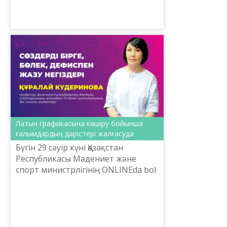
«Тіл-Қазына» ұлтт...
Латын графикасына көшіру бойынша
ғалымдардың дәрістері жалғасуда
Бүгін 29 сәуір күні Қазақстан
Республикасы Мәдениет және
спорт министрлігінің ONLINEda bol
жобасы аясында Тіл саясаты
комитетінің тапсырысымен
Шайсұлтан Шаяхметов атындағы
«Ті...