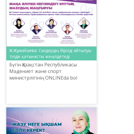
Ж.Жұмабаева: Сөздердің бірізді айтылуы
тілдік қатынасты жеңілдетеді
Бүгін Қазақстан Республикасы
Мәдениет және спорт
министрлігінің ONLINEda bol
жобасы аясында Тіл саясаты
комитетінің тапсырысымен
Шайсұлтан Шаяхметов атындағы
«Тіл-Қазына» ұлтт...