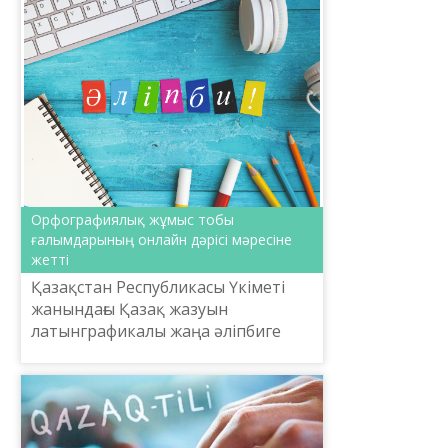
НЕГІЗІНДЕГІ ҰЛТТЫҚ ЖАЗУД...
Орфографиялық жұмыс тобы
ғалымдарының онлайн дәрісі мәресіне
жетті
Қазақстан Республикасы Үкіметі
жанындағы Қазақ жазуын
латынграфикалы жаңа әліпбиге
көшіру жөніндегі Ұлттық
комиссияның Орфографиялық
жұмыс тобы ғалымдары өткізген 5
күндік онл...