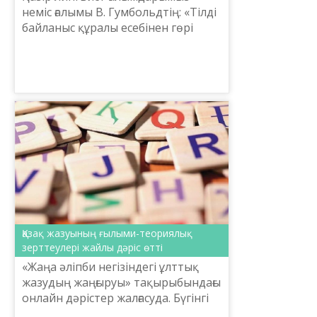
неміс ғалымы В. Гумбольдтің: «Тілді
байланыс құралы есебінен гөрі
тағдыр мен пешене ретінде қарау
керек»,-деген сөзін жиі еске алып
жүр. Себебі, ға...
Қазақ жазуының ғылыми-теориялық
зерттеулері жайлы дәріс өтті
«Жаңа әліпби негізіндегі ұлттық
жазудың жаңғыруы» тақырыбындағы
онлайн дәрістер жалғасуда. Бүгінгі
дәрісті Ахмет Байтұрсынұлы