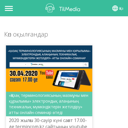
Қаз
Toggle
navigation
Көп оқылғандар
«Қазақ терминологиясының мазмұны мен
құрылымы» электрондық алаңының
техникалық мүмкіндіктерін жетілдіру»
атты онлайн-семинар өтеді
2020 жылғы 30-сәуір күні сағат 17.00-
де termincom.kz сайтының youtube