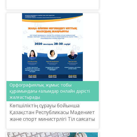
жазудың жаң...
Орфографиялық жұмыс тобы
құрамындағы ғалымдар онлайн дәрісті
жалғастырады
Көпшіліктің сұрауы бойынша
Қазақстан Республикасы Мәдениет
және спорт министрлігі Тіл саясаты
комитеті 2020 жылдың 28-30 сәуір
аралығында «ЖАҢА ӘЛІПБИ