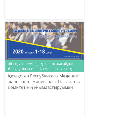
атындағы Тіл білімі институтының
бас ғылыми қызме...
«Қазақы терминдерді халық жасайды»
байқауының онлайн марапаты өтеді
Қазақстан Республикасы Мәдениет
және спорт министрлігі Тіл саясаты
комитетінің ұйымдастыруымен
«Ш.Шаяхметов атындағы «Тіл-
Қазына» ұлттық ғылыми-
практикалық орталығы» 1-20 сәуі...