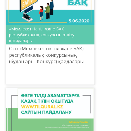
«Мемлекеттік тіл және БАҚ»
республикалық конкурсын өткізу
қағидалары
Осы «Мемлекеттік тіл және БАҚ»
республикалық конкурсының
(бұдан әрі – Конкурс) қағидалары
(бұдан әрі – Қағида) Қазақстан
Республикасының Байланыс және
ақпарат қызметкерлерінің...