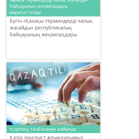
байқауының жеңімпаздары
марапатталды
Бүгін «Қазақы терминдерді халық
жасайды» республикалық
байқауының жеңімпаздары
марапатталды.
Ң әрпінің таңбалануы жайында
Қазір лингвист ғалымдарымыз