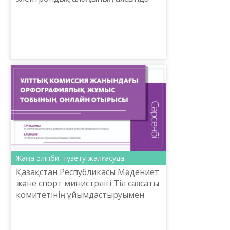
2020 жылғы 17-сәуір күні сағат 15.00-
де Termincom.kz сайтының youtube
каналында «Termincom.kz сайты...
Жаңа әліпби: түзету жалғасуда
Қазақстан Республикасы Мәдениет
және спорт министрлігі Тіл саясаты
комитетінің ұйымдастыруымен
2020 жылғы 15 сәуірде Ұлттық
комиссия жанындағы
Орфографиялық жұмыс тобының