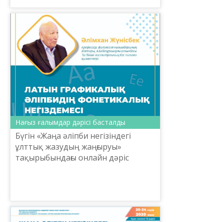
Нағыз ғалымдар дәрісі басталды
Бүгін «Жаңа әліпби негізіндегі
ұлттық жазудың жаңғыруы»
тақырыбындағы онлайн дәріс
басталды. Қазақстан Республикасы
Мәдениет және спорт
министрлігінің ONLAINda bol
жобасы аясы...