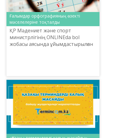
Ғалымдар орфографияның өзекті
мәселелеріне тоқталды
ҚР Мәдениет және спорт
министрлігінің ONLINEda bol
жобасы аясында ұйымдастырылған
«Жаңа әліпби негізіндегі ұлттық
жазудың жаңғыруы» онлайн
дәрісінің бүгін бесінші және
алтыншы...
​«Қазақы терминдерді халық жасайды»