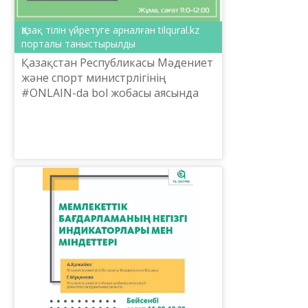
Қазақ тілін үйретуге арналған tilqural.kz
порталы таныстырылды
Қазақстан Республикасы Мәдениет
және спорт министрлігінің
#ONLAIN-da bol жобасы аясында
ұйымдастырылған «Мемлекеттік
тілді жетілдіру» онлайн курсының
бүгінгі саны Tilqural.kz ...