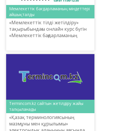
Мемлекеттік бағдарламаның міндеттері
айшықталды
«Мемлекеттік тілді жетілдіру»
тақырыбындағы онлайн курс бүгін
«Мемлекеттік бағдарламаның
негізгі индикаторлары мен
міндеттері» тақырыбында өтті.
Termincom.kz сайтын жетілдіру жайы
талқыланады
«Қазақ терминологиясының
мазмұны мен құрылымы»
электрондық алаңының аясында