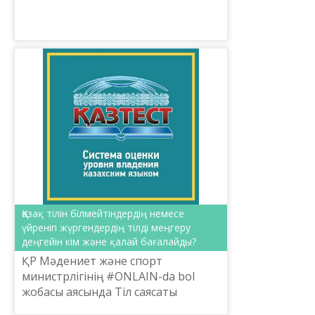
кеңе...
Қазақ тілін білмейтіндердің немесе
үйреніп жүргендердің тілді меңгеру
деңгейін кім және қалай бағалайды?
ҚР Мәдениет және спорт
министрлігінің #ONLAIN-da bol
жобасы аясында Тіл саясаты
комитетінің тапсырысымен «Тіл-