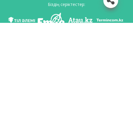
Біздің серіктестер:
Біз әлеуметттік желілерде
Қосымшаны жүктеу
Қазақстан Республикасының Білім және ғылым министрлігі Тіл саясаты
комитетінің тапсырмасы бойынша Шайсұлтан Шаяхметов атындағы «Тіл-
Қазына» ұлттық ғылыми-практикалық орталығы тарапынан әзірленді.