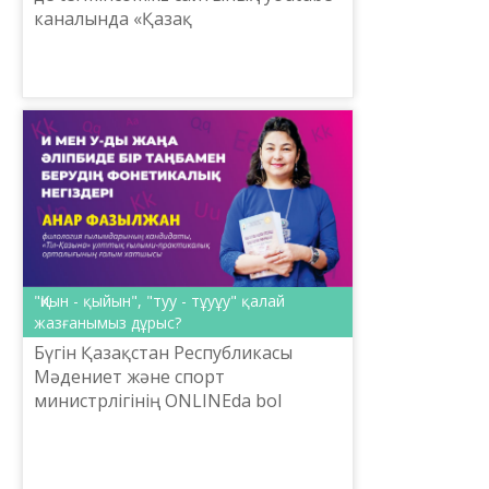
каналында «Қазақ
терминологиясының мазмұны мен
құрылымы» электрондық
алаңының техникалық
мүмкіндіктерін ж...
"Қиын - қыйын", "туу - тұуұу" қалай
жазғанымыз дұрыс?
Бүгін Қазақстан Республикасы
Мәдениет және спорт
министрлігінің ONLINEda bol
жобасы аясында Тіл саясаты
комитетінің ұйымдастыруымен
«Жаңа әліпби негізіндегі ұлттық