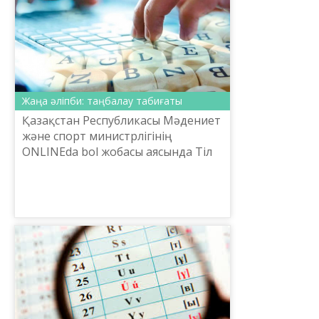
Жаңа әліпби: таңбалау табиғаты
Қазақстан Республикасы Мәдениет
және спорт министрлігінің
ONLINEda bol жобасы аясында Тіл
саясаты комитетінің
тапсырысымен Ұлттық
комиссияның Орфографиялық
жұмыс тобы ғалымдар...