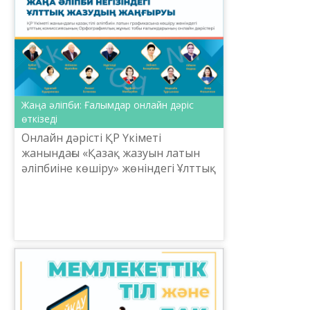
Жаңа әліпби: Ғалымдар онлайн дәріс
өткізеді
Онлайн дәрісті ҚР Үкіметі
жанындағы «Қазақ жазуын латын
әліпбиіне көшіру» жөніндегі Ұлттық
комиссияның Орфографиялық
жұмыс тобының ғалымдары оқиды.