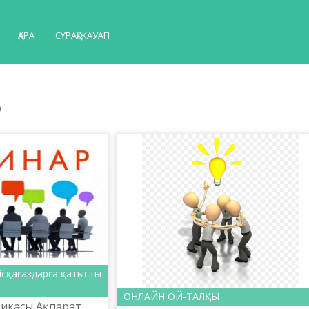
ҚАРА
СҰРАҚ-ЖАУАП
р
ісқағаздарға қатысты
ОНЛАЙН ОЙ-ТАЛҚЫ
ликасы Ақпарат