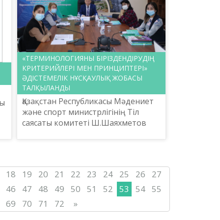
«ТЕРМИНОЛОГИЯНЫ БІРІЗДЕНДІРУДІҢ
КРИТЕРИЙЛЕРІ МЕН ПРИНЦИПТЕРІ»
ӘДІСТЕМЕЛІК НҰСҚАУЛЫҚ ЖОБАСЫ
ТАЛҚЫЛАНДЫ
Қазақстан Республикасы Мәдениет
ты
және спорт министрлігінің Тіл
саясаты комитеті Ш.Шаяхметов
атындағы «Тіл-Қазына» ұлттық
ғылыми-практикалық
орталығының ұйымдастыруымен
2020 жыл...
18
19
20
21
22
23
24
25
26
27
46
47
48
49
50
51
52
53
54
55
69
70
71
72
»