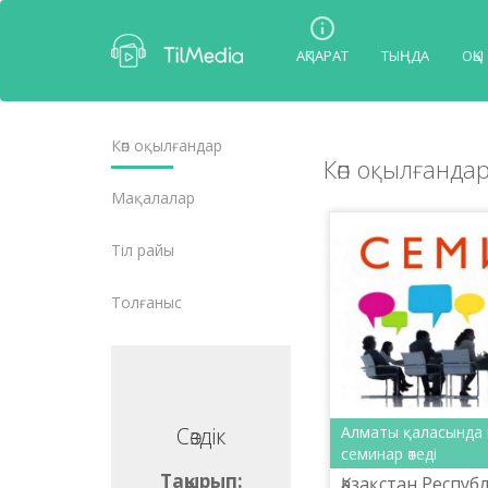
АҚПАРАТ
ТЫҢДА
ОҚЫ
Көп оқылғандар
Көп оқылғанда
Мақалалар
Тіл райы
Толғаныс
Алматы қаласында 
Сөздік
Сөздік
семинар өтеді
ақырып:
Тақырып:
Қазақстан Респуб