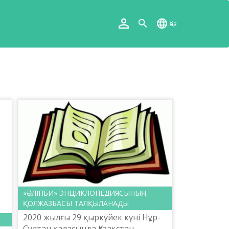
Қаз
«ӘЛІПБИ» ЭНЦИКЛОПЕДИЯСЫНЫҢ
ҚОЛЖАЗБАСЫ ТАЛҚЫЛАНАДЫ
2020 жылғы 29 қыркүйек күні Нұр-
Сұлтан қаласында Қазақстан