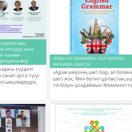
 тәжірибе мен
е негіздері және
і» ғылыми-
«ENGLISH GRAMMAR» ОҚУ ҚҰРАЛЫ
енциясы өтеді
ЖАРЫҚҚА ШЫҚТЫ
ындағы күрделі
«Адам өмірінің шегі бар, ал білімн
 санап арта түсуі
шегі жоқ. Мен бүгінгі ұрпақтың ү
елі шешімдердің
тіл білуін қолдаймын. Мемлекетті
етуде. Әсіресе
тіл – мемлекет құрушы ұлттың тілі
ындап отырған
ал орыс тілін білуі – ұлы байлық. А..
ы...