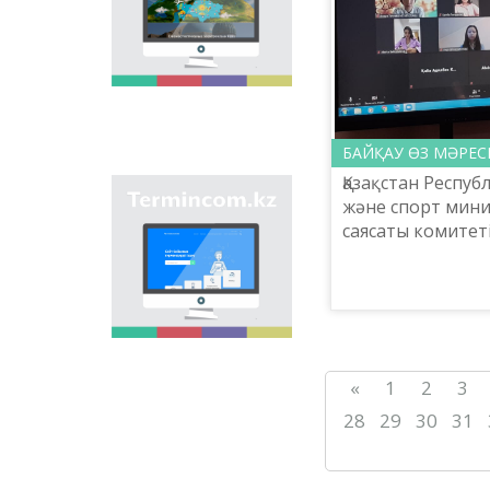
мақсаты - еліміздің
өңірлеріндегі көше,
елдімекен,
мекемелер мен түрлі
нысандарға берілген
атауларды жинақтап,
қазақ
ономастикасының
БАЙҚАУ ӨЗ МӘРЕСІ
біртұтас жүйесін жасау
Қазақстан Респу
арқылы
"Termincom.kz" сайты
және спорт минис
ономастикалық
- қазақ
атауларды
саясаты комите
терминологиясын
біріздендіру.
атындағы «Тіл-Қа
жүйелеуге,
ғылыми-практик
терминологиялық
қорды толықтыруға,
орталығының ұ
терминдерді және
«Қазақст...
атауларды қазақ
тілінің нормаларына
сәйкес реттеуге үлес
«
1
2
3
қосады. Осы мақсатты
орындау үшін сайтта
28
29
30
31
осы уақытқа дейін
терминдердің
барлығы қамтылған.