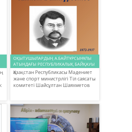
ОҚЫТУШЫЛАРДЫҢ А.БАЙТҰРСЫНҰЛЫ
АТЫНДАҒЫ РЕСПУБЛИКАЛЫҚ БАЙҚАУЫ
ің
Қазақстан Республикасы Мәдениет
ш
және спорт министрлігі Тіл саясаты
к
комитеті Шайсұлтан Шаяхметов
,
атындағы «Тіл-Қазына» ұлттық
.
ғылыми-практикалық орталығы
2020 жылғы 18 қыркүйек...