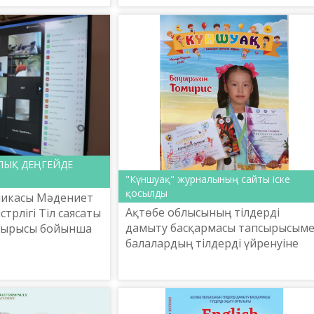
практикалық орталығы ұ...
...
ЛЫҚ ДЕҢГЕЙДЕ
"Күншуақ" журналының сайты іске
қосылды
бликасы Мәдениет
Ақтөбе облысының тілдерді
трлігі Тіл саясаты
дамыту басқармасы тапсырысым
псырысы бойынша
балалардың тілдерді үйренуіне
метов атындағы
ықпал ете отырып, сапалы білімге
тық ғылыми-
қол жеткізуін қамтамасыз ету, тіл
лығы а...
байлығын арттыру, ой-...