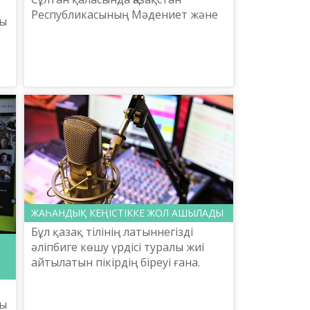
Республикасының Мәдениет және
ты
спорт министрлігі Тіл саясаты
комитеті Шайсұлтан Шаяхметов
атындағы «Тіл-Қазына» ұлтты...
ЖАҺАНДЫҚ КЕҢІСТІККЕ ЖОЛ АШЫЛАДЫ
Бұл қазақ тілінің латыннегізді
әліпбиге көшу үрдісі туралы жиі
айтылатын пікірдің біреуі ғана.
Қазіргі технологиялық, жаһандық
заманда Қазақстанның латын
ты
графикасын таңдауы – ...