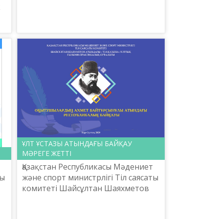
к
н
і»
ҰЛТ ҰСТАЗЫ АТЫНДАҒЫ БАЙҚАУ
МӘРЕГЕ ЖЕТТІ
Қазақстан Республикасы Мәдениет
ты
және спорт министрлігі Тіл саясаты
комитеті Шайсұлтан Шаяхметов
атындағы «Тіл-Қазына» ұлттық
ғылыми-практикалық орталығы