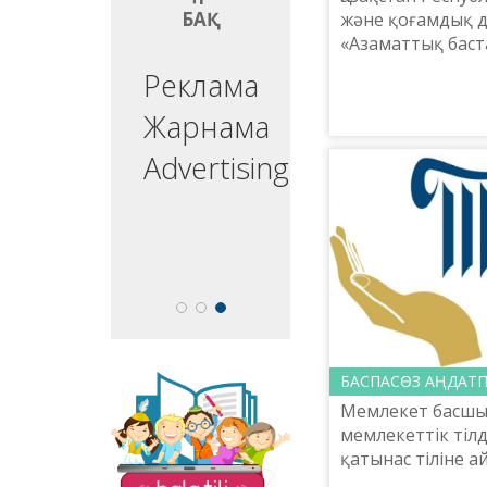
БАҚ
БАҚ
және қоғамдық д
«Азаматтық бас
орталығы» КЕАҚ 
ргізуші
Реклама
«Лұғат» қоғамды
айының ішінде Ал
едущий
Жарнама
esenter
Advertising
БАСПАСӨЗ АҢДАТ
«Balatili.kz» сайты
Мемлекет басш
бүлдіршіндеріміздің
мемлекеттік тіл
оқып, жазып, тіл
қатынас тіліне 
үйренулеріне
бағытталған. Мұнда
жүзеге асыру бағ