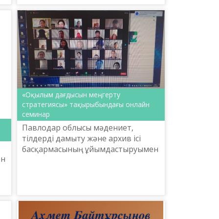
ұйымдастырған Оқытушыл...
«Оқылым дағдысын меңгерту
стратегиясы» тақырыбындағы онлайн
семинар
Павлодар облысы мәдениет,
тілдерді дамыту және архив ісі
басқармасының ұйымдастыруымен
ен
Қазақстан халқы тілдерінің күні
мерекесі және Қазақстан
Республикасындағы тіл саясатын і...