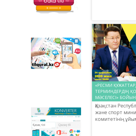
балаларға арналған
Республикасы М
қызықты тапсырмалар
спорт министрліг
мен қазақ тіліндегі
коми...
отандық
анимациялық
фильмдер
орналастырылған.
Tilqural.kz –
мемлекеттік тілді
деңгейлеп үйренуге
арналған веб-
сервис. Сайтта А1
деңгейі бойынша
жаңа әліпби мен
емле ережелерін
«РЕСМИ ҚҰЖАТТАРД
жазу, оқуды
ТЕРМИНДЕРДІҢ Қ
меңгертуге арналған
МӘСЕЛЕСІ» БОЙЫН
онлайн курс
Қазақстан Респу
орналастырылған.
және спорт минис
Qazlatyn.kz –
комитетінің ұй
мәтіндерді кирилден
«Ресми құжаттар
латынға және төте
жазуға онлайн түрде
терминдердің қо