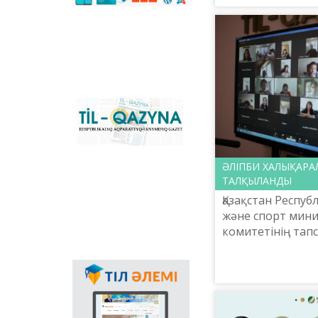
сәйкестендіретін
тақырыбында ҚР М
көпфункционалды
конвертер және
Қазақстандағы латын
графикасына көшу
үдерісін сүйемелдейтін
негізгі ұлттық портал.
Конвертер
бағдарламасының
«Til-Qazyna»
Windows-қа арналған
республикалық
offline-нұсқасын, MS
ақпараттық-танымдық
Office пакетіне
газеті
арналған
ӘЛІПБИ ХАЛЫҚАРА
қосымшаларды,
плагиндерді және
ТАЛҚЫЛАНДЫ
Android, iOS
Қазақстан Респу
платформаларына
және спорт минис
арналған мобильді
комитетінің та
қосымшаларын жүктеп
алуға болады.
Шайсұлтан Шаях
«Тіл-Қазына» ұлт
Мемлекеттік тілдің
практикалық орта
қолданыс аясының
кеңеюінде ғаламтор
арқылы тілді