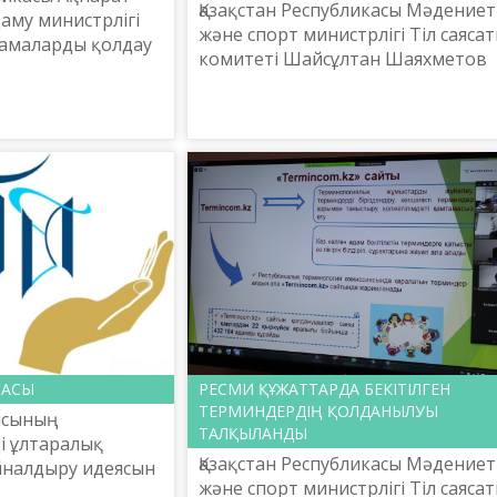
Қазақстан Республикасы Мәдениет
аму министрлігі
және спорт министрлігі Тіл саяса
тамаларды қолдау
комитеті Шайсұлтан Шаяхметов
тапсырысымен
атындағы «Тіл-Қазына» ұлттық
қ қоры қазан
ғылыми-практикалық орталығы
маты қалас...
2020 жылғы 29 қыркүйек...
ПАСЫ
РЕСМИ ҚҰЖАТТАРДА БЕКІТІЛГЕН
ТЕРМИНДЕРДІҢ ҚОЛДАНЫЛУЫ
ысының
ТАЛҚЫЛАНДЫ
ді ұлтаралық
Қазақстан Республикасы Мәдениет
айналдыру идеясын
және спорт министрлігі Тіл саяса
ытында Қазақстан