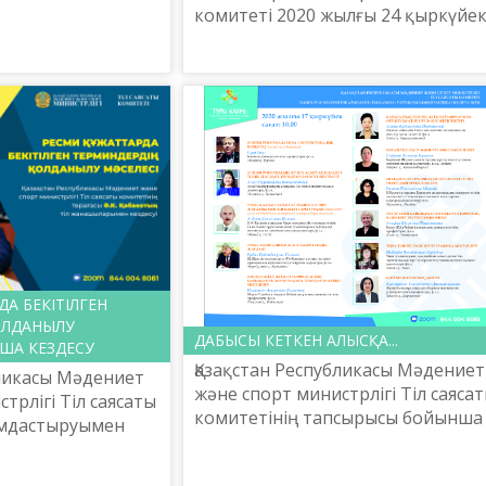
комитеті 2020 жылғы 24 қыркүйе
әдениет және
күні «Ресми құжаттарда бекітілге
і Тіл саясаты
терминдердің қолданылу мәселес
тақырыбын...
А БЕКІТІЛГЕН
ОЛДАНЫЛУ
ДАБЫСЫ КЕТКЕН АЛЫСҚА...
ША КЕЗДЕСУ
Қазақстан Республикасы Мәдениет
бликасы Мәдениет
және спорт министрлігі Тіл саяса
трлігі Тіл саясаты
комитетінің тапсырысы бойынша
ымдастыруымен
Шайсұлтан Шаяхметов атындағы
да бекітілген
«Тіл-Қазына» ұлттық ғылыми-
лданылу мәселесі»