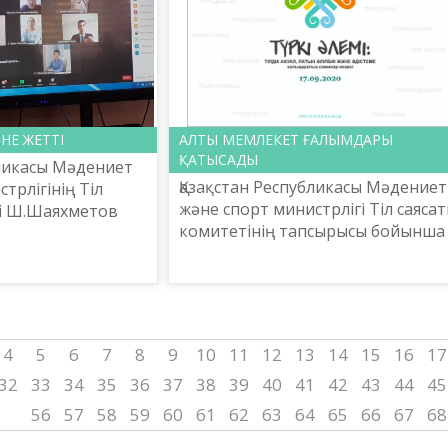
НЕ ЖЕТТІ
АЛТЫ МЕМЛЕКЕТ ҒАЛЫМДАРЫ
ҚАТЫСАДЫ
бликасы Мәдениет
Қазақстан Республикасы Мәдениет
трлігінің Тіл
және спорт министрлігі Тіл саяса
ті Ш.Шаяхметов
комитетінің тапсырысы бойынша
зына» ұлттық
Шайсұлтан Шаяхметов атындағы
алық
«Тіл-Қазына» ұлттық ғылыми-
йымдастыруымен
практикалық орталығы «...
4
5
6
7
8
9
10
11
12
13
14
15
16
17
32
33
34
35
36
37
38
39
40
41
42
43
44
45
56
57
58
59
60
61
62
63
64
65
66
67
68