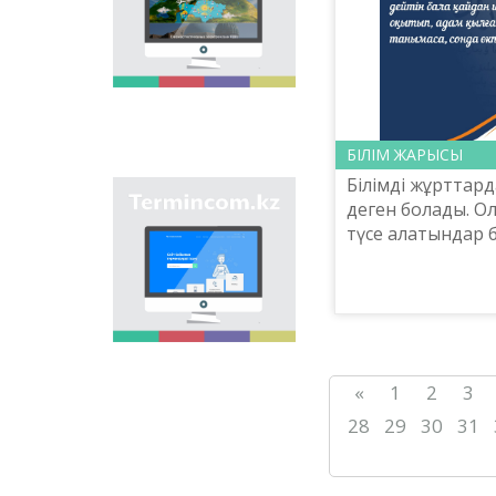
мақсаты - еліміздің
өңірлеріндегі көше,
елдімекен,
мекемелер мен түрлі
нысандарға берілген
атауларды жинақтап,
қазақ
ономастикасының
БІЛІМ ЖАРЫСЫ
біртұтас жүйесін жасау
Білімді жұрттард
арқылы
"Termincom.kz" сайты
деген болады. О
ономастикалық
- қазақ
атауларды
түсе алатындар б
терминологиясын
біріздендіру.
зейінділер. Оларғ
жүйелеуге,
жарысатындар б
терминологиялық
қорды толықтыруға,
обшестуалар. Бәйге
терминдерді және
атауларды қазақ
тілінің нормаларына
сәйкес реттеуге үлес
«
1
2
3
қосады. Осы мақсатты
орындау үшін сайтта
28
29
30
31
осы уақытқа дейін
терминдердің
барлығы қамтылған.