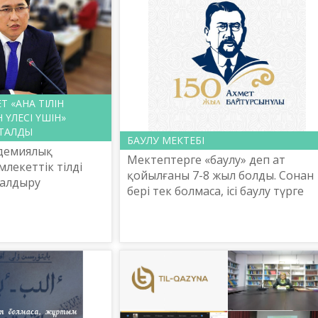
Т «АНА ТІЛІН
 ҮЛЕСІ ҮШІН»
СТАЛДЫ
БАУЛУ МЕКТЕБІ
адемиялық
Мектептерге «баулу» деп ат
лекеттік тілді
қойылғаны 7-8 жыл болды. Сонан
налдыру
бері тек болмаса, ісі баулу түрге
 дөңгелек үстел
айналған мектептер əлі аз. Көбіні
 ғылым министрі
ақ аты «баулуға» айналғанмен, ісі
товтің
бұрынғыша жүрі...