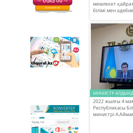
балаларға арналған
мемлекет қайратк
қызықты тапсырмалар
білімі мен әдеб
мен қазақ тіліндегі
негізін салушы, 
отандық
әліпбидің және 
анимациялық
фильмдер
авторы, ағартушы
орналастырылған.
Tilqural.kz –
мемлекеттік тілді
деңгейлеп үйренуге
арналған веб-
сервис. Сайтта А1
деңгейі бойынша
жаңа әліпби мен
емле ережелерін
жазу, оқуды
меңгертуге арналған
МИНИСТР АЛДЫНД
онлайн курс
2022 жылғы 4 ма
орналастырылған.
Республикасы Бі
Qazlatyn.kz –
министрі А.Айма
мәтіндерді кирилден
құрылымдық бөл
латынға және төте
ведомстволары, 
жазуға онлайн түрде