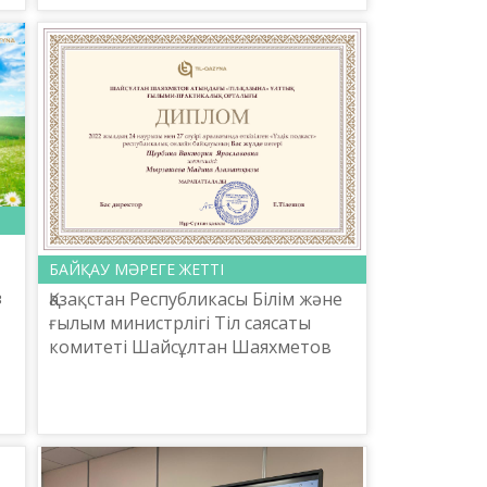
мәселені де шешу үшін оның қатп...
БАЙҚАУ МӘРЕГЕ ЖЕТТІ
з
Қазақстан Республикасы Білім және
ғылым министрлігі Тіл саясаты
комитеті Шайсұлтан Шаяхметов
.
атындағы «Тіл-Қазына» ұлттық
ғылыми-практикалық орталығы
ұйымдастырған «Үздік подк...