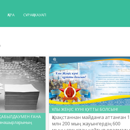
ҚАРА
СҰРАҚ-ЖАУАП
р
ҰЛЫ ЖЕҢІС КҮНІ ҚҰТТЫ БОЛСЫН!
 ҚАБЫЛДАУМЕН ҒАНА
Қазақстаннан майданға аттанған 1
жанашырларының
млн 200 мың жауынгердің 600
мыңы соғыстан қайтып оралмады