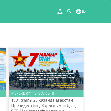
Қаз
МЕРЕКЕ ҚҰТТЫ БОЛСЫН!
1991 жылы 25 қазанда Қазақстан
Президентінің Жарлығымен Қазақ
.
ССР Мемлекеттік қорғаныс