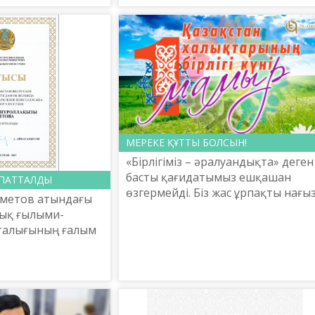
мемлекеттік тілдің көсегесін
 және Шымкент
көгертіп, мерейін үстем е...
МЕРЕКЕ ҚҰТТЫ БОЛСЫН!
«Бірлігіміз – әралуандықта» деген
басты қағидатымыз ешқашан
АПАТТАЛДЫ
өзгермейді. Біз жас ұрпақты нағы
метов атындағы
отаншыл азамат етіп
тық ғылыми-
тәрбиелеуіміз керек. Әсіресе,
талығының ғалым
азаматтарды кемсітуге, олардың ..
огия
кандидаты
лақызы Айтова
н...