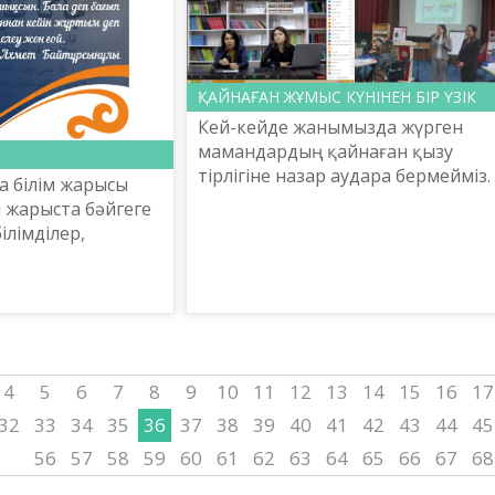
ҚАЙНАҒАН ЖҰМЫС КҮНІНЕН БІР ҮЗІК
Кей-кейде жанымызда жүрген
мамандардың қайнаған қызу
тірлігіне назар аудара бермейміз.
а білім жарысы
Міндетті жұмысына санап,
л жарыста бәйгеге
салғырттық танытатын да
ілімділер,
шығармыз. Бірақ, ұлт мүддесі
а бәйге тігіп,
жолындағы ...
ай адамдар иа
 тігу,...
4
5
6
7
8
9
10
11
12
13
14
15
16
17
32
33
34
35
36
37
38
39
40
41
42
43
44
45
56
57
58
59
60
61
62
63
64
65
66
67
68