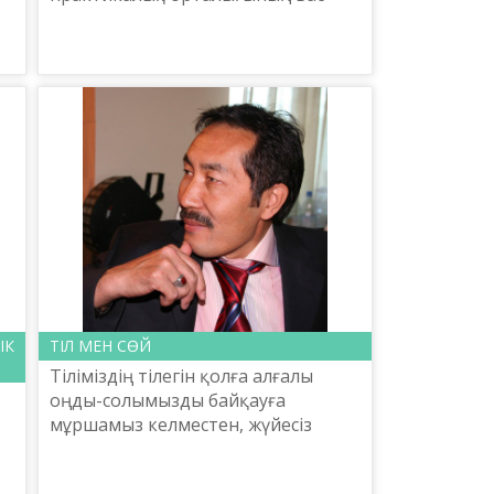
директоры, белгілі ғалым Ербол
Тілешов 4 мамыр күні Түркістан
облыстық теледидарының тікеле...
ІК
ТІЛ МЕН СӨЙ
Тіліміздің тілегін қолға алғалы
оңды-солымызды байқауға
мұршамыз келместен, жүйесіз
әрекетпен мәселенің мұхитында
н
малтып келе жатқандаймыз. Қай