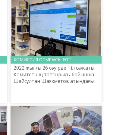
КОМИССИЯ ОТЫРЫСЫ ӨТТІ
2022 жылғы 26 сәуірде Тіл саясаты
Комитетінің тапсырысы бойынша
Шайсұлтан Шаяхметов атындағы
ң-
«Тіл-Қазына» ұлттық ғылыми-
практикалық орталығы ҚР
Үкіметінің 1998 жылғы 21 сәуірд...