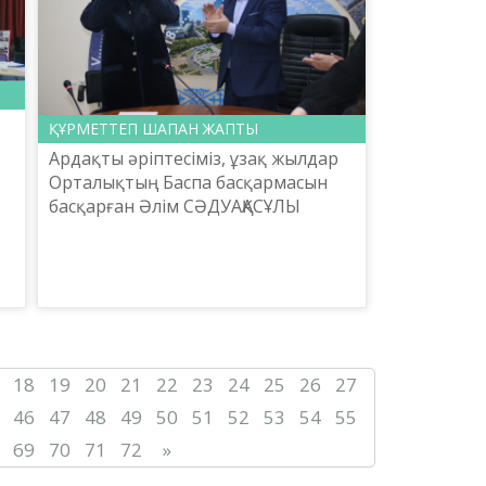
ҚҰРМЕТТЕП ШАПАН ЖАПТЫ
Ардақты әріптесіміз, ұзақ жылдар
Орталықтың Баспа басқармасын
басқарған Әлім СӘДУАҚАСҰЛЫ
жақында құрметті еңбек
демалысына шығып, Орталықтың
Бас директоры Ербол Тілешов ата-
ба...
18
19
20
21
22
23
24
25
26
27
46
47
48
49
50
51
52
53
54
55
69
70
71
72
»