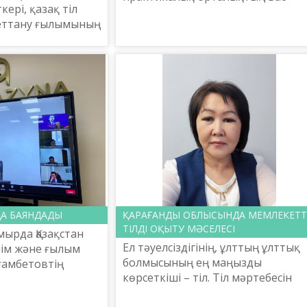
ері, қазақ тіл
директоры, белгілі ғалым Ербол
иеттану ғылымының
Тілешов Абайдың «Жидебай-
алғашқы ұлттық
Бөрілі» мемлекеттік тарихи-
тұңғыш «Әліппенің»
мәдени жә...
 ретін...
А БАЯНДАДЫ
ҚАРАҒАНДЫ ОБЛЫСЫНДА МЕМЛЕКЕТТ
ТІЛДІ ОҚЫТУ МӘСЕЛЕСІ
мырда Қазақстан
Ел тәуелсіздігінің, ұлттың ұлттық
лім және ғылым
болмысының ең маңызды
ғамбетовтің
көрсеткіші – тіл. Тіл мәртебесін
імшелері мен
көтеру үшін заңнамалық тұрғыда
облыстық, Нұр-