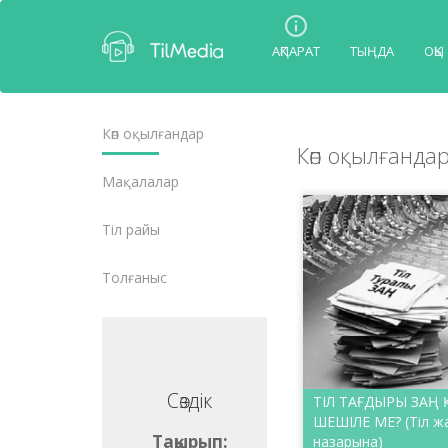
АҚПАРАТ
ТЫҢДА
ОҚЫ
Көп оқылғандар
Көп оқылғанда
Мақалалар
Тіл райы
Толғаныс
Сөздік
Сөздік
ТІЛ ТАҒДЫРЫ ЗАҢ
ШЕШІЛЕ МЕ? (Тіл 
ақырып:
Тақырып:
назарына)