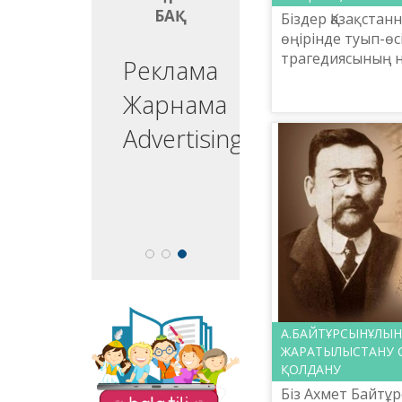
БАҚ
БАҚ
Біздер Қазақстан
өңірінде туып-өсі
трагедиясының не
ргізуші
Реклама
бастан өткерген,
едущий
Жарнама
келе жатқан буын
себептен сонау т
esenter
Advertising
«Balatili.kz» сайты
А.БАЙТҰРСЫНҰЛЫН
бүлдіршіндеріміздің
ЖАРАТЫЛЫСТАНУ 
оқып, жазып, тіл
ҚОЛДАНУ
үйренулеріне
Біз Ахмет Байтұ
бағытталған. Мұнда