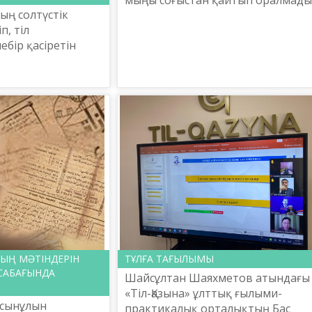
ның солтүстік
500-ден астам қазақстандық
п, тіл
жауынгер Кеңес Одағының Батыр
бір қасіретін
атанған болатын, оның 100...
 әлі де өткеріп
ның өкіліміз. Сол
оқсаныншы...
ЫҢ МӘТІНДЕРІН
ТҰЛҒА ТАҒЫЛЫМЫ
САБАҒЫНДА
Шайсұлтан Шаяхметов атындағы
«Тіл-Қазына» ұлттық ғылыми-
рсынұлын
практикалық орталықтың Бас