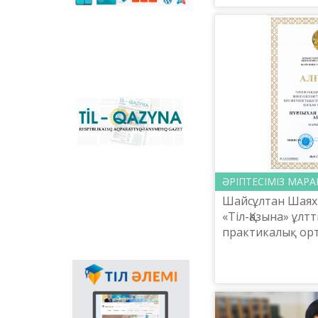
Сұлтан, Алматы
сәйкестендіретін
көпфункционалды
қал...
конвертер және
Қазақстандағы латын
графикасына көшу
үдерісін сүйемелдейтін
негізгі ұлттық портал.
Конвертер
бағдарламасының
«Til-Qazyna»
Windows-қа арналған
республикалық
offline-нұсқасын, MS
ақпараттық-танымдық
Office пакетіне
газеті
арналған
қосымшаларды,
плагиндерді және
ӘРІПТЕСІМІЗ МАР
Android, iOS
Шайсұлтан Шаях
платформаларына
«Тіл-Қазына» ұлт
арналған мобильді
практикалық ор
қосымшаларын жүктеп
алуға болады.
хатшысы, филол
ғылымдарының 
Мемлекеттік тілдің
Нұрлыхан Нұрол
қолданыс аясының
Тәуелсіз Қазақстан
кеңеюінде ғаламтор
арқылы тілді