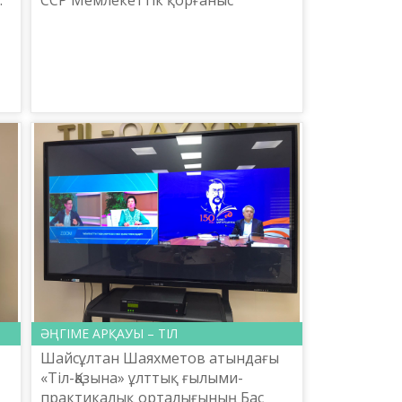
комитеті құрылды. 1992 жылғы 7
ы
мамырда Мемлекеттік қорғаныс
комитеті Қазақстан Республик...
ӘҢГІМЕ АРҚАУЫ – ТІЛ
Шайсұлтан Шаяхметов атындағы
«Тіл-Қазына» ұлттық ғылыми-
практикалық орталығының Бас