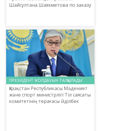
Шайсултана Шаяхметова по заказу
Комитета языковой политики
Министерства культуры и спорта
Республики Казахстан в целях
повышения к...
ПРЕЗИДЕНТ ЖОЛДАУЫН ТАЛҚЫЛАДЫ
Қазақстан Республикасы Мәдениет
және спорт министрлігі Тіл саясаты
комитетінің төрағасы Әділбек
Қабаның ұйымдастыруымен
Шайсұлтан Шаяхметов атындағы
«Тіл-Қазына» ұлттық ғылыми...