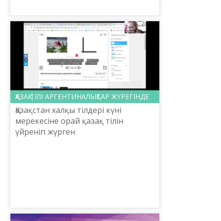
ҚАЗАҚ ТІЛІ АРГЕНТИНАЛЫҚТАР ЖҮРЕГІНДЕ
Қазақстан халқы тілдері күні
мерекесіне орай қазақ тілін
үйреніп жүрген
аргентиналықтармен ашық сабақ
өткізілді. Оған Аргентина
Республикасының Росарио
қаласында орналасқан Қа...