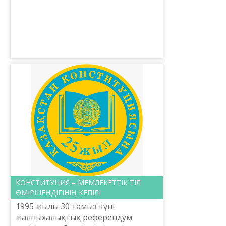
тағдырын халықтан блек қарау
мүмкін еме...
КОНСТИТУЦИЯ – МЕМЛЕКЕТТІК ТІЛ
ӨМІРШЕҢДІГІНІҢ КЕПІЛІ
1995 жылы 30 тамыз күні
жалпыхалықтық референдум