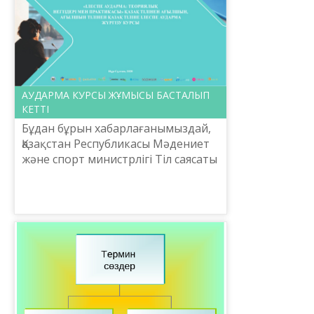
АУДАРМА КУРСЫ ЖҰМЫСЫ БАСТАЛЫП
КЕТТІ
Бұдан бұрын хабарлағанымыздай,
Қазақстан Республикасы Мәдениет
және спорт министрлігі Тіл саясаты
комитетінің тапсырысы бойынша
Шайсұлтан Шаяхметов атындағы
ілеспе аудармашыла...