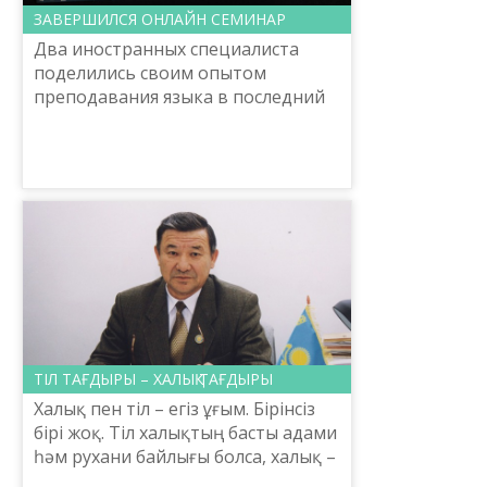
ЗАВЕРШИЛСЯ ОНЛАЙН СЕМИНАР
Два иностранных специалиста
поделились своим опытом
преподавания языка в последний
день международного онлайн-
семинара «Опытная площадка:
язык, методика, результат»,
организов...
ТІЛ ТАҒДЫРЫ – ХАЛЫҚ ТАҒДЫРЫ
Халық пен тіл – егіз ұғым. Бірінсіз
бірі жоқ. Тіл халықтың басты адами
һәм рухани байлығы болса, халық –
тілдің иесі. Сондықтан тілдің