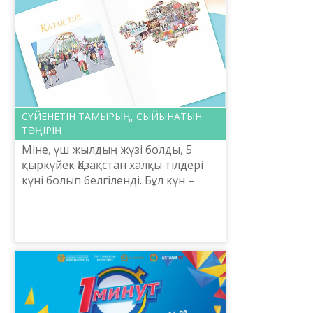
СҮЙЕНЕТІН ТАМЫРЫҢ, СЫЙЫНАТЫН
ТӘҢІРІҢ
Міне, үш жылдың жүзі болды, 5
қыркүйек Қазақстан халқы тілдері
күні болып белгіленді. Бұл күн –
«Ұлттың сақталуына да, жоғалуына
да себеп болатын нәрсенің ең
қуаттысы – тілі. ...