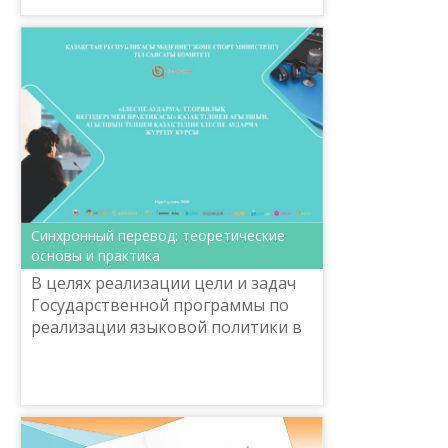
имени Шайсултана Шаяхметова
провели онлайн-...
Синхронный перевод: теоретические
основы и практика
В целях реализации цели и задач
Государственной программы по
реализации языковой политики в
Республике Казахстан на 2020-2025
годы Национальным научно-
практическим центром «Ті...