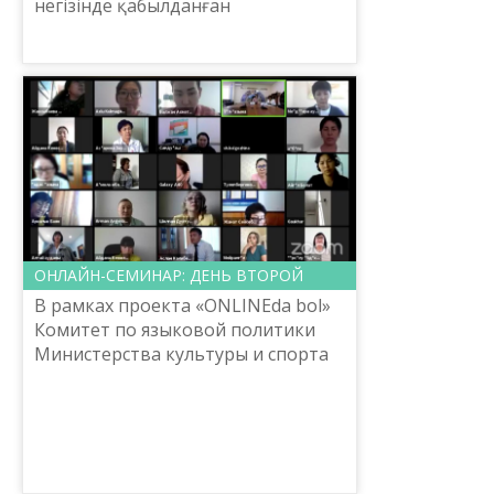
негізінде қабылданған
Конституцияда тұңғыш рет
«Қазақстан – ежелден келе жатқан
қазақ жерінде оның халқы
тарапынан құрылған ме...
ОНЛАЙН-СЕМИНАР: ДЕНЬ ВТОРОЙ
В рамках проекта «ONLINEda bol»
Комитет по языковой политики
Министерства культуры и спорта
Республики Казахстан,
Национальный научно-
практический центр «Тіл-Қазына»
имени Шай...