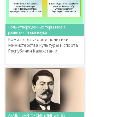
Роль утвержденных терминов в
развитии языка науки
Комитет языковой политики
Министерства культуры и спорта
Республики Казахстан и
Национальный научно-
практический центр «Тіл-Қазына»
имени Ш.Шаяхметова организует
10 сентября 2...
АХМЕТ БАЙТҰРСЫНҰЛЫНЫҢ ӨЗ