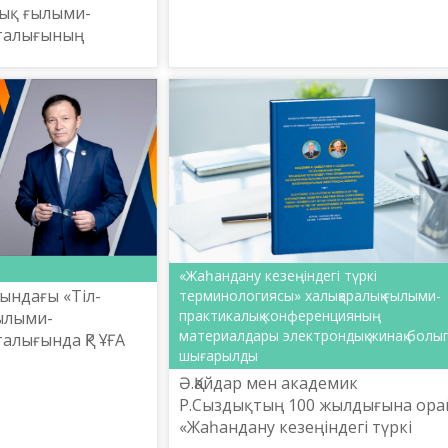
орталығының ғалымдары Ләйлә
тық ғылыми-
Демесінова мен Айгүл Орманова
талығының
Анкараға іс-сапармен барып
тілін үйретудің
қайтты. Сапар ...
ендірілген нақты
А1, А2, В1, ...
«Жаһандану кезеңіндегі түркі
ындағы «Тіл-
терминологиясы» халықаралық ғылыми-
практикалық конференцияның
ғылыми-
материалдары электрондық жинақ болы
алығында ҚР ҰҒА
шығарылды
ология ғылымының
Ә.Қайдар мен академик
ссор Шерубай
Р.Сыздықтың 100 жылдығына ора
 60 жасқа толған
«Жаһандану кезеңіндегі түркі