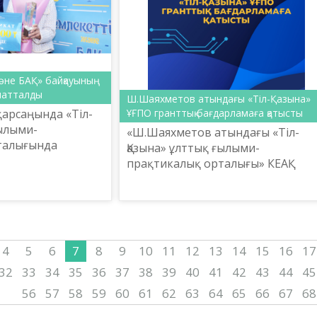
әне БАҚ» байқауының
патталды
Ш.Шаяхметов атындағы «Тіл-Қазына»
қарсаңында «Тіл-
ҰҒПО гранттық бағдарламаға қатысты
ғылыми-
«Ш.Шаяхметов атындағы «Тіл-
талығында
Қазына» ұлттық ғылыми-
 және БАҚ»
прақтикалық орталығы» КЕАҚ
айқау
Мемлекет басшысының «Ұлттық т
арапаттау рәсімі
моделін жүзеге асыру»
тапсырмасын орындаушы
мекеменің бірі ретінде,...
4
5
6
7
8
9
10
11
12
13
14
15
16
17
32
33
34
35
36
37
38
39
40
41
42
43
44
45
56
57
58
59
60
61
62
63
64
65
66
67
68