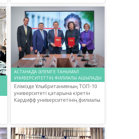
қазақ тілін меңгерудің жаңа ...
ық
АСТАНАДА ӘЛЕМГЕ ТАНЫМАЛ
УНИВЕРСИТЕТТІҢ ФИЛИАЛЫ АШЫЛАДЫ
Елімізде Ұлыбританияның ТОП-10
университеті қатарына кіретін
Кардифф университетінің филиалы
ашылады.