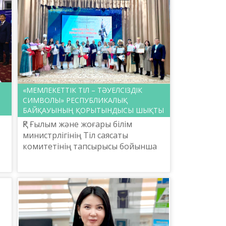
«МЕМЛЕКЕТТІК ТІЛ – ТӘУЕЛСІЗДІК
СИМВОЛЫ» РЕСПУБЛИКАЛЫҚ
БАЙҚАУЫНЫҢ ҚОРЫТЫНДЫСЫ ШЫҚТЫ
ҚР Ғылым және жоғары білім
министрлігінің Тіл саясаты
комитетінің тапсырысы бойынша
Шайсұлтан Шаяхметов атындағы
«Тіл-Қазына» ұлттық ғылыми-
пркактикалық орталығының
ұйымдастыр...