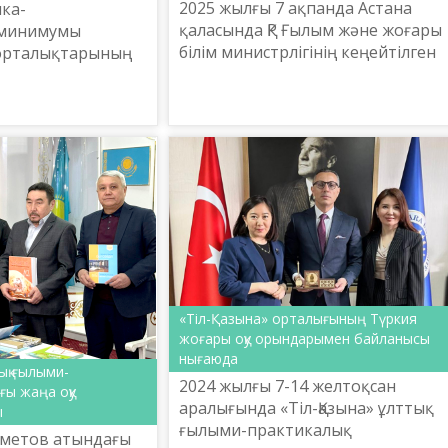
2025 жылғы 7 ақпанда Астана
ика-
қаласында ҚР Ғылым және жоғары
 минимумы
білім министрлігінің кеңейтілген
 орталықтарының
алқа отырысы аясында «Тіл
ныстырылды.
саясатының өзекті мәселелері»
тақырыбында секция отырысы ...
«Тіл-Қазына» орталығының Түркия
жоғары оқу орындарымен байланысы
нығаюда
ық ғылыми-
2024 жылғы 7-14 желтоқсан
ғы жаңа оқу
аралығында «Тіл-Қазына» ұлттық
ы
ғылыми-практикалық
метов атындағы