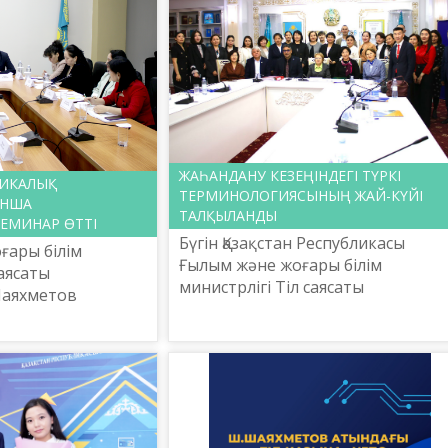
мерейтойына орай ғал...
ЖАҺАНДАНУ КЕЗЕҢІНДЕГІ ТҮРКІ
ТИКАЛЫҚ
ТЕРМИНОЛОГИЯСЫНЫҢ ЖАЙ-КҮЙІ
ЫНША
ТАЛҚЫЛАНДЫ
ЕМИНАР ӨТТІ
Бүгін Қазақстан Республикасы
ғары білім
Ғылым және жоғары білім
саясаты
министрлігі Тіл саясаты
Шаяхметов
комитетінің тапсырысымен
зына» ұлттық
Шайсұлтан Шаяхметов атындағы
алық орталығы
«Тіл-Қазына» ұлттық ғылыми-
араша күні
практикалық ортал...
и...