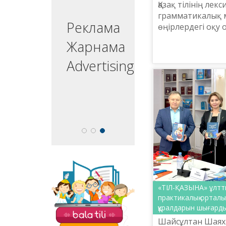
Қазақ тілінің лекс
грамматикалық
ргізуші
Реклама
өңірлердегі оқу
мамандарына та
едущий
Жарнама
esenter
Advertising
На сайте «Balatili.kz»
представлены
«ТІЛ-ҚАЗЫНА» ұлтт
разнообразные
практикалық орталы
задания и
құралдарын шығард
упражнения для
обучения детей
Шайсұлтан Шаях