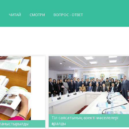
Й
ЧИТАЙ
СМОТРИ
ВОПРОС - ОТВЕТ
Тіл саясатының өзекті мәселелері
қаралды
 таныстырылды