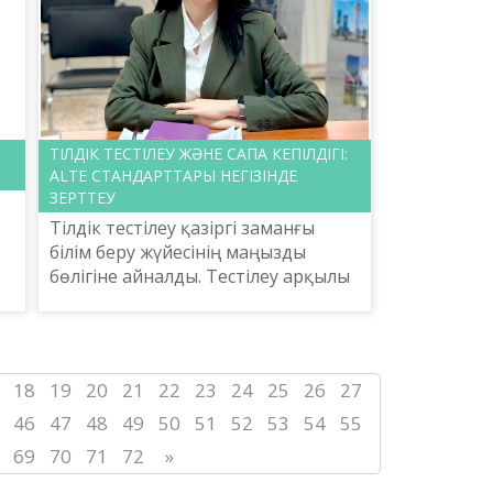
ТІЛДІК ТЕСТІЛЕУ ЖӘНЕ САПА КЕПІЛДІГІ:
ALTE СТАНДАРТТАРЫ НЕГІЗІНДЕ
ЗЕРТТЕУ
Тілдік тестілеу қазіргі заманғы
білім беру жүйесінің маңызды
бөлігіне айналды. Тестілеу арқылы
іл
тіл үйренушілердің деңгейін
анықтау, нәтижелерді әділ бағалау
және тілдік дағдыл...
18
19
20
21
22
23
24
25
26
27
46
47
48
49
50
51
52
53
54
55
69
70
71
72
»