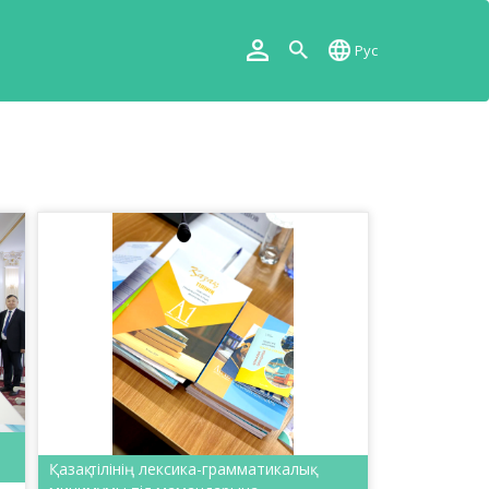
Рус
Қазақ тілінің лексика-грамматикалық