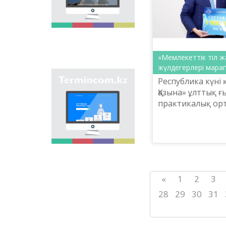
является унификация
ономастических
названий путем
сбора информации о
названиях улиц,
населенных пунктов
и различных
«Мемлекеттік тіл ж
объектов в регионах
жүлдегерлері мара
страны и создания
Республика күні 
Сайт «termincom.kz»
единой базы
вносит вклад в
Қазына» ұлттық 
казахской
систематизацию
ономастики.
практикалық ор
казахской
«Мемлекеттік тіл
терминологии,
республикалық б
пополнение
терминологического
жүлдегерлерін м
запаса, приведение
өтті.
терминов и
названий в
соответствие с
«
1
2
3
нормами казахского
языка. Для
28
29
30
31
достижения этой
цели на сайте даются
все термины.