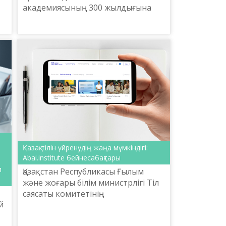
академиясының 300 жылдығына
орай РҒА Тіл білімі институтының
бастамасымен және РФ Ғылым
және жоғары білім министрлігінің
қол...
Қазақ тілін үйренудің жаңа мүмкіндігі:
Abai.institute бейнесабақтары
п
Қазақстан Республикасы Ғылым
және жоғары білім министрлігі Тіл
саясаты комитетінің
й
тапсырысымен «Тіл-Қазына» ҰҒПО-
ғы Abai.institute жобасы аясында