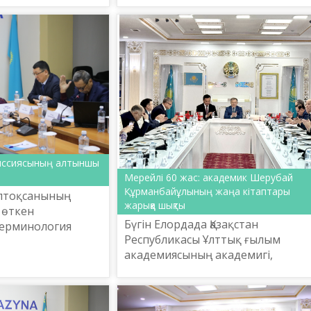
терминологиясы» атты
халықаралық ғылыми-практикал
конференция материалдарының
электрондық ж...
иссиясының алтыншы
Мерейлі 60 жас: академик Шерубай
Құрманбайұлының жаңа кітаптары
лтоқсанының
жарыққа шықты
 өткен
Бүгін Елордада Қазақстан
терминология
Республикасы Ұлттық ғылым
езекті отырысы
академиясының академигі,
математика
филология ғылымының докторы,
ы.
профессор Шерубай
Құрманбайұлының 60 жасқа толған