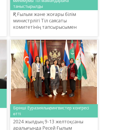
минимумы тіл мамандарына
таныстырылды
ҚР Ғылым және жоғары білім
министрлігі Тіл саясаты
комитетінің тапсырысымен
Ш.Шаяхметов атындағы «Тіл-
Қазына» ұлттық ғылыми-
практикалық орталығы бес деңгей
бойынша лексика-гра...
Бірінші Еуразиялық лингвистер конгресі
өтті
2024 жылдың 9-13 желтоқсаны
аралығында Ресей Ғылым