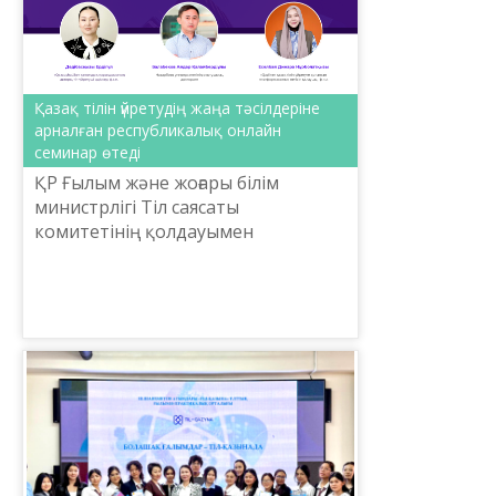
Қазақ тілін үйретудің жаңа тәсілдеріне
арналған республикалық онлайн
семинар өтеді
ҚР Ғылым және жоғары білім
министрлігі Тіл саясаты
комитетінің қолдауымен
Ш.Шаяхметов атындағы «Тіл-
Қазына» ұлттық ғылыми-
практикалық орталығы 22–24 сәуір
аралығында «Тіл үйре...