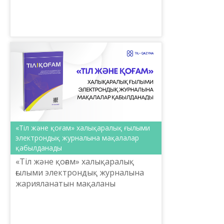
құралдарды баспадан шығару
жұмыстары жоспарланып отыр.
Осыған ...
«Тіл және қоғам» халықаралық ғылыми
электрондық журналына мақалалар
қабылданады
«Тіл және қоғам» халықаралық
ғылыми электрондық журналына
жарияланатын мақаланы
рәсімдеуге қойылатын техникалық
талаптар