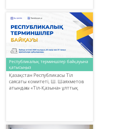
күніне орай ұйымдастырылған
республикалық «Til-Qazyna»
оқулары аясында жас
ғалымдардың...
Республикалық терминшілер байқауына
қатысыңыз
Қазақстан Республикасы Тіл
саясаты комитеті, Ш. Шаяхметов
атындағы «Тіл-Қазына» ұлттық
ғылыми-практикалық орталығы жыл
сайынғы республикалық
терминшілер байқауын бастады!
Байқ...