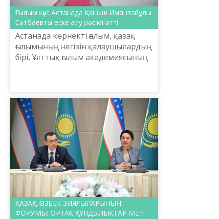
Ғылым күні: Астанада Қаныш Имантайұлы
Сәтбаевты еске алу рәсімі өтті
Астанада көрнекті ғалым, қазақ
ғылымының негізін қалаушылардың
бірі, Ұлттық ғылым академиясының
тұңғыш президенті Қаныш
Имантайұлы Сәтбаевтың туғанына
127 жыл толуына орай еск...
ҚАЗАҚ-ӨЗБЕК ЗИЯЛЫЛАРЫНЫҢ
ФОРУМЫ: ОРТАҚ ҚҰНДЫЛЫҚТАР МЕН