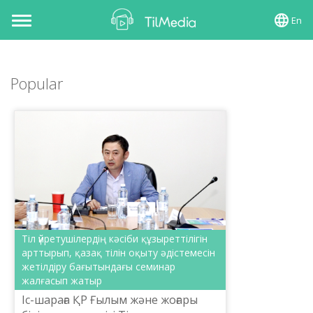
En
Toggle
navigation
Popular
Тіл үйретушілердің кәсіби құзыреттілігін
арттырып, қазақ тілін оқыту әдістемесін
жетілдіру бағытындағы семинар
жалғасып жатыр
Іс-шараға ҚР Ғылым және жоғары