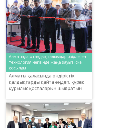
Алматыда отандық ғалымдар әзірлеген
технология негізінде жаңа зауыт іске
қосылды
Алматы қаласында өндірістік
қалдықтарды қайта өңдеп, құрғақ
құрылыс қоспаларын шығаратын
жаңа зауыт іске қосылды. Жоба
қазақстандық ғалымдардың ғылыми
әзірлемелері негізінде ж...