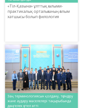
«Тіл-Қазына» ұлттық ғылыми-
практикалық орталығының ғалым
хатшысы болып филология
ғылымдарының кандидаты Жазира
Ысқақова тағайындалды.
Заң терминологиясын қолдану, түсіндіру
және аудару мәселелері тақырыбында
дөңгелек үстел өтті