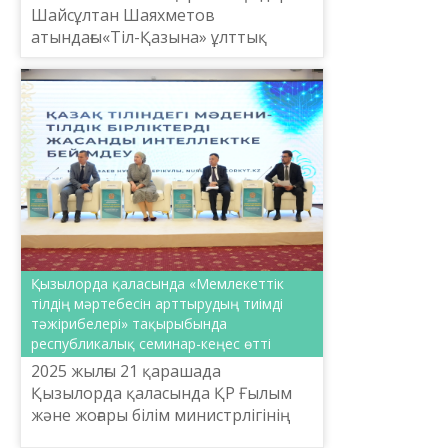
Шайсұлтан Шаяхметов
атындағы«Тіл-Қазына» ұлттық
ғылыми-практикалық орталығының
ұйымдастыруымен Республикалық
терминология комиссиясының
(жараты...
Қызылорда қаласында «Мемлекеттік
тілдің мәртебесін арттырудың тиімді
тәжірибелері» тақырыбында
республикалық семинар-кеңес өтті
2025 жылғы 21 қарашада
Қызылорда қаласында ҚР Ғылым
және жоғары білім министрлігінің
Тіл саясаты комитетінің