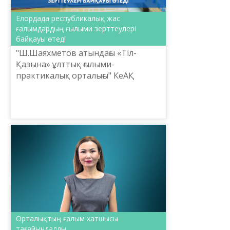
Елордада республикалық жас
ғалымдардың ғылыми зерттеулері
байқауы өтеді
"Ш.Шаяхметов атындағы «Тіл-
Қазына» ұлттық ғылыми-
практикалық орталығы" КеАҚ
республикалық «Til-Qazyna»
оқулары шарасы аясында жас
ғалымдардың ғылыми зерттеулері
байқауын жария...
Орталықтың ғалым хатшысы
тағайындалды