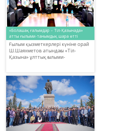
«Болашақ ғалымдар – Тіл-Қазынада»
атты ғылыми-танымдық шара өтті
Ғылым қызметкерлері күніне орай
Ш.Шаяхметов атындағы «Тіл-
Қазына» ұлттық ғылыми-
практикалық орталығында
«Болашақ ғалымдар – Тіл-
Қазынада» атты ғылыми-танымдық
шара өтті. Іс-ша...