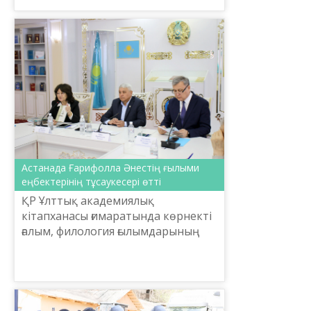
Астанада Ғарифолла Әнестің ғылыми
еңбектерінің тұсаукесері өтті
ҚР Ұлттық академиялық
кітапханасы ғимаратында көрнекті
ғалым, филология ғылымдарының
докторы Ғарифолла
Қабдолқайырұлы Әнестің ғылыми
еңбектерінің тұсаукесер рәсімі өтті.