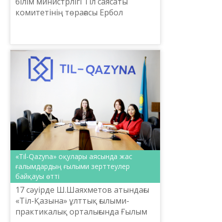
білім министрлігі Тіл саясаты
комитетінің төрағасы Ербол
Тілешов және Ш.Шаяхметов
атындағы «Тіл-Қазына» ұлттық
ғылыми-практикалық орталығының
ба...
«Til-Qazyna» оқулары аясында жас
ғалымдардың ғылыми зерттеулер
байқауы өтті
17 сәуірде Ш.Шаяхметов атындағы
«Тіл-Қазына» ұлттық ғылыми-
практикалық орталығында Ғылым