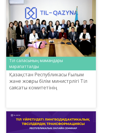
Тіл саласының мамандары
марапатталды
Қазақстан Республикасы Ғылым
және жоғары білім министрлігі Тіл
саясаты комитетінің
ұйымдастыруымен тіл саясатын
дамытуға үлес қосқан бірқатар
азаматтарды марапаттау рәсімі
өтт...