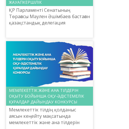
ЖАУАПКЕРШІЛІК
ҚР Парламенті Сенатының
Төрағасы Мәулен Әшімбаев бастаған
қазақстандық делегация
Өзбекстанның Самарқанд
қаласында өткен қазақ және өзбек
ғылыми-шығармашылық
зиялыларының екінш...
МЕМЛЕКЕТТІК ЖӘНЕ АНА ТІЛДЕРІН
ОҚЫТУ БОЙЫНША ОҚУ-ӘДІСТЕМЕЛІК
ҚҰРАЛДАР ДАЙЫНДАУ КОНКУРСЫ
Мемлекеттік тілдің қолданыс
аясын кеңейту мақсатында
мемлекеттік және ана тілдерін
оқыту бойынша оқу-әдістемелік