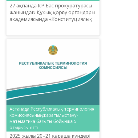
27 ақпанда ҚР Бас прокуратурасы
жанындағы Құқық қорғау органдары
академиясында «Конституциялық
жаңару жағдайындағы Қазақстан
Республикасының заңнамалық
терминологиясы: қолдану...
Астанада Республикалық терминология
комиссиясыныңжаратылыстану-
математика бағыты бойынша 5-
отырысы өтті
2025 жылғы 20–21 қараша күндері