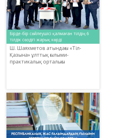
Бірде-бір сөйлеушісі қалмаған тілдің 6
тілдік сөздігі жарық көрді
Ш. Шаяхметов атындағы «Тіл-
Қазына» ұлттық ғылыми-
практикалық орталығы
Терминология бөлімінің басшысы,
филология ғылымдарының
кандидаты Нұрзия Әбдікәрімқызы
«Жоғалып бара жатқа...