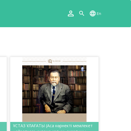
En
ҰСТАЗ ҰЛАҒАТЫ (Аса көрнекті мемлекет