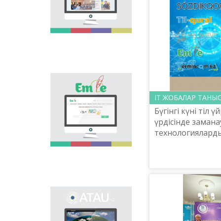
national language.
Portal “Til alemi”, which
is the first project of
our country in this
area, is devoted to
solution of this current
problem.
Electronic base
“emle.kz” is devoted to
ІТ ЖОБАЛАР ТАН
orthography of Kazakh
Бүгінгі күні тіл 
language. Following is
presented in the base:
үрдісінде замана
spelling dictionary of
технологиялард
words approved and
олардың сапасын
applied in Kazakh
тиімділігін күше
language, spelling
береді. Міне бес 
rules, and also
scientific literature in
this area.
Primary purpose of
onomastic electronic
base is unification of