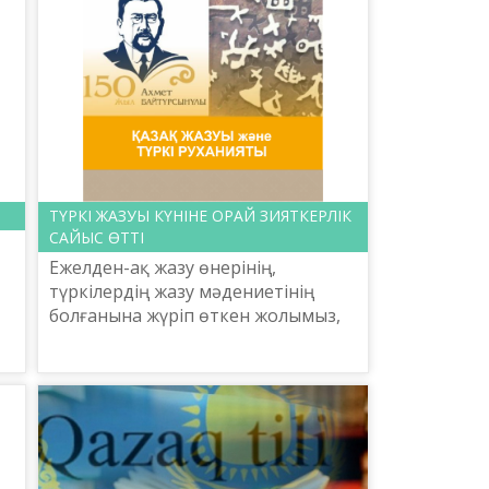
ТҮРКІ ЖАЗУЫ КҮНІНЕ ОРАЙ ЗИЯТКЕРЛІК
САЙЫС ӨТТІ
Ежелден-ақ жазу өнерінің,
түркілердің жазу мәдениетінің
болғанына жүріп өткен жолымыз,
бағзыдағы тарихымыз куә. Жеке
.
жазудың болуы – саф ауа, сайын
далада еркін тыныстаған бай...