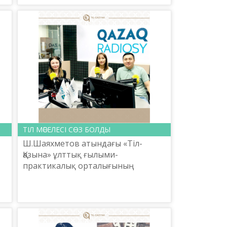
ы
шаршы шалбар», «Құ...
ТІЛ МӘСЕЛЕСІ СӨЗ БОЛДЫ
Ш.Шаяхметов атындағы «Тіл-
Қазына» ұлттық ғылыми-
практикалық орталығының
қызметкерлерін тіл майданының
жауынгерлері десе болады.
Күнделікті атқарып жатқан
қызметі өз алдына, ба...