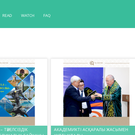
READ
WATCH
FAQ
– ТӘУЕЛСІЗДІК
АКАДЕМИКТІ АСҚАРАЛЫ ЖАСЫМЕН