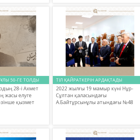
айтұрсынұлы
Дүниежүзі қазақтар қауымдастығ
атарындағы ұла...
мен «Отанда...
ҰЛЫ 50-ГЕ ТОЛДЫ
ТІЛ ҚАЙРАТКЕРІН АРДАҚТАДЫ
рдың 28-і Ахмет
2022 жылғы 19 мамыр күні Нұр-
ң жасы елуге
Сұлтан қаласындағы
өзінше қызмет
А.Байтұрcынұлы атындағы №48
іл тоқтайтын
мектеп-лицейінде елімізге
ткенде сол кісінің
танымал тұлғалар мен білім беру
ызметте...
ошағының ұжымы Қайрат
Мамаділдің өмірі ме...