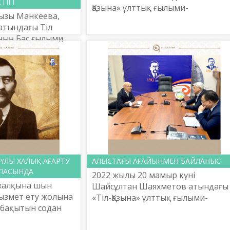
ТІГІ
Қазына» ұлттық ғылыми-
ызы Манкеева,
практикалық орталығы
атындағы Тіл
Терминология басқармасы
ының Бас ғылыми
лингвистикалық сараптамашыла
ология
тобына арнап онлайн режимде се.
докторы,
ҰЛЫ ХАЛЫҚ АҒАРТУ
АЛЫСТАҒЫ АҒАЙЫНМЕН БАЙЛАНЫС
АЛАСЫНДА
2022 жылы 20 мамыр күні
 халқына шын
Шайсұлтан Шаяхметов атындағы
ызмет ету жолына
«Тіл-Қазына» ұлттық ғылыми-
 бақытын содан
практикалық орталығының Бас
ы бөлек жандар
директоры Ербол Тілешов