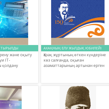
ЫСТЫРЫЛДЫ
АХАҢНЫҢ ЕЛУ ЖЫЛДЫҚ ЮБИЛЕЙІ
үйрену және оқыту
Қазақ жұртының өткен күндеріне
уи IT-
көз салғанда, оқыған
ы қолдану
азаматтарының артынан ерген
 арттыруға және
күндері аз да болса мағыналырақ,
йтуге мүмкіндік
тəуір күндерінің бірі деп саналады
жылдың жүзі бо...
Сол оқыған азаматтың тұңғы...