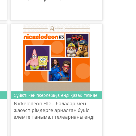
практикалық орталығы, бекітілген
кестеге сәйкес, қазақ тілін үйретуге
және насихаттауға ...
р
..
Сүйікті кейіпкерлеріңіз енді қазақ тілінде
Nickelodeon HD – балалар мен
жасөспірімдерге арналған бүкіл
әлемге танымал телеарнаны енді
қазақ тілінде көре аласыздар. Күллі
жер бетіне танымал «Спанч Боб