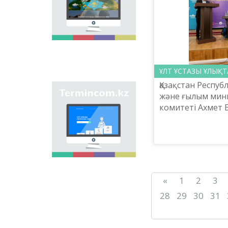
onomastic names by
means of collection of
information on names
of streets, population
centers, institutions
and different objects
in regions of the
country and creation
ҰЛТ ҰСТАЗЫ ҰЛЫҚ
of single base of
Қазақстан Респуб
Kazakh onomastics.
Site “termincom.kz”
және ғылым мини
contributes to
комитеті Ахмет 
classification of
атындағы Тіл бі
Kazakh vocabulary,
ұйымдастыруыме
complement of
terminological
қаласында «Ахмет
reserve, matching of
terms and names with
norms of Kazakh
language. All terms,
«
1
2
3
which are used
nowadays, are given
28
29
30
31
on the site for
achievement of this
objective.