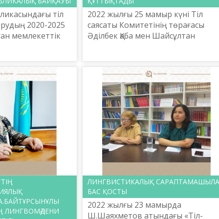
БЛИКАЛЫҚ БАЙҚАУЫ
ҚҰТТЫҚТАДЫ
бликасындағы тіл
2022 жылғы 25 мамыр күні Тіл
ырудың 2020-2025
саясаты Комитетінің төрағасы
ан мемлекеттік
Әділбек Қаба мен Шайсұлтан
ясында
Шаяхметов атындағы «Тіл-Қазына
дің қолданыс аясын
ұлттық ғылыми-практикалық
нің ...
орталығының басшысы Ербол
Тілешо...
ТІҢ
ЛИНГВИСТИКАЛЫҚ САРАПТАМАШЫЛ
ИЯЛЫҚ
БАС ҚОСТЫ
А.БАЙТҰРСЫНҰЛЫ
2022 жылғы 23 мамырда
Ң ЛИНГВОМӘДЕНИ
Ш.Шаяхметов атындағы «Тіл-