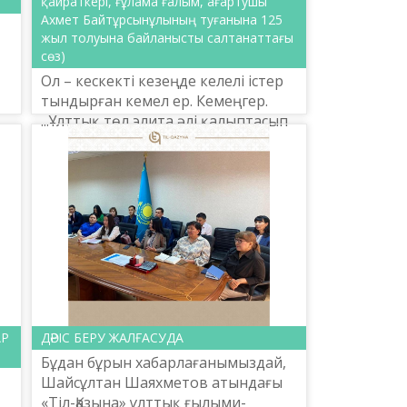
қайраткері, ғұлама ғалым, ағартушы
Ахмет Байтұрсынұлының туғанына 125
жыл толуына байланысты салтанаттағы
сөз)
Ол – кескекті кезеңде келелі істер
»
тындырған кемел ер. Кемеңгер.
...Ұлттық төл элита əлі қалыптасып
үлгермеген еді. Оқығандар
шашыранды жұрттан
шыққандықтан бас қосып, күш бір...
АР
ДӘРІС БЕРУ ЖАЛҒАСУДА
Бұдан бұрын хабарлағанымыздай,
Шайсұлтан Шаяхметов атындағы
«Тіл-Қазына» ұлттық ғылыми-