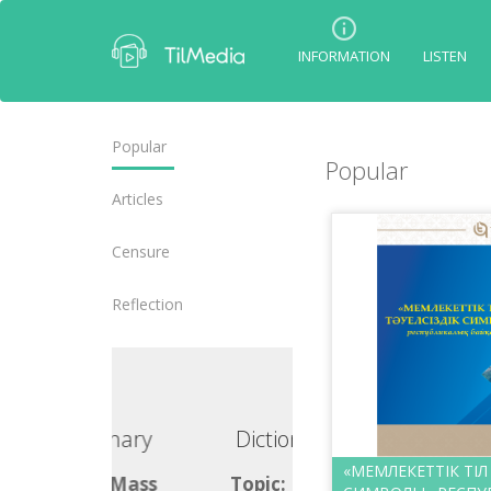
INFORMATION
LISTEN
Popular
Popular
Articles
Censure
Reflection
ctionary
Dictionary
«МЕМЛЕКЕТТІК ТІЛ 
ic: Mass
Topic: Mass