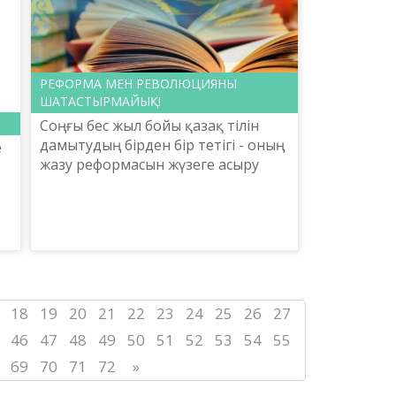
РЕФОРМА МЕН РЕВОЛЮЦИЯНЫ
ШАТАСТЫРМАЙЫҚ!
Соңғы бес жыл бойы қазақ тілін
дамытудың бірден бір тетігі - оның
е
жазу реформасын жүзеге асыру
деген біржақты тұжырыммен келе
жатырмыз. Кейбір лингвистердің
пікіріне қарағанда...
18
19
20
21
22
23
24
25
26
27
46
47
48
49
50
51
52
53
54
55
69
70
71
72
»