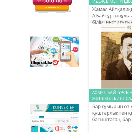
ИДЕЯСЫМЕН ҮНДЕС
Жамал Айтқалиқ
А.Байтұрсынұлы 
білімі институт
қызметкері, фил
ғылымдарының 
профессор
Tilqural.kz - is a web
service for the gradual
study of the state
language. The website
contains an online
course of A1 level on
writing a new alphabet
and orthographic
rules, learning to read.
АХМЕТ БАЙТҰРСЫН
ЖƏНЕ ƏДЕБИЕТ С
Бар ғұмырын өз
Qazlatyn.kz - is a multi-
құштарлықпен қ
functional converter
бағыштаған, бар
that transforms texts
тапқан, табиғат
from Cyrillic to Latin