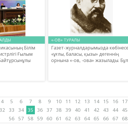
ТАЛДЫ
«-ОВ» ТУРАЛЫ
ликасының Білім
Газет-журналдарымызда көбінес
стрлігі Ғылым
«ұғлы, баласы, қызы» дегеннің
Байтұрсынұлы
орнына «-ов, -ова» жазылады. Бұл
лімі институтының
қазақ тілінде болмаған себепті
н бүгін Алматы
құлаққа тіпті, ерсі естіледі, «-ов,
 Байтұрс...
-ев, -ин, -вал...
4
5
6
7
8
9
10
11
12
13
14
15
16
17
32
33
34
35
36
37
38
39
40
41
42
43
44
45
56
57
58
59
60
61
62
63
64
65
66
67
68