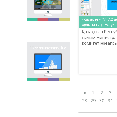
onomastic names by
means of collection of
information on names
of streets, population
«Қазақ тілі» (А1-А2
centers, institutions
оқулығының тұсаукес
and different objects
in regions of the
Қазақстан Респу
country and creation
ғылым министрліг
of single base of
комитетінің тап
Kazakh onomastics.
Site “termincom.kz”
Шайсұлтан Шаях
contributes to
«Тіл-Қазына» ұл
classification of
практикалық орта
Kazakh vocabulary,
complement of
terminological
reserve, matching of
terms and names with
norms of Kazakh
language. All terms,
«
1
2
3
which are used
nowadays, are given
28
29
30
31
on the site for
achievement of this
objective.