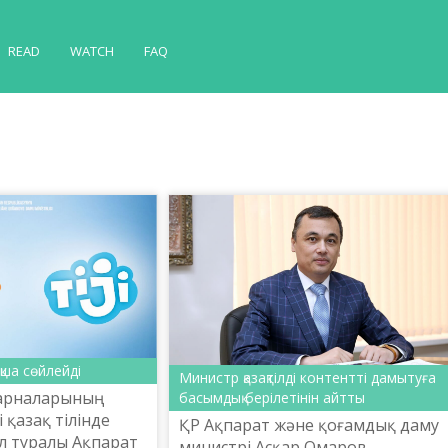
READ
WATCH
FAQ
ақша сөйлейді
Министр қазақтілді контентті дамытуға
 арналарының
басымдық берілетінін айтты
 қазақ тілінде
ҚР Ақпарат және қоғамдық даму
ұл туралы Ақпарат
министрі Асқар Омаров