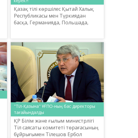
керек?!
Қазақ тілі көршілес Қытай Халық
ы.
Республикасы мен Түркиядан
басқа, Германияда, Польшада,
Швецияда, Венгрияда, Оңтүстік
Кореяда, сонымен қатар АҚШ-та,
Орта Азия немесе Түркітану...
"Тіл-Қазына" ҰҒПО-ның бас директоры
тағайындалды
ҚР Білім және ғылым министрлігі
Тіл саясаты комитеті төрағасының
бұйрығымен Тілешов Ербол