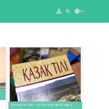
En
Қазақ тілін шет тілі ретінде қалай оқыту