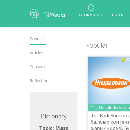
INFORMATION
LISTEN
Popular
Popular
Articles
Censure
Reflection
Tıjı, Nıckelodeon қаз
Tiji, Nickelodeon
ctionary
Dictionary
балалар контенті
ic: Mass
Topic: Mass
жарық көре­ді. Б