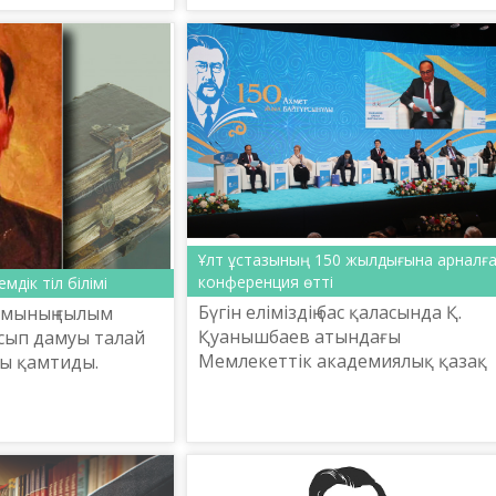
Ұлт ұстазының 150 жылдығына арналғ
конференция өтті
мдік тіл білімі
Бүгін еліміздің бас қаласында Қ.
ымының ғылым
Қуанышбаев атындағы
сып дамуы талай
Мемлекеттік академиялық қазақ
ы қамтиды.
музыкалық-драма театрында Ұлт
ұстазы – Ахмет Байтұрсынұлының
150 жылдығына арналған «Ахмет
Б...