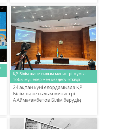
туған сәбилер...
ан
ҚР Білім және ғылым министрі жұмыс
тобы мүшелерімен кездесу өткізді
24 ақпан күні елордамызда ҚР
Білім және ғылым министрі
А.Аймағамбетов Білім берудің
мемлекеттік жалпыға міндетті
стандарттарын, Үлгілік оқу
жоспарларын, Үлгілік оқу
бағдарлама...