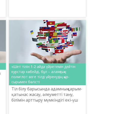
Ердембекұлы «Шайсұлтан
Шаяхметов атындағы «Тіл-
Қазына» ұлттық ғылыми-
практикалық орта...
«Шет тілін 1-2 айда үйретемін дейтін
курстар көбейді, бұл – алаяқтық»:
н
полиглот өзге тілді үйренудің қыр-
сырымен бөлісті
Тіл білу барысында адамның қарым-
қатынас жасау, әлеуметті тану,
н
білімін арттыру мүмкіндігі екі-үш
есеге артады. Әр тіл – өзінше бір
тұтас әлем. Қазір Қазақстанда