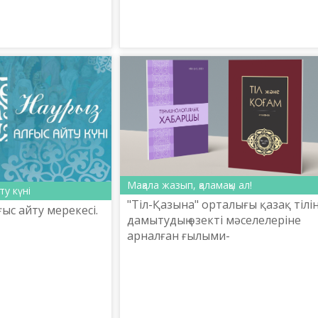
.
Мақала жазып, қаламақы ал!
ту күні
"Тіл-Қазына" орталығы қазақ тілі
ғыс айту мерекесі.
дамытудың өзекті мәселелеріне
арналған ғылыми-
публицистикалық мақала жазып,
мемлекеттік тілдің қолданыс аясы
кеңейтуге күш салуға шақырады. ...