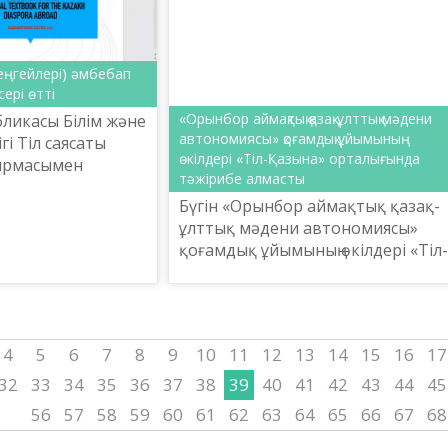
 деңгейлері) әмбебап
ері өтті
«Орынбор аймақтық қазақ-ұлттық мәдени
бликасы Білім және
автономиясы» қоғамдық ұйымының
і Тіл саясаты
өкілдері «Тіл-Қазына» орталығында
сырмасымен
тәжірибе алмасты
метов атындағы
​Бүгін «Орынбор аймақтық қазақ-
ттық ғылыми-
ұлттық мәдени автономиясы»
лығы қазақ-ағ...
қоғамдық ұйымының өкілдері «Тіл-
Қазына» ұлттық ғылыми-
практикалық орталығы
жұмысымен танысып, шеберлік
сағатына қатыс...
4
5
6
7
8
9
10
11
12
13
14
15
16
17
32
33
34
35
36
37
38
39
40
41
42
43
44
45
56
57
58
59
60
61
62
63
64
65
66
67
68