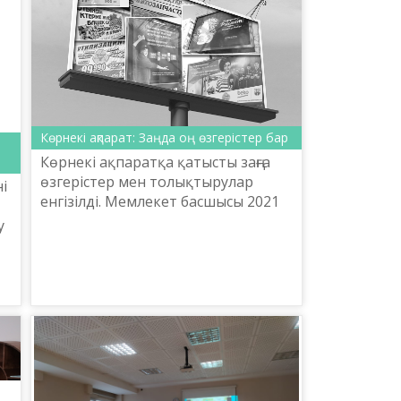
Көрнекі ақпарат: Заңда оң өзгерістер бар
Көрнекі ақпаратқа қатысты заңға
өзгерістер мен толықтырулар
ні
енгізілді. Мемлекет басшысы 2021
жылғы 29 желтоқсанда қол қойды.
у
22 қаңтардан бастап заң қолданысқа
енді. Осы толық...