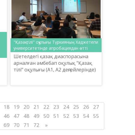
"Қазақ тілі" оқулығы Түркияның Хаджетепи
университетінде апробациядан өтті
Шетелдегі қазақ диаспорасына
арналған әмбебап оқулық "Қазақ
тілі" оқулығы (А1, А2 деңгейлерінде)
Түркияның Анкара қаласындағы
Хаджетепи университетінде
апробациядан өткізілді.
18
19
20
21
22
23
24
25
26
27
46
47
48
49
50
51
52
53
54
55
69
70
71
72
»