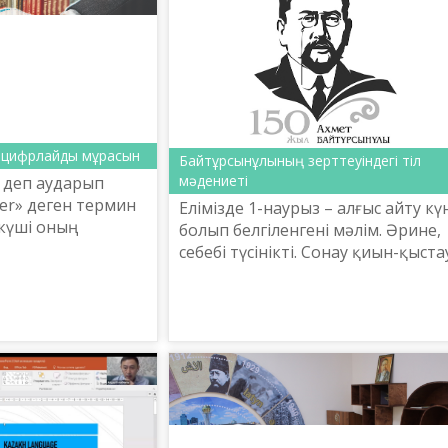
, цифрлайды мұрасын
Байтұрсынұлының зерттеуіндегі тіл
мәдениеті
» деп аударып
wer» деген термин
Елімізде 1-наурыз – алғыс айту кү
 күші оның
болып белгіленгені мәлім. Әрине,
ұндылықтарына
себебі түсінікті. Сонау қиын-қыста
еге асыруға
соғыс жылдарында Кеңестік ­
егиялық жос­п...
республикалардан Қазақстанға
қаншама ұлт өк...