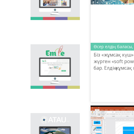
national language.
Portal “Til alemi”, which
is the first project of
our country in this
area, is devoted to
solution of this current
problem.
Өсер елдің баласы
Electronic base
Біз «жұмсақ күш
“emle.kz” is devoted to
жүрген «soft po
orthography of Kazakh
бар. Елдің жұмсақ
language. Following is
presented in the base:
мәдениетіне, қ
spelling dictionary of
және оларды жүз
words approved and
негізделген страт
applied in Kazakh
language, spelling
rules, and also
scientific literature in
this area.
Primary purpose of
onomastic electronic
base is unification of