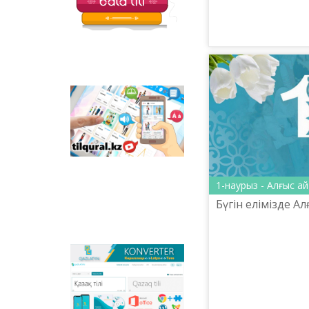
көзіме жас алам..
Tilqural.kz - is a web
service for the gradual
study of the state
language. The website
contains an online
course of A1 level on
writing a new alphabet
1-наурыз - Алғыс ай
and orthographic
rules, learning to read.
Бүгін елімізде Ал
Qazlatyn.kz - is a multi-
functional converter
that transforms texts
from Cyrillic to Latin