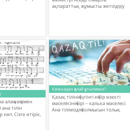
аму министрі
ақпараттық жұмысты жетілдіру
ім­деді.
жөніндегі міндеттер туралы айтт
Калькадан қалай құтыламыз?
у
Қазақ тілінің бүгінгі ең бір өзекті
 алаң көңілмен
мәселесінің бірі – калька мәселесі.
 ана тілін
Ана тіліміздің болмысын толық
 көп. Сізге өтірік,
түсінбей, орыс тілінен тікелей
е осы мәселе мені
аудару деген кеселге тап болдық.
оншалық, еріксіз
Ендеше ка...