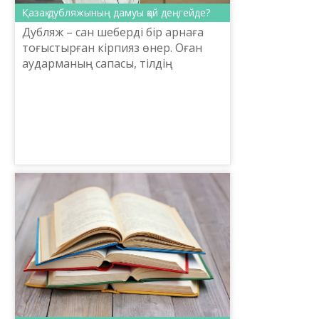
Қазақ дубляжының дамуы қай деңгейде?
Дубляж – сан шеберді бір арнаға
тоғыстырған кірпияз өнер. Оған
аударманың сапасы, тілдің
тазалығы, актердің шеберлігі ғана
жатпайды, оны идеология деп те
айтуға болады. Кеңес ...