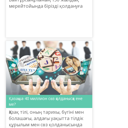
мерейтойында бірізді қолдануға
арналған логотип үлгісін жариялап
отырмыз.
Қазақша 40 миллион сөз қолданысқа ене
ме?
Қазақ тілі, оның тарихы, бүгіні мен
болашағы, алдағы уақытта тілдік
құрылым мен сөз қолданысында