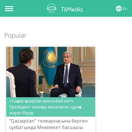
En
Toggle
navigation
Popular
«Тоқаев қазақ тілін менсінбей ме?»
Президент халықты мазалаған сұраққа
жауап берді
"Qazaqstan” телеарнасына берген
сұхбатында Мемлекет басшысы