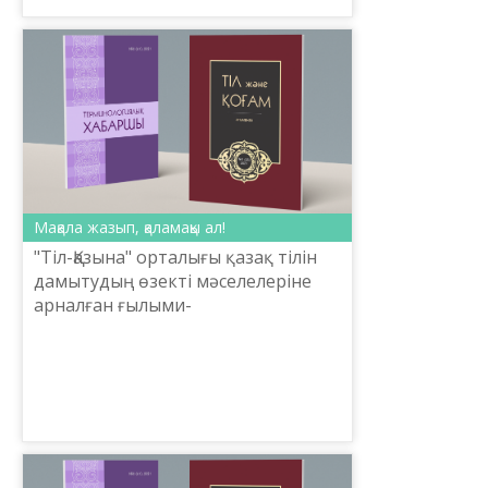
Мақала жазып, қаламақы ал!
"Тіл-Қазына" орталығы қазақ тілін
дамытудың өзекті мәселелеріне
арналған ғылыми-
публицистикалық мақала жазып,
мемлекеттік тілдің қолданыс аясын
кеңейтуге күш салуға шақырады. ...