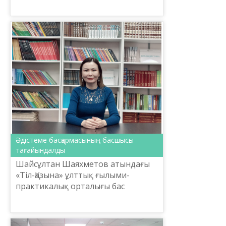
Әдістеме басқармасының басшысы
тағайындалды
Шайсұлтан Шаяхметов атындағы
«Тіл-Қазына» ұлттық ғылыми-
практикалық орталығы бас
директорының міндетін уақытша
атқарушы Е.Тілешовтың
бұйрығымен Ысқақова Жазира