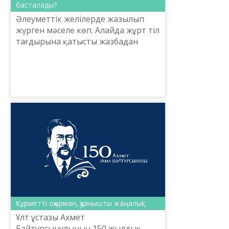
басталады?
Әлеуметтік желілерде жазылып
жүрген мәселе көп. Алайда жұрт тіл
тағдырына қатысты жазбадан
бейжай өтіп кетпейді, онда
көтерілген мәселеге жүрдім-бар­
дым қарамайды. Осыдан-ақ о...
Құрметті оқырман, қуанышты жаңалық!
Ұлт ұстазы Ахмет
Байтұрсынұлының 150 жылдық