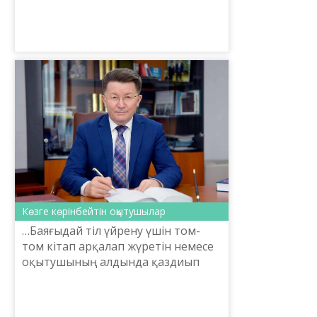
болуы мүмкін өзгерістер тек тіл
мамандарының ғана емес, тіл
тағдырына алаңдайт...
Көзге көрінбейтін оқытушылар
​…Баяғыдай тіл үйрену үшін том-
том кітап арқалап жүретін немесе
оқытушының алдында қаздиып
отырып, қазіргі тілмен айтқанда
офлайн сабақ алатын заман өтіп
барады. Олардың орнын...