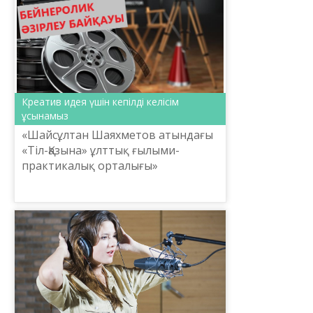
Креатив идея үшін кепілді келісім
ұсынамыз
«Шайсұлтан Шаяхметов атындағы
«Тіл-Қазына» ұлттық ғылыми-
практикалық орталығы»
коммерциялық емес акционерлік
қоғамы тың идеяларға байқау
жариялайды.