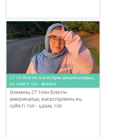
27 тіл білетін жасөспірім америкалықтың
ең сүйікті тілі - қазақ тілі
Әлемнің 27 тілін білетін
америкалық жасөспірімнің ең
сүйікті тілі - қазақ тілі.
Қазақстандықтарға танымал болып
үлгерген полиглот Кэмерон Фарр
өзінің қазақ тіліне деген қызғуш...