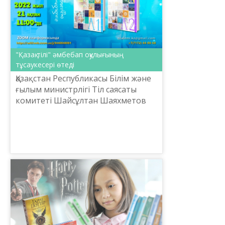
"Қазақ тілі" әмбебап оқулығының
тұсаукесері өтеді
Қазақстан Республикасы Білім және
ғылым министрлігі Тіл саясаты
комитеті Шайсұлтан Шаяхметов
атындағы «Тіл-Қазына» ұлттық
ғылыми-практикалық орталығы
2022 жылғы 21 ақпанда онл...