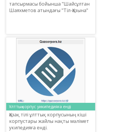
тапсырмасы бойынша "Шайсұлтан
Шаяхметов атындағы "Тіл-Қазына"
ұлттық ғылыми-практикалық
орталығы әзірлеген
"Termincom.kz", "Tilqural.kz"
сайттары турал...
Ұлттық корпус уикипедияға енді
Қазақ тілі ұлттық корпусының кіші
корпустары жайлы нақты мәлімет
укипедияға енді.