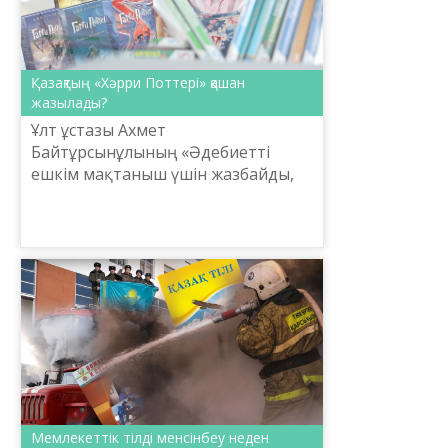
Қазақтың «Хәрри Поттері» қашан
жазылады?
Ұлт ұстазы Ахмет
Байтұрсынұлының «Әдебиеттi
ешкiм мақтаныш үшiн жазбайды,
ол мiнезден туады, ұлтының
қажетiн өтейдi сөйтiп» деген жақсы
сөзі бар. Бұл сөз осы ұлы өнердің
маңыз...
Мемлекеттік тілді менсінбеу неден