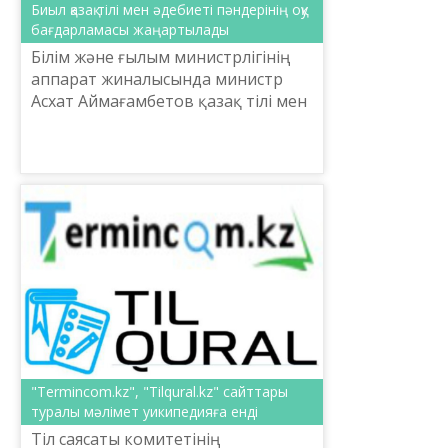
Биыл қазақ тілі мен әдебиеті пәндерінің оқу
бағдарламасы жаңартылады
Білім және ғылым министрлігінің
аппарат жиналысында министр
Асхат Аймағамбетов қазақ тілі мен
әдебиеті пәндерінің оқу
бағдарламасы жаңартылатынын
айтты.
"Termincom.kz", "Tilqural.kz" сайттары
туралы мәлімет уикипедияға енді
Тіл саясаты комитетінің