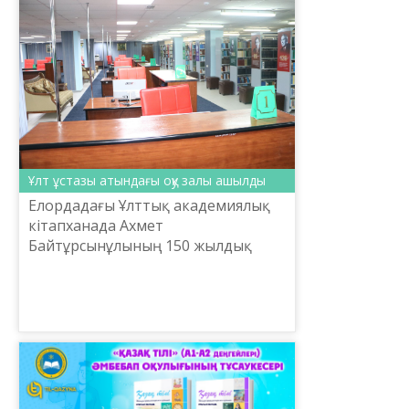
Мақсұтқызы «Әді...
Ұлт ұстазы атындағы оқу залы ашылды
Елордадағы Ұлттық академиялық
кітапханада Ахмет
Байтұрсынұлының 150 жылдық
мерейтойына орай уақыт
талабына сай көркемделіп
жасалған Ұлт ұстазы атындағы оқу
залы ашылды. Оған з...