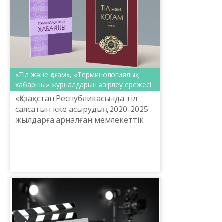
«Тіл және қоғам», «Терминологиялық
хабаршы» журналдарын әзірлеу ережесі
«Қазақстан Республикасында тіл
саясатын іске асырудың 2020-2025
жылдарға арналған мемлекеттік
бағдарламасы» аясында «Тіл және
қоғам» электрондық альманағын,
«Терминологиялық х...