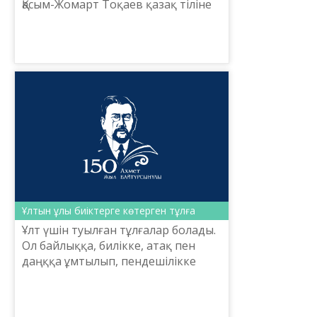
Қасым-Жомарт Тоқаев қазақ тіліне
қатысты пікірін айтты. Президент
алғашқы сұхбатын орыс тілінде
бергенін қазақ тілі...
Ұлтын ұлы биіктерге көтерген тұлға
Ұлт үшін туылған тұлғалар болады.
Ол байлыққа, билікке, атақ пен
даңққа ұмтылып, пендешілікке
өмірін зая етпейді. Оның бар
мақсаты – ұлтын ұлы биіктерге
көтеру, ел есімін мәңг...