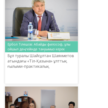
Ербол Тілешов: Абайды философ, ұлы
ойшыл деңгейінде тануымыз керек
Бұл туралы Шайсұлтан Шаяхметов
атындағы «Тіл-Қазына» ұлттық
ғылыми-практикалық
орталығының атқарушы
директоры Ербол Тілешов
Президент Қасым-Жомарт
Тоқаевтың «Абай және ХХІ ғас...