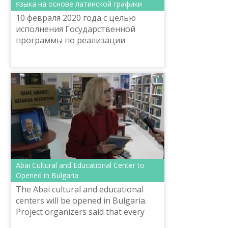
языка на основе латинской графики
10 февраля 2020 года с целью
исполнения Государственной
программы по реализации
языковой политики в Республике
Казахстан на 2020 – 2025 годы
начались бесплатные курсы
казахско...
Abai Cultural and Educational Center to
Opened in Bulgaria
The Abai cultural and educational
centers will be opened in Bulgaria.
Project organizers said that every
visitor will be able to learn about the