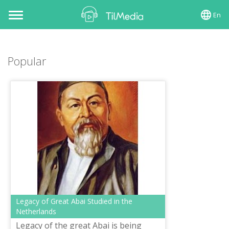
En
Toggle
navigation
Popular
Legacy of Great Abai Studied in the
Netherlands
Legacy of the great Abai is being