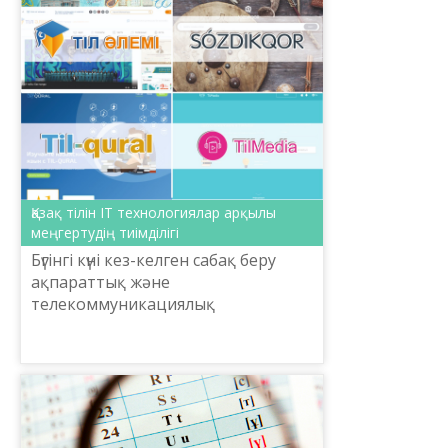
Қазақ тілін IT технологиялар арқылы
меңгертудің тиімділігі
Бүгінгі күні кез-келген сабақ беру
ақпараттық және
телекоммуникациялық
технологиялардың көмегінсіз
мүмкін болмай бара жатыр. Оқыту
әдістемесінде анимация,
бейнежазба және ауди...