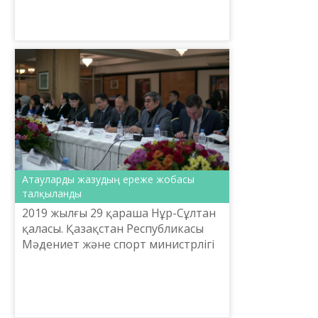
Қазына» имени Ш.Шаяхметова» в
рамках плана мероприятии
«Государственной програм...
Атауларды жазудың ереже жобасы
талқыланды
2019 жылғы 29 қараша Нұр-Сұлтан
қаласы. Қазақстан Республикасы
Мәдениет және спорт министрлігі
Тіл саясаты комитетінің
тапсырмасымен Ш.Шаяхметов
атындағы «Тіл-Қазына» ұлттық ғ...