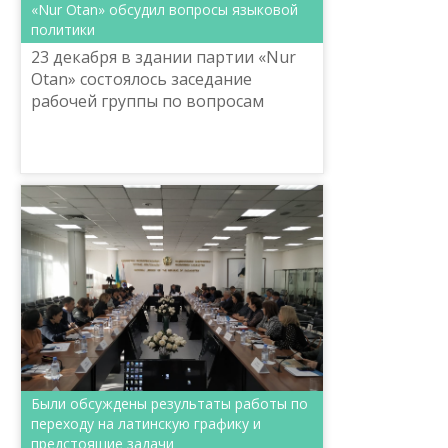
«Nur Otan» обсудил вопросы языковой
политики
23 декабря в здании партии «Nur
Otan» состоялось заседание
рабочей группы по вопросам
государственного языка
Республиканского общественного
совета «Miras» при партии «Nur
Otan...
Были обсуждены результаты работы по
переходу на латинскую графику и
предстоящие задачи