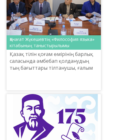
Қанағат Жүкешевтің «Философия языка»
кітабының таныстырылымы
Қазақ тілін қоғам өмірінің барлық
саласында әмбебап қолданудың
тың бағыттары тілтанушы, ғалым
Қанағат Жүкешевтің жаңа
«Философия языка» кітабында жан-
жақты талқыланған. Бүгін ...