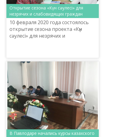
Открытие сезона «Күн сәулесі» для
незрячих и слабовидящих граждан
10 февраля 2020 года состоялось
открытие сезона проекта «Күн
сәулесі» для незрячих и
слабовидящих граждан,
организованного управлением
культуры, развития языков и
архивного де...
В Павлодаре начались курсы казахского