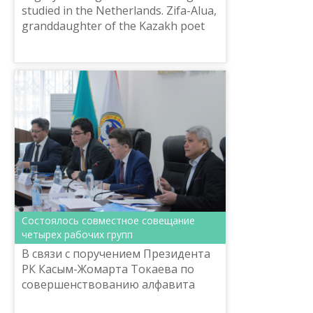
studied in the Netherlands. Zifa-Alua,
granddaughter of the Kazakh poet
Mukhtar Auezov, and her husband,
Dutch scientist, Arabist and Turkolo...
Состоялось совместное совещание
четырех рабочих групп
В связи с поручением Президента
РК Касым-Жомарта Токаева по
совершенствованию алфавита
сегодня, 20 февраля, в г. Алматы