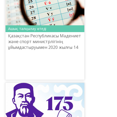
Ашық талқылау өтеді
Қазақстан Республикасы Мәдениет
және спорт министрлігінің
ұйымдастыруымен 2020 жылғы 14
ақпанда республика көлемінде
Президент Қасым-Жомарт
Тоқаевтың қазақ тілі әліпбиін
жетіл...