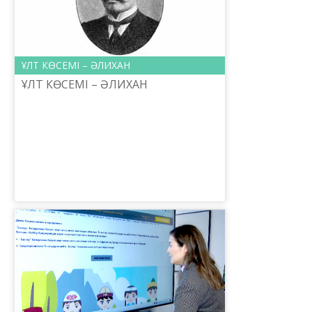
ҰЛТ КӨСЕМІ – ӘЛИХАН
ҰЛТ КӨСЕМІ – ӘЛИХАН