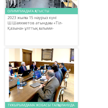
ОЛИМПИАДАҒА ҚАТЫСТЫ
2023 жылғы 15 наурыз күні
Ш.Шаяхметов атындағы «Тіл-
Қазына» ұлттық ғылыми-
практикалық орталығы Әдістеме
басқармасының басшысы
Ж.Искакова Астана қаласы
әкімдігінің «астана дары...
ТҰЖЫРЫМДАМА ЖОБАСЫ ТАЛҚЫЛАНУДА