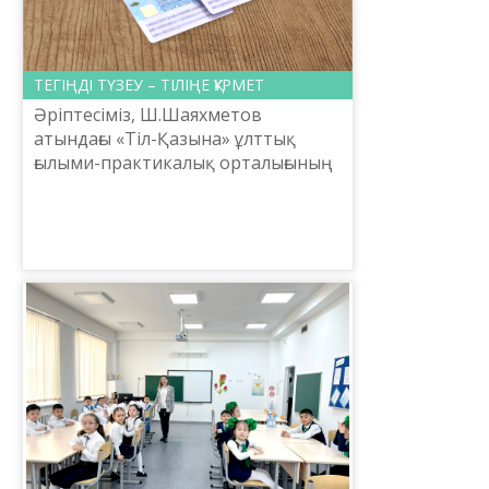
ТЕГІҢДІ ТҮЗЕУ – ТІЛІҢЕ ҚҰРМЕТ
Әріптесіміз, Ш.Шаяхметов
атындағы «Тіл-Қазына» ұлттық
ғылыми-практикалық орталығының
атқарушы директоры Лиза
Қожаққызы өзінің ата-тегін ана
тіліміздің жазылу ерекшелігіне сай
...