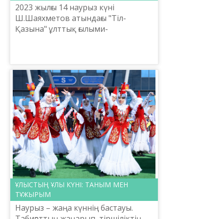
2023 жылғы 14 наурыз күні
Ш.Шаяхметов атындағы "Тіл-
Қазына" ұлттық ғылыми-
практикалық орталығының Бас
директоры, белгілі ғалым Е.Тілешов
Қазақстан Республикасындағы тіл
саясат...
ҰЛЫСТЫҢ ҰЛЫ КҮНІ: ТАНЫМ МЕН
ТҰЖЫРЫМ
Наурыз – жаңа күннің бастауы.
Табиғаттың жаңарып, тіршіліктің