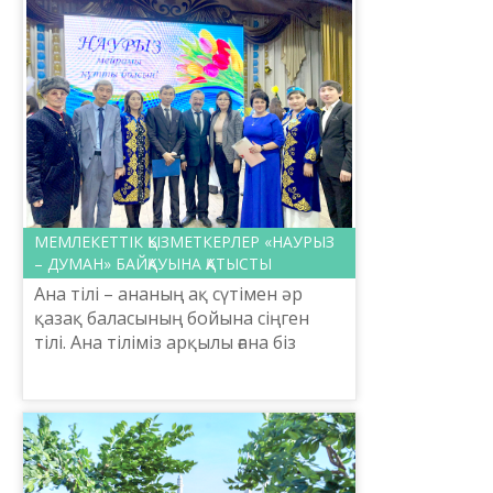
МЕМЛЕКЕТТІК ҚЫЗМЕТКЕРЛЕР «НАУРЫЗ
– ДУМАН» БАЙҚАУЫНА ҚАТЫСТЫ
Ана тілі – ананың ақ сүтімен әр
қазақ баласының бойына сіңген
тілі. Ана тіліміз арқылы ғана біз
халқымызды, Отанымызды танып
білеміз. Әр адамның азаматтық
қасиеті – өз халқын,...