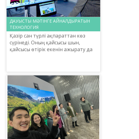
ДАУЫСТЫ МӘТІНГЕ АЙНАЛДЫРАТЫН
ТЕХНОЛОГИЯ
Қазір сан түрлі ақпараттан көз
сүрінеді. Оның қайсысы шын,
қайсысы өтірік екенін ажырату да
қиын. Әйтеуір солардың арасынан
құмнан алтын сүзгендей жылт ете
қалған жағымды жаңа...