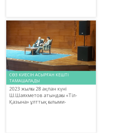
айрықша. Адамның ізгі ілтипатына
құрылған Алғыс айту күні
айналамызға мейір...
СӨЗ КИЕСІН АСЫРҒАН КЕШТІ
ТАМАШАЛАДЫ
2023 жылғы 28 ақпан күні
Ш.Шаяхметов атындағы «Тіл-
Қазына» ұлттық ғылыми-
практикалық орталығының Бас
директоры, белгілі ғалым Е.Тілешов
өзінің ерекше терең ізденістерімен
қаза...