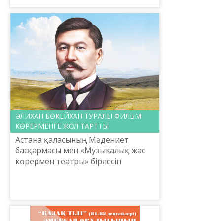
ғылыми-практикалық ортал...
ӘЛИХАН БӨКЕЙХАН ТУРАЛЫ ФИЛЬМ
КӨРЕРМЕНГЕ ЖОЛ ТАРТТЫ
Астана қаласының Мәдениет
басқармасы мен «Музыкалық жас
көрермен театры» бірлесіп
«Әлихан Бөкейхан - ұлт азаттық
күрескері» атты танымдық-деректі
фильмінің тұсаукесерін өткізд...