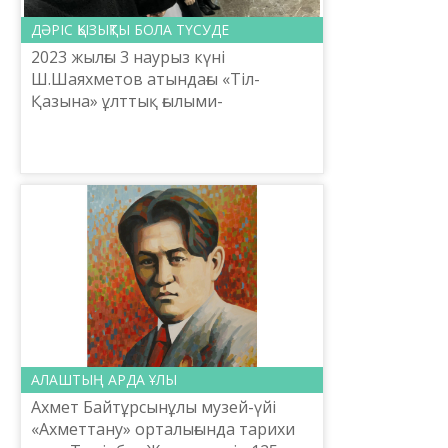
ДӘРІС ҚЫЗЫҚТЫ БОЛА ТҮСУДЕ
2023 жылғы 3 наурыз күні
Ш.Шаяхметов атындағы «Тіл-
Қазына» ұлттық ғылыми-
практикалық орталығының ғылыми
қызметкері Айгүл Орманова
меморандум аясында «ҚазМедиа»
орталығында қаз...
АЛАШТЫҢ АРДА ҰЛЫ
Ахмет Байтұрсынұлы музей-үйі
«Ахметтану» орталығында тарихи