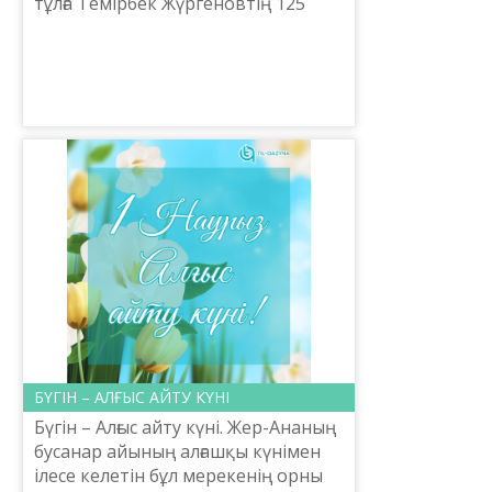
тұлға Темірбек Жүргеновтің 125
жылдығына орай «Алаштың арда
ұлы – Темірбек Жүргенов»
тақырыбында дөңгелек үстел өтт...
БҮГІН – АЛҒЫС АЙТУ КҮНІ
Бүгін – Алғыс айту күні. Жер-Ананың
бусанар айының алғашқы күнімен
ілесе келетін бұл мерекенің орны