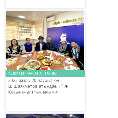
комитетінің төрағасы қызметі...
ҮЗДІКТЕР МАРАПАТТАЛДЫ
2023 жылғы 20 наурыз күні
Ш.Шаяхметов атындағы «Тіл-
Қазына» ұлттық ғылыми-
практикалық орталығының Бас
директоры Е.Тілешов ұжымды
Ұлыстың ұлы күні – Әз-Наурыз
мерекесімен құтты...