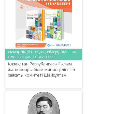
«ҚАЗАҚ ТІЛІ» (В1-В2 деңгейлері) ӘМБЕБАП
ОҚУЛЫҒЫНЫҢ ТҰСАУКЕСЕРІ
Қазақстан Республикасы Ғылым
және жоғары білім министрлігі Тіл
саясаты комитеті Шайсұлтан
Шаяхметов атындағы «Тіл-Қазына»
ұлттық ғылыми-практикалық
орталығы 2023 жылғы 09 наур...