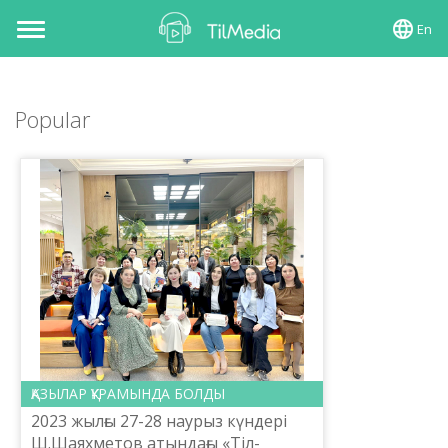
En
Toggle
navigation
Popular
ҚАЗЫЛАР ҚҰРАМЫНДА БОЛДЫ
2023 жылғы 27-28 наурыз күндері
Ш.Шаяхметов атындағы «Тіл-