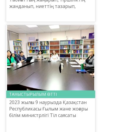
жанданып, ниеттің тазарып,
жақсылықтың, ізгіліктің оянатын
шағы. Сонымен бірге түркілік таным
бойынша 12 жылдық м...
ТАНЫСТЫРЫЛЫМ ӨТТІ
2023 жылғы 9 наурызда Қазақстан
Республикасы Ғылым және жоғары
білім министрлігі Тіл саясаты
комитеті Шайсұлтан Шаяхметов
атындағы «Тіл-Қазына» ұлттық