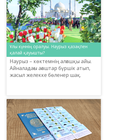
Ұлы күннің оралуы. Наурыз қазақпен
қалай қауышты?
Наурыз – көктемнің алғашқы айы.
Айналадағы ағаштар бүршік атып,
жасыл желекке бөленер шақ.
Әсіресе, наурыз айында оңтүстік
өңірде жылғалардан су ағып,
қоршаған орта түрлене ба...