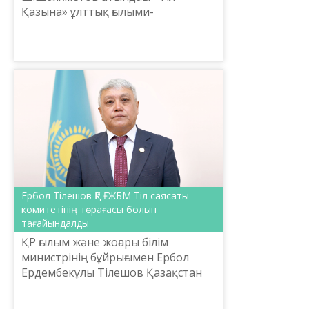
Қазына» ұлттық ғылыми-
практикалық орталығы Әдістеме
басқармасының басшысы, жас ғалым
Ж.Искакова M.Narikbaev Universit...
Ербол Тілешов ҚР ҒЖБМ Тіл саясаты
комитетінің төрағасы болып
тағайындалды
ҚР ғылым және жоғары білім
министрінің бұйрығымен Ербол
Ердембекұлы Тілешов Қазақстан
Республикасы Ғылым және жоғары
білім министрлігі Тіл саясаты