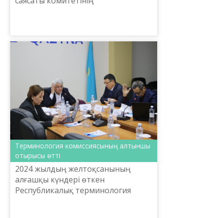
саясаты комитетінің
тапсырысымен «Тіл-Қазына» ҰҒПО-
ғы Abai.institute жобасы аясында
қазақ тілін меңгерудің жаңа ...
Терминология комиссиясының алтыншы
отырысы өтті
2024 жылдың желтоқсанының
алғашқы күндері өткен
Республикалық терминология
комиссиясының кезекті отырысы
жаратылыстану-математика