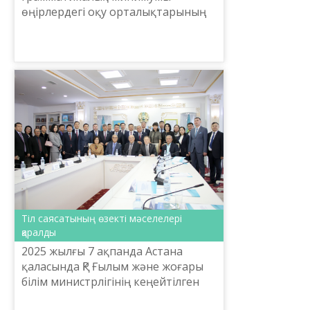
өңірлердегі оқу орталықтарының
мамандарына таныстырылды.
Тіл саясатының өзекті мәселелері
қаралды
2025 жылғы 7 ақпанда Астана
қаласында ҚР Ғылым және жоғары
білім министрлігінің кеңейтілген
алқа отырысы аясында «Тіл