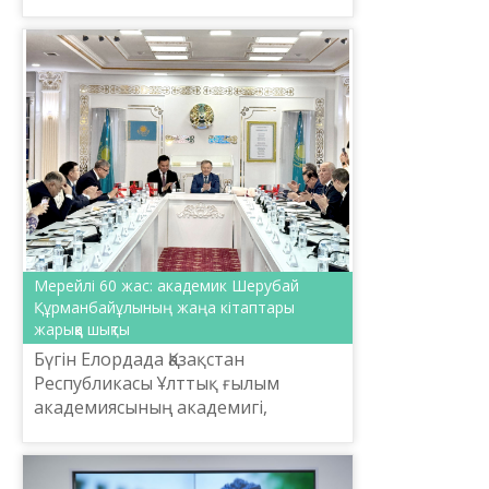
бағытына арналды.
Мерейлі 60 жас: академик Шерубай
Құрманбайұлының жаңа кітаптары
жарыққа шықты
Бүгін Елордада Қазақстан
Республикасы Ұлттық ғылым
академиясының академигі,
филология ғылымының докторы,
профессор Шерубай
Құрманбайұлының 60 жасқа толған