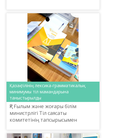
саясатының өзекті мәселелері»
тақырыбында секция отырысы ...
Қазақ тілінің лексика-грамматикалық
минимумы тіл мамандарына
таныстырылды
ҚР Ғылым және жоғары білім
министрлігі Тіл саясаты
комитетінің тапсырысымен
Ш.Шаяхметов атындағы «Тіл-
Қазына» ұлттық ғылыми-