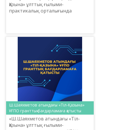
Қазына» ұлттық ғылыми-
практикалық орталығында
«Мемлекеттік тіл және БАҚ»
республикалық байқау
жүлдегерлерін марапаттау рәсімі
өтті.
Ш.Шаяхметов атындағы «Тіл-Қазына»
ҰҒПО гранттық бағдарламаға қатысты
«Ш.Шаяхметов атындағы «Тіл-
Қазына» ұлттық ғылыми-