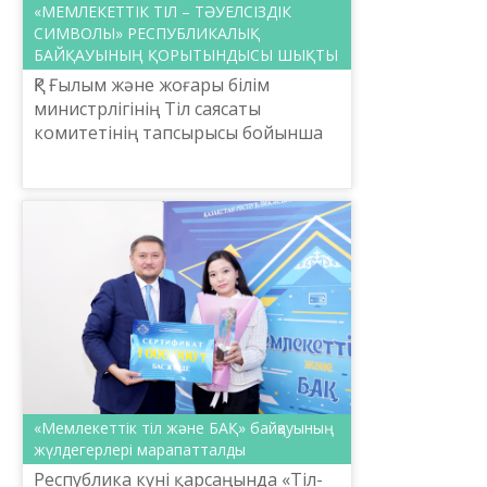
«МЕМЛЕКЕТТІК ТІЛ – ТӘУЕЛСІЗДІК
СИМВОЛЫ» РЕСПУБЛИКАЛЫҚ
БАЙҚАУЫНЫҢ ҚОРЫТЫНДЫСЫ ШЫҚТЫ
ҚР Ғылым және жоғары білім
министрлігінің Тіл саясаты
комитетінің тапсырысы бойынша
Шайсұлтан Шаяхметов атындағы
«Тіл-Қазына» ұлттық ғылыми-
пркактикалық орталығының
ұйымдастыр...
«Мемлекеттік тіл және БАҚ» байқауының
жүлдегерлері марапатталды
Республика күні қарсаңында «Тіл-