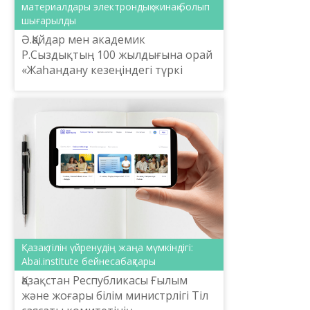
материалдары электрондық жинақ болып
шығарылды
Ә.Қайдар мен академик
Р.Сыздықтың 100 жылдығына орай
«Жаһандану кезеңіндегі түркі
терминологиясы» атты
халықаралық ғылыми-практикалық
конференция материалдарының
электрондық ж...
Қазақ тілін үйренудің жаңа мүмкіндігі:
Abai.institute бейнесабақтары
Қазақстан Республикасы Ғылым
және жоғары білім министрлігі Тіл