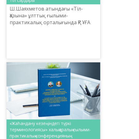
Тіл сардары
Ш.Шаяхметов атындағы «Тіл-
Қазына» ұлттық ғылыми-
практикалық орталығында ҚР ҰҒА
академигі, филология ғылымының
докторы, профессор Шерубай
Құрманбайұлының 60 жасқа толған
мерейт...
«Жаһандану кезеңіндегі түркі
терминологиясы» халықаралық ғылыми-
практикалық конференцияның