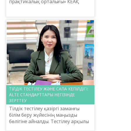
прақтикалық орталығы» КЕАҚ
Мемлекет басшысының «Ұлттық тіл
моделін жүзеге асыру»
тапсырмасын орындаушы
мекеменің бірі ретінде,...
ТІЛДІК ТЕСТІЛЕУ ЖӘНЕ САПА КЕПІЛДІГІ:
ALTE СТАНДАРТТАРЫ НЕГІЗІНДЕ
ЗЕРТТЕУ
Тілдік тестілеу қазіргі заманғы
білім беру жүйесінің маңызды
бөлігіне айналды. Тестілеу арқылы
тіл үйренушілердің деңгейін