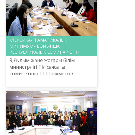
«ЛЕКСИКА-ГРАМАТИКАЛЫҚ
МИНИМУМ» БОЙЫНША
РЕСПУБЛИКАЛЫҚ СЕМИНАР ӨТТІ
ҚР Ғылым және жоғары білім
министрлігі Тіл саясаты
комитетінің Ш.Шаяхметов
атындағы «Тіл-Қазына» ұлттық
ғылыми-практикалық орталығы
2024 жылғы 15 қараша күні
«Лексика-граммати...