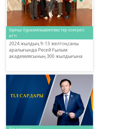
Бірінші Еуразиялық лингвистер конгресі
өтті
2024 жылдың 9-13 желтоқсаны
аралығында Ресей Ғылым
академиясының 300 жылдығына
орай РҒА Тіл білімі институтының
бастамасымен және РФ Ғылым
және жоғары білім министрлігінің
қол...