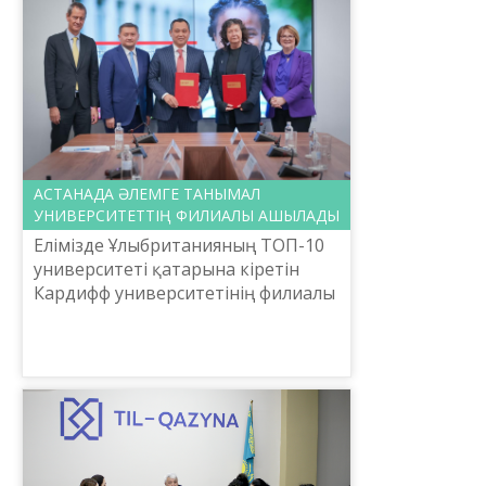
мерейтойына орай ғал...
АСТАНАДА ӘЛЕМГЕ ТАНЫМАЛ
УНИВЕРСИТЕТТІҢ ФИЛИАЛЫ АШЫЛАДЫ
Елімізде Ұлыбританияның ТОП-10
университеті қатарына кіретін
Кардифф университетінің филиалы
ашылады.