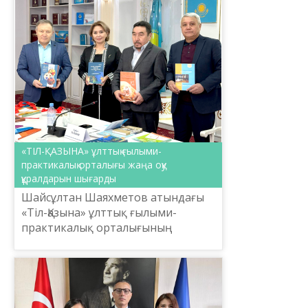
практикалық орталығы бес деңгей
бойынша лексика-гра...
«ТІЛ-ҚАЗЫНА» ұлттық ғылыми-
практикалық орталығы жаңа оқу
құралдарын шығарды
Шайсұлтан Шаяхметов атындағы
«Тіл-Қазына» ұлттық ғылыми-
практикалық орталығының
ғалымдары қазақ тілін үйретудің
деңгейге сәйкестендірілген нақты
жүйесін жинақтап, А1, А2, В1, ...