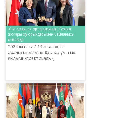
«Тіл-Қазына» орталығының Түркия
жоғары оқу орындарымен байланысы
нығаюда
2024 жылғы 7-14 желтоқсан
аралығында «Тіл-Қазына» ұлттық
ғылыми-практикалық
орталығының ғалымдары Ләйлә
Демесінова мен Айгүл Орманова
Анкараға іс-сапармен барып
қайтты. Сапар ...