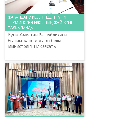
ЖАҺАНДАНУ КЕЗЕҢІНДЕГІ ТҮРКІ
ТЕРМИНОЛОГИЯСЫНЫҢ ЖАЙ-КҮЙІ
ТАЛҚЫЛАНДЫ
Бүгін Қазақстан Республикасы
Ғылым және жоғары білім
министрлігі Тіл саясаты
комитетінің тапсырысымен
Шайсұлтан Шаяхметов атындағы
«Тіл-Қазына» ұлттық ғылыми-
практикалық ортал...