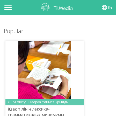
En
Toggle
navigation
Popular
ЛГМ оқытушыларға таныстырылды
Қазақ тілінің лексика-
грамматикалық минимумы