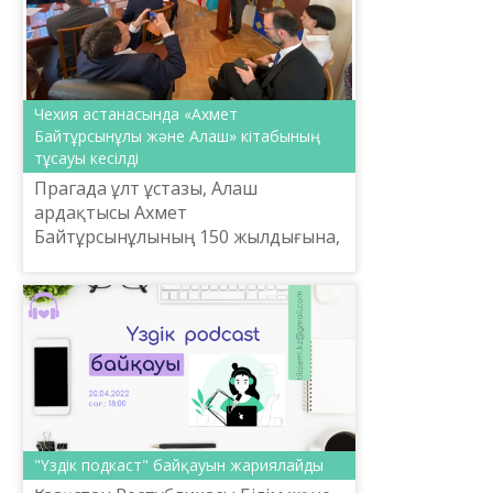
Чехия астанасында «Ахмет
Байтұрсынұлы және Алаш» кітабының
тұсауы кесілді
Прагада ұлт ұстазы, Алаш
ардақтысы Ахмет
Байтұрсынұлының 150 жылдығына,
сондай-ақ «Алаш» қозғалысының
мәдени мұрасына арналған
дөңгелек үстел отырысы
ұйымдастырылды, деп хабар...
"Үздік подкаст" байқауын жариялайды