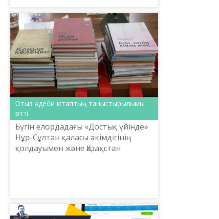
Отыз әдеби кітаптың таныстырылымы
өтті
Бүгін елордадағы «Достық үйінде»
Нұр-Сұлтан қаласы әкімдігінің
қолдауымен және Қазақстан
Жазушылар одағы Нұр-Сұлтан
қалалық филиалының ұйытқы
болуымен астаналық отыз
қаламгерд...