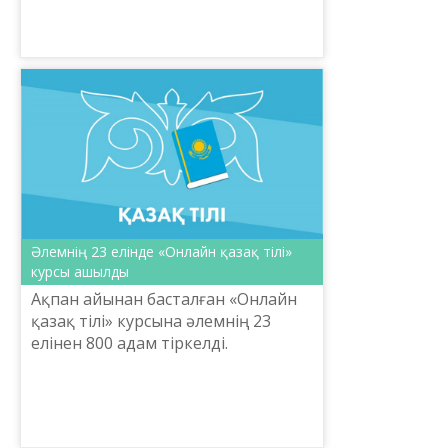
ұйымдастырған креативті
бейнероликтер байқауына
өтінімдер қабылдау мерзімі 2022
жылдың 18 наурызын...
Әлемнің 23 елінде «Онлайн қазақ тілі»
курсы ашылды
Ақпан айынан басталған «Онлайн
қазақ тілі» курсына әлемнің 23
елінен 800 адам тіркелді.