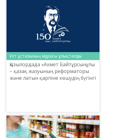
«Тілді үйр...
Ұлт ұстазының мұрасы ұлықталды
Қызылордада «Ахмет Байтұрсынұлы
– қазақ жазуының реформаторы
және латын қарпіне көшудің бүгінгі
жай-күйі» атты республикалық
ғылыми-танымдық конференция
өтті. Orda жоғары колл...