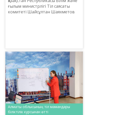
Қазақстан Республикасы Білім және
ғылым министрлігі Тіл саясаты
комитеті Шайсұлтан Шаяхметов
атындағы «Тіл-Қазына» ұлттық
ғылыми-практикалық орталығы
«Үздік подкаст» республик...
Алматы облысының тіл мамандары
біліктілік курсынан өтті