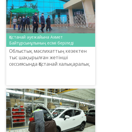
Қостанай әуежайына Ахмет
Байтұрсынұлының есімі беріледі
Облыстық мәслихаттың кезектен
тыс шақырылған жетінші
сессиясында Қостанай халықаралық
әуежайына Ахмет
Байтұрсынұлының есімін беру
туралы ұсыныс мақұлданды.