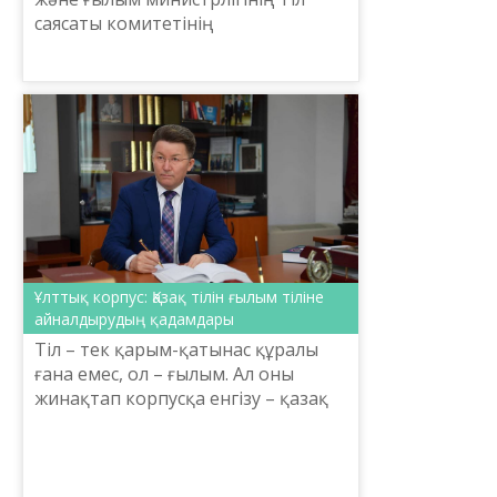
саясаты комитетінің
ұйымдастыруымен мектеп
терминологиясының ғылыми негізі
мен әдіснамасын жетілдіру,
жүйеленг...
Ұлттық корпус: Қазақ тілін ғылым тіліне
айналдырудың қадамдары
Тіл – тек қарым-қатынас құралы
ғана емес, ол – ғылым. Ал оны
жинақтап корпусқа енгізу – қазақ
тілін ғылым тіліне, ІТ
платформалар мен техника тіліне
айналдырудың, әлемдік сұра...