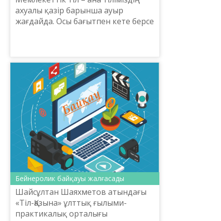
ахуалы қазір барынша ауыр
жағдайда. Осы бағытпен кете берсе
бір уақытта жұтылып кет­пес пе
екен деген де қауіп өте зор.
Орысша түгілі қазақ­ша...
Бейнеролик байқауы жалғасады
Шайсұлтан Шаяхметов атындағы
«Тіл-Қазына» ұлттық ғылыми-
практикалық орталығы