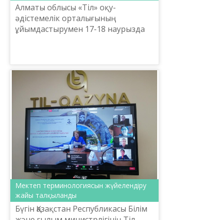
Алматы облысы «Тіл» оқу-
әдістемелік орталығының
ұйымдастырумен 17-18 наурызда
«Ақпараттық коммуникациялық
технология дағдыларын оқыту
үдерісіне ықпалдастыру» атты
біліктілік а...
Мектеп терминологиясын жүйелендіру
жайы талқыланды
Бүгін Қазақстан Республикасы Білім
және ғылым министрлігінің Тіл