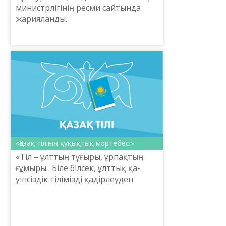
министрлігінің ресми сайтында
жарияланды.
«Қазақ тілінің құқықтық мәртебесі»
«Тіл – ұлттың тұғы­ры, ұрпақтың
ғұмыры…Біле білсек, ұлттық қа­
уіпсіздік тілімізді қадірлеуден
басталады»