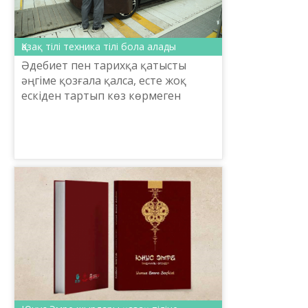
Қазақ тілі техника тілі бола алады
Әдебиет пен тарихқа қатысты
әңгіме қозғала қалса, есте жоқ
ескіден тартып көз көрмеген
келешекке дейін көсіле шабатын
қызыл тіл өзіміз күнде тұтынып
жүрген қарапайым техника қ...