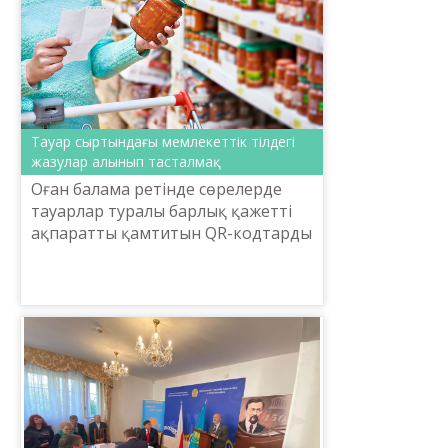
Тауар сыртындағы мемлекеттік тілдегі
жазулар алынып тасталмақ
Оған балама ретінде сөрелерде
тауарлар туралы барлық қажетті
ақпаратты қамтитын QR-кодтарды
уақытша пайдалану ұсынылып
отыр.