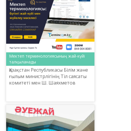
Мектеп терминологиясының жай-күйі
талқыланады
Қазақстан Республикасы Білім және
ғылым министрлігінің Тіл саясаты
комитеті мен Ш. Шаяхметов
атындағы «Тіл-Қазына» ұлттық
ғылыми-практикалық
орталығының ұйымдастырумен
2020 жы...