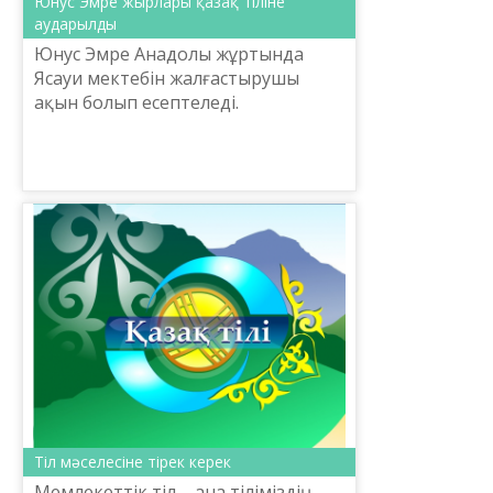
Юнус Эмре жырлары қазақ тіліне
аударылды
​Юнус Эмре Анадолы жұртында
Ясауи мектебін жалғастырушы
ақын болып есептеледі.
Өлеңдерінде адамзатты сүюге,
ақиқатқа, сабырға, яғни
адамзаттық құндылықтарға
үндейді. Юнус Эмре...
Тіл мәселесіне тірек керек
Мемлекеттік тіл – ана тіліміздің