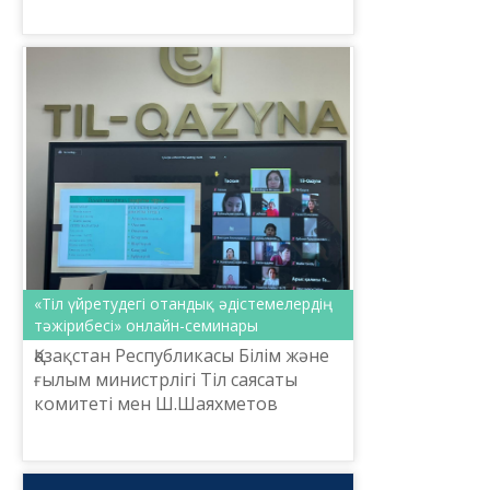
«Тіл үйретудегі отандық әдістемелердің
тәжірибесі» онлайн-семинары
Қазақстан Республикасы Білім және
ғылым министрлігі Тіл саясаты
комитеті мен Ш.Шаяхметов
атындағы «Тіл-Қазына» ұлттық
ғылыми-практикалық
орталығының ұйымдастыруымен