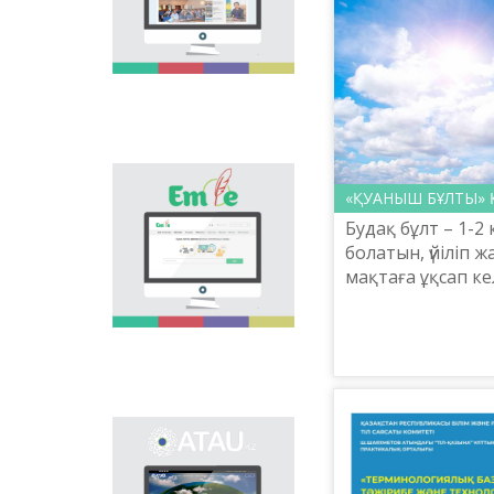
Министерс...
national language.
Portal “Til alemi”, which
is the first project of
our country in this
area, is devoted to
solution of this current
problem.
Electronic base
«ҚУАНЫШ БҰЛТЫ» 
“emle.kz” is devoted to
Будақ бұлт – 1-2 
orthography of Kazakh
language. Following is
болатын, үйіліп ж
presented in the base:
мақтаға ұқсап кел
spelling dictionary of
бұлттар. Олар тұт
words approved and
будақ бұлтқа айн
applied in Kazakh
нөсер жаңбыр, ...
language, spelling
rules, and also
scientific literature in
this area.
Primary purpose of
onomastic electronic
base is unification of