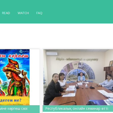
READ
WATCH
FAQ
міне көрпеш сөзі
Республикалық онлайн семинар өтті