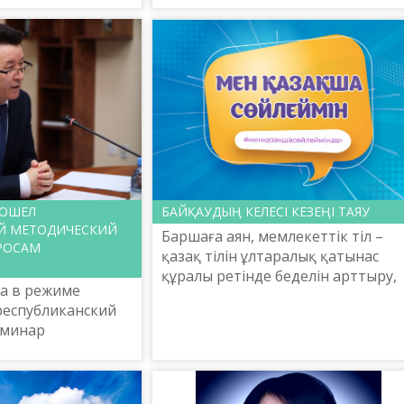
РОШЕЛ
БАЙҚАУДЫҢ КЕЛЕСІ КЕЗЕҢІ ТАЯУ
Й МЕТОДИЧЕСКИЙ
Баршаға аян, мемлекеттік тіл –
РОСАМ
қазақ тілін ұлтаралық қатынас
құралы ретінде беделін арттыру,
да в режиме
азаматтардың қазақ тілін
республиканский
меңгеруге мән беріп, әлеуметтік
еминар
салаларда мемлекеттік тіл...
кая база: опыт и
ганизованный
овой политики