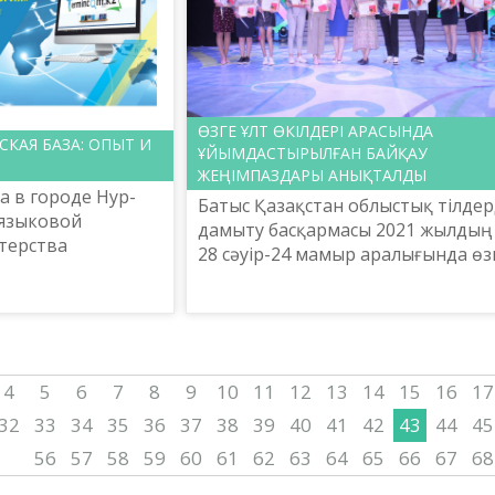
ӨЗГЕ ҰЛТ ӨКІЛДЕРІ АРАСЫНДА
КАЯ БАЗА: ОПЫТ И
ҰЙЫМДАСТЫРЫЛҒАН БАЙҚАУ
ЖЕҢІМПАЗДАРЫ АНЫҚТАЛДЫ
а в городе Нур-
Батыс Қазақстан облыстық тілдер
 языковой
дамыту басқармасы 2021 жылдың
терства
28 сәуір-24 мамыр аралығында өз
ауки Республики
ұлт өкілдері жастарының арасын
стно с
«Өлмейтұғын артына сөз
аучно-
қалдырған» атты көрке...
тром «Тіл...
4
5
6
7
8
9
10
11
12
13
14
15
16
17
32
33
34
35
36
37
38
39
40
41
42
43
44
45
56
57
58
59
60
61
62
63
64
65
66
67
68