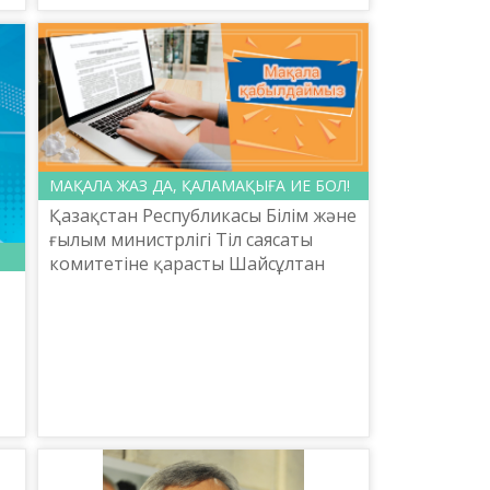
МАҚАЛА ЖАЗ ДА, ҚАЛАМАҚЫҒА ИЕ БОЛ!
Қазақстан Республикасы Білім және
ғылым министрлігі Тіл саясаты
комитетіне қарасты Шайсұлтан
Шаяхметов атындағы «Тіл-
Қазына» ұлттық ғылыми-
практикалық орталығы карантин
кезінд...