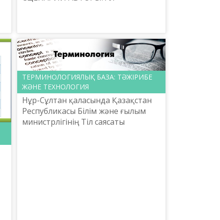
ӘЛІМБАЕВА, ҚОЮШЫ РЕЖИССЕР:
ДИЛЬШАТ РАХМАТУЛЛИН,
РЕДАКТОРЛАР: ОРЫНАЙ ЖҰБАЕВА,
НҰРЛЫХАН АИТОВА, САЗГЕР: ...
ТЕРМИНОЛОГИЯЛЫҚ БАЗА: ТӘЖІРИБЕ
ЖӘНЕ ТЕХНОЛОГИЯ
Нұр-Сұлтан қаласында Қазақстан
Республикасы Білім және ғылым
министрлігінің Тіл саясаты
комитеті Ш. Шаяхметов атындағы
І
«Тіл-Қазына» ұлттық ғылыми-
практикалық орталығымен бірле...
ы
.