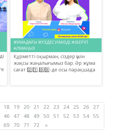
ЖҰМАДАҒЫ ЖҮЗДЕСУІМІЗДІ ЖІБЕРІП
АЛМАҢЫЗ
ді
Құрметті оқырман, сіздер үшін
жақсы жаңалығымыз бар. Әр жұма
ге
сағат 2️⃣1️⃣.0️⃣0️⃣-де осы парақшада
да
ғалым Нұрлыхан Аитовамен
тікелей эфирде кездесеміз. Бірінші
эфирде қолданыста...
18
19
20
21
22
23
24
25
26
27
46
47
48
49
50
51
52
53
54
55
69
70
71
72
»