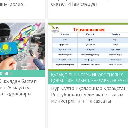
сказал: «Нам следует
ін» (далее –
поддерживать и поощрять
ние сферы
представителей других этносов,
ударственного
хорошо владеющих казахским
ие
языком. ...
я казах...
СЫН!!!
ҚАЗАҚ ТІЛІНІҢ ТЕРМИНОЛОГИЯЛЫҚ
ҚОРЫ: ТӘЖІРИБЕСІ, БАҒДАРЫ, ӘЛЕУЕТ
9 жылдан бастап
ен 28 маусым –
Нұр-Сұлтан қаласында Қазақстан
рат құралдары
Республикасы Білім және ғылым
 төл мерекесі күні
министрлігінің Тіл саясаты
 2011 жылдың
комитеті Ш. Шаяхметов атындағ
тан Ре...
«Тіл-Қазына» ұлттық ғылыми-
практикалық орталығымен бірле..