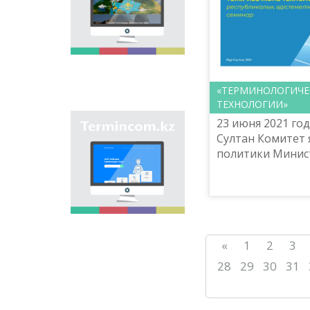
onomastic names by
means of collection of
information on names
of streets, population
centers, institutions
and different objects
in regions of the
«ТЕРМИНОЛОГИЧЕС
country and creation
ТЕХНОЛОГИИ»
of single base of
Kazakh onomastics.
23 июня 2021 год
Site “termincom.kz”
Султан Комитет
contributes to
classification of
политики Минис
Kazakh vocabulary,
образования и н
complement of
Казахстан совме
terminological
Национальным н
reserve, matching of
практическим цен
terms and names with
norms of Kazakh
language. All terms,
«
1
2
3
which are used
nowadays, are given
28
29
30
31
on the site for
achievement of this
objective.