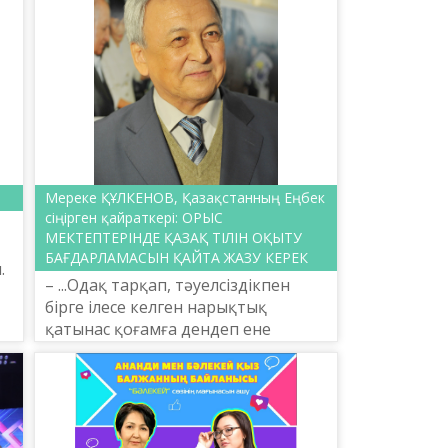
Мереке ҚҰЛКЕНОВ, Қазақстанның Еңбек
сіңірген қайраткері: ОРЫС
МЕКТЕПТЕРІНДЕ ҚАЗАҚ ТІЛІН ОҚЫТУ
БАҒДАРЛАМАСЫН ҚАЙТА ЖАЗУ КЕРЕК
.
– ...Одақ тарқап, тәуелсіздікпен
бірге ілесе келген нарықтық
қатынас қоғамға дендеп ене
бастады. Соның салдарынан елдің
әл-ауқаты ептеп әлсірегенімен,
рухы түсе қойған жоқ. 90...