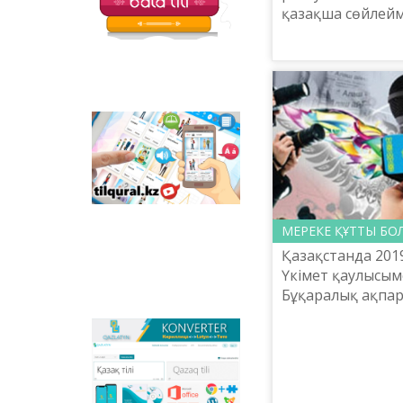
қазақша сөйлейм
Акция): расшире
применения гос
языка, укреплен
функционировани
Tilqural.kz - is a web
service for the gradual
study of the state
language. The website
contains an online
course of A1 level on
МЕРЕКЕ ҚҰТТЫ БОЛ
writing a new alphabet
and orthographic
Қазақстанда 201
rules, learning to read.
Үкімет қаулысым
Бұқаралық ақпа
қызметкерлерінің
болып бекітілді.
Qazlatyn.kz - is a multi-
қазанында Қазақс
functional converter
that transforms texts
from Cyrillic to Latin