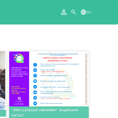
En
"Мен қазақша сөйлеймін" акциясына
қатыс!