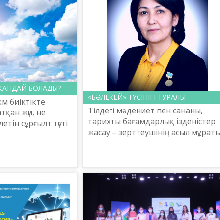
ҚАНДАЙ БОЛАДЫ?
«БӘЛЕКЕЙ» ТҮСІНІГІ ТУРАЛЫ
км биіктікте
Тілдегі мәдениет пен сананы,
атқан жүн, не
тарихты бағамдарлық ізденістер
етін сұрғылт түсті
жасау – зерттеушінің асыл мұраты
аса келе түнеріп,
Қазақтың ірі тұлғаларының бірі
алып, жазда,
академик Ә.Қайдар «Кез келген
тілдің қоғамда өзара...