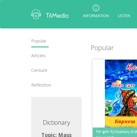
INFORMATION
LISTEN
Popular
Popular
Articles
Censure
Reflection
ctionary
Dictionary
Не үшін Қозының есі
ic: Mass
Topic: Mass