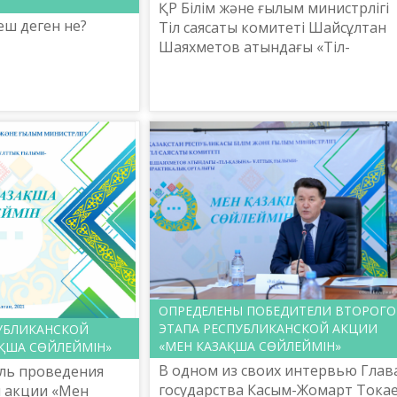
ҚР Білім және ғылым министрлігі
пеш деген не?
Тіл саясаты комитеті Шайсұлтан
Шаяхметов атындағы «Тіл-
Қазына» ұлттық ғылыми-
практикалық орталығының
ұйымдастыруымен облыстардағы
тілдерді оқыт...
ОПРЕДЕЛЕНЫ ПОБЕДИТЕЛИ ВТОРОГО
ЭТАПА РЕСПУБЛИКАНСКОЙ АКЦИИ
УБЛИКАНСКОЙ
«МЕН КАЗАҚША СӨЙЛЕЙМІН»
ҚША СӨЙЛЕЙМІН»
В одном из своих интервью Глав
ль проведения
государства Касым-Жомарт Тока
й акции «Мен